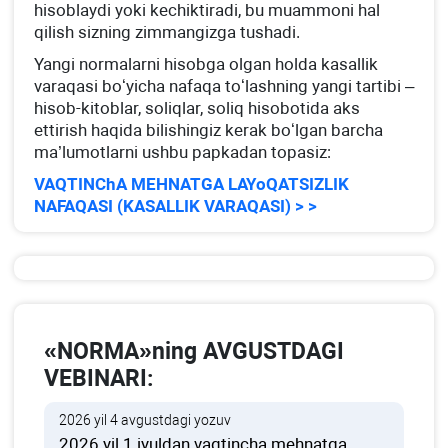
hisoblaydi yoki kechiktiradi, bu muammoni hal
qilish sizning zimmangizga tushadi.
Yangi normalarni hisobga olgan holda kasallik
varaqasi boʻyicha nafaqa toʻlashning yangi tartibi –
hisob-kitoblar, soliqlar, soliq hisobotida aks
ettirish haqida bilishingiz kerak boʻlgan barcha
ma’lumotlarni ushbu papkadan topasiz:
VAQTINChA MEHNATGA LAYoQATSIZLIK
NAFAQASI (KASALLIK VARAQASI) > >
«NORMA»ning AVGUSTDAGI
VEBINARI:
2026 yil 4 avgustdagi yozuv
2026 yil 1 iyuldan vaqtincha mehnatga