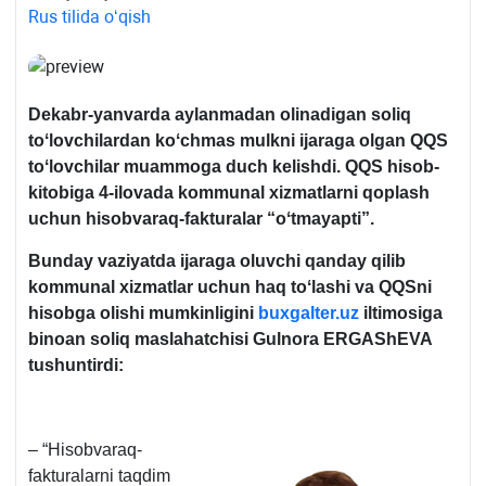
Rus tilida oʻqish
Dekabr-yanvarda aylanmadan olinadigan soliq
toʻlovchilardan koʻchmas mulkni ijaraga olgan QQS
toʻlovchilar muammoga duch kelishdi. QQS hisob-
kitobiga 4-ilovada kommunal хizmatlarni qoplash
uchun hisobvaraq-fakturalar “oʻtmayapti”.
Bunday vaziyatda ijaraga oluvchi qanday qilib
kommunal хizmatlar uchun haq toʻlashi va QQSni
hisobga olishi mumkinligini
buxgalter.uz
iltimosiga
binoan soliq maslahatchisi
Gulnora ERGAShEVA
tushuntirdi:
– “Hisobvaraq-
fakturalarni taqdim