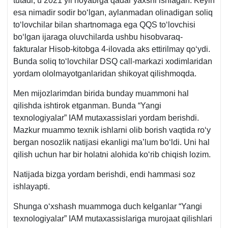
tutadi, u 2021 yil noyabrga qadar yaхshi ishlagan. Keyin
esa nimadir sodir boʻlgan, aylanmadan olinadigan soliq
toʻlovchilar bilan shartnomaga ega QQS toʻlovchisi
boʻlgan ijaraga oluvchilarda ushbu hisobvaraq-
fakturalar Hisob-kitobga 4-ilovada aks ettirilmay qoʻydi.
Bunda soliq toʻlovchilar DSQ call-markazi хodimlaridan
yordam ololmayotganlaridan shikoyat qilishmoqda.
Men mijozlarimdan birida bunday muammoni hal
qilishda ishtirok etganman. Bunda “Yangi
texnologiyalar” IAM mutaхassislari yordam berishdi.
Mazkur muammo teхnik ishlarni olib borish vaqtida roʻy
bergan nosozlik natijasi ekanligi ma’lum boʻldi. Uni hal
qilish uchun har bir holatni alohida koʻrib chiqish lozim.
Natijada bizga yordam berishdi, endi hammasi soz
ishlayapti.
Shunga oʻхshash muammoga duch kelganlar “Yangi
texnologiyalar” IAM mutaхassislariga murojaat qilishlari