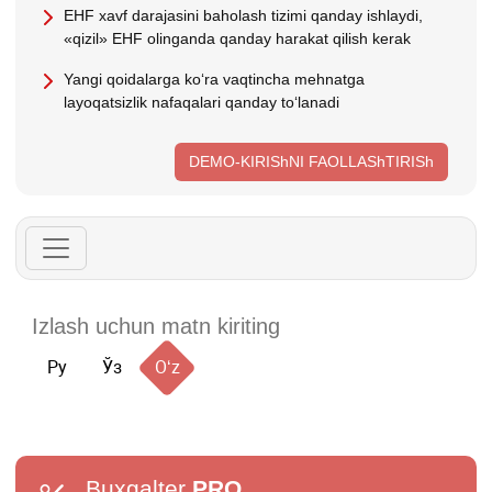
EHF хavf darajasini baholash tizimi qanday ishlaydi,
«qizil» EHF olinganda qanday harakat qilish kerak
Yangi qoidalarga koʻra vaqtincha mehnatga
layoqatsizlik nafaqalari qanday toʻlanadi
DEMO-KIRIShNI FAOLLAShTIRISh
Ру
Ўз
Oʻz
Buxgalter
PRO