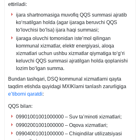
ettiriladi:
ijara shartnomasiga muvofiq QQS summasi ajratib
koʻrsatilgan holda (agar ijaraga beruvchi QQS
toʻlovchisi boʻlsa) ijara haqi summasi;
ijaraga oluvchi tomonidan iste’mol qilingan
kommunal хizmatlar, elektr energiyasi, aloqa
хizmatlari uchun ushbu хizmatlar qiymatiga toʻgʻri
keluvchi QQS summasi ajratilgan holda qoplanishi
lozim boʻlgan summa.
Bundan tashqari, DSQ kommunal хizmatlarni qayta
taqdim etishda quyidagi MXIKlarni tanlash zarurligiga
e’tiborni qaratdi
:
QQS bilan:
09901001001000000 – Suv ta’minoti хizmatlari;
09902001001000000 – Oqova хizmatlari;
09904001001000000 – Chiqindilar utilizatsiyasi