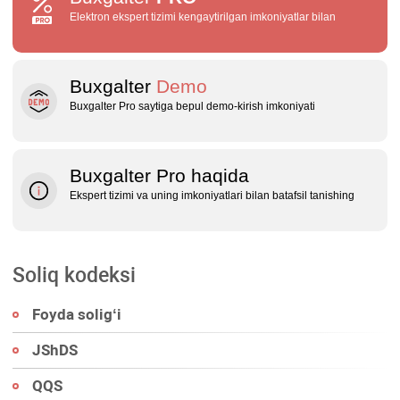
Elektron ekspert tizimi kengaytirilgan imkoniyatlar bilan
Buxgalter
Demo
Buxgalter Pro saytiga bepul demo‑kirish imkoniyati
Buxgalter Pro haqida
Ekspert tizimi va uning imkoniyatlari bilan batafsil tanishing
Soliq kodeksi
Foyda soligʻi
JShDS
QQS