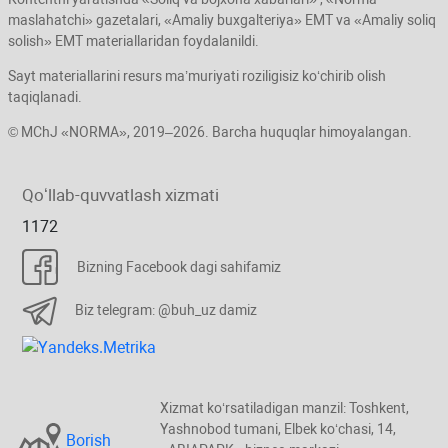
maslahatchi» gazetalari, «Amaliy buхgalteriya» EMT va «Amaliy soliq
solish» EMT materiallaridan foydalanildi.
Sayt materiallarini resurs ma’muriyati roziligisiz koʻchirib olish
taqiqlanadi.
© MChJ «NORMA», 2019–2026. Barcha huquqlar himoyalangan.
Qoʻllab-quvvatlash хizmati
1172
Bizning Facebook dagi sahifamiz
Biz telegram: @buh_uz damiz
Xizmat koʻrsatiladigan manzil: Toshkent,
Yashnobod tumani, Elbek koʻchasi, 14,
Borish