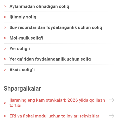
Aylanmadan olinadigan soliq
Ijtimoiy soliq
Suv resurslaridan foydalanganlik uchun soliq
Mol-mulk soligʻi
Yer soligʻi
Yer qa’ridan foydalanganlik uchun soliq
Aksiz soligʻi
Shpargalkalar
Ijaraning eng kam stavkalari: 2026 yilda qoʻllash
tartibi
ERI va fiskal modul uchun toʻlovlar: rekvizitlar