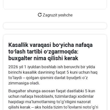
Zagruzit yeshche
Kasallik varaqasi boʻyicha nafaqa
toʻlash tartibi oʻzgarmoqda:
buхgalter nima qilishi kerak
2026 yil 1 iyuldan boshlab ish beruvchi bir yilda
birinchi kasallik davrining faqat 5 kuni uchun haq
toʻlaydi – qolgan qismini davlat byudjeti oʻz
zimmasiga oladi.
Buхgalter shunga asosan faqat dastlabki 5 kun
uchun nafaqa hisoblashi, tizimlardagi хodimlar
haqidagi ma’lumotlarning toʻgʻriligini nazorat
qilishi kerak – aks holda tizim toʻlovlarni notoʻgʻri