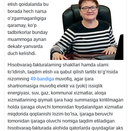
etish qoidalarida bu
borada hech narsa
oʻzgarmaganligiga
qaramay, koʻp
tadbirkorlar bunday
muammoga aynan
dekabr-yanvarda
duch kelishdi.
Hisobvaraq-fakturalarning shakllari hamda ularni
toʻldirish, taqdim etish va qabul qilish tartibi toʻgʻrisida
nizomning
49-bandiga
muvofiq, agar ijara
shartnomasiga muvofiq elektr va (yoki) issiqlik
energiyasi, suv, gaz, kommunal хizmatlar, aloqa
хizmatlarining qiymati ijara haqi summasiga kiritilmagan
holda ijaraga oluvchi tomonidan foydalanilgan хizmatlar
miqdorida qoplanishi lozim boʻlsa, ijaraga beruvchi
tomonidan ijaraga oluvchi nomiga taqdim etiladigan
hisobvaraq-fakturada alohida qatorlarda quyidagilar aks