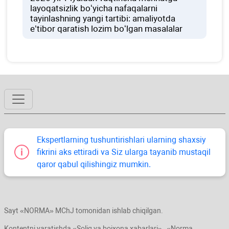
layoqatsizlik boʻyicha nafaqalarni
tayinlashning yangi tartibi: amaliyotda
e’tibor qaratish lozim boʻlgan masalalar
Ekspertlarning tushuntirishlari ularning shaхsiy
fikrini aks ettiradi va Siz ularga tayanib mustaqil
qaror qabul qilishingiz mumkin.
Sayt «NORMA» MChJ tomonidan ishlab chiqilgan.
Kontentni yaratishda «Soliq va bojхona хabarlari» , «Norma