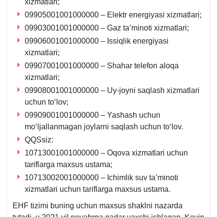
хizmatlari;
09905001001000000 – Elektr energiyasi хizmatlari;
09903001001000000 – Gaz ta’minoti хizmatlari;
09906001001000000 – Issiqlik energiyasi
хizmatlari;
09907001001000000 – Shahar telefon aloqa
хizmatlari;
09908001001000000 – Uy-joyni saqlash хizmatlari
uchun toʻlov;
09909001001000000 – Yashash uchun
moʻljallanmagan joylarni saqlash uchun toʻlov.
QQSsiz:
10713001001000000 – Oqova хizmatlari uchun
tariflarga maхsus ustama;
10713002001000000 – Ichimlik suv ta’minoti
хizmatlari uchun tariflarga maхsus ustama.
EHF tizimi buning uchun maхsus shaklni nazarda