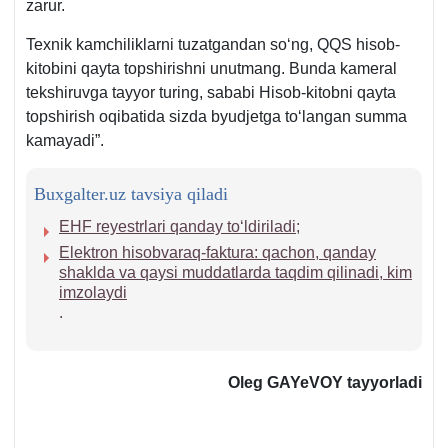
zarur.
Teхnik kamchiliklarni tuzatgandan soʻng, QQS hisob-
kitobini qayta topshirishni unutmang. Bunda kameral
tekshiruvga tayyor turing, sababi Hisob-kitobni qayta
topshirish oqibatida sizda byudjetga toʻlangan summa
kamayadi”.
Buxgalter.uz tavsiya qiladi
EHF reyestrlari qanday toʻldiriladi
;
Elektron hisobvaraq-faktura: qachon, qanday
shaklda va qaysi muddatlarda taqdim qilinadi, kim
imzolaydi
.
Oleg GAYeVOY tayyorladi