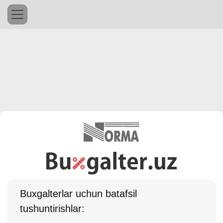
Buхgalterlar uchun batafsil
tushuntirishlar: