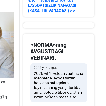
VAQTINChA MEHNATGA
LAYoQATSIZLIK NAFAQASI
(KASALLIK VARAQASI) > >
«NORMA»ning
AVGUSTDAGI
VEBINARI:
2026 yil 4 avgust
2026 yil 1 iyuldan vaqtincha
mehnatga layoqatsizlik
q va
boʻyicha nafaqalarni
tayinlashning yangi tartibi:
amaliyotda e’tibor qaratish
lozim boʻlgan masalalar
ʻliq