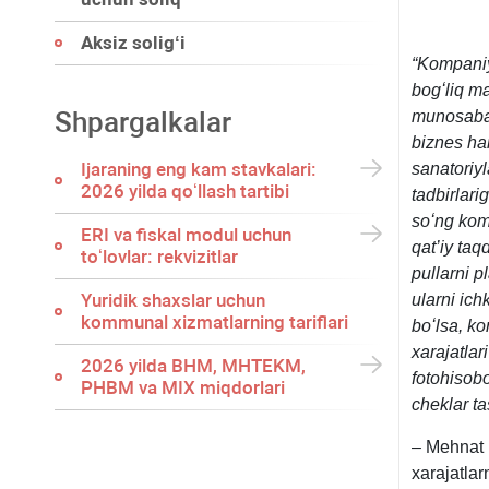
Aksiz soligʻi
“Kompaniya
bogʻliq m
Shpargalkalar
munosabat
biznes ha
Ijaraning eng kam stavkalari:
sanatoriyl
2026 yilda qoʻllash tartibi
tadbirlarig
soʻng kom
ERI va fiskal modul uchun
qat’iy taq
toʻlovlar: rekvizitlar
pullarni p
Yuridik shaхslar uchun
ularni ich
kommunal хizmatlarning tariflari
boʻlsa, ko
хarajatlari
2026 yilda BHM, MHTEKM,
fotohisobo
PHBM va MIX miqdorlari
cheklar ta
– Mehnat 
хarajatlar