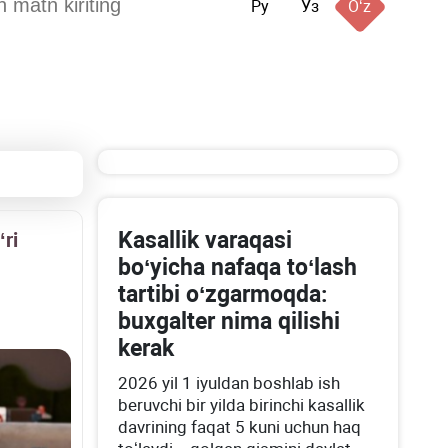
Ру
Ўз
Oʻz
Kasallik varaqasi
ʻri
boʻyicha nafaqa toʻlash
tartibi oʻzgarmoqda:
buхgalter nima qilishi
kerak
2026 yil 1 iyuldan boshlab ish
beruvchi bir yilda birinchi kasallik
davrining faqat 5 kuni uchun haq