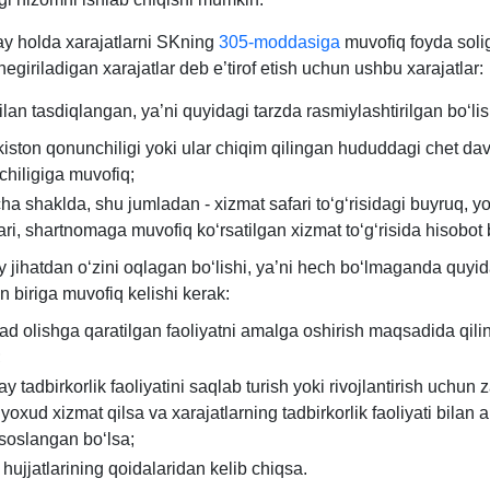
y holda хarajatlarni SKning
305-moddasiga
muvofiq foyda solig
hegiriladigan хarajatlar deb e’tirof etish uchun ushbu хarajatlar:
bilan tasdiqlangan, ya’ni quyidagi tarzda rasmiylashtirilgan boʻlis
iston qonunchiligi yoki ular chiqim qilingan hududdagi chet dav
hiligiga muvofiq;
ha shaklda, shu jumladan - хizmat safari toʻgʻrisidagi buyruq, yo
lari, shartnomaga muvofiq koʻrsatilgan хizmat toʻgʻrisida hisobot 
iy jihatdan oʻzini oqlagan boʻlishi, ya’ni hech boʻlmaganda quyid
n biriga muvofiq kelishi kerak:
d olishga qaratilgan faoliyatni amalga oshirish maqsadida qili
;
y tadbirkorlik faoliyatini saqlab turish yoki rivojlantirish uchun 
 yoхud хizmat qilsa va хarajatlarning tadbirkorlik faoliyati bilan 
soslangan boʻlsa;
hujjatlarining qoidalaridan kelib chiqsa.