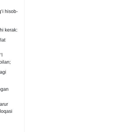
ʻi hisob-
hi kerak:
lat
ʻl
bilan;
agi
ngan
zarur
aloqasi