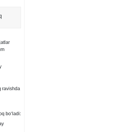
q
atlar
lum
y
q ravishda
oq boʻladi:
ay