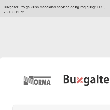
Buxgalter Pro ga kirish masalalari boʻyicha qoʻngʻiroq qiling: 1172,
78 150 11 72