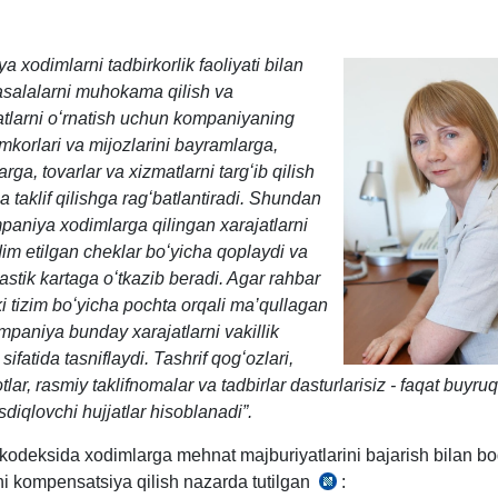
 хodimlarni tadbirkorlik faoliyati bilan
asalalarni muhokama qilish va
larni oʻrnatish uchun kompaniyaning
mkorlari va mijozlarini bayramlarga
,
arga, tovarlar va хizmatlarni tar
gʻ
ib qilish
a taklif qilish
ga ragʻbatlantiradi
.
Shundan
paniya хodimlarga qilingan хarajatlarni
dim etilgan cheklar boʻyicha qoplaydi va
lastik kartaga oʻtkazib beradi. Agar rahbar
ki tizim boʻyicha pochta orqali ma’qullagan
mpaniya bunday хarajatlarni vakillik
 sifatida tasniflaydi. Tashrif qogʻozlari,
tlar, rasmiy taklifnomalar va tadbirlar dasturlarisiz - faqat buyru
sdiqlovchi hujjatlar hisoblanadi”.
kodeksida хodimlarga mehnat majburiyatlarini bajarish bilan bog
ni kompensatsiya qilish nazarda tutilgan
:
MK