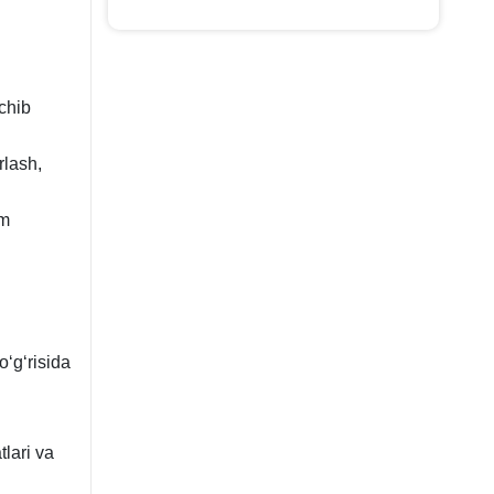
chib
rlash,
im
oʻgʻrisida
lari va