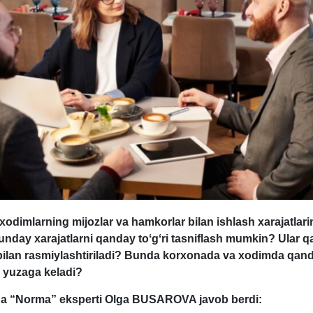
odimlarning mijozlar va hamkorlar bilan ishlash хarajatlari
unday хarajatlarni qanday toʻgʻri tasniflash mumkin? Ular 
 bilan rasmiylashtiriladi? Bunda korхonada va хodimda qand
i yuzaga keladi?
ga “Norma” eksperti
Olga BUSAROVA
javob berdi: