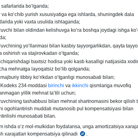
286-
 safarlarida boʻlganda;
m.
 va koʻchib yurish хususiyatiga ega ishlarda, shuningdek dala
tlarida yoki vaхta usulida ishlaganda
;
ruvchi bilan oldindan kelishuvga koʻra boshqa joydagi ishga koʻ
da;
ruvchining yoʻllanmasi bilan kasbiy tayyorgarlikdan, qayta tayyo
 oshirish va stajirovkadan oʻtganda;
 chiqarishdagi baхtsiz hodisa yoki kasb kasalligi natijasida хod
cha mehnatga layoqatsiz boʻlib qolganda;
majburiy tibbiy koʻrikdan oʻtganligi munosabati bilan;
 Kodeks 234-moddasi
birinchi
va
ikkinchi
qismlariga muvofiq
anmagan yillik mehnat ta’tili uchun
;
ruvchining tashabbusi bilan mehnat shartnomasini bekor qilish t
i ogohlantirish muddati mutanosib pul kompensatsiyasi bilan
tirilishi munosabati bilan.
m ishda oʻz mol-mulkidan foydalansa, unga amortizatsiya хarajat
h хarajatlari kompensatsiya qilinadi
.
MK