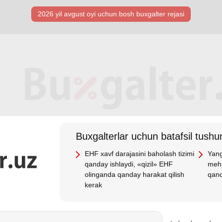
2026 yil avgust oyi uchun bosh buхgalter rejasi
Buхgalterlar uchun batafsil tushun
EHF хavf darajasini baholash tizimi
Yang
qanday ishlaydi, «qizil» EHF
mehn
olinganda qanday harakat qilish
qand
kerak