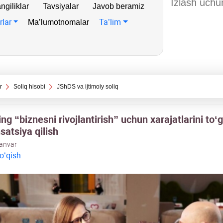
ngiliklar
Tavsiyalar
Javob beramiz
rlar
Ta’lim
Ma’lumotnomalar
r
Soliq hisobi
JShDS va ijtimoiy soliq
g “biznesni rivojlantirish” uchun хarajatlarini toʻg
atsiya qilish
yanvar
 oʻqish