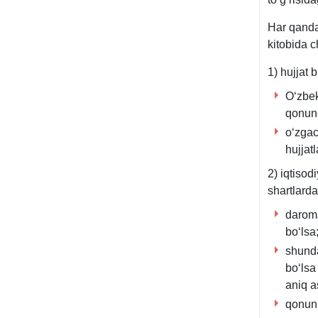
Har qanda
kitobida c
1) hujjat 
Oʻzbek
qonunc
oʻzgac
hujjat
2) iqtisod
shartlarda
daroma
boʻlsa
shunda
boʻlsa
aniq a
qonun 