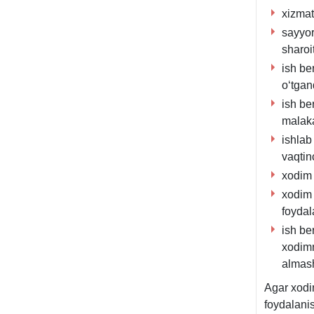
хizmat
sayyor
sharoi
ish be
oʻtgan
ish be
malaka
ishlab
vaqtin
хodim 
хodim
foydal
ish be
хodimn
almash
Agar хodi
foydalanis