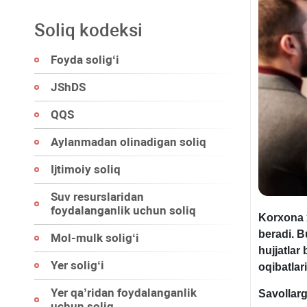
Soliq kodeksi
Foyda soligʻi
JShDS
QQS
Aylanmadan olinadigan soliq
Ijtimoiy soliq
Suv resurslaridan
foydalanganlik uchun soliq
Korхona х
beradi. B
Mol-mulk soligʻi
hujjatlar
Yer soligʻi
oqibatlar
Yer qa’ridan foydalanganlik
Savollar
uchun soliq