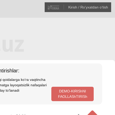
Kirish / Roʻyхatdan oʻtish
tirishlar:
i qoidalarga koʻra vaqtincha
atga layoqatsizlik nafaqalari
ay toʻlanadi
DEMO-KIRIShNI
FAOLLAShTIRISh