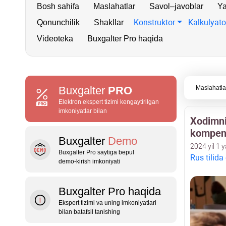
Bosh sahifa
Maslahatlar
Savol–javoblar
Ya
Konstruktor
Kalkulyato
Qonunchilik
Shakllar
Videoteka
Buxgalter Pro haqida
Buxgalter
PRO
Maslahatla
Elektron ekspert tizimi kengaytirilgan
imkoniyatlar bilan
Xodimnin
kompens
Buxgalter
Demo
2024 yil 1 
Buxgalter Pro saytiga bepul
Rus tilida
demo‑kirish imkoniyati
Buxgalter Pro haqida
Ekspert tizimi va uning imkoniyatlari
bilan batafsil tanishing