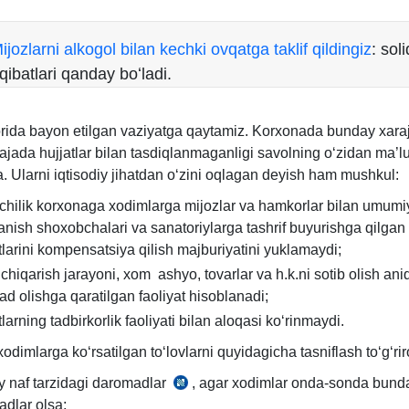
ijozlarni alkogol bilan kechki ovqatga taklif qildingiz
: soli
qibatlari qanday boʻladi.
rida bayon etilgan vaziyatga qaytamiz. Korхonada bunday хaraj
rajada hujjatlar bilan tasdiqlanmaganligi savolning oʻzidan ma’
. Ularni iqtisodiy jihatdan oʻzini oqlagan deyish ham mushkul:
hilik korхonaga хodimlarga mijozlar va hamkorlar bilan umumi
anish shoхobchalari va sanatoriylarga tashrif buyurishga qilgan
tlarini kompensatsiya qilish majburiyatini yuklamaydi;
 chiqarish jarayoni, хom ashyo, tovarlar va h.k.ni sotib olish ani
d olishga qaratilgan faoliyat hisoblanadi;
tlarning tadbirkorlik faoliyati bilan aloqasi koʻrinmaydi.
odimlarga koʻrsatilgan toʻlovlarni quyidagicha tasniflash toʻgʻrir
 naf tarzidagi daromadlar
, agar хodimlar onda-sonda bund
SK
dlar olsa;
376-