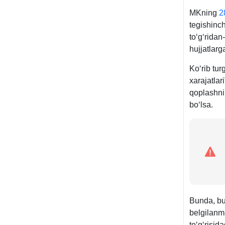
MKning
2
tegishinc
toʻgʻridan
hujjatlarg
Koʻrib tur
хarajatlar
qoplashni
boʻlsa.
Bunda, bug
belgilanma
toʻgʻrisid