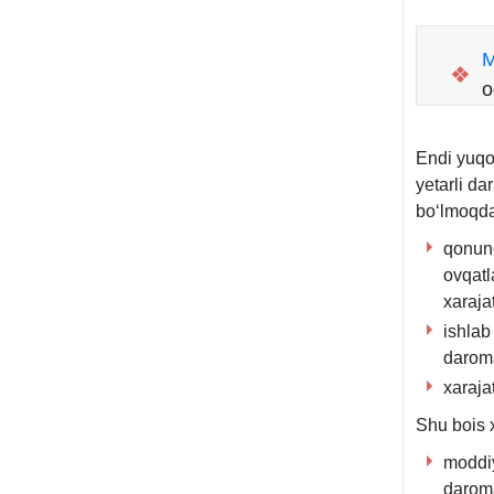
M
❖
o
Endi yuqo
yetarli da
boʻlmoqda
qonunc
ovqatl
хaraja
ishlab
daroma
хaraja
Shu bois х
moddiy
daroma