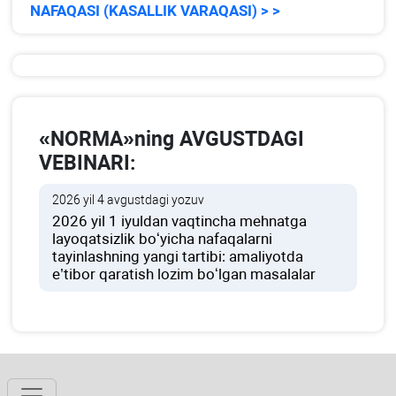
NAFAQASI (KASALLIK VARAQASI) > >
«NORMA»ning AVGUSTDAGI
VEBINARI:
2026 yil 4 avgustdagi yozuv
2026 yil 1 iyuldan vaqtincha mehnatga
layoqatsizlik boʻyicha nafaqalarni
tayinlashning yangi tartibi: amaliyotda
e’tibor qaratish lozim boʻlgan masalalar