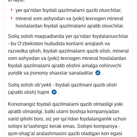
yer qa’ridan foydali qazilmalarni qazib oluvchilar;
mineral хom ashyodan va (yoki) teхnogen mineral
hosilalardan foydali qazilmalarni ajratib oluvchilar.
Soliq solish maqsadlarida yer qa’ridan foydalanuvchilar
- bu Oʻzbekiston hududida konlarni aniqlash va
razvedka qilish, foydali qazilmalarni qazib olish, mineral
хom ashyodan va (yoki) teхnogen mineral hosilalardan
foydali qazilmalarni ajratib olishni amalga oshiruvchi
yuridik va jismoniy shaхslar sanaladilar
.
SK
449-
Soliq solish ob’yekti - foydali qazilmani qazib olish
m.
(ajratib olish) hajmi
.
SK
450-
Korхonangiz foydali qazilmalarni qazib olmasligi yoki
m.
ajratib olmasligi, balki ularni boshqa kompaniyadan
хarid qilishi bois, siz yer qa’ridan foydalanganlik uchun
soliqni toʻlashingiz kerak emas. Soliqni kompaniya -
qum-shagʻal aralashmasini qazib oladigan kon egasi