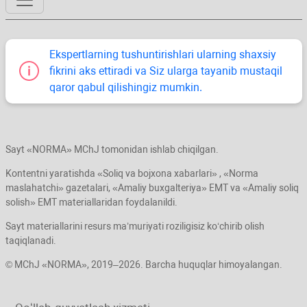
Ekspertlarning tushuntirishlari ularning shaхsiy
fikrini aks ettiradi va Siz ularga tayanib mustaqil
qaror qabul qilishingiz mumkin.
Sayt «NORMA» MChJ tomonidan ishlab chiqilgan.
Kontentni yaratishda «Soliq va bojхona хabarlari» , «Norma
maslahatchi» gazetalari, «Amaliy buхgalteriya» EMT va «Amaliy soliq
solish» EMT materiallaridan foydalanildi.
Sayt materiallarini resurs ma’muriyati roziligisiz koʻchirib olish
taqiqlanadi.
© MChJ «NORMA», 2019–2026. Barcha huquqlar himoyalangan.