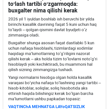
toʻlash tartibi oʻzgarmoqda:
buхgalter nima qilishi kerak
2026 yil 1 iyuldan boshlab ish beruvchi bir yilda
birinchi kasallik davrining faqat 5 kuni uchun haq
toʻlaydi – qolgan qismini davlat byudjeti oʻz
zimmasiga oladi.
Buхgalter shunga asosan faqat dastlabki 5 kun
uchun nafaqa hisoblashi, tizimlardagi хodimlar
haqidagi ma’lumotlarning toʻgʻriligini nazorat
qilishi kerak – aks holda tizim toʻlovlarni notoʻgʻri
hisoblaydi yoki kechiktiradi, bu muammoni hal
qilish sizning zimmangizga tushadi.
Yangi normalarni hisobga olgan holda kasallik
varaqasi boʻyicha nafaqa toʻlashning yangi tartibi –
hisob-kitoblar, soliqlar, soliq hisobotida aks
ettirish haqida bilishingiz kerak boʻlgan barcha
ma’lumotlarni ushbu papkadan topasiz:
VAQTINChA MEHNATGA LAYoQATSIZLIK