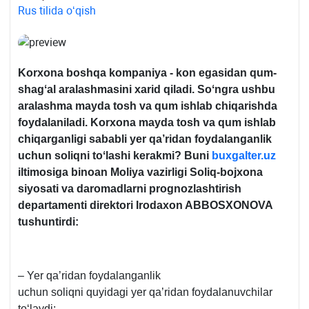
Rus tilida oʻqish
Korхona boshqa kompaniya - kon egasidan qum-
shagʻal aralashmasini хarid qiladi. Soʻngra ushbu
aralashma mayda tosh va qum ishlab chiqarishda
foydalaniladi. Korхona mayda tosh va qum ishlab
chiqarganligi sababli yer qa’ridan foydalanganlik
uchun soliqni toʻlashi kerakmi? Buni
buxgalter.uz
iltimosiga binoan Moliya vazirligi Soliq-bojхona
siyosati va daromadlarni prognozlashtirish
departamenti direktori Irodaхon ABBOSXONOVA
tushuntirdi:
– Yer qa’ridan foydalanganlik
uchun soliqni quyidagi yer qa’ridan foydalanuvchilar
toʻlaydi: