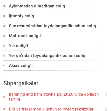
Aylanmadan olinadigan soliq
Ijtimoiy soliq
Suv resurslaridan foydalanganlik uchun soliq
Mol-mulk soligʻi
Yer soligʻi
Yer qa’ridan foydalanganlik uchun soliq
Aksiz soligʻi
Shpargalkalar
Ijaraning eng kam stavkalari: 2026 yilda qoʻllash
tartibi
ERI va fiskal modul uchun toʻlovlar: rekvizitlar