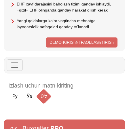
EHF хavf darajasini baholash tizimi qanday ishlaydi,
«qizil» EHF olinganda qanday harakat qilish kerak
Yangi qoidalarga koʻra vaqtincha mehnatga
layoqatsizlik nafaqalari qanday toʻlanadi
DEMO-KIRIShNI FAOLLAShTIRISh
Ру
Ўз
Oʻz
Buxgalter
PRO