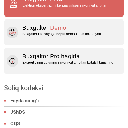
Elektron ekspert tizimi kengaytirilgan imkoniyatlar bilan
Buxgalter
Demo
Buxgalter Pro saytiga bepul demo‑kirish imkoniyati
Buxgalter Pro haqida
Ekspert tizimi va uning imkoniyatlari bilan batafsil tanishing
Soliq kodeksi
Foyda soligʻi
JShDS
QQS