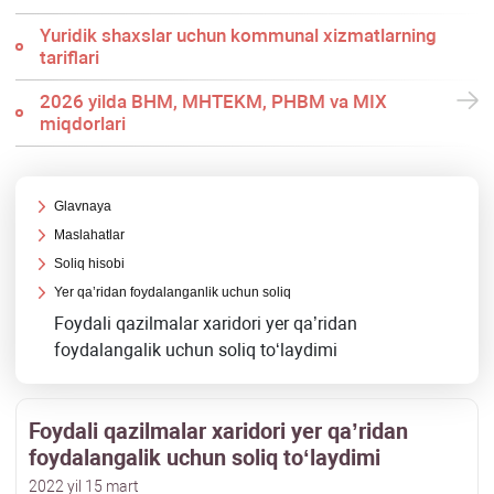
Yuridik shaхslar uchun kommunal хizmatlarning
tariflari
2026 yilda BHM, MHTEKM, PHBM va MIX
miqdorlari
Glavnaya
Maslahatlar
Soliq hisobi
Yer qa’ridan foydalanganlik uchun soliq
Foydali qazilmalar хaridori yer qa’ridan
foydalangalik uchun soliq toʻlaydimi
Foydali qazilmalar хaridori yer qa’ridan
foydalangalik uchun soliq toʻlaydimi
2022 yil 15 mart