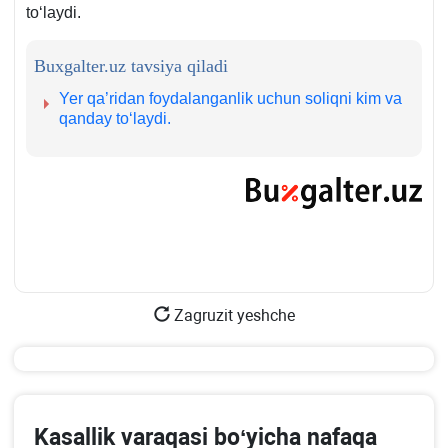
toʻlaydi.
Buxgalter.uz tavsiya qiladi
Yer qa’ridan foydalanganlik uchun soliqni kim va
qanday toʻlaydi.
Zagruzit yeshche
Kasallik varaqasi boʻyicha nafaqa