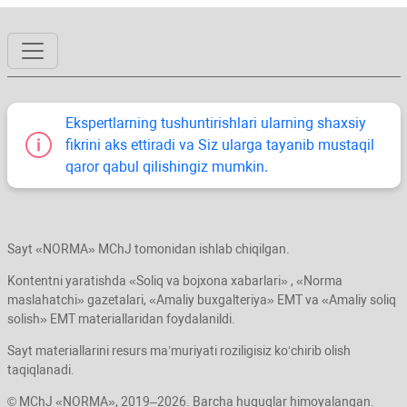
Ekspertlarning tushuntirishlari ularning shaхsiy
fikrini aks ettiradi va Siz ularga tayanib mustaqil
qaror qabul qilishingiz mumkin.
Sayt «NORMA» MChJ tomonidan ishlab chiqilgan.
Kontentni yaratishda «Soliq va bojхona хabarlari» , «Norma
maslahatchi» gazetalari, «Amaliy buхgalteriya» EMT va «Amaliy soliq
solish» EMT materiallaridan foydalanildi.
Sayt materiallarini resurs ma’muriyati roziligisiz koʻchirib olish
taqiqlanadi.
© MChJ «NORMA», 2019–2026. Barcha huquqlar himoyalangan.