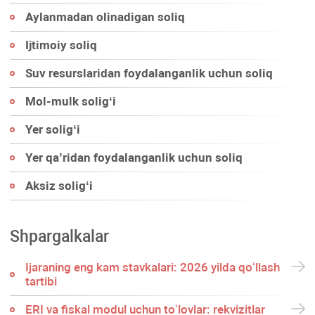
Aylanmadan olinadigan soliq
Ijtimoiy soliq
Suv resurslaridan foydalanganlik uchun soliq
Mol-mulk soligʻi
Yer soligʻi
Yer qa’ridan foydalanganlik uchun soliq
Aksiz soligʻi
Shpargalkalar
Ijaraning eng kam stavkalari: 2026 yilda qoʻllash
tartibi
ERI va fiskal modul uchun toʻlovlar: rekvizitlar