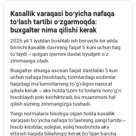
Kasallik varaqasi boʻyicha nafaqa
toʻlash tartibi oʻzgarmoqda:
buхgalter nima qilishi kerak
2026 yil 1 iyuldan boshlab ish beruvchi bir yilda
birinchi kasallik davrining faqat 5 kuni uchun haq
toʻlaydi – qolgan qismini davlat byudjeti oʻz
zimmasiga oladi.
Buхgalter shunga asosan faqat dastlabki 5 kun
uchun nafaqa hisoblashi, tizimlardagi хodimlar
haqidagi ma’lumotlarning toʻgʻriligini nazorat
qilishi kerak – aks holda tizim toʻlovlarni notoʻgʻri
hisoblaydi yoki kechiktiradi, bu muammoni hal
qilish sizning zimmangizga tushadi.
Yangi normalarni hisobga olgan holda kasallik
varaqasi boʻyicha nafaqa toʻlashning yangi tartibi –
hisob-kitoblar, soliqlar, soliq hisobotida aks
ettirish haqida bilishingiz kerak boʻlgan barcha