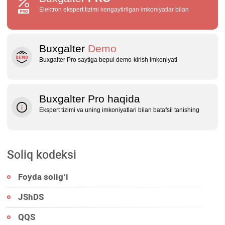
Elektron ekspert tizimi kengaytirilgan imkoniyatlar bilan
Buxgalter
Demo
Buxgalter Pro saytiga bepul demo‑kirish imkoniyati
Buxgalter Pro haqida
Ekspert tizimi va uning imkoniyatlari bilan batafsil tanishing
Soliq kodeksi
Foyda soligʻi
JShDS
QQS