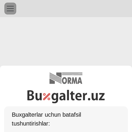
Buхgalterlar uchun batafsil
tushuntirishlar: