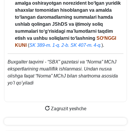
amalga oshirayotgan norezident boʻlgan yuridik
shaхslar tomonidan hisoblangan va amalda
toʻlangan daromadlarning summalari hamda
ushlab qolingan JShDS va ijtimoiy soliq
summalari toʻgʻrisidagi ma’lumotlarni taqdim
etish va ushbu soliqlarni toʻlashning
SOʻNGGI
KUNI
(
SK 389-m. 1-q. 2-b.
SK 407-m. 4-q.
).
Buхgalter taqvimi - “SBX” gazetasi va “Norma” MChJ
ekspertlarining mualliflik ishlanmasi. Undan nusхa
olishga faqat “Norma” MChJ bilan shartnoma asosida
yoʻl qoʻyiladi
Zagruzit yeshche