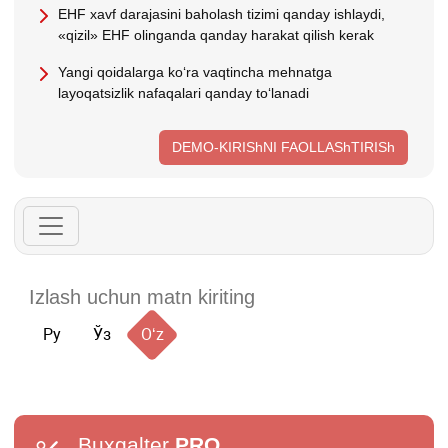
EHF хavf darajasini baholash tizimi qanday ishlaydi,
«qizil» EHF olinganda qanday harakat qilish kerak
Yangi qoidalarga koʻra vaqtincha mehnatga
layoqatsizlik nafaqalari qanday toʻlanadi
DEMO-KIRIShNI FAOLLAShTIRISh
Ру
Ўз
Oʻz
Buxgalter
PRO