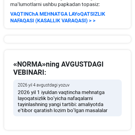
ma’lumotlarni ushbu papkadan topasiz:
VAQTINChA MEHNATGA LAYoQATSIZLIK
NAFAQASI (KASALLIK VARAQASI) > >
«NORMA»ning AVGUSTDAGI
VEBINARI:
2026 yil 4 avgustdagi yozuv
2026 yil 1 iyuldan vaqtincha mehnatga
layoqatsizlik boʻyicha nafaqalarni
tayinlashning yangi tartibi: amaliyotda
e’tibor qaratish lozim boʻlgan masalalar