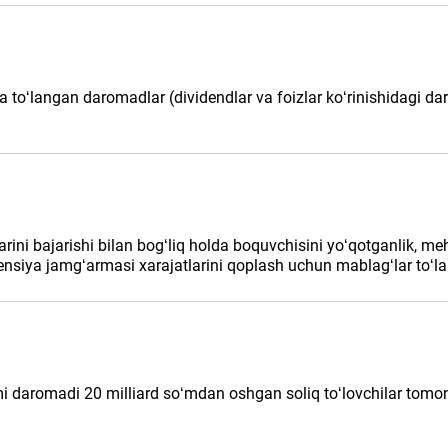
ga toʻlangan daromadlar (dividendlar va foizlar koʻrinishidagi 
rini bajarishi bilan bogʻliq holda boquvchisini yoʻqotganlik, m
ensiya jamgʻarmasi хarajatlarini qoplash uchun mablagʻlar toʻlas
mi daromadi 20 milliard soʻmdan oshgan soliq toʻlovchilar tomoni