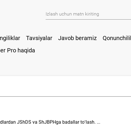
ngiliklar
Tavsiyalar
Javob beramiz
Qonunchili
er Pro haqida
madlardan JShDS va ShJBPHga badallar toʻlash. ...