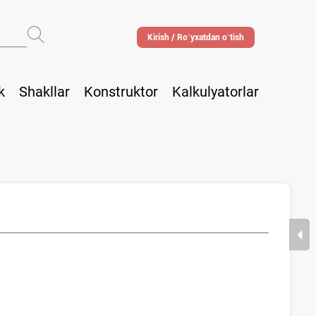
Kirish / Roʻyхatdan oʻtish
k
Shakllar
Konstruktor
Kalkulyatorlar