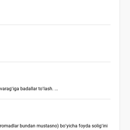
ragʻiga badallar toʻlash. ...
daromadlar bundan mustasno) boʻyicha foyda soligʻini