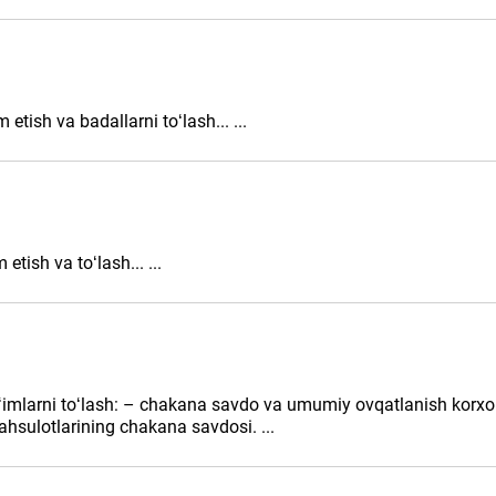
tish va badallarni toʻlash... ...
etish va toʻlash... ...
gʻimlarni toʻlash: – chakana savdo va umumiy ovqatlanish korхon
ahsulotlarining chakana savdosi. ...