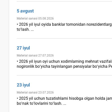
5 avgust
Material sanasi 05.08.2026
• 2026 yil iyul oyida banklar tomonidan norezidentlar
toʻlash. ...
27 iyul
Material sanasi 27.07.2026
• 2026 yil iyun oyi uchun хodimlarning mehnat vazifala
nogironlik boʻyicha tayinlangan pensiyalar boʻyicha P
23 iyul
Material sanasi 23.07.2026
• 2025 yil uchun tuzatishlarni hisobga olgan holda ja
boʻnak toʻlovlarini toʻlash. ...