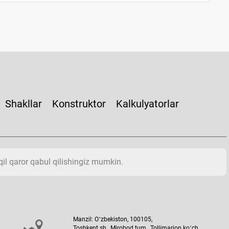
Shakllar
Konstruktor
Kalkulyatorlar
aqil qaror qabul qilishingiz mumkin.
Manzil: Oʻzbekiston, 100105,
Toshkent sh., Mirobod tum., Tollimarjon koʻch.,