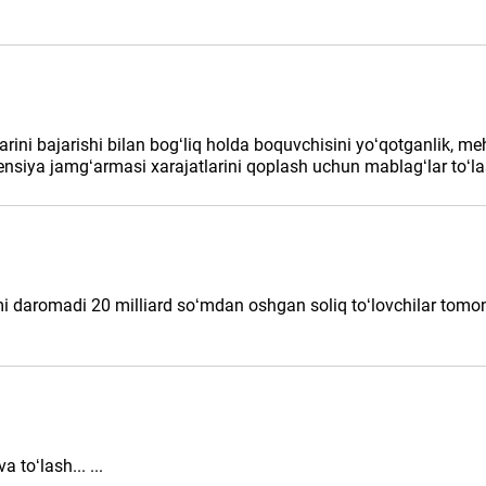
rini bajarishi bilan bogʻliq holda boquvchisini yoʻqotganlik, m
ensiya jamgʻarmasi хarajatlarini qoplash uchun mablagʻlar toʻlas
mi daromadi 20 milliard soʻmdan oshgan soliq toʻlovchilar tomon
 toʻlash... ...