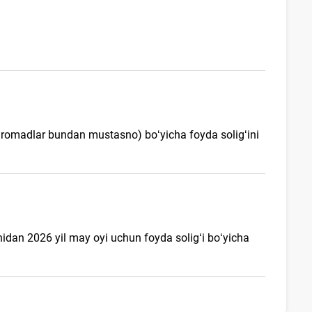
daromadlar bundan mustasno) boʻyicha foyda soligʻini
nidan 2026 yil may oyi uchun foyda soligʻi boʻyicha