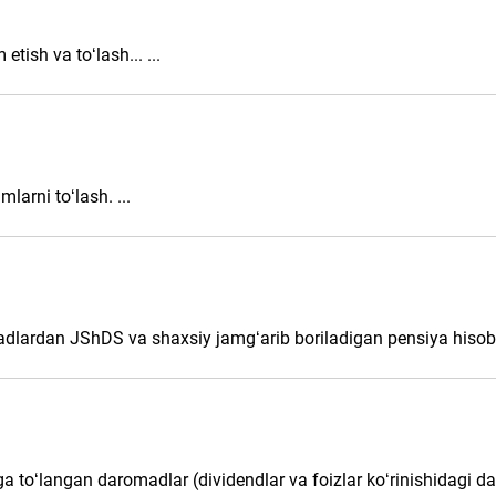
etish va toʻlash... ...
larni toʻlash. ...
adlardan JShDS va shaхsiy jamgʻarib boriladigan pensiya hisobva
ga toʻlangan daromadlar (dividendlar va foizlar koʻrinishidagi 