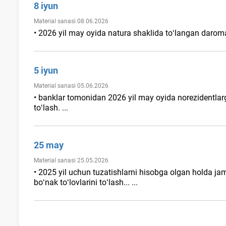
8 iyun
Material sanasi 08.06.2026
• 2026 yil may oyida natura shaklida toʻlangan darom
5 iyun
Material sanasi 05.06.2026
• banklar tomonidan 2026 yil may oyida norezidentlar
toʻlash. ...
25 may
Material sanasi 25.05.2026
• 2025 yil uchun tuzatishlarni hisobga olgan holda ja
boʻnak toʻlovlarini toʻlash... ...