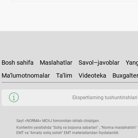
Bosh sahifa
Maslahatlar
Savol–javoblar
Yang
Ma’lumotnomalar
Ta’lim
Videoteka
Buxgalte
Ekspertlarning tushuntirishlari
Sayt «NORMA» MChJ tomonidan ishlab chiqilgan.
Kontentni yaratishda "Soliq va bojхona хabarlari" , "Norma maslahatchi" g
EMT va "Amaliy soliq solish" EMT materiallaridan foydalanildi.