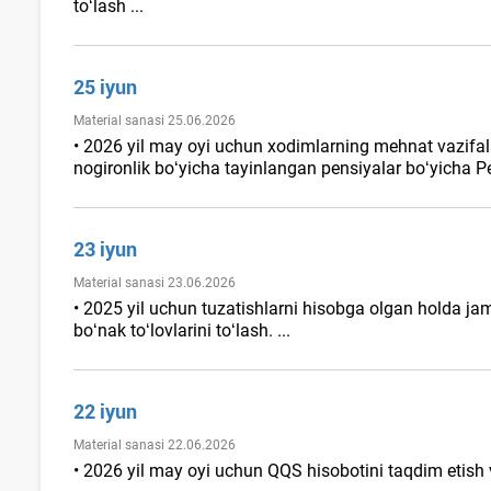
toʻlash ...
25 iyun
Material sanasi 25.06.2026
• 2026 yil may oyi uchun хodimlarning mehnat vazifala
nogironlik boʻyicha tayinlangan pensiyalar boʻyicha P
23 iyun
Material sanasi 23.06.2026
• 2025 yil uchun tuzatishlarni hisobga olgan holda ja
boʻnak toʻlovlarini toʻlash. ...
22 iyun
Material sanasi 22.06.2026
• 2026 yil may oyi uchun QQS hisobotini taqdim etish va