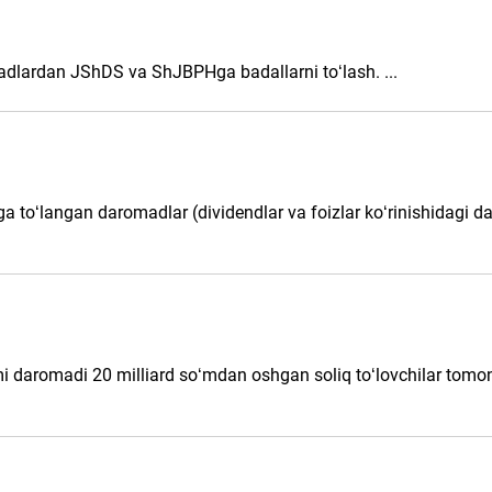
adlardan JShDS va ShJBPHga badallarni toʻlash. ...
ga toʻlangan daromadlar (dividendlar va foizlar koʻrinishidagi 
mi daromadi 20 milliard soʻmdan oshgan soliq toʻlovchilar tomo