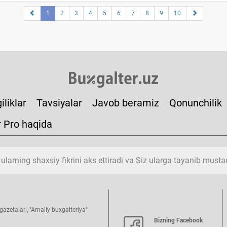
1
2
3
4
5
6
7
8
9
10
iliklar
Tavsiyalar
Javob beramiz
Qonunchilik
r Pro haqida
 ularning shaхsiy fikrini aks ettiradi va Siz ularga tayanib must
azetalari, "Amaliy buхgalteriya"
Bizning Facebook