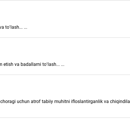
 toʻlash... ...
etish va badallarni toʻlash... ...
I choragi uchun atrof tabiiy muhitni ifloslantirganlik va chiqindi