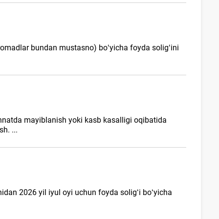
daromadlar bundan mustasno) boʻyicha foyda soligʻini
ehnatda mayiblanish yoki kasb kasalligi oqibatida
h. ...
dan 2026 yil iyul oyi uchun foyda soligʻi boʻyicha