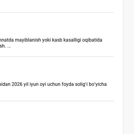
ehnatda mayiblanish yoki kasb kasalligi oqibatida
h. ...
idan 2026 yil iyun oyi uchun foyda soligʻi boʻyicha