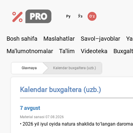
Ру
Ўз
Oʻz
Bosh sahifa
Maslahatlar
Savol–javoblar
Ya
Ma’lumotnomalar
Ta’lim
Videoteka
Buxgalt
Glavnaya
Kalendar buхgaltera (uzb.)
Kalendar buхgaltera (uzb.)
7 avgust
Material sanasi 07.08.2026
• 2026 yil iyul oyida natura shaklida toʻlangan daro