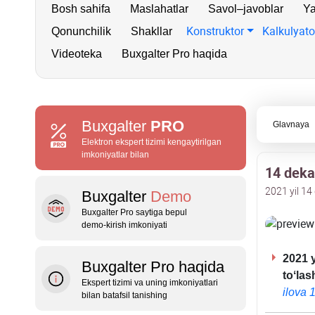
Bosh sahifa
Maslahatlar
Savol–javoblar
Ya
Konstruktor
Kalkulyato
Qonunchilik
Shakllar
Videoteka
Buxgalter Pro haqida
Buxgalter
PRO
Glavnaya
Elektron ekspert tizimi kengaytirilgan
imkoniyatlar bilan
14 deka
2021 yil 14
Buxgalter
Demo
Buxgalter Pro saytiga bepul
demo‑kirish imkoniyati
2021 y
Buxgalter Pro haqida
toʻla
Ekspert tizimi va uning imkoniyatlari
ilova 1
bilan batafsil tanishing