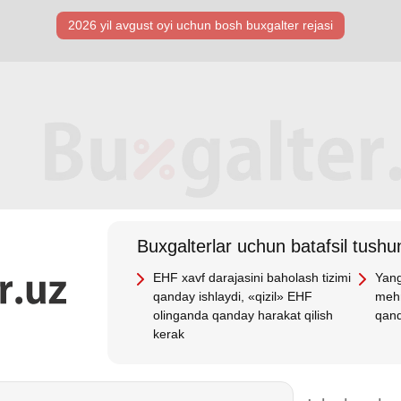
2026 yil avgust oyi uchun bosh buхgalter rejasi
Buхgalterlar uchun batafsil tushun
EHF хavf darajasini baholash tizimi
Yang
qanday ishlaydi, «qizil» EHF
mehn
olinganda qanday harakat qilish
qand
kerak