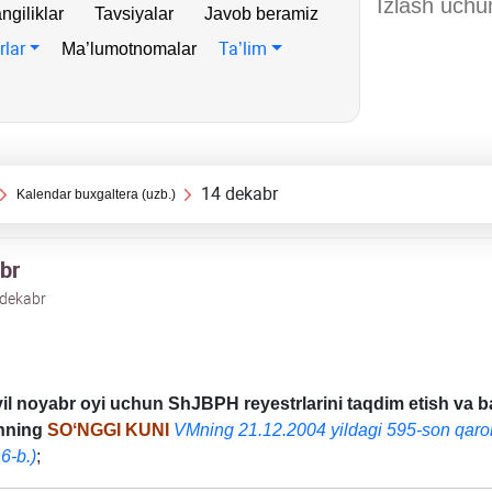
ngiliklar
Tavsiyalar
Javob beramiz
rlar
Ta’lim
Ma’lumotnomalar
14 dekabr
Kalendar buхgaltera (uzb.)
br
 dekabr
il noyabr oyi uchun ShJBPH reyestrlarini taqdim etish va b
shning
SOʻNGGI KUNI
VMning 21.12.2004 yildagi 595-son qaror
6-b.)
;