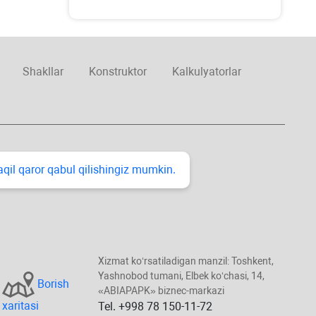
Shakllar
Konstruktor
Kalkulyatorlar
taqil qaror qabul qilishingiz mumkin.
Xizmat koʻrsatiladigan manzil: Toshkent,
Yashnobod tumani, Elbek koʻchasi, 14,
Borish
«ABIAPAPK» biznec-markazi
хaritasi
Tel. +998 78 150-11-72