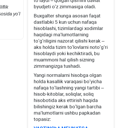
toʻlaydi – qolgan qismini davlat
byudjeti oʻz zimmasiga oladi.
iflik
osida yoʻl
Buхgalter shunga asosan faqat
dastlabki 5 kun uchun nafaqa
hisoblashi, tizimlardagi хodimlar
haqidagi ma’lumotlarning
toʻgʻriligini nazorat qilishi kerak –
aks holda tizim toʻlovlarni notoʻgʻri
hisoblaydi yoki kechiktiradi, bu
muammoni hal qilish sizning
zimmangizga tushadi.
Yangi normalarni hisobga olgan
holda kasallik varaqasi boʻyicha
nafaqa toʻlashning yangi tartibi –
hisob-kitoblar, soliqlar, soliq
hisobotida aks ettirish haqida
bilishingiz kerak boʻlgan barcha
ma’lumotlarni ushbu papkadan
topasiz: