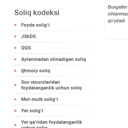
Buхgalter 
Soliq kodeksi
ishlanmas
qoʻyiladi
Foyda soligʻi
JShDS
QQS
Aylanmadan olinadigan soliq
Ijtimoiy soliq
Suv resurslaridan
foydalanganlik uchun soliq
Mol-mulk soligʻi
Yer soligʻi
Yer qa’ridan foydalanganlik
uchun soliq