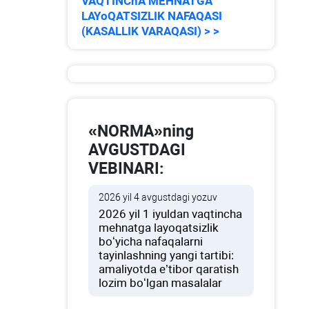
VAQTINChA MEHNATGA
LAYoQATSIZLIK NAFAQASI
(KASALLIK VARAQASI) > >
«NORMA»ning
AVGUSTDAGI
VEBINARI:
2026 yil 4 avgustdagi yozuv
2026 yil 1 iyuldan vaqtincha
mehnatga layoqatsizlik
boʻyicha nafaqalarni
tayinlashning yangi tartibi:
amaliyotda e’tibor qaratish
lozim boʻlgan masalalar