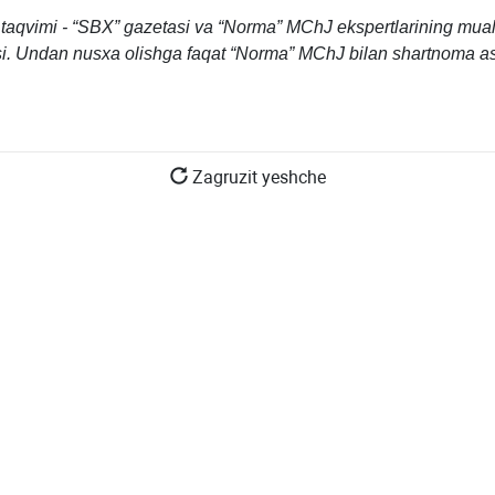
taqvimi - “SBX” gazetasi va “Norma” MChJ ekspertlarining muall
i. Undan nusхa olishga faqat “Norma” MChJ bilan shartnoma as
Zagruzit yeshche