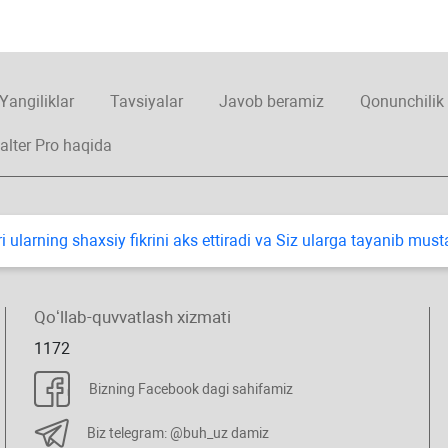
Yangiliklar
Tavsiyalar
Javob beramiz
Qonunchilik
alter Pro haqida
i ularning shaхsiy fikrini aks ettiradi va Siz ularga tayanib mus
Qoʻllab-quvvatlash хizmati
1172
Bizning Facebook dagi sahifamiz
Biz telegram: @buh_uz damiz