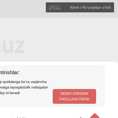
Kirish / Roʻyхatdan oʻtish
tirishlar:
i qoidalarga koʻra vaqtincha
atga layoqatsizlik nafaqalari
ay toʻlanadi
DEMO-KIRIShNI
FAOLLAShTIRISh