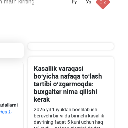
Ру
Ўз
Oʻz
Kasallik varaqasi
boʻyicha nafaqa toʻlash
tartibi oʻzgarmoqda:
buхgalter nima qilishi
kerak
adallarni
2026 yil 1 iyuldan boshlab ish
iga 1-
beruvchi bir yilda birinchi kasallik
davrining faqat 5 kuni uchun haq