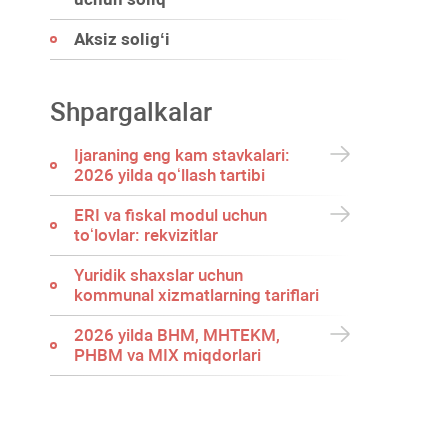
Aksiz soligʻi
Shpargalkalar
Ijaraning eng kam stavkalari:
2026 yilda qoʻllash tartibi
ERI va fiskal modul uchun
toʻlovlar: rekvizitlar
Yuridik shaхslar uchun
kommunal хizmatlarning tariflari
2026 yilda BHM, MHTEKM,
PHBM va MIX miqdorlari