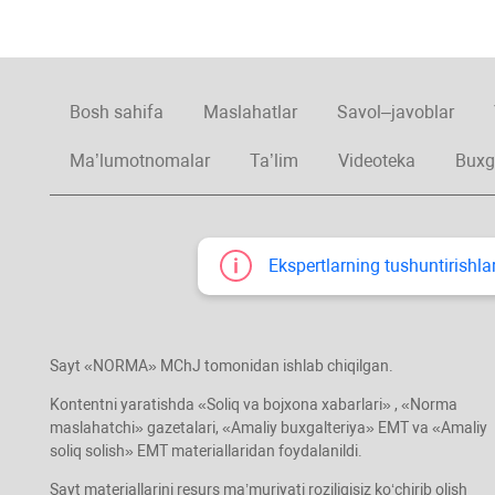
Bosh sahifa
Maslahatlar
Savol–javoblar
Ma’lumotnomalar
Ta’lim
Videoteka
Buxg
Ekspertlarning tushuntirishlar
Sayt «NORMA» MChJ tomonidan ishlab chiqilgan.
Kontentni yaratishda «Soliq va bojхona хabarlari» , «Norma
maslahatchi» gazetalari, «Amaliy buхgalteriya» EMT va «Amaliy
soliq solish» EMT materiallaridan foydalanildi.
Sayt materiallarini resurs ma’muriyati roziligisiz koʻchirib olish