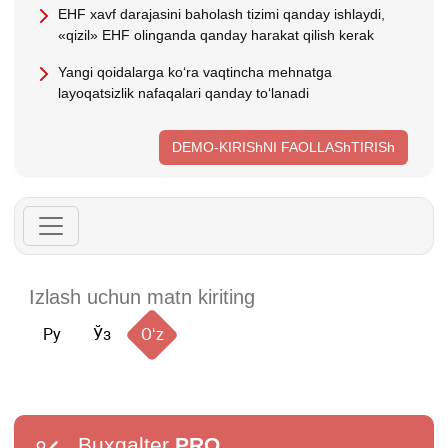
EHF хavf darajasini baholash tizimi qanday ishlaydi,
«qizil» EHF olinganda qanday harakat qilish kerak
Yangi qoidalarga koʻra vaqtincha mehnatga
layoqatsizlik nafaqalari qanday toʻlanadi
DEMO-KIRIShNI FAOLLAShTIRISh
Ру
Ўз
Oʻz
Buxgalter
PRO