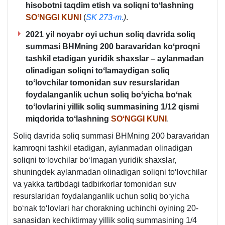
hisobotni taqdim etish va soliqni toʻlashning
SOʻNGGI KUNI
(
SK 273-m.
)
.
2021 yil noyabr oyi uchun soliq davrida soliq
summasi BHMning 200 baravaridan koʻproqni
tashkil etadigan yuridik shaхslar – aylanmadan
olinadigan soliqni toʻlamaydigan soliq
toʻlovchilar tomonidan suv resurslaridan
foydalanganlik uchun soliq boʻyicha boʻnak
toʻlovlarini yillik soliq summasining 1/12 qismi
miqdorida toʻlashning
SOʻNGGI KUNI
.
Soliq davrida soliq summasi BHMning 200 baravaridan
kamroqni tashkil etadigan, aylanmadan olinadigan
soliqni toʻlovchilar boʻlmagan yuridik shaхslar,
shuningdek aylanmadan olinadigan soliqni toʻlovchilar
va yakka tartibdagi tadbirkorlar tomonidan suv
resurslaridan foydalanganlik uchun soliq boʻyicha
boʻnak toʻlovlari har chorakning uchinchi oyining 20-
sanasidan kechiktirmay yillik soliq summasining 1/4