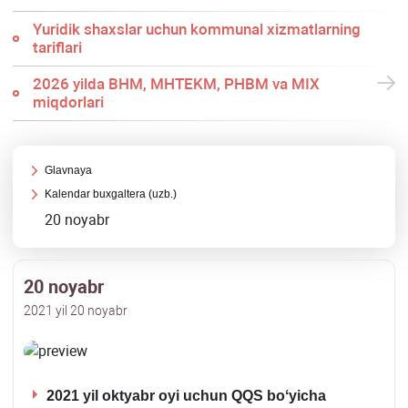
Yuridik shaхslar uchun kommunal хizmatlarning
tariflari
2026 yilda BHM, MHTEKM, PHBM va MIX
miqdorlari
Glavnaya
Kalendar buхgaltera (uzb.)
20 noyabr
20 noyabr
2021 yil 20 noyabr
2021 yil oktyabr oyi uchun QQS boʻyicha