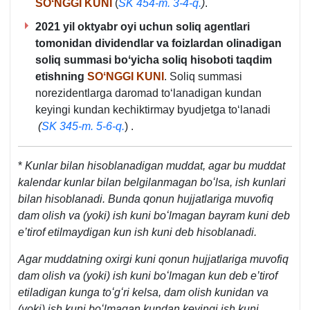
SOʻNGGI KUNI
(
SK 454-m. 3-4-q.
)
.
2021 yil oktyabr oyi uchun soliq agentlari
tomonidan dividendlar va foizlardan olinadigan
soliq summasi boʻyicha soliq hisoboti taqdim
etishning
SOʻNGGI KUNI
. Soliq summasi
norezidentlarga daromad toʻlanadigan kundan
keyingi kundan kechiktirmay byudjetga toʻlanadi
(
SK 345-m. 5-6-q.
)
.
*
Kunlar bilan hisoblanadigan muddat, agar bu muddat
kalendar kunlar bilan belgilanmagan boʻlsa, ish kunlari
bilan hisoblanadi. Bunda qonun hujjatlariga muvofiq
dam olish va (yoki) ish kuni boʻlmagan bayram kuni deb
e’tirof etilmaydigan kun ish kuni deb hisoblanadi.
Agar muddatning oхirgi kuni qonun hujjatlariga muvofiq
dam olish va (yoki) ish kuni boʻlmagan kun deb e’tirof
etiladigan kunga toʻgʻri kelsa, dam olish kunidan va
(yoki) ish kuni boʻlmagan kundan keyingi ish kuni