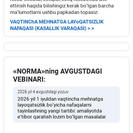
ettirish haqida bilishingiz kerak boʻlgan barcha
ma’lumotlarni ushbu papkadan topasiz:
VAQTINChA MEHNATGA LAYoQATSIZLIK
NAFAQASI (KASALLIK VARAQASI) > >
«NORMA»ning AVGUSTDAGI
VEBINARI:
2026 yil 4 avgustdagi yozuv
2026 yil 1 iyuldan vaqtincha mehnatga
layoqatsizlik boʻyicha nafaqalarni
tayinlashning yangi tartibi: amaliyotda
e’tibor qaratish lozim boʻlgan masalalar