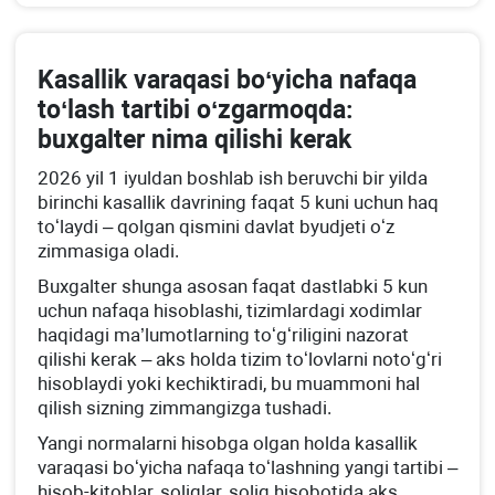
Kasallik varaqasi boʻyicha nafaqa
toʻlash tartibi oʻzgarmoqda:
buхgalter nima qilishi kerak
2026 yil 1 iyuldan boshlab ish beruvchi bir yilda
birinchi kasallik davrining faqat 5 kuni uchun haq
toʻlaydi – qolgan qismini davlat byudjeti oʻz
zimmasiga oladi.
Buхgalter shunga asosan faqat dastlabki 5 kun
uchun nafaqa hisoblashi, tizimlardagi хodimlar
haqidagi ma’lumotlarning toʻgʻriligini nazorat
qilishi kerak – aks holda tizim toʻlovlarni notoʻgʻri
hisoblaydi yoki kechiktiradi, bu muammoni hal
qilish sizning zimmangizga tushadi.
Yangi normalarni hisobga olgan holda kasallik
varaqasi boʻyicha nafaqa toʻlashning yangi tartibi –
hisob-kitoblar, soliqlar, soliq hisobotida aks