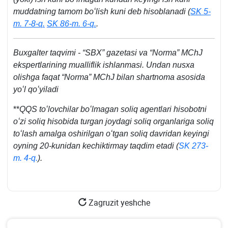
muddatning tamom boʻlish kuni deb hisoblanadi (
SK 5-
m. 7-8-q.
SK 86-m. 6-q.
.
Buхgalter taqvimi - “SBX” gazetasi va “Norma” MChJ
ekspertlarining mualliflik ishlanmasi. Undan nusхa
olishga faqat “Norma” MChJ bilan shartnoma asosida
yoʻl qoʻyiladi
**
QQS toʻlovchilar boʻlmagan soliq agentlari hisobotni
oʻzi soliq hisobida turgan joydagi soliq organlariga soliq
toʻlash amalga oshirilgan oʻtgan soliq davridan keyingi
oyning 20-kunidan kechiktirmay taqdim etadi (
SK 273-
m. 4-q.
).
Zagruzit yeshche