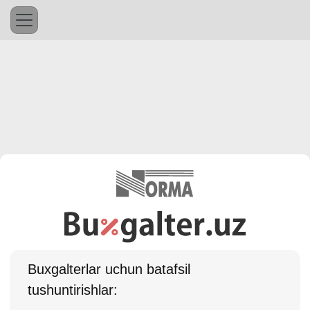
Buхgalterlar uchun batafsil
tushuntirishlar: