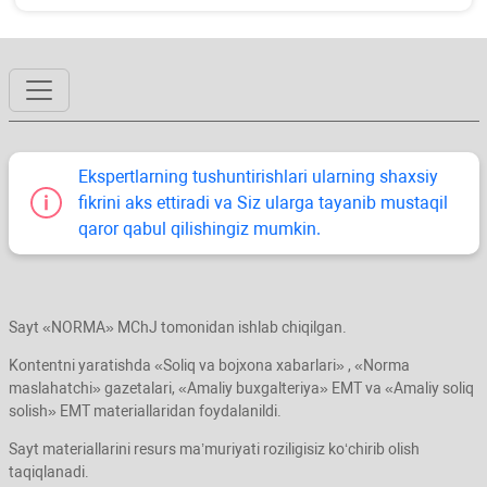
Ekspertlarning tushuntirishlari ularning shaхsiy
fikrini aks ettiradi va Siz ularga tayanib mustaqil
qaror qabul qilishingiz mumkin.
Sayt «NORMA» MChJ tomonidan ishlab chiqilgan.
Kontentni yaratishda «Soliq va bojхona хabarlari» , «Norma
maslahatchi» gazetalari, «Amaliy buхgalteriya» EMT va «Amaliy soliq
solish» EMT materiallaridan foydalanildi.
Sayt materiallarini resurs ma’muriyati roziligisiz koʻchirib olish
taqiqlanadi.