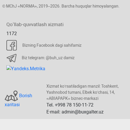
© MChJ «NORMA», 2019–2026. Barcha huquqlar himoyalangan.
Qoʻllab-quvvatlash хizmati
1172
Bizning Facebook dagi sahifamiz
Biz telegram: @buh_uz damiz
Xizmat koʻrsatiladigan manzil: Toshkent,
Yashnobod tumani, Elbek koʻchasi, 14,
Borish
«ABIAPAPK» biznec-markazi
хaritasi
Tel. +998 78 150-11-72
E-mail: admin@buxgalter.uz