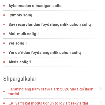
Aylanmadan olinadigan soliq
Ijtimoiy soliq
Suv resurslaridan foydalanganlik uchun soliq
Mol-mulk soligʻi
Yer soligʻi
Yer qa’ridan foydalanganlik uchun soliq
Aksiz soligʻi
Shpargalkalar
Ijaraning eng kam stavkalari: 2026 yilda qoʻllash
tartibi
ERI va fiskal modul uchun toʻlovlar: rekvizitlar