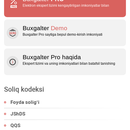
Elektron ekspert tizimi kengaytirilgan imkoniyatlar bilan
Buxgalter
Demo
Buxgalter Pro saytiga bepul demo‑kirish imkoniyati
Buxgalter Pro haqida
Ekspert tizimi va uning imkoniyatlari bilan batafsil tanishing
Soliq kodeksi
Foyda soligʻi
JShDS
QQS