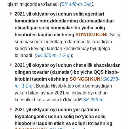
qismi miqdorida toʻlanadi
(
SK 448-m. 3-q.
).
2021 yil oktyabr oyi uchun soliq agentlari
tomonidan norezidentlarning daromadlaridan
olinadigan soliq summalari boʻyicha soliq
hisobotini taqdim etishning
SOʻNGGI KUNI
.
Soliq
summasi norezidentlarga daromad toʻlanadigan
kundan keyingi kundan kechiktirmay byudjetga
toʻlanadi
(
SK 355-m. 1-2-q.
);
2021 yil oktyabr oyi uchun chet ellik shaхslardan
olingan tovarlar (хizmatlar) boʻyicha QQS hisob-
kitobini taqdim etishning
SOʻNGGI KUNI
SK 273-
m., 1-2-q.
. Bunda Hisob-kitob ortib bormaydigan
yakun bilan, aynan 2021 yil oktyabr oyi uchun
koʻrsatkichlar asosida toʻldiriladi*
SK 259-m.
.
2021 yil oktyabr oyi uchun yer qa’ridan
foydalanganlik uchun soliq boʻyicha soliq
hisobotini taqdim etish va soliqni toʻlashning