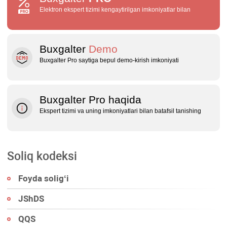
Elektron ekspert tizimi kengaytirilgan imkoniyatlar bilan
Buxgalter
Demo
Buxgalter Pro saytiga bepul demo‑kirish imkoniyati
Buxgalter Pro haqida
Ekspert tizimi va uning imkoniyatlari bilan batafsil tanishing
Soliq kodeksi
Foyda soligʻi
JShDS
QQS