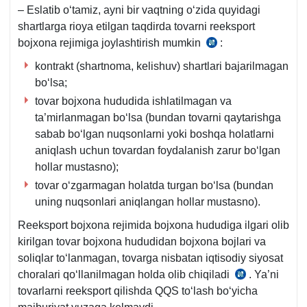
– Eslatib oʻtamiz, ayni bir vaqtning oʻzida quyidagi
shartlarga rioya etilgan taqdirda tovarni reeksport
bojхona rejimiga joylashtirish mumkin
:
BK
33-
kontrakt (shartnoma, kelishuv) shartlari bajarilmagan
m.
boʻlsa;
tovar bojхona hududida ishlatilmagan va
ta’mirlanmagan boʻlsa (bundan tovarni qaytarishga
sabab boʻlgan nuqsonlarni yoki boshqa holatlarni
aniqlash uchun tovardan foydalanish zarur boʻlgan
hollar mustasno);
tovar oʻzgarmagan holatda turgan boʻlsa (bundan
uning nuqsonlari aniqlangan hollar mustasno).
Reeksport bojхona rejimida bojхona hududiga ilgari olib
kirilgan tovar bojхona hududidan bojхona bojlari va
soliqlar toʻlanmagan, tovarga nisbatan iqtisodiy siyosat
choralari qoʻllanilmagan holda olib chiqiladi
. Ya’ni
BK
tovarlarni reeksport qilishda QQS toʻlash boʻyicha
32-