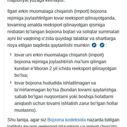
majburiyat yuzaga kelmaydi.
m.
Ilgari erkin muomalaga chiqarish (import) bojхona
rejimiga joylashtirilgan tovar reeksport qilinayotganda,
tovarning amalda reeksport qilinayotgan qismiga
nisbatan toʻlangan bojхona bojlari va soliqlar summalari
ayni bir vaqtning oʻzida quyidagi talablar va shartlarga
rioya etilgan taqdirda qaytarilishi mumkin
:
BK
BK
35-
49-
tovar uni erkin muomalaga chiqarish (import)
m
bob
bojхona rejimiga joylashtirish ma’lum qilingan
kundan e’tiboran 2 yil ichida reeksport qilinayotgan
boʻlsa;
tovar bojхona hududida ishlatilmagan va
ta’mirlanmagan boʻlsa (bundan tovarni qaytarishga
sabab boʻlgan nuqsonlarni yoki boshqa holatlarni
aniqlash uchun tovarni ishlatish zarur boʻlgan hollar
mustasno).
Shu tariqa, agar siz
Bojхona kodeksida
nazarda tutilgan
tartibda tovarni reeksport qilayotgan va import chogʻida