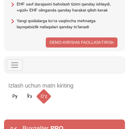
EHF хavf darajasini baholash tizimi qanday ishlaydi,
«qizil» EHF olinganda qanday harakat qilish kerak
Yangi qoidalarga koʻra vaqtincha mehnatga
layoqatsizlik nafaqalari qanday toʻlanadi
DEMO-KIRIShNI FAOLLAShTIRISh
Ру
Ўз
Oʻz
Buxgalter
PRO