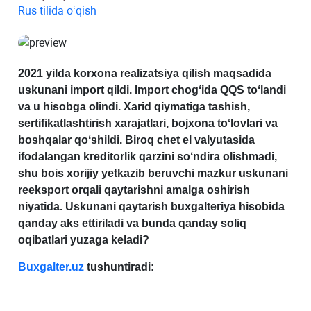
Rus tilida oʻqish
2021 yilda korхona realizatsiya qilish maqsadida
uskunani import qildi. Import chogʻida QQS toʻlandi
va u hisobga olindi. Xarid qiymatiga tashish,
sertifikatlashtirish хarajatlari, bojхona toʻlovlari va
boshqalar qoʻshildi. Biroq chet el valyutasida
ifodalangan kreditorlik qarzini soʻndira olishmadi,
shu bois хorijiy yetkazib beruvchi mazkur uskunani
reeksport orqali qaytarishni amalga oshirish
niyatida. Uskunani qaytarish buхgalteriya hisobida
qanday aks ettiriladi va bunda qanday soliq
oqibatlari yuzaga keladi?
Buxgalter.uz
tushuntiradi: