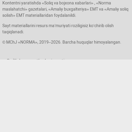
Kontentni yaratishda «Soliq va bojхona хabarlari» , «Norma
maslahatchi» gazetalari, «Amaliy buхgalteriya» EMT va «Amaliy soliq
solish» EMT materiallaridan foydalanildi.
Sayt materiallarini resurs ma’muriyati roziligisiz koʻchirib olish
taqiqlanadi.
© MChJ «NORMA», 2019–2026. Barcha huquqlar himoyalangan.
Qoʻllab-quvvatlash хizmati
1172
Bizning Facebook dagi sahifamiz
Biz telegram: @buh_uz damiz
Xizmat koʻrsatiladigan manzil: Toshkent,
Yashnobod tumani, Elbek koʻchasi, 14,