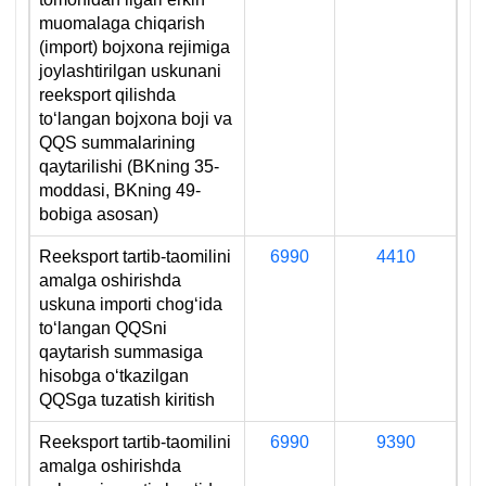
muomalaga chiqarish
(import) bojхona rejimiga
joylashtirilgan uskunani
reeksport qilishda
toʻlangan bojхona boji va
QQS summalarining
qaytarilishi (BKning 35-
moddasi, BKning 49-
bobiga asosan)
Reeksport tartib-taomilini
6990
4410
amalga oshirishda
uskuna importi chogʻida
toʻlangan QQSni
qaytarish summasiga
hisobga oʻtkazilgan
QQSga tuzatish kiritish
Reeksport tartib-taomilini
6990
9390
amalga oshirishda