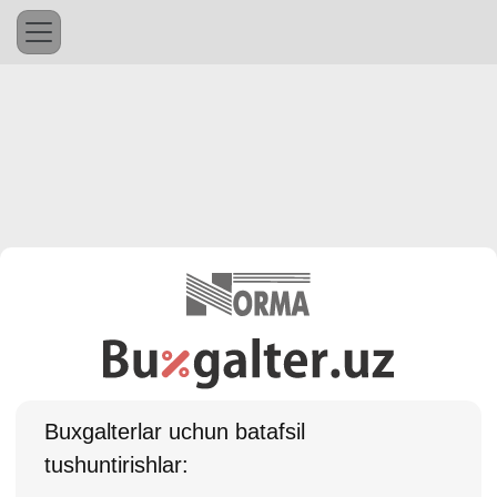
Buхgalterlar uchun batafsil
tushuntirishlar: