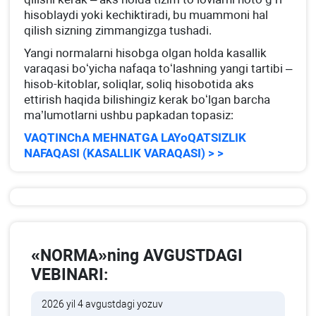
hisoblaydi yoki kechiktiradi, bu muammoni hal
qilish sizning zimmangizga tushadi.
Yangi normalarni hisobga olgan holda kasallik
varaqasi boʻyicha nafaqa toʻlashning yangi tartibi –
hisob-kitoblar, soliqlar, soliq hisobotida aks
ettirish haqida bilishingiz kerak boʻlgan barcha
ma’lumotlarni ushbu papkadan topasiz:
VAQTINChA MEHNATGA LAYoQATSIZLIK
NAFAQASI (KASALLIK VARAQASI) > >
«NORMA»ning AVGUSTDAGI
VEBINARI:
2026 yil 4 avgustdagi yozuv