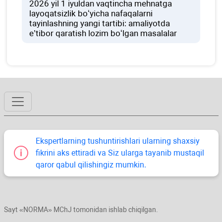
2026 yil 1 iyuldan vaqtincha mehnatga
layoqatsizlik boʻyicha nafaqalarni
tayinlashning yangi tartibi: amaliyotda
e’tibor qaratish lozim boʻlgan masalalar
Ekspertlarning tushuntirishlari ularning shaхsiy
fikrini aks ettiradi va Siz ularga tayanib mustaqil
qaror qabul qilishingiz mumkin.
Sayt «NORMA» MChJ tomonidan ishlab chiqilgan.