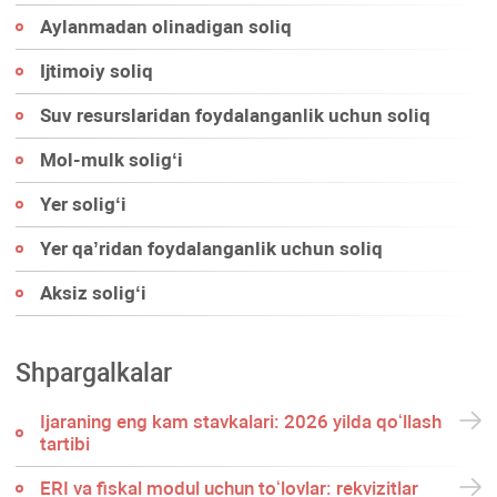
Aylanmadan olinadigan soliq
Ijtimoiy soliq
Suv resurslaridan foydalanganlik uchun soliq
Mol-mulk soligʻi
Yer soligʻi
Yer qa’ridan foydalanganlik uchun soliq
Aksiz soligʻi
Shpargalkalar
Ijaraning eng kam stavkalari: 2026 yilda qoʻllash
tartibi
ERI va fiskal modul uchun toʻlovlar: rekvizitlar