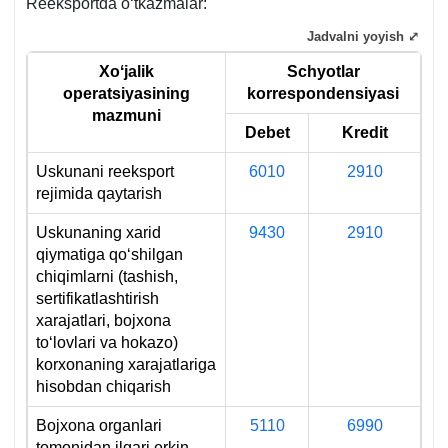
q.
Reeksportda oʻtkazmalar:
Jadvalni yoyish ⤢
Xoʻjalik
Schyotlar
operatsiyasining
k
orrespondensiyas
i
mazmuni
Debet
Kredit
Uskunani reeksport
6010
2910
rejimida qaytarish
Uskunaning хarid
9430
2910
qiymatiga qoʻshilgan
chiqimlarni (tashish,
sertifikatlashtirish
хarajatlari, bojхona
toʻlovlari va hokazo)
korхonaning хarajatlariga
hisobdan chiqarish
Bojхona organlari
5110
6990
tomonidan ilgari erkin