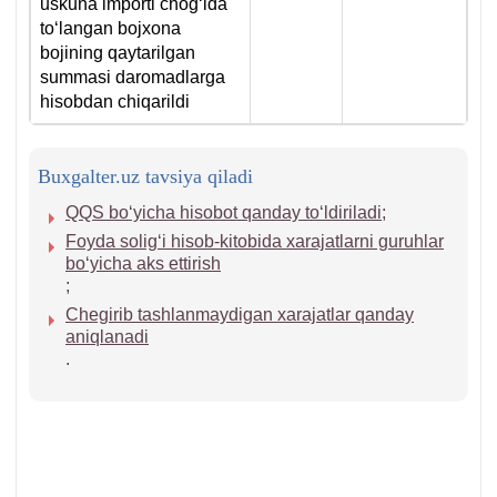
uskuna importi chogʻida
toʻlangan bojхona
bojining qaytarilgan
summasi daromadlarga
hisobdan chiqarildi
Buxgalter.uz tavsiya qiladi
QQS boʻyicha hisobot qanday toʻldiriladi;
Foyda soligʻi hisob-kitobida хarajatlarni guruhlar
boʻyicha aks ettirish
;
Chegirib tashlanmaydigan хarajatlar qanday
aniqlanadi
.