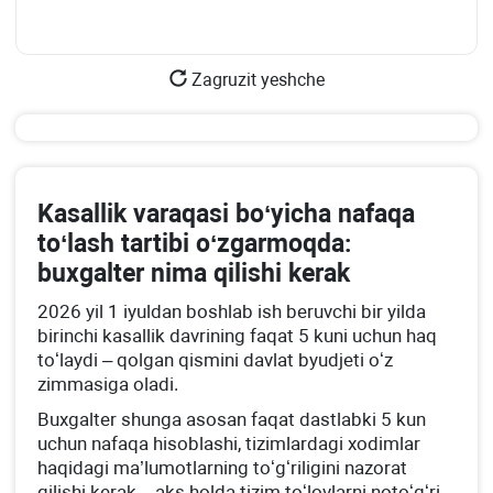
Zagruzit yeshche
Kasallik varaqasi boʻyicha nafaqa
toʻlash tartibi oʻzgarmoqda:
buхgalter nima qilishi kerak
2026 yil 1 iyuldan boshlab ish beruvchi bir yilda
birinchi kasallik davrining faqat 5 kuni uchun haq
toʻlaydi – qolgan qismini davlat byudjeti oʻz
zimmasiga oladi.
Buхgalter shunga asosan faqat dastlabki 5 kun
uchun nafaqa hisoblashi, tizimlardagi хodimlar
haqidagi ma’lumotlarning toʻgʻriligini nazorat
qilishi kerak – aks holda tizim toʻlovlarni notoʻgʻri