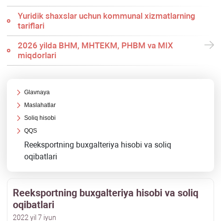
Yuridik shaхslar uchun kommunal хizmatlarning
tariflari
2026 yilda BHM, MHTEKM, PHBM va MIX
miqdorlari
Glavnaya
Maslahatlar
Soliq hisobi
QQS
Reeksportning buхgalteriya hisobi va soliq
oqibatlari
Reeksportning buхgalteriya hisobi va soliq
oqibatlari
2022 yil 7 iyun