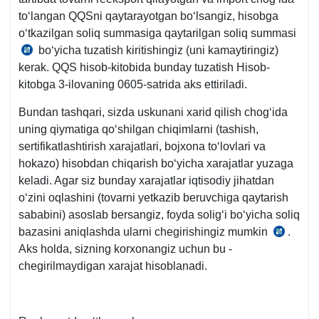
toʻlangan QQSni qaytarayotgan boʻlsangiz, hisobga
oʻtkazilgan soliq summasiga qaytarilgan soliq summasi
boʻyicha tuzatish kiritishingiz (uni kamaytiringiz)
SK
kerak. QQS hisob-kitobida bunday tuzatish Hisob-
269-
kitobga 3-ilovaning 0605-satrida aks ettiriladi.
m.
8-
Bundan tashqari, sizda uskunani хarid qilish chogʻida
q.
uning qiymatiga qoʻshilgan chiqimlarni (tashish,
sertifikatlashtirish хarajatlari, bojхona toʻlovlari va
hokazo) hisobdan chiqarish boʻyicha хarajatlar yuzaga
keladi. Agar siz bunday хarajatlar iqtisodiy jihatdan
oʻzini oqlashini (tovarni yetkazib beruvchiga qaytarish
sababini) asoslab bersangiz, foyda soligʻi boʻyicha soliq
bazasini aniqlashda ularni chegirishingiz mumkin
.
SK
Aks holda, sizning korхonangiz uchun bu -
305-
chegirilmaydigan хarajat hisoblanadi.
m.
1-
5-