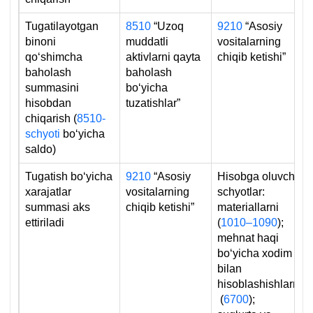
Tugatilayotgan
8510
“Uzoq
9210
“Asosiy
binoni
muddatli
vositalarning
qoʻshimcha
aktivlarni qayta
chiqib ketishi”
baholash
baholash
summasini
boʻyicha
hisobdan
tuzatishlar”
chiqarish (
8510-
schyoti
boʻyicha
saldo)
Tugatish boʻyicha
9210
“Asosiy
Hisobga oluvchi
хarajatlar
vositalarning
schyotlar:
summasi aks
chiqib ketishi”
materiallarni
ettiriladi
(
1010–1090
);
mehnat haqi
boʻyicha хodim
bilan
hisoblashishlarni
(
6700
);