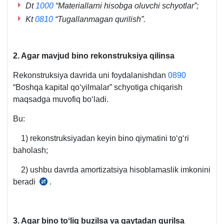
Dt
1000
“
Materiallarni hisobga oluvchi schyotlar
”;
y.
Kt
0810
“Tugallanmagan qurilish”.
2. Agar mavjud bino rekonstruksiya qilinsa
Rekonstruksiya davrida uni foydalanishdan
0890
“Boshqa kapital qoʻyilmalar” schyotiga chiqarish
maqsadga muvofiq boʻladi.
Bu:
1) rekonstruksiyadan keyin bino qiymatini toʻgʻri
baholash;
2) ushbu davrda amortizatsiya hisoblamaslik imkonini
beradi
.
5-
son
BHMS
32-
3. Agar bino toʻliq buzilsa va qaytadan qurilsa