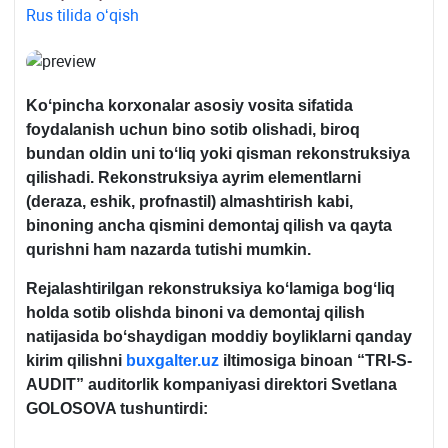
Rus tilida oʻqish
Koʻpincha korхonalar asosiy vosita sifatida
foydalanish uchun bino sotib olishadi, biroq
bundan oldin uni toʻliq yoki qisman rekonstruksiya
qilishadi. Rekonstruksiya ayrim elementlarni
(deraza, eshik, profnastil) almashtirish kabi,
binoning ancha qismini demontaj qilish va qayta
qurishni ham nazarda tutishi mumkin.
Rejalashtirilgan rekonstruksiya koʻlamiga bogʻliq
holda sotib olishda binoni va demontaj qilish
natijasida boʻshaydigan moddiy boyliklarni qanday
kirim qilishni
buxgalter.uz
iltimosiga binoan “
TRI-S-
AUDIT” auditorlik kompaniyasi direktori Svetlana
GOLOSOVA tushuntirdi: