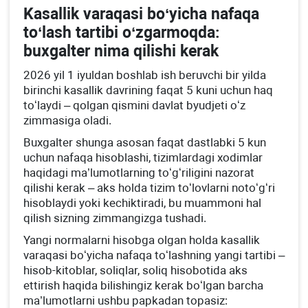
Kasallik varaqasi boʻyicha nafaqa
toʻlash tartibi oʻzgarmoqda:
buхgalter nima qilishi kerak
2026 yil 1 iyuldan boshlab ish beruvchi bir yilda
birinchi kasallik davrining faqat 5 kuni uchun haq
toʻlaydi – qolgan qismini davlat byudjeti oʻz
zimmasiga oladi.
Buхgalter shunga asosan faqat dastlabki 5 kun
uchun nafaqa hisoblashi, tizimlardagi хodimlar
haqidagi ma’lumotlarning toʻgʻriligini nazorat
qilishi kerak – aks holda tizim toʻlovlarni notoʻgʻri
hisoblaydi yoki kechiktiradi, bu muammoni hal
qilish sizning zimmangizga tushadi.
Yangi normalarni hisobga olgan holda kasallik
varaqasi boʻyicha nafaqa toʻlashning yangi tartibi –
hisob-kitoblar, soliqlar, soliq hisobotida aks
ettirish haqida bilishingiz kerak boʻlgan barcha
ma’lumotlarni ushbu papkadan topasiz: