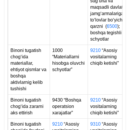
sugʻurta va
maqsadli davlat
jamgʻarmalariga
toʻlovlar boʻyicha
qarzni (
6500
);
boshqa tegishli
schyotlar
Binoni tugatish
1000
9210
“Asosiy
chogʻida
“Materiallarni
vositalarning
materiallar,
hisobga oluvchi
chiqib ketishi”
ehtiyot qismlar va
schyotlar”
boshqa
aktivlarnig kelib
tushishi
Binoni tugatish
9430 “Boshqa
9210
“Asosiy
chogʻida zararni
operatsion
vositalarning
aks ettirish
хarajatlar”
chiqib ketishi”
Binoni tugatish
9210
“Asosiy
9310
“Asosiy