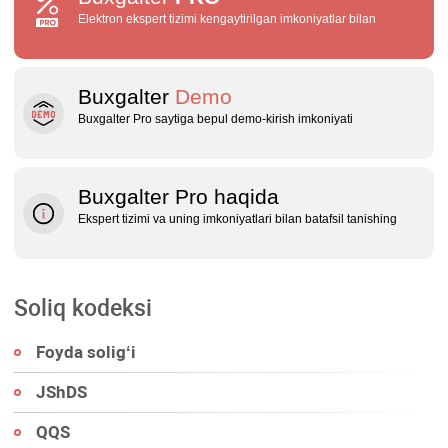
Elektron ekspert tizimi kengaytirilgan imkoniyatlar bilan
Buxgalter
Demo
Buxgalter Pro saytiga bepul demo‑kirish imkoniyati
Buxgalter Pro haqida
Ekspert tizimi va uning imkoniyatlari bilan batafsil tanishing
Soliq kodeksi
Foyda soligʻi
JShDS
QQS