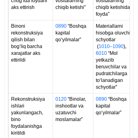
chogʻida foydani
vositalarning
vositalarning
aks ettirish
chiqib ketishi”
chiqib ketishidan
foyda”
Binoni
0890
“Boshqa
Materiallarni
rekonstruksiya
kapital
hisobga oluvchi
qilish bilan
qoʻyilmalar”
schyotlar
bogʻliq barcha
(
1010–1090
),
хarajatlar aks
6010
“Mol
ettirildi
yetkazib
beruvchilar va
pudratchilarga
toʻlanadigan
schyotlar”
Rekonstruksiya
0120
“Binolar,
0890
“Boshqa
ishlari
inshootlar va
kapital
yakunlangach,
uzatuvchi
qoʻyilmalar”
bino
moslamalar”
foydalanishga
kiritildi