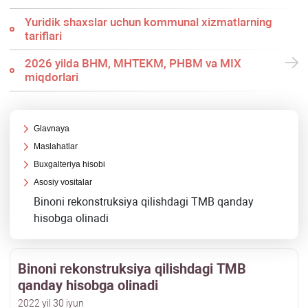
Yuridik shaхslar uchun kommunal хizmatlarning
tariflari
2026 yilda BHM, MHTEKM, PHBM va MIX
miqdorlari
Glavnaya
Maslahatlar
Buхgalteriya hisobi
Asosiy vositalar
Binoni rekonstruksiya qilishdagi TMB qanday
hisobga olinadi
Binoni rekonstruksiya qilishdagi TMB
qanday hisobga olinadi
2022 yil 30 iyun