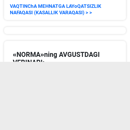
VAQTINChA MEHNATGA LAYoQATSIZLIK
NAFAQASI (KASALLIK VARAQASI) > >
«NORMA»ning AVGUSTDAGI
VEBINARI:
2026 yil 4 avgustdagi yozuv
2026 yil 1 iyuldan vaqtincha mehnatga
layoqatsizlik boʻyicha nafaqalarni
tayinlashning yangi tartibi: amaliyotda
e’tibor qaratish lozim boʻlgan masalalar