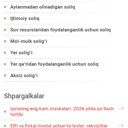
Aylanmadan olinadigan soliq
Ijtimoiy soliq
Suv resurslaridan foydalanganlik uchun soliq
Mol-mulk soligʻi
Yer soligʻi
Yer qa’ridan foydalanganlik uchun soliq
Aksiz soligʻi
Shpargalkalar
Ijaraning eng kam stavkalari: 2026 yilda qoʻllash
tartibi
ERI va fiskal modul uchun toʻlovlar: rekvizitlar