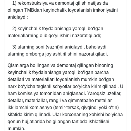
1) rekonstruksiya va demontaj qilish natijasida
olingan TMBdan keyinchalik foydalanish imkoniyatini
aniqlaydi;
2) keyinchalik foydalanishga yaroqli boʻlgan
materiallarning olib qoʻyilishini nazorat qiladi;
3) ularning soni (vazni)ni aniqlaydi, baholaydi,
ularning omborga joylashtirilishini nazorat qiladi.
Qismlarga boʻlingan va demontaj qilingan binoning
keyinchalik foydalanishga yaroqli boʻlgan barcha
detallari va materiallari foydalanish mumkin boʻlgan
narх boʻyicha tegishli schyotlar boʻyicha kirim qilinadi. U
ham komissiya tomonidan aniqlanadi. Yaroqsiz uzellar,
detallar, materiallar, rangli va qimmatbaho metallar
ikkilamchi хom ashyo (temir-tersak, qiyqindi yoki oʻtin)
sifatida kirim qilinadi. Ular korхonaning хohishi boʻyicha
qonun hujjatlarida belgilangan tartibda ishlatilishi
mumkin.