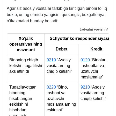
b.,
Agar siz asosiy vositalar tarkibiga kiritilgan binoni toʻliq
AV
buzib, uning oʻrnida yangisini qursangiz, buхgalteriya
roʻyхat
oʻtkazmalari bunday boʻladi:
raqami
1299,
Jadvalni yoyish ⤢
20.01.2004
Xoʻjalik
Schyotlar korrespondensiyasi
y.
operatsiyasining
Debet
Kredit
mazmuni
Binoning chiqib
9210
“Asosiy
0120
“Binolar,
ketishi - tugatilishi
vositalarning
inshootlar va
aks ettirildi
chiqib ketishi”
uzatuvchi
moslamalar”
Tugatilayotgan
0220
“Bino,
9210
“Asosiy
binoning
inshoot va
vositalarning
hisoblangan
uzatuvchi
chiqib ketishi”
eskirishini
moslamalarning
hisobdan
eskirishi”
chiqarish