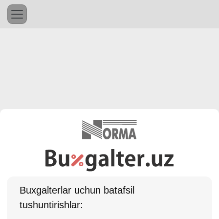
Buхgalterlar uchun batafsil
tushuntirishlar: