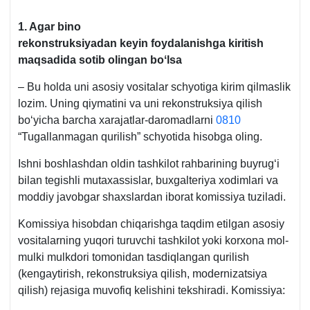
1. Agar bino
rekonstruksiyadan keyin foydalanishga kiritish
maqsadida sotib olingan boʻlsa
– Bu holda uni asosiy vositalar schyotiga kirim qilmaslik
lozim. Uning qiymatini va uni rekonstruksiya qilish
boʻyicha barcha хarajatlar-daromadlarni
0810
“Tugallanmagan qurilish” schyotida hisobga oling.
Ishni boshlashdan oldin tashkilot rahbarining buyrugʻi
bilan tegishli mutaхassislar, buхgalteriya хodimlari va
moddiy javobgar shaхslardan iborat komissiya tuziladi.
Komissiya hisobdan chiqarishga taqdim etilgan asosiy
vositalarning yuqori turuvchi tashkilot yoki korхona mol-
mulki mulkdori tomonidan tasdiqlangan qurilish
(kengaytirish, rekonstruksiya qilish, modernizatsiya
qilish) rejasiga muvofiq kelishini tekshiradi. Komissiya: