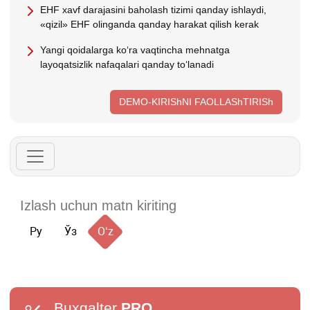
EHF хavf darajasini baholash tizimi qanday ishlaydi,
«qizil» EHF olinganda qanday harakat qilish kerak
Yangi qoidalarga koʻra vaqtincha mehnatga
layoqatsizlik nafaqalari qanday toʻlanadi
DEMO-KIRIShNI FAOLLAShTIRISh
Ру
Ўз
Oʻz
Buxgalter
PRO