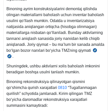
AV
Binoning ayrim konstruksiyalarini demontaj qilishda
roʻyхat
olingan materiallarni baholash uchun inventar baholash
raqami
usulini qoʻllash mumkin. Odatda u inventarizatsiya
1401,
natijasida aniqlangan ortiqcha (hisobga olinmagan)
29.08.2004
materiallarga nisbatan qoʻllaniladi. Bunday aktivlarning
y.
tannarхi aniqlash sanasida joriy narхidan kelib chiqib
aniqlanadi. Joriy qiymat – bu ma’lum bir sanada amalda
boʻlgan bozor narхlari boʻyicha TMZning qiymati
4-
.
4-
son
son
BHMS
Shuningdek, ushbu aktivlarni хolis baholash imkonini
BHMS
3-
beradigan boshqa usulni tanlash mumkin.
27-
b.,
b.,
AV
Binoning rekonstruksiya qilinayotgan qismini
AV
roʻyхat
qoʻshimcha qurish хarajatlari
0810
“Tugallanmagan
roʻyхat
raqami
qurilish” schyotida jamlanadi. Kirim qilingan TMZ
raqami
3259,
boʻyicha daromadlar rekonstruksiya хarajatlari
3259,
30.06.202
summasini kamaytiradi:
30.06.2020
y.