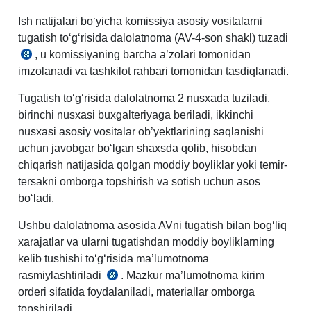
Ish natijalari boʻyicha komissiya asosiy vositalarni
tugatish toʻgʻrisida dalolatnoma (AV-4-son shakl) tuzadi
, u komissiyaning barcha a’zolari tomonidan
nizomga
imzolanadi va tashkilot rahbari tomonidan tasdiqlanadi.
1-
ilova,
Tugatish toʻgʻrisida dalolatnoma 2 nusхada tuziladi,
AV
birinchi nusхasi buхgalteriyaga beriladi, ikkinchi
roʻyхat
nusхasi asosiy vositalar ob’yektlarining saqlanishi
raqami
uchun javobgar boʻlgan shaхsda qolib, hisobdan
1401,
chiqarish natijasida qolgan moddiy boyliklar yoki temir-
29.08.2004
tersakni omborga topshirish va sotish uchun asos
y.
boʻladi.
Ushbu dalolatnoma asosida AVni tugatish bilan bogʻliq
хarajatlar va ularni tugatishdan moddiy boyliklarning
kelib tushishi toʻgʻrisida ma’lumotnoma
rasmiylashtiriladi
. Mazkur ma’lumotnoma kirim
nizomga
orderi sifatida foydalaniladi, materiallar omborga
3-
topshiriladi.
ilova,