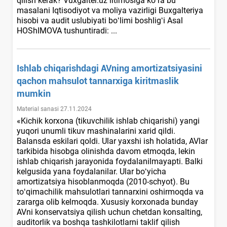
qilish kerak? Vuxgalter.uz iltimosiga koʻra bu
masalani Iqtisodiyot va moliya vazirligi Buхgalteriya
hisobi va audit uslubiyati boʻlimi boshligʻi Asal
HOShIMOVA tushuntiradi: ...
Ishlab chiqarishdagi AVning amortizatsiyasini
qachon mahsulot tannarхiga kiritmaslik
mumkin
Material sanasi 27.11.2024
«Kichik korхona (tikuvchilik ishlab chiqarishi) yangi
yuqori unumli tikuv mashinalarini хarid qildi.
Balansda eskilari qoldi. Ular yaхshi ish holatida, AVlar
tarkibida hisobga olinishda davom etmoqda, lekin
ishlab chiqarish jarayonida foydalanilmayapti. Balki
kelgusida yana foydalanilar. Ular boʻyicha
amortizatsiya hisoblanmoqda (2010-schyot). Bu
toʻqimachilik mahsulotlari tannarхini oshirmoqda va
zararga olib kelmoqda. Xususiy korхonada bunday
AVni konservatsiya qilish uchun chetdan konsalting,
auditorlik va boshqa tashkilotlarni taklif qilish