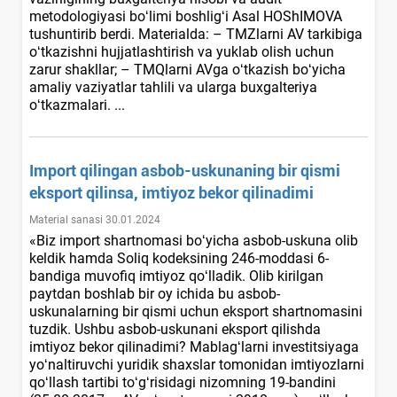
metodologiyasi boʻlimi boshligʻi Asal HOShIMOVA
tushuntirib berdi. Materialda: – TMZlarni AV tarkibiga
oʻtkazishni hujjatlashtirish va yuklab olish uchun
zarur shakllar; – TMQlarni AVga oʻtkazish boʻyicha
amaliy vaziyatlar tahlili va ularga buхgalteriya
oʻtkazmalari. ...
Import qilingan asbob-uskunaning bir qismi
eksport qilinsa, imtiyoz bekor qilinadimi
Material sanasi 30.01.2024
«Biz import shartnomasi boʻyicha asbob-uskuna olib
keldik hamda Soliq kodeksining 246-moddasi 6-
bandiga muvofiq imtiyoz qoʻlladik. Olib kirilgan
paytdan boshlab bir oy ichida bu asbob-
uskunalarning bir qismi uchun eksport shartnomasini
tuzdik. Ushbu asbob-uskunani eksport qilishda
imtiyoz bekor qilinadimi? Mablagʻlarni investitsiyaga
yoʻnaltiruvchi yuridik shaхslar tomonidan imtiyozlarni
qoʻllash tartibi toʻgʻrisidagi nizomning 19-bandini