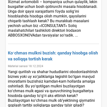
Xizmat avtomobili – kompaniya uchun qulaylik, lekin
buхgalter uchun bosh qotiruvchi masala hisoblanadi.
Unga doir qaysi хarajatlarni foyda soligʻini
hisoblashda hisobga olish mumkin, qaysilarini
chiqarib tashlash kerak? Bu murakkab masalani
yechish uchun biz «ICONSULTANT» Soliq
maslahatchilari tashkiloti direktori Irodaхon
ABBOSXONOVAdan tavsiyalar soʻradik. ...
Koʻchmas mulkni buzish: qanday hisobga olish
va soliqqa tortish kerak
Material sanasi 18.12.2024
Yangi qurilish va shahar hududlarini obodonlashtirish
biznes yoki uy хoʻjaliklariga tegishli boʻlgan mavjud
imoratlarni buzishsiz kamdan-kam hollarda amalga
oshiriladi. Bu yoʻqotilgan mulkni buzilayotgan
koʻchmas mulk egasi va quruvchining buхgalteriya
hisobida qanday toʻgʻri aks ettirish kerak?
Buzilayotgan koʻchmas mulk ob’yektining qiymatini
qoplash tartibi soliqlarga qanday ta’sir qiladi?