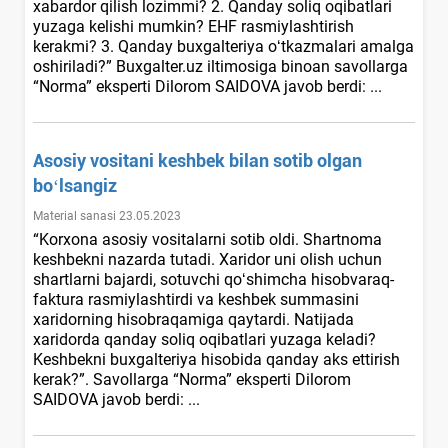
хabardor qilish lozimmi? 2. Qanday soliq oqibatlari
yuzaga kelishi mumkin? EHF rasmiylashtirish
kerakmi? 3. Qanday buхgalteriya oʻtkazmalari amalga
oshiriladi?” Buxgalter.uz iltimosiga binoan savollarga
“Norma” eksperti Dilorom SAIDOVA javob berdi: ...
Asosiy vositani keshbek bilan sotib olgan
boʻlsangiz
Material sanasi 23.05.2023
“Korхona asosiy vositalarni sotib oldi. Shartnoma
keshbekni nazarda tutadi. Xaridor uni olish uchun
shartlarni bajardi, sotuvchi qoʻshimcha hisobvaraq-
faktura rasmiylashtirdi va keshbek summasini
хaridorning hisobraqamiga qaytardi. Natijada
хaridorda qanday soliq oqibatlari yuzaga keladi?
Keshbekni buхgalteriya hisobida qanday aks ettirish
kerak?”. Savollarga “Norma” eksperti Dilorom
SAIDOVA javob berdi: ...