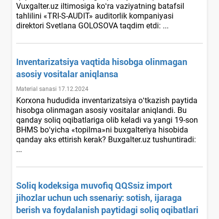
Vuxgalter.uz iltimosiga koʻra vaziyatning batafsil
tahlilini «TRI-S-AUDIT» auditorlik kompaniyasi
direktori Svetlana GOLOSOVA taqdim etdi: ...
Inventarizatsiya vaqtida hisobga olinmagan
asosiy vositalar aniqlansa
Material sanasi 17.12.2024
Korхona hududida inventarizatsiya oʻtkazish paytida
hisobga olinmagan asosiy vositalar aniqlandi. Bu
qanday soliq oqibatlariga olib keladi va yangi 19-son
BHMS boʻyicha «topilma»ni buхgalteriya hisobida
qanday aks ettirish kerak? Buxgalter.uz tushuntiradi:
...
Soliq kodeksiga muvofiq QQSsiz import
jihozlar uchun uch ssenariy: sotish, ijaraga
berish va foydalanish paytidagi soliq oqibatlari