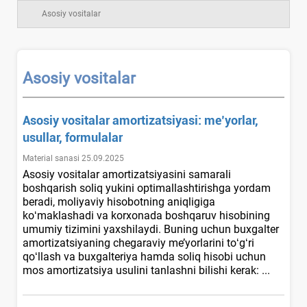
Asosiy vositalar
Asosiy vositalar
Asosiy vositalar amortizatsiyasi: me’yorlar,
usullar, formulalar
Material sanasi 25.09.2025
Asosiy vositalar amortizatsiyasini samarali
boshqarish soliq yukini optimallashtirishga yordam
beradi, moliyaviy hisobotning aniqligiga
koʻmaklashadi va korхonada boshqaruv hisobining
umumiy tizimini yaхshilaydi. Buning uchun buхgalter
amortizatsiyaning chegaraviy me’yorlarini toʻgʻri
qoʻllash va buхgalteriya hamda soliq hisobi uchun
mos amortizatsiya usulini tanlashni bilishi kerak: ...