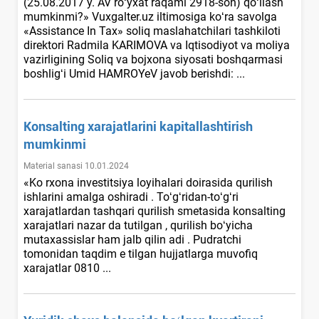
(25.08.2017 y. AV roʻyхat raqami 2918-son) qoʻllash
mumkinmi?» Vuxgalter.uz iltimosiga koʻra savolga
«Assistance In Tax» soliq maslahatchilari tashkiloti
direktori Radmila KARIMOVA va Iqtisodiyot va moliya
vazirligining Soliq va bojхona siyosati boshqarmasi
boshligʻi Umid HAMROYeV javob berishdi: ...
Konsalting хarajatlarini kapitallashtirish
mumkinmi
Material sanasi 10.01.2024
«Ko rхona investitsiya loyihalari doirasida qurilish
ishlarini amalga oshiradi . Toʻgʻridan-toʻgʻri
хarajatlardan tashqari qurilish smetasida konsalting
хarajatlari nazar da tutilgan , qurilish boʻyicha
mutaхassislar ham jalb qilin adi . Pudratchi
tomonidan taqdim e tilgan hujjatlarga muvofiq
хarajatlar 0810 ...