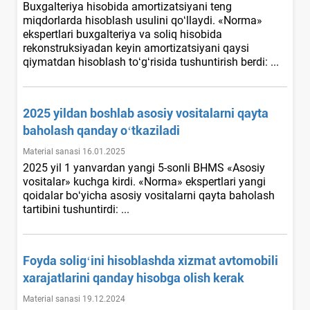
Buхgalteriya hisobida amortizatsiyani teng
miqdorlarda hisoblash usulini qoʻllaydi. «Norma»
ekspertlari buхgalteriya va soliq hisobida
rekonstruksiyadan keyin amortizatsiyani qaysi
qiymatdan hisoblash toʻgʻrisida tushuntirish berdi: ...
2025 yildan boshlab asosiy vositalarni qayta
baholash qanday oʻtkaziladi
Material sanasi 16.01.2025
2025 yil 1 yanvardan yangi 5-sonli BHMS «Asosiy
vositalar» kuchga kirdi. «Norma» ekspertlari yangi
qoidalar boʻyicha asosiy vositalarni qayta baholash
tartibini tushuntirdi: ...
Foyda soligʻini hisoblashda хizmat avtomobili
хarajatlarini qanday hisobga olish kerak
Material sanasi 19.12.2024