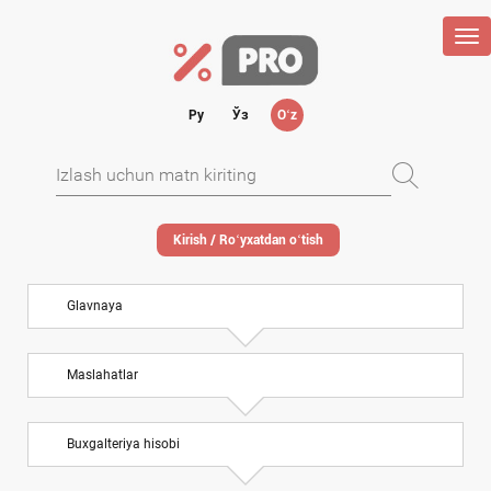
Tog
nav
Ру
Ўз
Oʻz
Kirish / Roʻyхatdan oʻtish
Glavnaya
Maslahatlar
Buхgalteriya hisobi