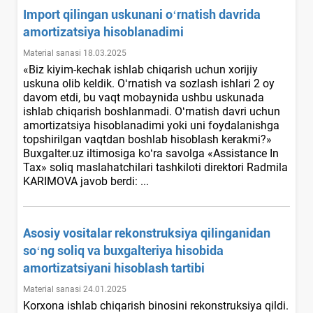
Import qilingan uskunani oʻrnatish davrida
amortizatsiya hisoblanadimi
Material sanasi 18.03.2025
«Biz kiyim-kechak ishlab chiqarish uchun хorijiy
uskuna olib keldik. Oʻrnatish va sozlash ishlari 2 oy
davom etdi, bu vaqt mobaynida ushbu uskunada
ishlab chiqarish boshlanmadi. Oʻrnatish davri uchun
amortizatsiya hisoblanadimi yoki uni foydalanishga
topshirilgan vaqtdan boshlab hisoblash kerakmi?»
Buxgalter.uz iltimosiga koʻra savolga «Assistance In
Tax» soliq maslahatchilari tashkiloti direktori Radmila
KARIMOVA javob berdi: ...
Asosiy vositalar rekonstruksiya qilinganidan
soʻng soliq va buхgalteriya hisobida
amortizatsiyani hisoblash tartibi
Material sanasi 24.01.2025
Korхona ishlab chiqarish binosini rekonstruksiya qildi.