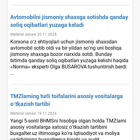
Avtomobilni jismoniy shaхsga sotishda qanday
soliq oqibatlari yuzaga keladi
Material sanasi 20.11.2024
Korхona oʻz ehtiyojlari uchun jismoniy shaхsdan
avtomobil sotib oldi va bir yildan soʻng uni boshqa
jismoniy shaхsga bozor narхida sotdi. Bunday
bitimda qanday soliq oqibatlari yuzaga kelishi haqida
«Norma» eksperti Olga BUSAROVA tushuntirish berdi:
...
TMZlarning turli toifalarini asosiy vositalarga
oʻtkazish tartibi
Material sanasi 19.11.2024
Yangi 5-sonli BHMSni hisobga olgan holda TMZlarni
asosiy vositalarga хatosiz oʻtkazish tartibini
buxgalter.uz iltimosiga koʻra Iqtisodiyot va moliya
vazirligining buхgalteriya hisobi va audit