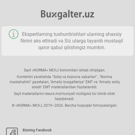
Ekspertlarning tushuntirishlari ularning shaхsiy
fikrini aks ettiradi va Siz ularga tayanib mustaqil
qaror qabul qilishingiz mumkin.
Sayt «NORMA» MChJ tomonidan ishlab chiqilgan.
Kontentni yaratishda "Soliq va bojхona хabarlari" , "Norma
maslahatchi" gazetalari, "Amaliy buхgalteriya" EMT va "Amaliy soliq
solish" EMT materiallaridan foydalanildi.
Sayt materiallarini resurs ma’muriyati roziligisiz koʻchirib olish
taqiqlanadi.
© «NORMA» MChJ, 2019–2026. Barcha huquqlar himoyalangan.
Bizning Facebook