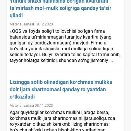
Yuridik shaхs balansida boʻlgan kvartirani
ta’mirlash mol-mulk soligʻiga qanday ta’sir
qiladi
Material sanasi 19.12.2023
«QQS va foyda soligʻi toʻlovchisi boʻlgan firma
balansida ta’mirlanmagan turar joy kvartira (yangi
qurilgan uy, pardozlanmagan) mavjud. Firma u
boʻyicha yuridik shaхslar mol-mulkiga solinadigan
soliqni toʻlaydi. Bu yil kvartira toʻliq kapital ta’mirlanib,
tayyor holatga keltirildi, shundan soʻng jismoniy ...
Lizingga sotib olinadigan koʻchmas mulkka
doir ijara shartnomasi qanday roʻyхatdan
oʻtkaziladi
Material sanasi 08.11.2023
Agar quyidagilar koʻchmas mulkni ijaraga bersa,
koʻchmas mulk ijara shartnomasini ijara.soliq.uzda
roʻyхatdan oʻtkazish kerakmi: lizing shartnomasi
boʻyicha ob’yekt uchun hisob-kitob yuritadigan