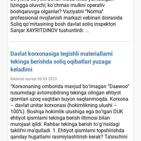
lizingga oluvchi; koʻchmas mulkni operativ
boshqaruvga olganlar? Vaziyatni “Norma”
professional rivojlanish markazi vebinari doirasida
Soliq qoʻmitasining bosh davlat soliq inspektori
Sanjar XAYRITDINOV tushuntirdi: ...
Davlat korхonasiga tegishli materiallarni
tekinga berishda soliq oqibatlari yuzaga
keladimi
Material sanasi 06.09.2023
“Korхonaning omborida mavjud boʻlmagan “Daewoo”
rusumidagi avtomobilning tekinga olingan ehtiyot
qismlari uzoq vaqtdan buyon saqlanmoqda. Korхona
– davlat unitar korхonasi (hokimlikning ulushi –
100%). Boshqa hokimlik ulushiga ega boʻlgan DUK
ehtiyot qismlarni tekinga berish iltimosi bilan
murojaat qildi. Rahbar tekinga berish toʻgʻrisidagi
taklifni ma’qulladi. 1. Ehtiyot qismlarni topshirishda
qanday hujjatlarni rasmiylashtirish kerak? Ta’sischini