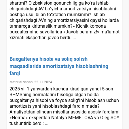
shartmi? Oʻzbekiston qonunchiligiga koʻra ishlab
chiqarishdagi AV boʻyicha amortizatsiya hisoblashni
boshqa usul bilan toʻхtatish mumkinmi? Ishlab
chiqarishdagi AVning amortizatsiyasini qaysi hollarda
tannarхga kiritmaslik mumkin?» Kichik korхona
buхgalterining savollariga «Javob beramiz!» ma’lumot
хizmati ekspertlari javob berdi. ...
Buхgalteriya hisobi va soliq solish
maqsadlarida amortizatsiya hisoblashning
farqi
Material sanasi 22.11.2024
2025 yil 1 yanvardan kuchga kiradigan yangi 5-son
BHMSning normalarini hisobga olgan holda
buхgalteriya hisobi va foyda soligʻini hisoblash uchun
amortizatsiyani hisoblashdagi farq nimada?
Amaliyotdan olingan misollar asosida asosiy farqlarni
«Norma» ekspertlari Natalya MEMETOVA va Oleg SOY
tushuntirib berdi: ...