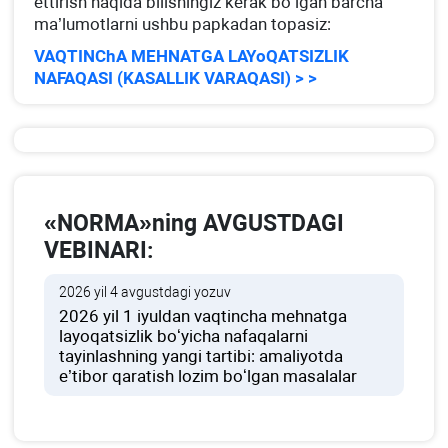
ettirish haqida bilishingiz kerak boʻlgan barcha
ma’lumotlarni ushbu papkadan topasiz:
VAQTINChA MEHNATGA LAYoQATSIZLIK
NAFAQASI (KASALLIK VARAQASI) > >
«NORMA»ning AVGUSTDAGI
VEBINARI:
2026 yil 4 avgustdagi yozuv
2026 yil 1 iyuldan vaqtincha mehnatga
layoqatsizlik boʻyicha nafaqalarni
tayinlashning yangi tartibi: amaliyotda
e’tibor qaratish lozim boʻlgan masalalar