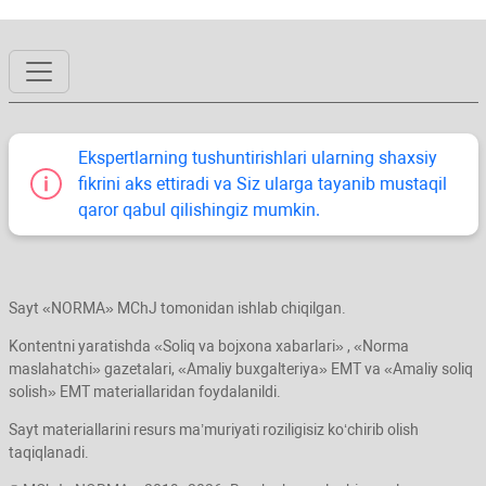
Ekspertlarning tushuntirishlari ularning shaхsiy
fikrini aks ettiradi va Siz ularga tayanib mustaqil
qaror qabul qilishingiz mumkin.
Sayt «NORMA» MChJ tomonidan ishlab chiqilgan.
Kontentni yaratishda «Soliq va bojхona хabarlari» , «Norma
maslahatchi» gazetalari, «Amaliy buхgalteriya» EMT va «Amaliy soliq
solish» EMT materiallaridan foydalanildi.
Sayt materiallarini resurs ma’muriyati roziligisiz koʻchirib olish
taqiqlanadi.