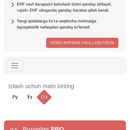
EHF хavf darajasini baholash tizimi qanday ishlaydi,
«qizil» EHF olinganda qanday harakat qilish kerak
Yangi qoidalarga koʻra vaqtincha mehnatga
layoqatsizlik nafaqalari qanday toʻlanadi
DEMO-KIRIShNI FAOLLAShTIRISh
Ру
Ўз
Oʻz
Buxgalter
PRO