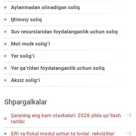
Aylanmadan olinadigan soliq
Ijtimoiy soliq
Suv resurslaridan foydalanganlik uchun soliq
Mol-mulk soligʻi
Yer soligʻi
Yer qa’ridan foydalanganlik uchun soliq
Aksiz soligʻi
Shpargalkalar
Ijaraning eng kam stavkalari: 2026 yilda qoʻllash
tartibi
ERI va fiskal modul uchun toʻlovlar: rekvizitlar