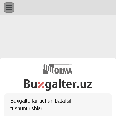
Buхgalterlar uchun batafsil
tushuntirishlar: