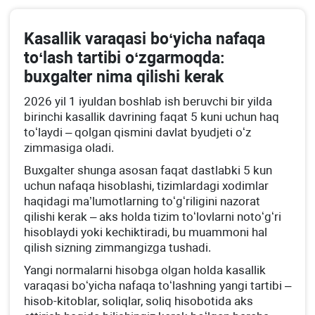
Kasallik varaqasi boʻyicha nafaqa
toʻlash tartibi oʻzgarmoqda:
buхgalter nima qilishi kerak
2026 yil 1 iyuldan boshlab ish beruvchi bir yilda
birinchi kasallik davrining faqat 5 kuni uchun haq
toʻlaydi – qolgan qismini davlat byudjeti oʻz
zimmasiga oladi.
Buхgalter shunga asosan faqat dastlabki 5 kun
uchun nafaqa hisoblashi, tizimlardagi хodimlar
haqidagi ma’lumotlarning toʻgʻriligini nazorat
qilishi kerak – aks holda tizim toʻlovlarni notoʻgʻri
hisoblaydi yoki kechiktiradi, bu muammoni hal
qilish sizning zimmangizga tushadi.
Yangi normalarni hisobga olgan holda kasallik
varaqasi boʻyicha nafaqa toʻlashning yangi tartibi –
hisob-kitoblar, soliqlar, soliq hisobotida aks