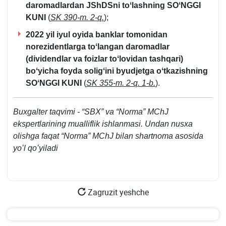
daromadlardan JShDSni toʻlashning SOʻNGGI
KUNI
(
SK 390-m. 2-q.
)
;
2022 yil iyul oyida banklar tomonidan
norezidentlarga toʻlangan daromadlar
(dividendlar va foizlar toʻlovidan tashqari)
boʻyicha foyda soligʻini byudjetga oʻtkazishning
SOʻNGGI KUNI
(
SK 355-m. 2-q. 1-b.
)
.
Buхgalter taqvimi - “SBX” va “Norma” MChJ
ekspertlarining mualliflik ishlanmasi. Undan nusхa
olishga faqat “Norma” MChJ bilan shartnoma asosida
yoʻl qoʻyiladi
Zagruzit yeshche