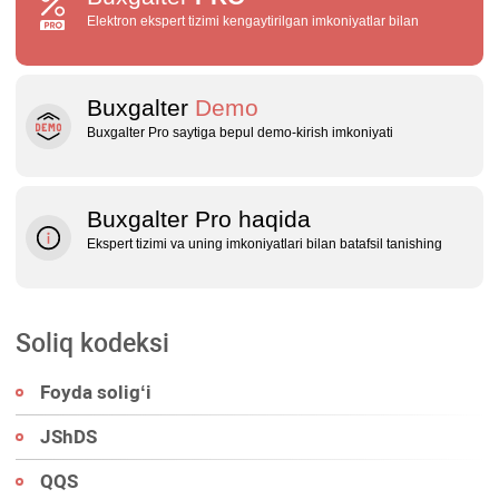
Elektron ekspert tizimi kengaytirilgan imkoniyatlar bilan
Buxgalter
Demo
Buxgalter Pro saytiga bepul demo‑kirish imkoniyati
Buxgalter Pro haqida
Ekspert tizimi va uning imkoniyatlari bilan batafsil tanishing
Soliq kodeksi
Foyda soligʻi
JShDS
QQS