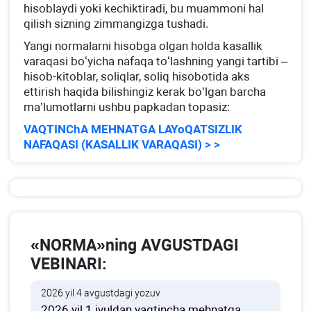
hisoblaydi yoki kechiktiradi, bu muammoni hal
qilish sizning zimmangizga tushadi.
Yangi normalarni hisobga olgan holda kasallik
varaqasi boʻyicha nafaqa toʻlashning yangi tartibi –
hisob-kitoblar, soliqlar, soliq hisobotida aks
ettirish haqida bilishingiz kerak boʻlgan barcha
ma’lumotlarni ushbu papkadan topasiz:
VAQTINChA MEHNATGA LAYoQATSIZLIK
NAFAQASI (KASALLIK VARAQASI) > >
«NORMA»ning AVGUSTDAGI
VEBINARI:
2026 yil 4 avgustdagi yozuv
2026 yil 1 iyuldan vaqtincha mehnatga