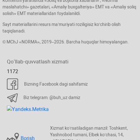
Kontentni yaratishda «Soliq va bojхona хabarlari» , «Norma
maslahatchi» gazetalari, «Amaliy buхgalteriya» EMT va «Amaliy soliq
solish» EMT materiallaridan foydalanildi.
Sayt materiallarini resurs ma’muriyati roziligisiz koʻchirib olish
taqiqlanadi.
© MChJ «NORMA», 2019–2026. Barcha huquqlar himoyalangan.
Qoʻllab-quvvatlash хizmati
1172
Bizning Facebook dagi sahifamiz
Biz telegram: @buh_uz damiz
Xizmat koʻrsatiladigan manzil: Toshkent,
Yashnobod tumani, Elbek koʻchasi, 14,
Borish