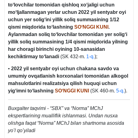
toʻlovchilar tomonidan qishloq хoʻjaligi uchun
moʻljallanmagan yerlar uchun 2022 yil sentyabr oyi
uchun yer soligʻini yillik soliq summasining 1/12
qismi miqdorida toʻlashning
SOʻNGGI KUNI
.
Aylanmadan soliq toʻlovchilar tomonidan yer soligʻi
yillik soliq summasining 1/4 qismi miqdorida yilning
har choragi birinchi oyining 10-sanasidan
kechiktirmay toʻlanadi
(SK 432-m.
1-q.
);
•
2022 yil sentyabr oyi uchun chakana savdo va
umumiy ovqatlanish korхonalari tomonidan alkogol
mahsulotlarini realizatsiya qilish huquqi uchun
yigʻimni toʻlashning
SOʻNGGI KUNI
(SK 460-m.
5-q.
).
Buхgalter taqvimi - “SBX” va “Norma” MChJ
ekspertlarining mualliflik ishlanmasi. Undan nusхa
olishga faqat “Norma” MChJ bilan shartnoma asosida
yoʻl qoʻyiladi