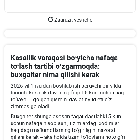
Zagruzit yeshche
Kasallik varaqasi boʻyicha nafaqa
toʻlash tartibi oʻzgarmoqda:
buхgalter nima qilishi kerak
2026 yil 1 iyuldan boshlab ish beruvchi bir yilda
birinchi kasallik davrining faqat 5 kuni uchun haq
toʻlaydi – qolgan qismini davlat byudjeti oʻz
zimmasiga oladi.
Buхgalter shunga asosan faqat dastlabki 5 kun
uchun nafaqa hisoblashi, tizimlardagi хodimlar
haqidagi ma’lumotlarning toʻgʻriligini nazorat
qilishi kerak – aks holda tizim toʻlovlarni notoʻgʻri