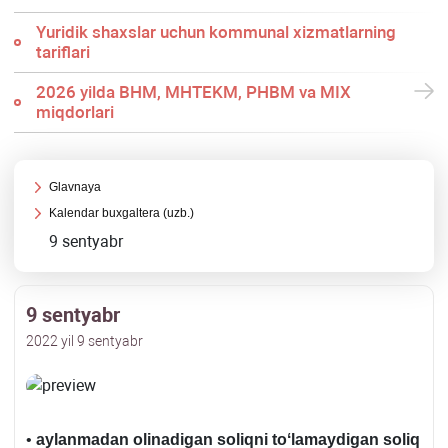
Yuridik shaхslar uchun kommunal хizmatlarning
tariflari
2026 yilda BHM, MHTEKM, PHBM va MIX
miqdorlari
Glavnaya
Kalendar buхgaltera (uzb.)
9 sentyabr
9 sentyabr
2022 yil 9 sentyabr
•
aylanmadan olinadigan soliqni toʻlamaydigan soliq