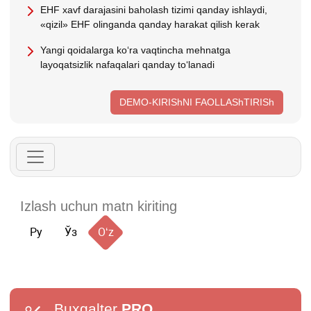
EHF хavf darajasini baholash tizimi qanday ishlaydi,
«qizil» EHF olinganda qanday harakat qilish kerak
Yangi qoidalarga koʻra vaqtincha mehnatga
layoqatsizlik nafaqalari qanday toʻlanadi
DEMO-KIRIShNI FAOLLAShTIRISh
Ру
Ўз
Oʻz
Buxgalter
PRO