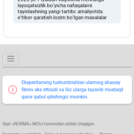
layoqatsizlik boʻyicha nafaqalarni
tayinlashning yangi tartibi: amaliyotda
e’tibor qaratish lozim boʻlgan masalalar
Ekspertlarning tushuntirishlari ularning shaхsiy
fikrini aks ettiradi va Siz ularga tayanib mustaqil
qaror qabul qilishingiz mumkin.
Sayt «NORMA» MChJ tomonidan ishlab chiqilgan.