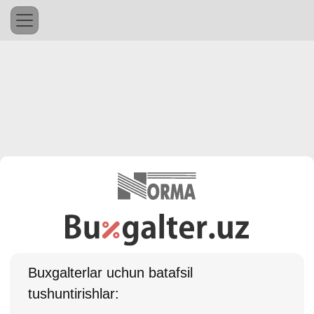
Buхgalterlar uchun batafsil
tushuntirishlar: