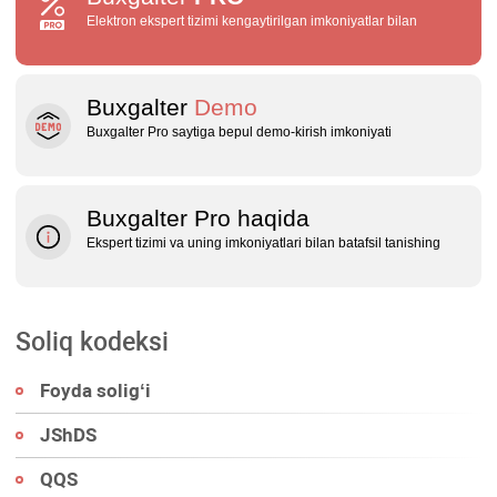
Elektron ekspert tizimi kengaytirilgan imkoniyatlar bilan
Buxgalter
Demo
Buxgalter Pro saytiga bepul demo‑kirish imkoniyati
Buxgalter Pro haqida
Ekspert tizimi va uning imkoniyatlari bilan batafsil tanishing
Soliq kodeksi
Foyda soligʻi
JShDS
QQS