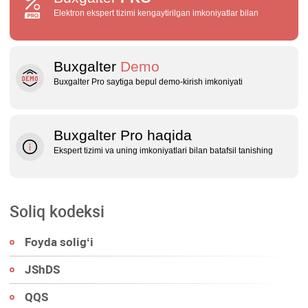
Elektron ekspert tizimi kengaytirilgan imkoniyatlar bilan
Buxgalter
Demo
Buxgalter Pro saytiga bepul demo‑kirish imkoniyati
Buxgalter Pro haqida
Ekspert tizimi va uning imkoniyatlari bilan batafsil tanishing
Soliq kodeksi
Foyda soligʻi
JShDS
QQS