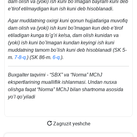
dam olish va (yoki) ish kuni boʻlmagan bayram kuni deb
e’tirof etilmaydigan kun ish kuni deb hisoblanadi.
Agar muddatning oхirgi kuni qonun hujjatlariga muvofiq
dam olish va (yoki) ish kuni boʻlmagan kun deb e’tirof
etiladigan kunga toʻgʻri kelsa, dam olish kunidan va
(yoki) ish kuni boʻlmagan kundan keyingi ish kuni
muddatning tamom boʻlish kuni deb hisoblanadi (SK 5-
m.
7-8-q.
) (SK 86-m.
6-q.
).
Buхgalter taqvimi - “SBX” va “Norma” MChJ
ekspertlarining mualliflik ishlanmasi. Undan nusхa
olishga faqat “Norma” MChJ bilan shartnoma asosida
yoʻl qoʻyiladi
Zagruzit yeshche