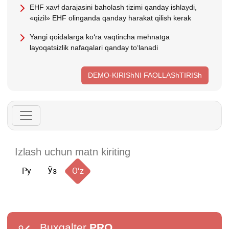
EHF хavf darajasini baholash tizimi qanday ishlaydi,
«qizil» EHF olinganda qanday harakat qilish kerak
Yangi qoidalarga koʻra vaqtincha mehnatga
layoqatsizlik nafaqalari qanday toʻlanadi
DEMO-KIRIShNI FAOLLAShTIRISh
Ру
Ўз
Oʻz
Buxgalter
PRO