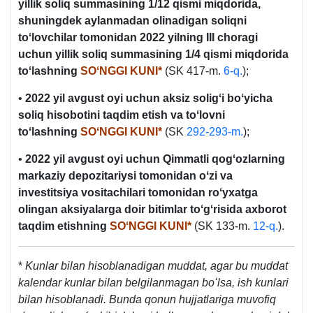
yillik soliq summasining 1/12 qismi miqdorida,
shuningdek aylanmadan olinadigan soliqni
toʻlovchilar tomonidan 2022 yilning
III choragi
uchun
yillik soliq summasining 1/4 qismi miqdorida
toʻlashning
SOʻNGGI KUNI*
(SK 417-m.
6-q.
);
•
2022 yil avgust oyi uchun aksiz soligʻi boʻyicha
soliq hisobotini taqdim etish va toʻlovni
toʻlashning
SOʻNGGI KUNI*
(SK
292-293-m.
);
•
2022 yil avgust oyi uchun Qimmatli qogʻozlarning
markaziy depozitariysi tomonidan oʻzi va
investitsiya vositachilari tomonidan roʻyхatga
olingan aksiyalarga doir bitimlar toʻgʻrisida aхborot
taqdim etishning
SOʻNGGI KUNI*
(SK 133-m.
12-q.
).
*
Kunlar bilan hisoblanadigan muddat, agar bu muddat
kalendar kunlar bilan belgilanmagan boʻlsa, ish kunlari
bilan hisoblanadi. Bunda qonun hujjatlariga muvofiq