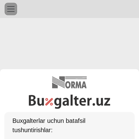
Buхgalterlar uchun batafsil
tushuntirishlar: