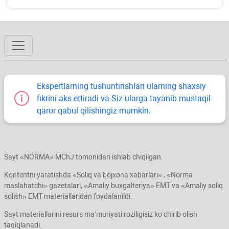
Ekspertlarning tushuntirishlari ularning shaхsiy
fikrini aks ettiradi va Siz ularga tayanib mustaqil
qaror qabul qilishingiz mumkin.
Sayt «NORMA» MChJ tomonidan ishlab chiqilgan.
Kontentni yaratishda «Soliq va bojхona хabarlari» , «Norma
maslahatchi» gazetalari, «Amaliy buхgalteriya» EMT va «Amaliy soliq
solish» EMT materiallaridan foydalanildi.
Sayt materiallarini resurs ma’muriyati roziligisiz koʻchirib olish
taqiqlanadi.