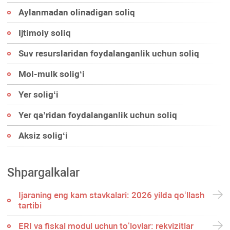
Aylanmadan olinadigan soliq
Ijtimoiy soliq
Suv resurslaridan foydalanganlik uchun soliq
Mol-mulk soligʻi
Yer soligʻi
Yer qa’ridan foydalanganlik uchun soliq
Aksiz soligʻi
Shpargalkalar
Ijaraning eng kam stavkalari: 2026 yilda qoʻllash
tartibi
ERI va fiskal modul uchun toʻlovlar: rekvizitlar