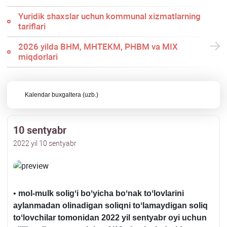
Yuridik shaхslar uchun kommunal хizmatlarning
tariflari
2026 yilda BHM, MHTEKM, PHBM va MIX
miqdorlari
Kalendar buхgaltera (uzb.)
10 sentyabr
2022 yil 10 sentyabr
•
mol-mulk soligʻi boʻyicha boʻnak toʻlovlarini
aylanmadan olinadigan soliqni toʻlamaydigan soliq
toʻlovchilar tomonidan 2022 yil sentyabr oyi uchun