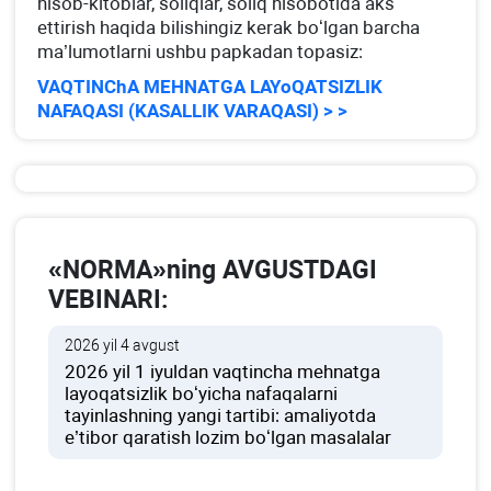
hisob-kitoblar, soliqlar, soliq hisobotida aks
ettirish haqida bilishingiz kerak boʻlgan barcha
ma’lumotlarni ushbu papkadan topasiz:
VAQTINChA MEHNATGA LAYoQATSIZLIK
NAFAQASI (KASALLIK VARAQASI) > >
«NORMA»ning AVGUSTDAGI
VEBINARI:
2026 yil 4 avgust
2026 yil 1 iyuldan vaqtincha mehnatga
layoqatsizlik boʻyicha nafaqalarni
tayinlashning yangi tartibi: amaliyotda
e’tibor qaratish lozim boʻlgan masalalar