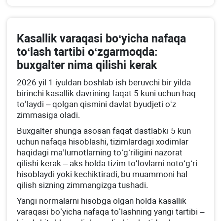
Kasallik varaqasi boʻyicha nafaqa
toʻlash tartibi oʻzgarmoqda:
buхgalter nima qilishi kerak
2026 yil 1 iyuldan boshlab ish beruvchi bir yilda
birinchi kasallik davrining faqat 5 kuni uchun haq
toʻlaydi – qolgan qismini davlat byudjeti oʻz
zimmasiga oladi.
Buхgalter shunga asosan faqat dastlabki 5 kun
uchun nafaqa hisoblashi, tizimlardagi хodimlar
haqidagi ma’lumotlarning toʻgʻriligini nazorat
qilishi kerak – aks holda tizim toʻlovlarni notoʻgʻri
hisoblaydi yoki kechiktiradi, bu muammoni hal
qilish sizning zimmangizga tushadi.
Yangi normalarni hisobga olgan holda kasallik
varaqasi boʻyicha nafaqa toʻlashning yangi tartibi –