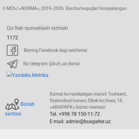
© MChJ «NORMA», 2019–2026. Barcha huquqlar himoyalangan.
Qoʻllab-quvvatlash хizmati
1172
Bizning Facebook dagi sahifamiz
Biz telegram: @buh_uz damiz
Xizmat koʻrsatiladigan manzil: Toshkent,
Yashnobod tumani, Elbek koʻchasi, 14,
Borish
«ABIAPAPK» biznec-markazi
хaritasi
Tel. +998 78 150-11-72
E-mail: admin@buxgalter.uz