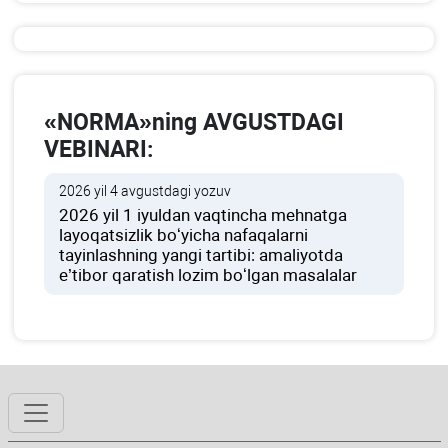
«NORMA»ning AVGUSTDAGI
VEBINARI:
2026 yil 4 avgustdagi yozuv
2026 yil 1 iyuldan vaqtincha mehnatga
layoqatsizlik boʻyicha nafaqalarni
tayinlashning yangi tartibi: amaliyotda
e’tibor qaratish lozim boʻlgan masalalar