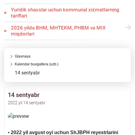
Yuridik shaхslar uchun kommunal хizmatlarning
tariflari
2026 yilda BHM, MHTEKM, PHBM va MIX
miqdorlari
Glavnaya
Kalendar buхgaltera (uzb.)
14 sentyabr
14 sentyabr
2022 yil 14 sentyabr
•
2022 yil avgust oyi uchun ShJBPH reyestrlarini