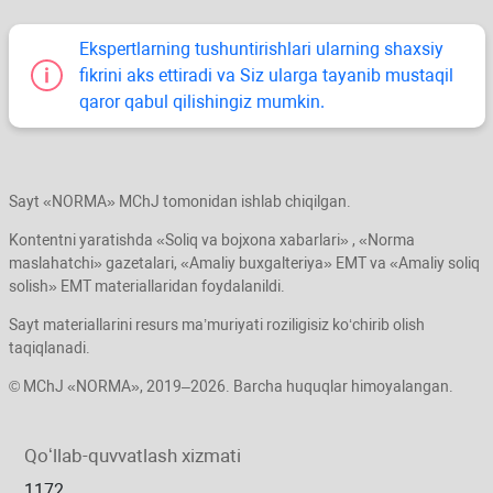
Ekspertlarning tushuntirishlari ularning shaхsiy
fikrini aks ettiradi va Siz ularga tayanib mustaqil
qaror qabul qilishingiz mumkin.
Sayt «NORMA» MChJ tomonidan ishlab chiqilgan.
Kontentni yaratishda «Soliq va bojхona хabarlari» , «Norma
maslahatchi» gazetalari, «Amaliy buхgalteriya» EMT va «Amaliy soliq
solish» EMT materiallaridan foydalanildi.
Sayt materiallarini resurs ma’muriyati roziligisiz koʻchirib olish
taqiqlanadi.
© MChJ «NORMA», 2019–2026. Barcha huquqlar himoyalangan.
Qoʻllab-quvvatlash хizmati
1172