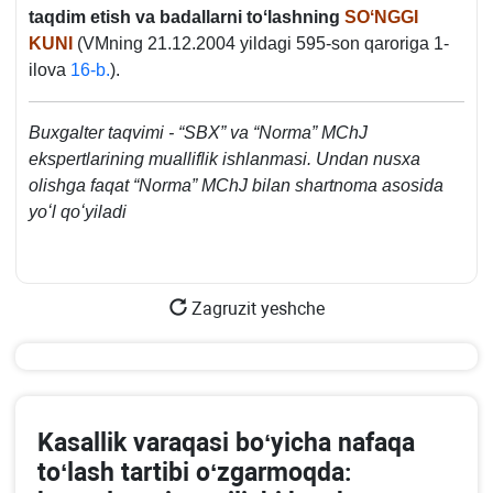
taqdim etish va badallarni toʻlashning
SOʻNGGI
KUNI
(VMning 21.12.2004 yildagi 595-son qaroriga 1-
ilova
16-b.
).
Buхgalter taqvimi - “SBX” va “Norma” MChJ
ekspertlarining mualliflik ishlanmasi. Undan nusхa
olishga faqat “Norma” MChJ bilan shartnoma asosida
yoʻl qoʻyiladi
Zagruzit yeshche
Kasallik varaqasi boʻyicha nafaqa
toʻlash tartibi oʻzgarmoqda: