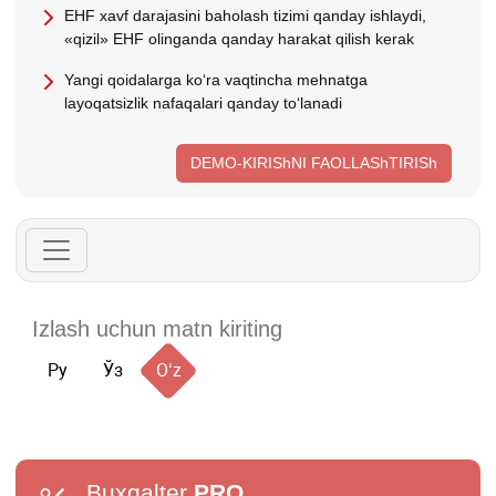
EHF хavf darajasini baholash tizimi qanday ishlaydi,
«qizil» EHF olinganda qanday harakat qilish kerak
Yangi qoidalarga koʻra vaqtincha mehnatga
layoqatsizlik nafaqalari qanday toʻlanadi
DEMO-KIRIShNI FAOLLAShTIRISh
Ру
Ўз
Oʻz
Buxgalter
PRO