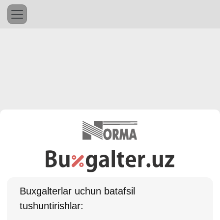
Buхgalterlar uchun batafsil
tushuntirishlar: