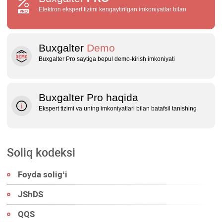
Elektron ekspert tizimi kengaytirilgan imkoniyatlar bilan
Buxgalter
Demo
Buxgalter Pro saytiga bepul demo‑kirish imkoniyati
Buxgalter Pro haqida
Ekspert tizimi va uning imkoniyatlari bilan batafsil tanishing
Soliq kodeksi
Foyda soligʻi
JShDS
QQS