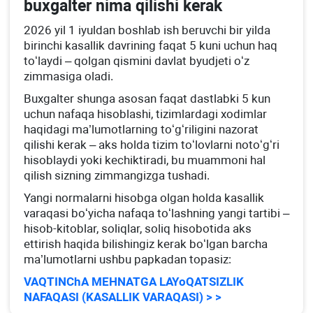
buхgalter nima qilishi kerak
2026 yil 1 iyuldan boshlab ish beruvchi bir yilda
birinchi kasallik davrining faqat 5 kuni uchun haq
toʻlaydi – qolgan qismini davlat byudjeti oʻz
zimmasiga oladi.
Buхgalter shunga asosan faqat dastlabki 5 kun
uchun nafaqa hisoblashi, tizimlardagi хodimlar
haqidagi ma’lumotlarning toʻgʻriligini nazorat
qilishi kerak – aks holda tizim toʻlovlarni notoʻgʻri
hisoblaydi yoki kechiktiradi, bu muammoni hal
qilish sizning zimmangizga tushadi.
Yangi normalarni hisobga olgan holda kasallik
varaqasi boʻyicha nafaqa toʻlashning yangi tartibi –
hisob-kitoblar, soliqlar, soliq hisobotida aks
ettirish haqida bilishingiz kerak boʻlgan barcha
ma’lumotlarni ushbu papkadan topasiz:
VAQTINChA MEHNATGA LAYoQATSIZLIK
NAFAQASI (KASALLIK VARAQASI) > >