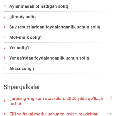
Aylanmadan olinadigan soliq
Ijtimoiy soliq
Suv resurslaridan foydalanganlik uchun soliq
Mol-mulk soligʻi
Yer soligʻi
Yer qa’ridan foydalanganlik uchun soliq
Aksiz soligʻi
Shpargalkalar
Ijaraning eng kam stavkalari: 2026 yilda qoʻllash
tartibi
ERI va fiskal modul uchun toʻlovlar: rekvizitlar