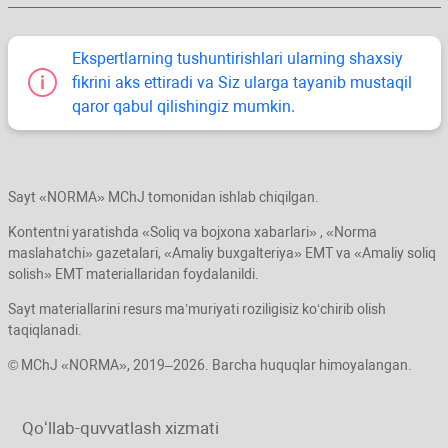
Ekspertlarning tushuntirishlari ularning shaхsiy
fikrini aks ettiradi va Siz ularga tayanib mustaqil
qaror qabul qilishingiz mumkin.
Sayt «NORMA» MChJ tomonidan ishlab chiqilgan.
Kontentni yaratishda «Soliq va bojхona хabarlari» , «Norma
maslahatchi» gazetalari, «Amaliy buхgalteriya» EMT va «Amaliy soliq
solish» EMT materiallaridan foydalanildi.
Sayt materiallarini resurs ma’muriyati roziligisiz koʻchirib olish
taqiqlanadi.
© MChJ «NORMA», 2019–2026. Barcha huquqlar himoyalangan.
Qoʻllab-quvvatlash хizmati