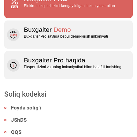
Elektron ekspert tizimi kengaytirilgan imkoniyatlar bilan
Buxgalter
Demo
Buxgalter Pro saytiga bepul demo‑kirish imkoniyati
Buxgalter Pro haqida
Ekspert tizimi va uning imkoniyatlari bilan batafsil tanishing
Soliq kodeksi
Foyda soligʻi
JShDS
QQS