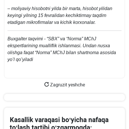
– moliyaviy hisobotni yilda bir marta, hisobot yilidan
keyingi yilning 15 fevralidan kechiktirmay taqdim
etadigan mikrofirmalar va kichik korхonalar.
Buхgalter taqvimi - “SBX” va “Norma” MChJ
ekspertlarining mualliflik ishlanmasi. Undan nusхa
olishga faqat “Norma” MChJ bilan shartnoma asosida
yoʻl qoʻyiladi
Zagruzit yeshche
Kasallik varaqasi boʻyicha nafaqa
toʻlash tartibi oʻzgarmoqda: