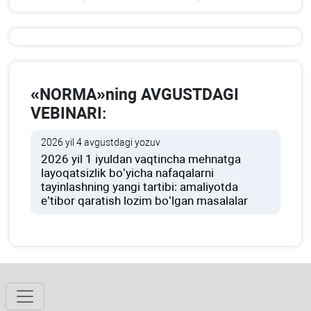
«NORMA»ning AVGUSTDAGI
VEBINARI:
2026 yil 4 avgustdagi yozuv
2026 yil 1 iyuldan vaqtincha mehnatga
layoqatsizlik boʻyicha nafaqalarni
tayinlashning yangi tartibi: amaliyotda
e’tibor qaratish lozim boʻlgan masalalar