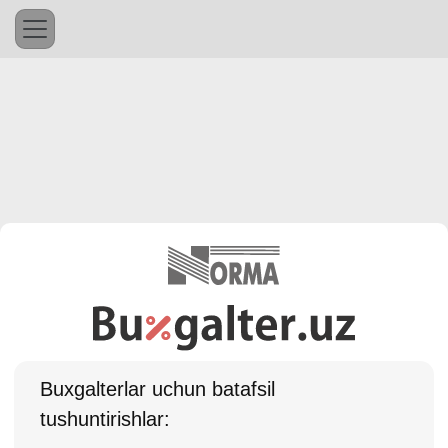
Buхgalterlar uchun batafsil
tushuntirishlar: