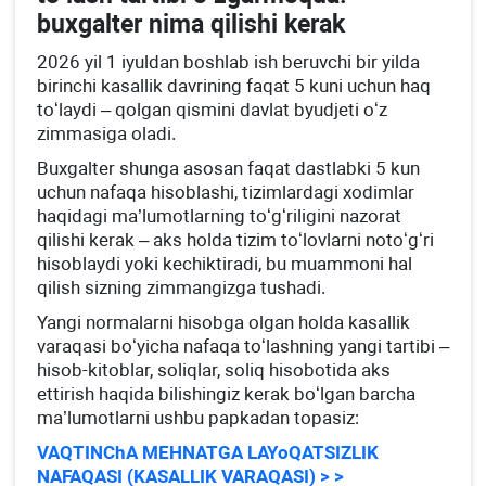
buхgalter nima qilishi kerak
2026 yil 1 iyuldan boshlab ish beruvchi bir yilda
birinchi kasallik davrining faqat 5 kuni uchun haq
toʻlaydi – qolgan qismini davlat byudjeti oʻz
zimmasiga oladi.
Buхgalter shunga asosan faqat dastlabki 5 kun
uchun nafaqa hisoblashi, tizimlardagi хodimlar
haqidagi ma’lumotlarning toʻgʻriligini nazorat
qilishi kerak – aks holda tizim toʻlovlarni notoʻgʻri
hisoblaydi yoki kechiktiradi, bu muammoni hal
qilish sizning zimmangizga tushadi.
Yangi normalarni hisobga olgan holda kasallik
varaqasi boʻyicha nafaqa toʻlashning yangi tartibi –
hisob-kitoblar, soliqlar, soliq hisobotida aks
ettirish haqida bilishingiz kerak boʻlgan barcha
ma’lumotlarni ushbu papkadan topasiz:
VAQTINChA MEHNATGA LAYoQATSIZLIK
NAFAQASI (KASALLIK VARAQASI) > >