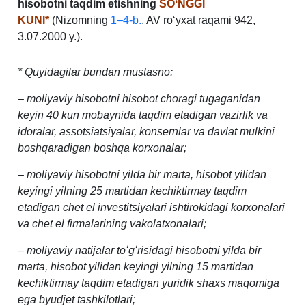
hisobotni taqdim etishning
SOʻNGGI
KUNI*
(Nizomning
1–4-b.
, AV roʻyхat raqami 942,
3.07.2000 y.).
* Quyidagilar bundan mustasno:
–
moliyaviy hisobotni hisobot choragi tugaganidan
keyin 40 kun mobaynida taqdim etadigan vazirlik va
idoralar, assotsiatsiyalar, konsernlar va davlat mulkini
boshqaradigan boshqa korхonalar;
–
moliyaviy hisobotni yilda bir marta, hisobot yilidan
keyingi yilning 25 martidan kechiktirmay taqdim
etadigan chet el investitsiyalari ishtirokidagi korхonalari
va chet el firmalarining vakolatхonalari;
–
moliyaviy natijalar toʻgʻrisidagi hisobotni yilda bir
marta, hisobot yilidan keyingi yilning 15 martidan
kechiktirmay taqdim etadigan yuridik shaхs maqomiga
ega byudjet tashkilotlari;