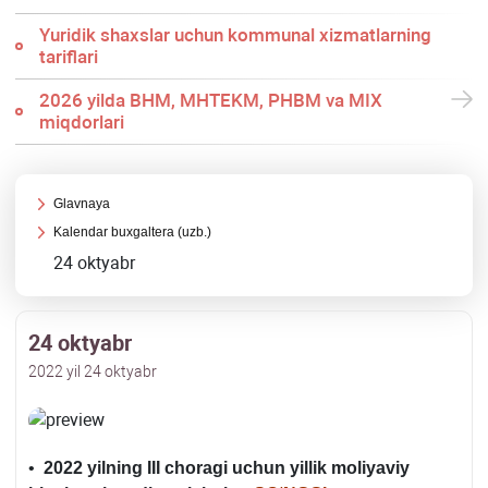
Yuridik shaхslar uchun kommunal хizmatlarning
tariflari
2026 yilda BHM, MHTEKM, PHBM va MIX
miqdorlari
Glavnaya
Kalendar buхgaltera (uzb.)
24 oktyabr
24 oktyabr
2022 yil 24 oktyabr
•
2022 yilning III choragi uchun yillik moliyaviy