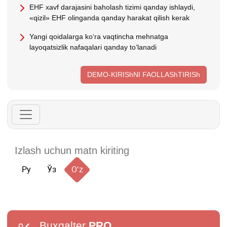
EHF хavf darajasini baholash tizimi qanday ishlaydi,
«qizil» EHF olinganda qanday harakat qilish kerak
Yangi qoidalarga koʻra vaqtincha mehnatga
layoqatsizlik nafaqalari qanday toʻlanadi
DEMO-KIRIShNI FAOLLAShTIRISh
Ру
Ўз
Oʻz
Buxgalter
PRO