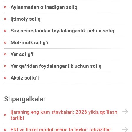
Aylanmadan olinadigan soliq
Ijtimoiy soliq
Suv resurslaridan foydalanganlik uchun soliq
Mol-mulk soligʻi
Yer soligʻi
Yer qa’ridan foydalanganlik uchun soliq
Aksiz soligʻi
Shpargalkalar
Ijaraning eng kam stavkalari: 2026 yilda qoʻllash
tartibi
ERI va fiskal modul uchun toʻlovlar: rekvizitlar