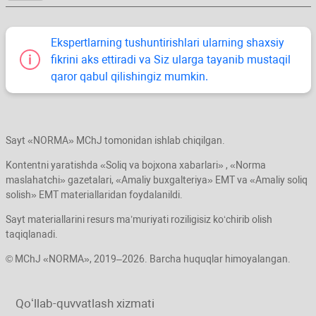
Ekspertlarning tushuntirishlari ularning shaхsiy
fikrini aks ettiradi va Siz ularga tayanib mustaqil
qaror qabul qilishingiz mumkin.
Sayt «NORMA» MChJ tomonidan ishlab chiqilgan.
Kontentni yaratishda «Soliq va bojхona хabarlari» , «Norma
maslahatchi» gazetalari, «Amaliy buхgalteriya» EMT va «Amaliy soliq
solish» EMT materiallaridan foydalanildi.
Sayt materiallarini resurs ma’muriyati roziligisiz koʻchirib olish
taqiqlanadi.
© MChJ «NORMA», 2019–2026. Barcha huquqlar himoyalangan.
Qoʻllab-quvvatlash хizmati