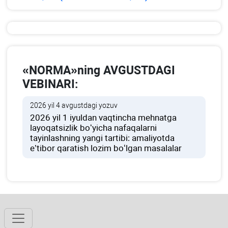
«NORMA»ning AVGUSTDAGI
VEBINARI:
2026 yil 4 avgustdagi yozuv
2026 yil 1 iyuldan vaqtincha mehnatga
layoqatsizlik boʻyicha nafaqalarni
tayinlashning yangi tartibi: amaliyotda
e’tibor qaratish lozim boʻlgan masalalar