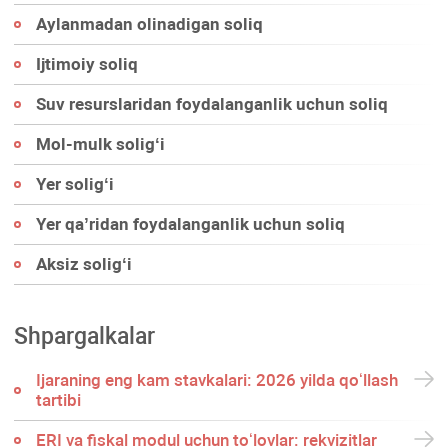
Aylanmadan olinadigan soliq
Ijtimoiy soliq
Suv resurslaridan foydalanganlik uchun soliq
Mol-mulk soligʻi
Yer soligʻi
Yer qa’ridan foydalanganlik uchun soliq
Aksiz soligʻi
Shpargalkalar
Ijaraning eng kam stavkalari: 2026 yilda qoʻllash
tartibi
ERI va fiskal modul uchun toʻlovlar: rekvizitlar