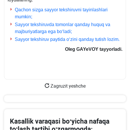
Qachon sizga sayyor tekshiruvni tayinlashlari
mumkin;
Sayyor tekshiruvda tomonlar qanday huquq va
majburiyatlarga ega boʻladi;
Sayyor tekshiruv paytida oʻzini qanday tutish lozim.
Oleg GAYeVOY tayyorladi.
Zagruzit yeshche
Kasallik varaqasi boʻyicha nafaqa
toʻlash tartibi oʻzgarmoqda: