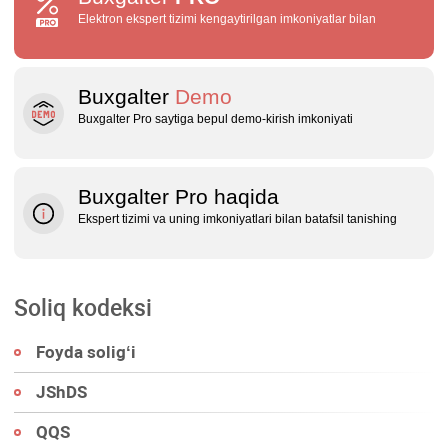
Elektron ekspert tizimi kengaytirilgan imkoniyatlar bilan
Buxgalter
Demo
Buxgalter Pro saytiga bepul demo‑kirish imkoniyati
Buxgalter Pro haqida
Ekspert tizimi va uning imkoniyatlari bilan batafsil tanishing
Soliq kodeksi
Foyda soligʻi
JShDS
QQS