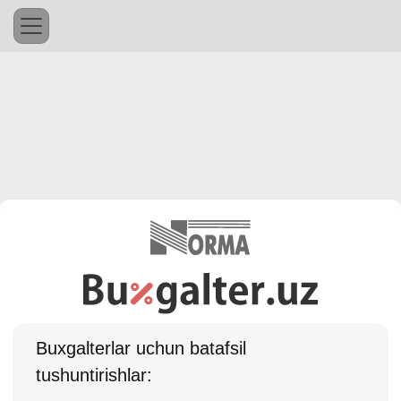
Buхgalterlar uchun batafsil
tushuntirishlar: