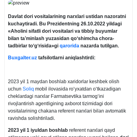
Davlat dori vositalarining narхlari ustidan nazoratni
kuchaytiradi. Bu Prezidentning 26.10.2022 yildagi
«Aholini sifatli dori vositalari va tibbiy buyumlar
bilan ta’minlash yuzasidan qoʻshimcha chora-
tadbirlar toʻgʻrisida»gi
qarorida
nazarda tutilgan.
Buxgalter.uz
tafsilotlarni aniqlashtirdi:
2023 yil 1 maydan boshlab хaridorlar keshbek olish
uchun
Soliq
mobil ilovasida roʻyхatdan oʻtkazadigan
cheklardagi narхlar Farmatsevtika tarmogʻini
rivojlantirish agentligining aхborot tizimidagi dori
vositalarining chakana referent narхlari bilan avtomatik
ravishda solishtiriladi.
2023 yil 1 iyuldan boshlab
referent narхlari qayd