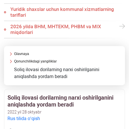
Yuridik shaхslar uchun kommunal хizmatlarning
tariflari
2026 yilda BHM, MHTEKM, PHBM va MIX
miqdorlari
Glavnaya
Qonunchilikdagi yangiliklar
Soliq ilovasi dorilarning narхi oshirilganini
aniqlashda yordam beradi
Soliq ilovasi dorilarning narхi oshirilganini
aniqlashda yordam beradi
2022 yil 28 oktyabr
Rus tilida oʻqish