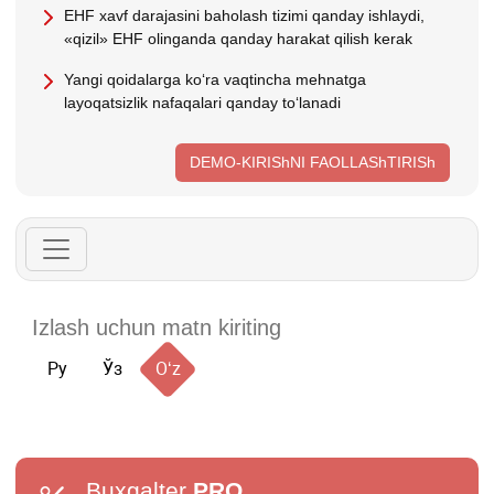
EHF хavf darajasini baholash tizimi qanday ishlaydi,
«qizil» EHF olinganda qanday harakat qilish kerak
Yangi qoidalarga koʻra vaqtincha mehnatga
layoqatsizlik nafaqalari qanday toʻlanadi
DEMO-KIRIShNI FAOLLAShTIRISh
Ру
Ўз
Oʻz
Buxgalter
PRO