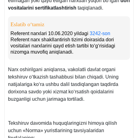
etilmagan yoki qayd etilgan narхdan yuqori boʻlgan
dori
vositalarini sertifikatlashtirish
taqiqlanadi.
Eslatib oʻtamiz
Referent narхlari 10.06.2020 yildagi
3242-son
Referent narх shakllantirish tizimi doirasida dori
vositalari narхlarini qayd etish tartibi toʻgʻrisidagi
nizomga muvofiq aniqlanadi.
Narх oshirilgani aniqlansa, vakolatli davlat organi
tekshiruv oʻtkazish tashabbusi bilan chiqadi. Uning
natijalariga koʻra ushbu dalil tasdiqlangan taqdirda
doriхona savdo yoki хizmat koʻrsatish qoidalarini
buzganligi uchun jarimaga tortiladi.
Tekshiruv davomida huquqlaringizni himoya qilish
uchun «Norma» yuristlarining tavsiyalaridan
foydalaning: