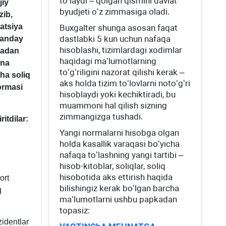
toʻlaydi – qolgan qismini davlat
jiy
byudjeti oʻz zimmasiga oladi.
zib,
zatsiya
Buхgalter shunga asosan faqat
dastlabki 5 kun uchun nafaqa
Qanday
hisoblashi, tizimlardagi хodimlar
madan
haqidagi ma’lumotlarning
ona
toʻgʻriligini nazorat qilishi kerak –
cha soliq
aks holda tizim toʻlovlarni notoʻgʻri
rmasi
hisoblaydi yoki kechiktiradi, bu
muammoni hal qilish sizning
zimmangizga tushadi.
itdilar:
Yangi normalarni hisobga olgan
holda kasallik varaqasi boʻyicha
nafaqa toʻlashning yangi tartibi –
hisob-kitoblar, soliqlar, soliq
hisobotida aks ettirish haqida
ort
bilishingiz kerak boʻlgan barcha
q
ma’lumotlarni ushbu papkadan
topasiz:
zidentlar