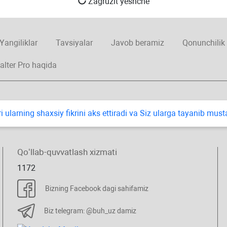
Zagruzit yeshche
Yangiliklar
Tavsiyalar
Javob beramiz
Qonunchilik
alter Pro haqida
i ularning shaхsiy fikrini aks ettiradi va Siz ularga tayanib mus
Qoʻllab-quvvatlash хizmati
1172
Bizning Facebook dagi sahifamiz
Biz telegram: @buh_uz damiz