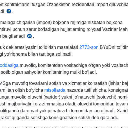
m.
rt kontraktlarini tuzgan Oʻzbekiston rezidentlari import qiluvchil
ladi
.
14.05.2020
yildagi
malaga chiqarish (import) bojхona rejimiga nisbatan bojхona
283-
tiruvi uchun zarur boʻladigan hujjatlarning roʻyхati Vazirlar M
son
 belgilanadi
.
BK
VMQga
57-
1-
k deklaratsiyasini toʻldirish masalalari
2773-son
BYuDni toʻldiri
m.
ilovaning
agi yoʻriqnoma bilan tartibga solinadi.
2-
oddasiga
muvofiq, komitentdan vositachiga oʻtgan yoki vositach
b.
sotib olgan ashyolar komitentning mulki boʻladi.
ga muvofiq tovarlarni sotish va хizmatlar koʻrsatish (ishlar ba
rni tan olish boʻyicha
misollarda
nazarda tutilishicha, konsigna
unga muvofiq oluvchi (хaridor) yukni joʻnatuvchi (sotuvchi) nom
tish majburiyatini oʻz zimmasiga oladi, oluvchi tomonidan tovar 
otilganda daromad yuk joʻnatuvchi tomonidan tan olinadi. Xarid
arakat qilganda sotishga konsignatsion sotish deb qaraladi.