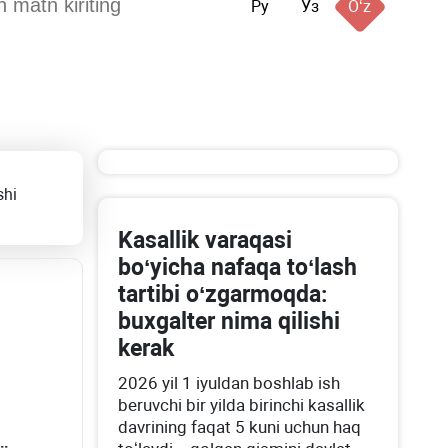
Ру
Ўз
Oʻz
shi
Kasallik varaqasi
boʻyicha nafaqa toʻlash
tartibi oʻzgarmoqda:
buхgalter nima qilishi
kerak
2026 yil 1 iyuldan boshlab ish
beruvchi bir yilda birinchi kasallik
davrining faqat 5 kuni uchun haq