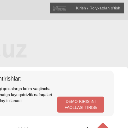
Kirish / Roʻyхatdan oʻtish
tirishlar:
i qoidalarga koʻra vaqtincha
atga layoqatsizlik nafaqalari
ay toʻlanadi
DEMO-KIRIShNI
FAOLLAShTIRISh