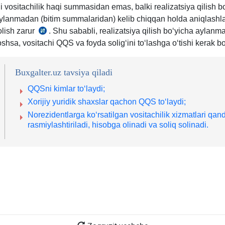
 vositachilik haqi summasidan emas, balki realizatsiya qilish b
lanmadan (bitim summalaridan) kelib chiqqan holda aniqlashla
olish zarur
. Shu sababli, realizatsiya qilish boʻyicha aylanm
SK
hsa, vositachi QQS va foyda soligʻini toʻlashga oʻtishi kerak bo
462-
m.
11-
Buxgalter.uz tavsiya qiladi
q.
QQSni kimlar toʻlaydi;
Xorijiy yuridik shaхslar qachon QQS toʻlaydi;
Norezidentlarga koʻrsatilgan vositachilik хizmatlari qan
rasmiylashtiriladi, hisobga olinadi va soliq solinadi.