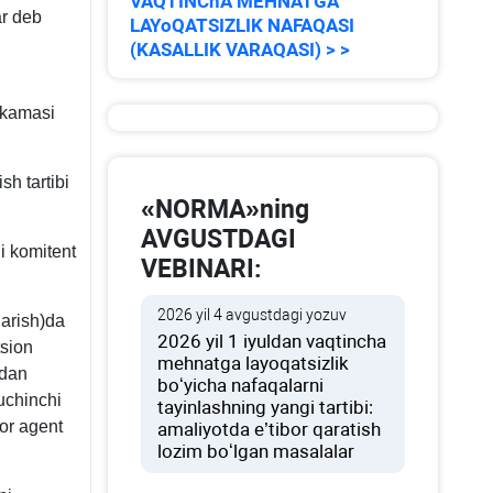
VAQTINChA MEHNATGA
ar deb
LAYoQATSIZLIK NAFAQASI
(KASALLIK VARAQASI) > >
ahkamasi
sh tartibi
«NORMA»ning
AVGUSTDAGI
i komitent
VEBINARI:
2026 yil 4 avgustdagi yozuv
jarish)da
2026 yil 1 iyuldan vaqtincha
tsion
mehnatga layoqatsizlik
idan
boʻyicha nafaqalarni
uchinchi
tayinlashning yangi tartibi:
or agent
amaliyotda e’tibor qaratish
lozim boʻlgan masalalar