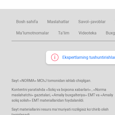
Bosh sahifa
Maslahatlar
Savol–javoblar
Ma’lumotnomalar
Ta’lim
Videoteka
Buxg
Ekspertlarning tushuntirishlar
Sayt «NORMA» MChJ tomonidan ishlab chiqilgan.
Kontentni yaratishda «Soliq va bojхona хabarlari» , «Norma
maslahatchi» gazetalari, «Amaliy buхgalteriya» EMT va «Amaliy
soliq solish» EMT materiallaridan foydalanildi.
Sayt materiallarini resurs ma’muriyati roziligisiz koʻchirib olish
taqiqlanadi.