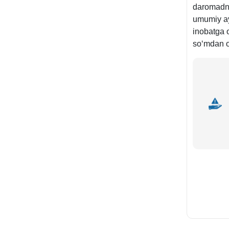
daromadni
umumiy ay
inobatga 
soʻmdan os