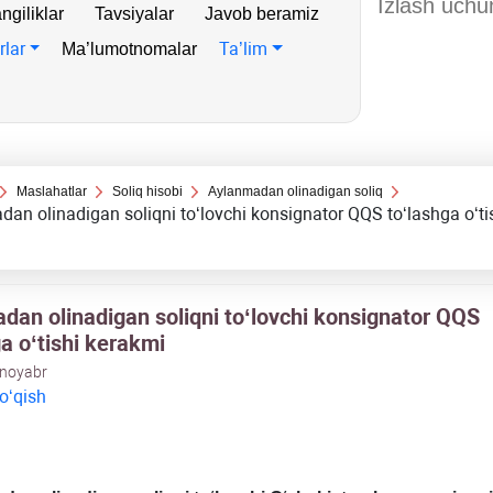
ngiliklar
Tavsiyalar
Javob beramiz
rlar
Ta’lim
Ma’lumotnomalar
Maslahatlar
Soliq hisobi
Aylanmadan olinadigan soliq
an olinadigan soliqni toʻlovchi konsignator QQS toʻlashga oʻti
dan olinadigan soliqni toʻlovchi konsignator QQS
a oʻtishi kerakmi
 noyabr
 oʻqish