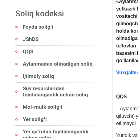
«
Aylanmad
yetkazib 
Soliq kodeksi
vositachi
qilmoqch
Foyda soligʻi
holda kom
olinadiga
JShDS
toʻlovlar
QQS
bazasini 
qoʻllanil
Aylanmadan olinadigan soliq
Vuxgalter
Ijtimoiy soliq
Suv resurslaridan
foydalanganlik uchun soliq
QQS
Mol-mulk soligʻi
– Aylanmad
qiluvchi) 
Yer soligʻi
etilmaydi
Yer qa’ridan foydalanganlik
Yuridik va
uchun soliq