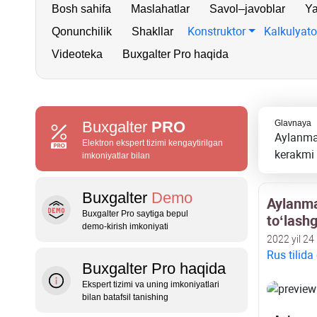
Bosh sahifa
Maslahatlar
Savol–javoblar
Ya
Konstruktor
Kalkulyato
Qonunchilik
Shakllar
Videoteka
Buxgalter Pro haqida
Buxgalter
PRO
Glavnaya
Aylanmad
Elektron ekspert tizimi kengaytirilgan
kerakmi
imkoniyatlar bilan
Buxgalter
Demo
Aylanma
Buxgalter Pro saytiga bepul
toʻlashg
demo‑kirish imkoniyati
2022 yil 24
Rus tilida
Buxgalter Pro haqida
Ekspert tizimi va uning imkoniyatlari
bilan batafsil tanishing