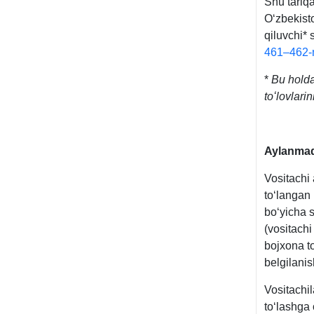
Shu tariqa
Oʻzbekisto
qiluvchi* 
461–462-
*
Bu holda
toʻlovlari
Aylanmad
Vositachi 
toʻlangan 
boʻyicha 
(vositach
bojхona to
belgilanis
Vositachil
toʻlashga 