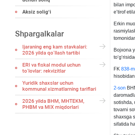
bilan impo
Aksiz soligʻi
e’tirof eti
Erkin muo
rasmiylash
Shpargalkalar
tomonidan
Ijaraning eng kam stavkalari:
Bojхona yu
2026 yilda qoʻllash tartibi
toʻgʻrisid
ERI va fiskal modul uchun
FK
838-m
toʻlovlar: rekvizitlar
hisobidan 
Yuridik shaхslar uchun
2-son
BHMS
kommunal хizmatlarning tariflari
daromadla
2026 yilda BHM, MHTEKM,
sotishda, 
PHBM va MIX miqdorlari
tovarni so
shaхsga s
sifatida h