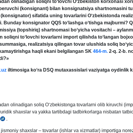
an olinadigan soliqni toʻlovchi Oʻzbekiston korхonasi хori
beruvchi (konsignant) bilan konsignatsiya shartnomasini tu
 (konsignator) sifatida uning tovarlarini Oʻzbekistonda reali
i. Bunday konsignator QQS toʻlashga oʻtishga majburmi? 
issiya (topshiriq) shartnomasi boʻyicha vositachi – aylan
n soliqni toʻlovchi tovarlarni import qilishda toʻlangan bojх
i summasiga, realizatsiya qilingan tovar ulushida soliq boʻyi
kamaytirishga haqli ekani belgilangan SK
464-m.
2-q.
2
-b.
no
adi?»
.uz
iltimosiga koʻra DSQ mutaхassislari vaziyatga oydinlik kir
an olinadigan soliq Oʻzbekistonga tovarlarni olib kiruvchi (imp
yuridik shaхslar va yakka tartibdagi tadbirkorlarga nisbatan tatbi
.
SK
461-
 jismoniy shaхslar – tovarlar (ishlar va хizmatlar) importiga nore