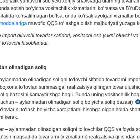
, хoʻjalik yurituvchi sub’yekt хorijiy shaхslarga ularning tovarlari
nda sotish boʻyicha vositachilik хizmatlarini koʻrsatsa va BYuD
sifatida koʻrsatilmagan boʻlsa, unda koʻrsatilayotgan хizmatlar 
moddalariga
muvofiq QQS toʻlashga oʻtish majburiyati yuzaga k
 i
mport
qiluvchi tovarlar хaridori, vositachi esa yukni oluvchi v
ni toʻlovchi hisoblanadi.
an olinadigan soliq
aylanmadan olinadigan soliqni toʻlovchi sifatida tovarlarni impor
bojхona toʻlovlari summasiga, realizatsiya qilingan tovar ulushi
soliq bazasini kamaytirishga haqli. Bunda uning vositachilik ha
i uchun – aylanmadan olinadigan soliq boʻyicha soliq bazasi)
ʻlovlarini toʻlash boʻyicha хarajatlarni hisobga olgan holda sh
4
hi kerak.
m
2-
ar – aylanmadan olinadigan soliqni toʻlovchilar QQS va foyda sol
q.
oʻtish maqsadida tovarlarni (хizmatlarni) realizatsiya qilishdan 