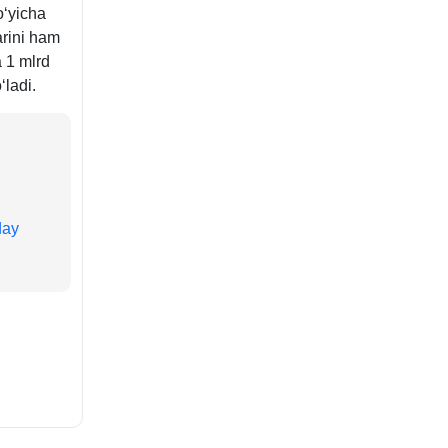
oʻyicha
rini ham
a 1 mlrd
ʻladi.
day