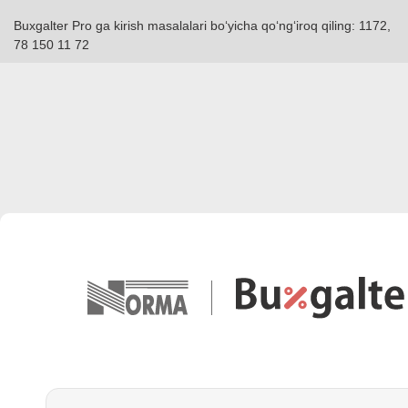
Buxgalter Pro ga kirish masalalari boʻyicha qoʻngʻiroq qiling: 1172,
78 150 11 72