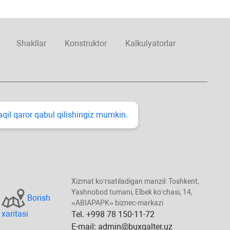
Shakllar
Konstruktor
Kalkulyatorlar
taqil qaror qabul qilishingiz mumkin.
Xizmat koʻrsatiladigan manzil: Toshkent,
Yashnobod tumani, Elbek koʻchasi, 14,
Borish
«ABIAPAPK» biznec-markazi
хaritasi
Tel. +998 78 150-11-72
E-mail: admin@buxgalter.uz