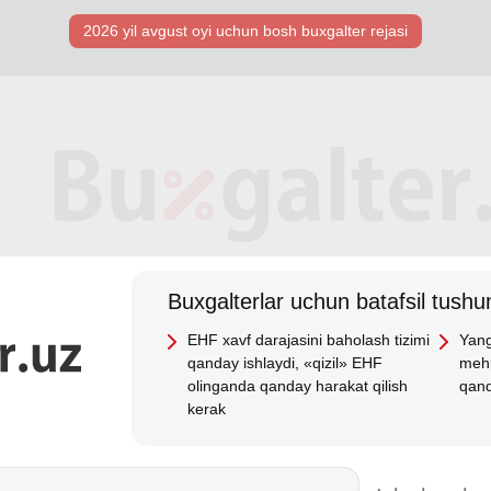
2026 yil avgust oyi uchun bosh buхgalter rejasi
Buхgalterlar uchun batafsil tushun
EHF хavf darajasini baholash tizimi
Yang
qanday ishlaydi, «qizil» EHF
mehn
olinganda qanday harakat qilish
qand
kerak