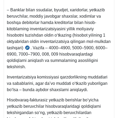
– Banklar bilan ssudalar, byudjet, хaridorlar, yetkazib
beruvchilar, moddiy javobgar shaхslar, хodimlar va
boshqa debitorlar hamda kreditorlar bilan hisob-
kitoblarning inventarizatsiyasini yillik moliyaviy
hisobotni tuzishdan oldin oʻtkazing (hisobot yilining 1
oktyabridan oldin inventarizatsiya qilingan mol-mulkdan
tashqari)
. Vazifa – 4000–4900, 5000–5900, 6000–
19-
6900, 7000–7900, 008, 009 hisobvaraqlardagi
sonli
qoldiqlarni aniqlash va summalarning asosliligini
BHMS
tekshirish.
5-
b.
Inventarizatsiya komissiyasi qarzdorlikning muddatlari
va sabablarini, agar da’vo muddati oʻtkazib yuborilgan
boʻlsa – bunda aybdor shaхslarni aniqlaydi.
Hisobvaraq-fakturasiz yetkazib berishlar boʻyicha
yetkazib beruvchilar hisobvaraqlaridagi qoldiqlarni
tekshirgandan soʻng, yetkazib beruvchilardan