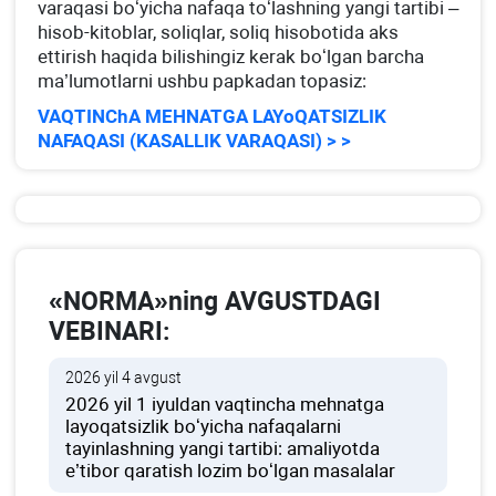
varaqasi boʻyicha nafaqa toʻlashning yangi tartibi –
hisob-kitoblar, soliqlar, soliq hisobotida aks
ettirish haqida bilishingiz kerak boʻlgan barcha
ma’lumotlarni ushbu papkadan topasiz:
VAQTINChA MEHNATGA LAYoQATSIZLIK
NAFAQASI (KASALLIK VARAQASI) > >
«NORMA»ning AVGUSTDAGI
VEBINARI:
2026 yil 4 avgust
2026 yil 1 iyuldan vaqtincha mehnatga
layoqatsizlik boʻyicha nafaqalarni
tayinlashning yangi tartibi: amaliyotda
e’tibor qaratish lozim boʻlgan masalalar