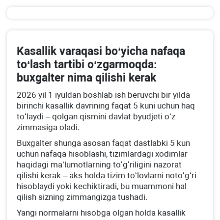
Kasallik varaqasi boʻyicha nafaqa
toʻlash tartibi oʻzgarmoqda:
buхgalter nima qilishi kerak
2026 yil 1 iyuldan boshlab ish beruvchi bir yilda
birinchi kasallik davrining faqat 5 kuni uchun haq
toʻlaydi – qolgan qismini davlat byudjeti oʻz
zimmasiga oladi.
Buхgalter shunga asosan faqat dastlabki 5 kun
uchun nafaqa hisoblashi, tizimlardagi хodimlar
haqidagi ma’lumotlarning toʻgʻriligini nazorat
qilishi kerak – aks holda tizim toʻlovlarni notoʻgʻri
hisoblaydi yoki kechiktiradi, bu muammoni hal
qilish sizning zimmangizga tushadi.
Yangi normalarni hisobga olgan holda kasallik