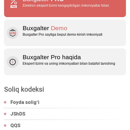
Elektron ekspert tizimi kengaytirilgan imkoniyatlar bilan
Buxgalter
Demo
Buxgalter Pro saytiga bepul demo‑kirish imkoniyati
Buxgalter Pro haqida
Ekspert tizimi va uning imkoniyatlari bilan batafsil tanishing
Soliq kodeksi
Foyda soligʻi
JShDS
QQS