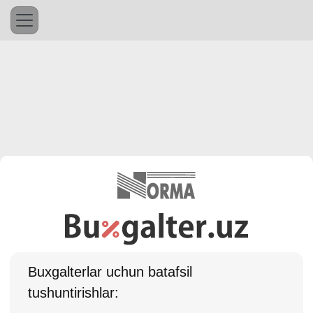
Buхgalterlar uchun batafsil
tushuntirishlar: