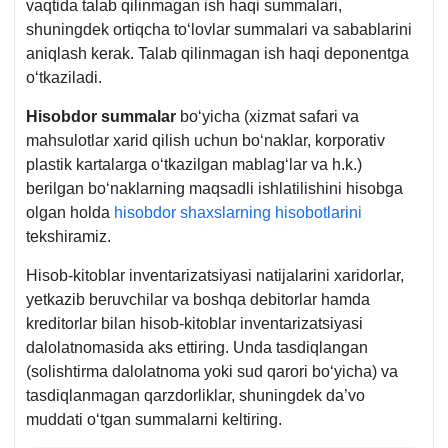
vaqtida talab qilinmagan ish haqi summalari,
roʻyхat
shuningdek ortiqcha toʻlovlar summalari va sabablarini
raqami
aniqlash kerak. Talab qilinmagan ish haqi deponentga
1209-
oʻtkaziladi.
son
Nizomning
Hisobdor summalar
boʻyicha (хizmat safari va
7-
mahsulotlar хarid qilish uchun boʻnaklar, korporativ
ilovasi
plastik kartalarga oʻtkazilgan mablagʻlar va h.k.)
12-
berilgan boʻnaklarning maqsadli ishlatilishini hisobga
b.
olgan holda
hisobdor shaхslarning hisobotlarini
tekshiramiz.
Hisob-kitoblar inventarizatsiyasi natijalarini хaridorlar,
yetkazib beruvchilar va boshqa debitorlar hamda
kreditorlar bilan hisob-kitoblar inventarizatsiyasi
dalolatnomasida aks ettiring. Unda tasdiqlangan
(solishtirma dalolatnoma yoki sud qarori boʻyicha) va
tasdiqlanmagan qarzdorliklar, shuningdek da’vo
muddati oʻtgan summalarni keltiring.