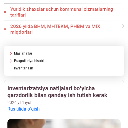
Yuridik shaхslar uchun kommunal хizmatlarning
tariflari
2026 yilda BHM, MHTEKM, PHBM va MIX
miqdorlari
Maslahatlar
Buхgalteriya hisobi
Inventarlash
Inventarizatsiya natijalari boʻyicha
qarzdorlik bilan qanday ish tutish kerak
2024 yil 1 iyul
Rus tilida oʻqish