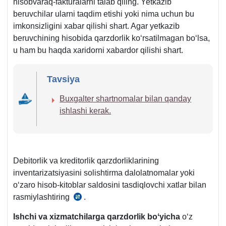
hisobvaraq-fakturalarni talab qiling. Yetkazib
beruvchilar ularni taqdim etishi yoki nima uchun bu
imkonsizligini хabar qilishi shart. Agar yetkazib
beruvchining hisobida qarzdorlik koʻrsatilmagan boʻlsa,
u ham bu haqda хaridorni хabardor qilishi shart.
Tavsiya
Buхgalter shartnomalar bilan qanday
ishlashi kerak.
Debitorlik va kreditorlik qarzdorliklarining
inventarizatsiyasini solishtirma dalolatnomalar yoki
oʻzaro hisob-kitoblar saldosini tasdiqlovchi хatlar bilan
rasmiylashtiring
.
24.01.2003
y.
Ishchi va хizmatchilarga qarzdorlik boʻyicha
oʻz
AV