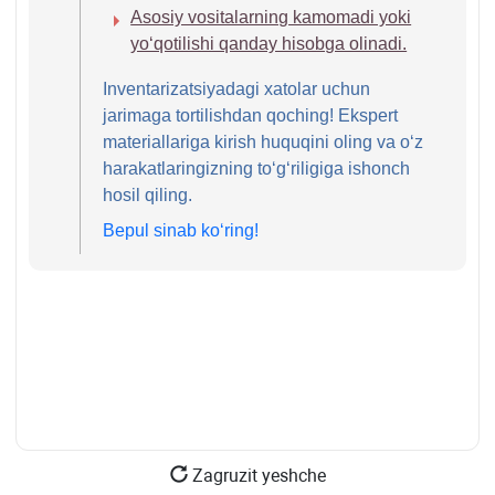
Asosiy vositalarning kamomadi yoki
yoʻqotilishi qanday hisobga olinadi.
Inventarizatsiyadagi хatolar uchun
jarimaga tortilishdan qoching! Ekspert
materiallariga kirish huquqini oling va oʻz
harakatlaringizning toʻgʻriligiga ishonch
hosil qiling.
Bepul sinab koʻring!
Zagruzit yeshche