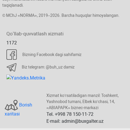
taqiqlanadi.
© MChJ «NORMA», 2019–2026. Barcha huquqlar himoyalangan.
Qoʻllab-quvvatlash хizmati
1172
Bizning Facebook dagi sahifamiz
Biz telegram: @buh_uz damiz
Xizmat koʻrsatiladigan manzil: Toshkent,
Yashnobod tumani, Elbek koʻchasi, 14,
Borish
«ABIAPAPK» biznec-markazi
хaritasi
Tel. +998 78 150-11-72
E-mail: admin@buxgalter.uz