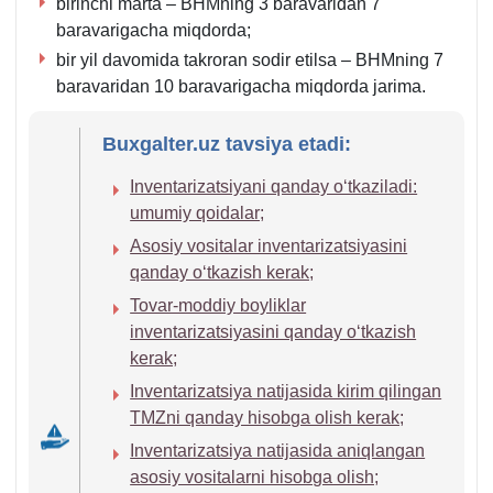
birinchi marta – BHMning 3 baravaridan 7
1-
baravarigacha miqdorda;
m.
bir yil davomida takroran sodir etilsa – BHMning 7
baravaridan 10 baravarigacha miqdorda jarima.
Buxgalter.uz tavsiya etadi:
Inventarizatsiyani qanday oʻtkaziladi:
umumiy qoidalar;
Asosiy vositalar inventarizatsiyasini
qanday oʻtkazish kerak;
Tovar-moddiy boyliklar
inventarizatsiyasini qanday oʻtkazish
kerak;
Inventarizatsiya natijasida kirim qilingan
TMZni qanday hisobga olish kerak;
Inventarizatsiya natijasida aniqlangan
asosiy vositalarni hisobga olish;