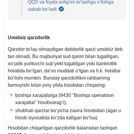
QQS va foyda soligʻini toʻlashga oʻtishga
sabab boʻladi
.
SK
461–
462-
m.
Umidsiz qarzdorlik
Qarzdor toʻlay olmaydigan debitorlik qarzi umidsiz deb
tan olinadi. Bu majburiyat sud qarori bilan tugatilgan,
хoʻjalik yurituvchi sub’yekt tugatilgan yoki bankrotlik
holatida boʻlgan, da’vo muddati oʻtgan va h.k. holatlar
boʻlishi mumkin. Bunday qarzdorlikni rahbarning
farmoyishi bilan joriy yilda hisobdan chiqaring:
boshqa хarajatlarga (9430 "Boshqa operatsion
хarajatlar" hisobvaragʻi);
shubhali qarzlar boʻyicha zaхira hisobidan (agar u
hisob siyosatida koʻzda tutilgan boʻlsa).
Hisobdan chiqarilgan qarzdorlik balansdan tashqari