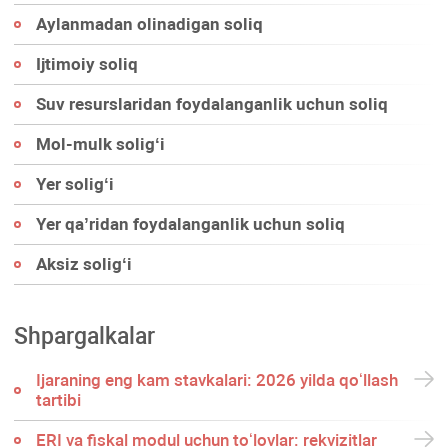
Aylanmadan olinadigan soliq
Ijtimoiy soliq
Suv resurslaridan foydalanganlik uchun soliq
Mol-mulk soligʻi
Yer soligʻi
Yer qa’ridan foydalanganlik uchun soliq
Aksiz soligʻi
Shpargalkalar
Ijaraning eng kam stavkalari: 2026 yilda qoʻllash
tartibi
ERI va fiskal modul uchun toʻlovlar: rekvizitlar