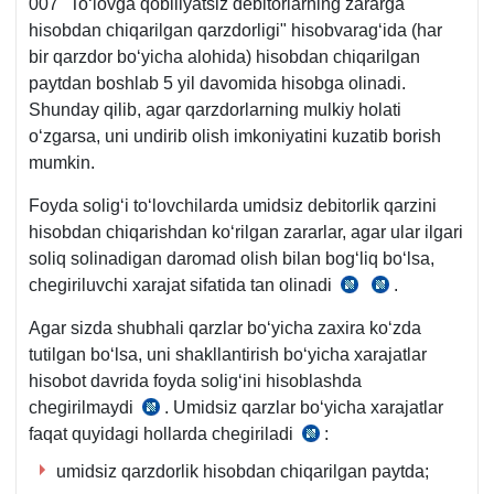
007 "Toʻlovga qobiliyatsiz debitorlarning zararga
hisobdan chiqarilgan qarzdorligi" hisobvaragʻida (har
bir qarzdor boʻyicha alohida) hisobdan chiqarilgan
paytdan boshlab 5 yil davomida hisobga olinadi.
Shunday qilib, agar qarzdorlarning mulkiy holati
oʻzgarsa, uni undirib olish imkoniyatini kuzatib borish
mumkin.
Foyda soligʻi toʻlovchilarda umidsiz debitorlik qarzini
hisobdan chiqarishdan koʻrilgan zararlar, agar ular ilgari
soliq solinadigan daromad olish bilan bogʻliq boʻlsa,
chegiriluvchi хarajat sifatida tan olinadi
.
SK
SK
305-
313-
Agar sizda shubhali qarzlar boʻyicha zaхira koʻzda
m.
m.
tutilgan boʻlsa, uni shakllantirish boʻyicha хarajatlar
hisobot davrida foyda soligʻini hisoblashda
chegirilmaydi
. Umidsiz qarzlar boʻyicha хarajatlar
SK
faqat quyidagi hollarda chegiriladi
:
317-
SK
m.
313-
umidsiz qarzdorlik hisobdan chiqarilgan paytda;
23-
m.