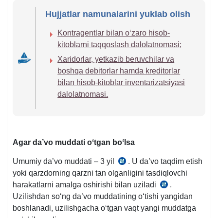
Hujjatlar namunalarini yuklab olish
Kontragentlar bilan oʻzaro hisob-
kitoblarni taqqoslash dalolatnomasi;
Xaridorlar, yetkazib beruvchilar va
boshqa debitorlar hamda kreditorlar
bilan hisob-kitoblar inventarizatsiyasi
dalolatnomasi.
Agar da’vo muddati oʻtgan boʻlsa
Umumiy da’vo muddati – 3 yil
. U da’vo taqdim etish
FK
yoki qarzdorning qarzni tan olganligini tasdiqlovchi
150-
harakatlarni amalga oshirishi bilan uziladi
.
m.
FK
Uzilishdan soʻng da’vo muddatining oʻtishi yangidan
157-
boshlanadi, uzilishgacha oʻtgan vaqt yangi muddatga
m.