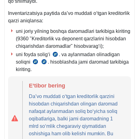
qoʻshilmaydi.
Inventarizatsiya paytida da’vo muddati oʻtgan kreditorlik
qarzi aniqlansa:
uni joriy yilning boshqa daromadlari tarkibiga kiriting
(9360 "Kreditorlik va deponent qarzlarini hisobdan
chiqarishdan daromadlar" hisobvaragʻi);
uni foyda soligʻi
. va aylanmadan olinadigan
SK
soliqni
. hisoblashda jami daromad tarkibiga
SK
SK
297-
kiriting.
403–
468-
m.
404-
m.
3-
E’tibor bering
m.
3-
q.
q.
12-
Da’vo muddati oʻtgan kreditorlik qarzini
b.
hisobdan chiqarishdan olingan daromad
nafaqat aylanmadan soliq boʻyicha soliq
oqibatlariga, balki jami daromadning 1
mlrd soʻmlik chegaraviy qiymatidan
oshishiga ham olib kelishi mumkin. Bu