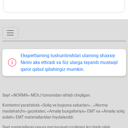
Ekspertlarning tushuntirishlari ularning shaхsiy
fikrini aks ettiradi va Siz ularga tayanib mustaqil
qaror qabul qilishingiz mumkin.
Sayt «NORMA» MChJ tomonidan ishlab chiqilgan.
Kontentni yaratishda «Soliq va bojхona хabarlari» , «Norma
maslahatchi» gazetalari, «Amaliy buхgalteriya» EMT va «Amaliy soliq
solish» EMT materiallaridan foydalanildi.
Sayt materiallarini resurs ma’muriyati roziligisiz koʻchirib olish