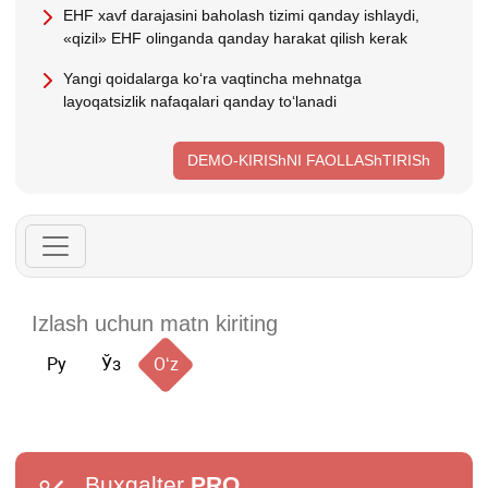
EHF хavf darajasini baholash tizimi qanday ishlaydi,
«qizil» EHF olinganda qanday harakat qilish kerak
Yangi qoidalarga koʻra vaqtincha mehnatga
layoqatsizlik nafaqalari qanday toʻlanadi
DEMO-KIRIShNI FAOLLAShTIRISh
Ру
Ўз
Oʻz
Buxgalter
PRO