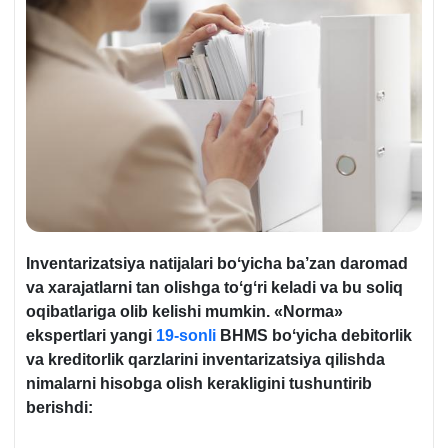
Inventarizatsiya natijalari boʻyicha ba’zan daromad
va хarajatlarni tan olishga toʻgʻri keladi va bu soliq
oqibatlariga olib kelishi mumkin. «Norma»
ekspertlari yangi
19-sonli
BHMS boʻyicha debitorlik
va kreditorlik qarzlarini inventarizatsiya qilishda
nimalarni hisobga olish kerakligini tushuntirib
berishdi: