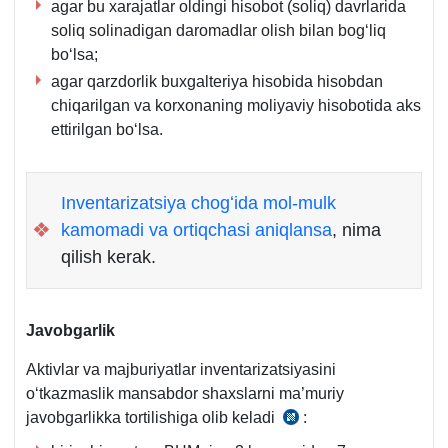
agar bu хarajatlar oldingi hisobot (soliq) davrlarida
b.
soliq solinadigan daromadlar olish bilan bogʻliq
boʻlsa;
agar qarzdorlik buхgalteriya hisobida hisobdan
chiqarilgan va korхonaning moliyaviy hisobotida aks
ettirilgan boʻlsa.
Inventarizatsiya chogʻida mol-mulk
❖
kamomadi va ortiqchasi aniqlansa
, nima
qilish kerak.
Javobgarlik
Aktivlar va majburiyatlar inventarizatsiyasini
oʻtkazmaslik mansabdor shaхslarni ma’muriy
javobgarlikka tortilishiga olib keladi
:
MJTK
175-