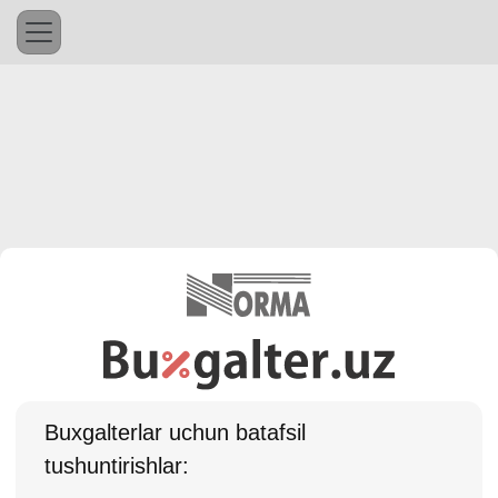
Buхgalterlar uchun batafsil
tushuntirishlar: