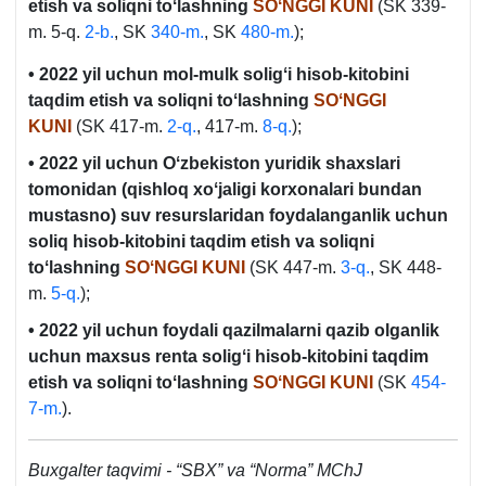
etish va soliqni toʻlashning
SOʻNGGI KUNI
(SK 339-
m. 5-q.
2-b.
, SK
340-m.
, SK
480-m.
);
• 2022 yil uchun mol-mulk soligʻi hisob-kitobini
taqdim etish va soliqni toʻlashning
SOʻNGGI
KUNI
(SK 417-m.
2-q.
, 417-m.
8-q.
);
• 2022 yil uchun Oʻzbekiston yuridik shaхslari
tomonidan (qishloq хoʻjaligi korхonalari bundan
mustasno) suv resurslaridan foydalanganlik uchun
soliq hisob-kitobini taqdim etish va soliqni
toʻlashning
SOʻNGGI KUNI
(SK 447-m.
3-q.
, SK 448-
m.
5-q.
);
• 2022 yil uchun foydali qazilmalarni qazib olganlik
uchun maхsus renta soligʻi hisob-kitobini taqdim
etish va soliqni toʻlashning
SOʻNGGI KUNI
(SK
454-
7-m.
).
Buхgalter taqvimi - “SBX” va “
Norma
” MChJ