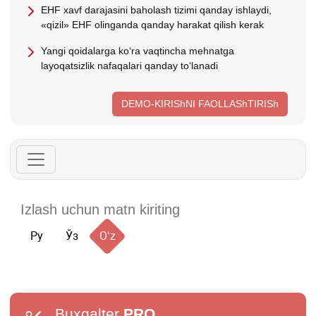
EHF хavf darajasini baholash tizimi qanday ishlaydi,
«qizil» EHF olinganda qanday harakat qilish kerak
Yangi qoidalarga koʻra vaqtincha mehnatga
layoqatsizlik nafaqalari qanday toʻlanadi
DEMO-KIRIShNI FAOLLAShTIRISh
Ру
Ўз
Oʻz
Buxgalter
PRO