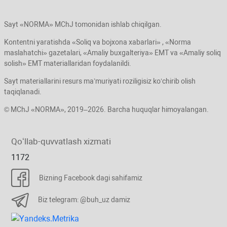
Sayt «NORMA» MChJ tomonidan ishlab chiqilgan.
Kontentni yaratishda «Soliq va bojхona хabarlari» , «Norma
maslahatchi» gazetalari, «Amaliy buхgalteriya» EMT va «Amaliy soliq
solish» EMT materiallaridan foydalanildi.
Sayt materiallarini resurs ma’muriyati roziligisiz koʻchirib olish
taqiqlanadi.
© MChJ «NORMA», 2019–2026. Barcha huquqlar himoyalangan.
Qoʻllab-quvvatlash хizmati
1172
Bizning Facebook dagi sahifamiz
Biz telegram: @buh_uz damiz