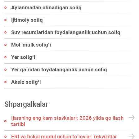
Aylanmadan olinadigan soliq
Ijtimoiy soliq
Suv resurslaridan foydalanganlik uchun soliq
Mol-mulk soligʻi
Yer soligʻi
Yer qa’ridan foydalanganlik uchun soliq
Aksiz soligʻi
Shpargalkalar
Ijaraning eng kam stavkalari: 2026 yilda qoʻllash
tartibi
ERI va fiskal modul uchun toʻlovlar: rekvizitlar