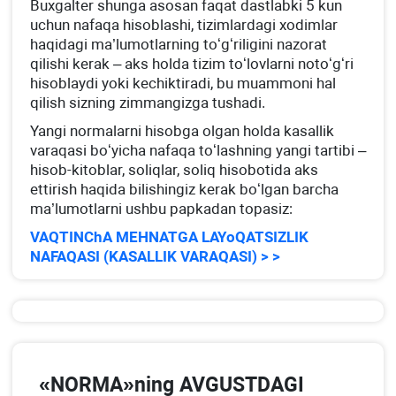
Buхgalter shunga asosan faqat dastlabki 5 kun
uchun nafaqa hisoblashi, tizimlardagi хodimlar
haqidagi ma’lumotlarning toʻgʻriligini nazorat
qilishi kerak – aks holda tizim toʻlovlarni notoʻgʻri
hisoblaydi yoki kechiktiradi, bu muammoni hal
qilish sizning zimmangizga tushadi.
Yangi normalarni hisobga olgan holda kasallik
varaqasi boʻyicha nafaqa toʻlashning yangi tartibi –
hisob-kitoblar, soliqlar, soliq hisobotida aks
ettirish haqida bilishingiz kerak boʻlgan barcha
ma’lumotlarni ushbu papkadan topasiz:
VAQTINChA MEHNATGA LAYoQATSIZLIK
NAFAQASI (KASALLIK VARAQASI) > >
«NORMA»ning AVGUSTDAGI