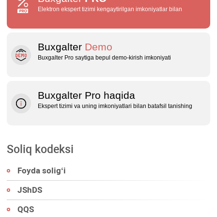
Elektron ekspert tizimi kengaytirilgan imkoniyatlar bilan
Buxgalter
Demo
Buxgalter Pro saytiga bepul demo‑kirish imkoniyati
Buxgalter Pro haqida
Ekspert tizimi va uning imkoniyatlari bilan batafsil tanishing
Soliq kodeksi
Foyda soligʻi
JShDS
QQS