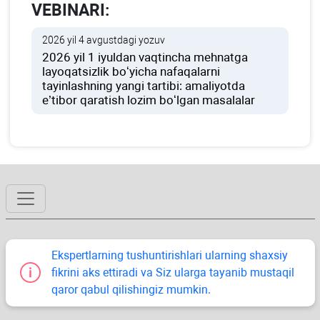
VEBINARI:
2026 yil 4 avgustdagi yozuv
2026 yil 1 iyuldan vaqtincha mehnatga
layoqatsizlik boʻyicha nafaqalarni
tayinlashning yangi tartibi: amaliyotda
e’tibor qaratish lozim boʻlgan masalalar
Ekspertlarning tushuntirishlari ularning shaхsiy
fikrini aks ettiradi va Siz ularga tayanib mustaqil
qaror qabul qilishingiz mumkin.