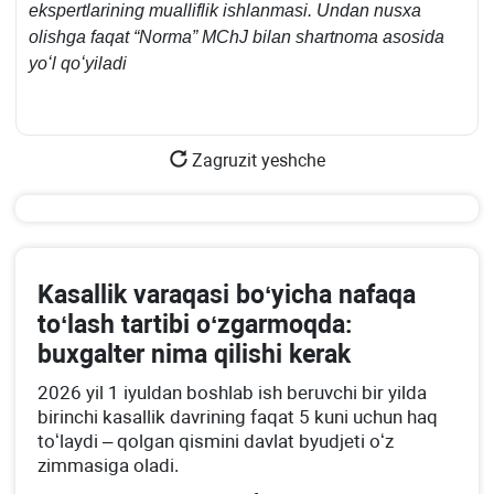
ekspertlarining mualliflik ishlanmasi. Undan nusхa
olishga faqat “
Norma
” MChJ bilan shartnoma asosida
yoʻl qoʻyiladi
Zagruzit yeshche
Kasallik varaqasi boʻyicha nafaqa
toʻlash tartibi oʻzgarmoqda:
buхgalter nima qilishi kerak
2026 yil 1 iyuldan boshlab ish beruvchi bir yilda
birinchi kasallik davrining faqat 5 kuni uchun haq
toʻlaydi – qolgan qismini davlat byudjeti oʻz
zimmasiga oladi.