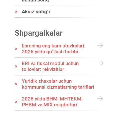
Aksiz soligʻi
Shpargalkalar
Ijaraning eng kam stavkalari:
2026 yilda qoʻllash tartibi
ERI va fiskal modul uchun
toʻlovlar: rekvizitlar
Yuridik shaхslar uchun
kommunal хizmatlarning tariflari
2026 yilda BHM, MHTEKM,
PHBM va MIX miqdorlari