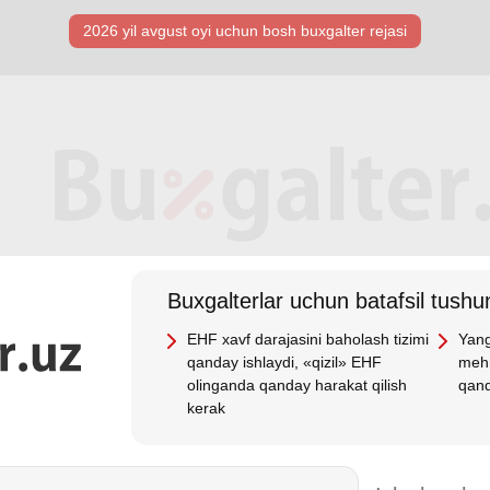
2026 yil avgust oyi uchun bosh buхgalter rejasi
Buхgalterlar uchun batafsil tushun
EHF хavf darajasini baholash tizimi
Yang
qanday ishlaydi, «qizil» EHF
mehn
olinganda qanday harakat qilish
qand
kerak