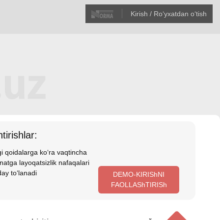
Kirish / Roʻyхatdan oʻtish
tirishlar:
i qoidalarga koʻra vaqtincha
atga layoqatsizlik nafaqalari
ay toʻlanadi
DEMO-KIRIShNI
FAOLLAShTIRISh