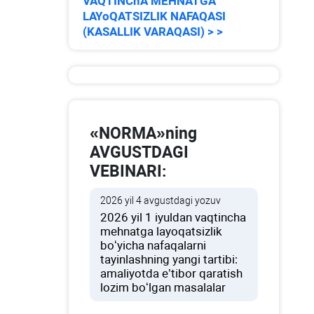
VAQTINChA MEHNATGA
LAYoQATSIZLIK NAFAQASI
(KASALLIK VARAQASI) > >
«NORMA»ning
AVGUSTDAGI
VEBINARI:
2026 yil 4 avgustdagi yozuv
2026 yil 1 iyuldan vaqtincha
mehnatga layoqatsizlik
boʻyicha nafaqalarni
tayinlashning yangi tartibi:
amaliyotda e’tibor qaratish
lozim boʻlgan masalalar