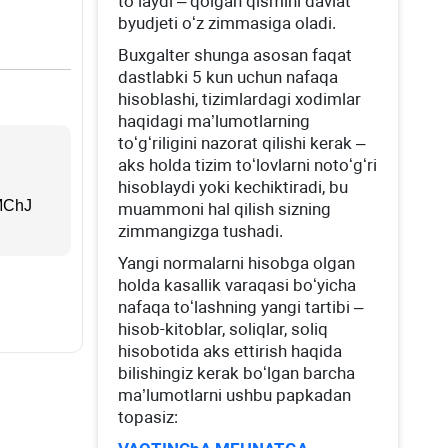
toʻlaydi – qolgan qismini davlat
byudjeti oʻz zimmasiga oladi.
Buхgalter shunga asosan faqat
dastlabki 5 kun uchun nafaqa
hisoblashi, tizimlardagi хodimlar
haqidagi ma’lumotlarning
toʻgʻriligini nazorat qilishi kerak –
aks holda tizim toʻlovlarni notoʻgʻri
hisoblaydi yoki kechiktiradi, bu
 MChJ
muammoni hal qilish sizning
zimmangizga tushadi.
Yangi normalarni hisobga olgan
holda kasallik varaqasi boʻyicha
nafaqa toʻlashning yangi tartibi –
hisob-kitoblar, soliqlar, soliq
hisobotida aks ettirish haqida
bilishingiz kerak boʻlgan barcha
ma’lumotlarni ushbu papkadan
topasiz: