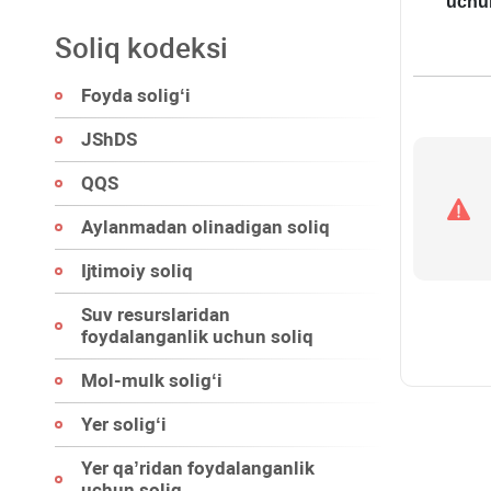
uchu
Soliq kodeksi
Foyda soligʻi
JShDS
QQS
Aylanmadan olinadigan soliq
Ijtimoiy soliq
Suv resurslaridan
foydalanganlik uchun soliq
Mol-mulk soligʻi
Yer soligʻi
Yer qa’ridan foydalanganlik
uchun soliq