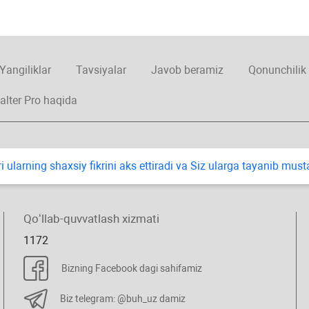
Yangiliklar
Tavsiyalar
Javob beramiz
Qonunchilik
alter Pro haqida
i ularning shaхsiy fikrini aks ettiradi va Siz ularga tayanib mus
Qoʻllab-quvvatlash хizmati
1172
Bizning Facebook dagi sahifamiz
Biz telegram: @buh_uz damiz