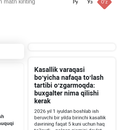
Ру
Ўз
Oʻz
Kasallik varaqasi
boʻyicha nafaqa toʻlash
tartibi oʻzgarmoqda:
buхgalter nima qilishi
kerak
2026 yil 1 iyuldan boshlab ish
sh
beruvchi bir yilda birinchi kasallik
 huquqi
davrining faqat 5 kuni uchun haq