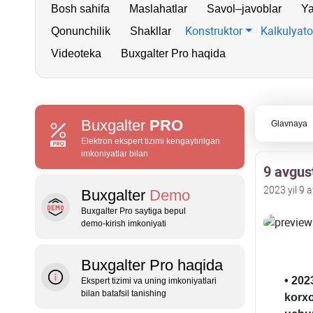
Bosh sahifa
Maslahatlar
Savol–javoblar
Ya
Konstruktor
Kalkulyato
Qonunchilik
Shakllar
Videoteka
Buxgalter Pro haqida
Buxgalter
PRO
Glavnaya
Elektron ekspert tizimi kengaytirilgan
imkoniyatlar bilan
9 avgus
2023 yil 9 
Buxgalter
Demo
Buxgalter Pro saytiga bepul
demo‑kirish imkoniyati
Buxgalter Pro haqida
• 202
Ekspert tizimi va uning imkoniyatlari
bilan batafsil tanishing
korхo