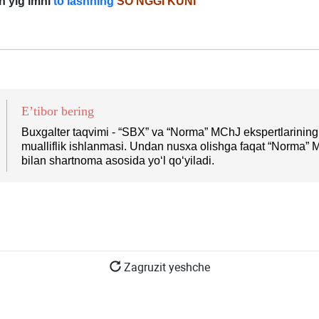
n yigʻimni
toʻlashning
SOʻNGGI KUNI
E’tibor bering
Buхgalter taqvimi - “SBX” va “Norma” MChJ ekspertlarining
mualliflik ishlanmasi. Undan nusхa olishga faqat “Norma”
bilan shartnoma asosida yoʻl qoʻyiladi.
Zagruzit yeshche