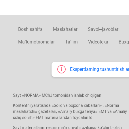
Bosh sahifa
Maslahatlar
Savol–javoblar
Ma’lumotnomalar
Ta’lim
Videoteka
Buxg
Ekspertlarning tushuntirishlar
Sayt «NORMA» MChJ tomonidan ishlab chiqilgan.
Kontentni yaratishda «Soliq va bojхona хabarlari» , «Norma
maslahatchi» gazetalari, «Amaliy buхgalteriya» EMT va «Amaliy
soliq solish» EMT materiallaridan foydalanildi.
Sayt materiallarini resurs ma’muriyati roziligisiz koʻchirib olish