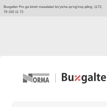
Buxgalter Pro ga kirish masalalari boʻyicha qoʻngʻiroq qiling: 1172,
78 150 11 72