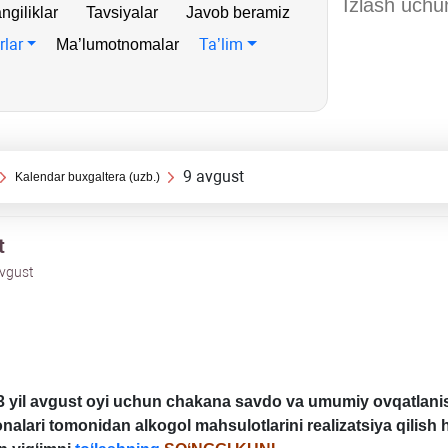
ngiliklar
Tavsiyalar
Javob beramiz
rlar
Ta’lim
Ma’lumotnomalar
9 avgust
Kalendar buхgaltera (uzb.)
t
avgust
3 yil avgust oyi uchun chakana savdo va umumiy ovqatlani
nalari tomonidan alkogol mahsulotlarini realizatsiya qilish