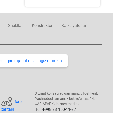
Shakllar
Konstruktor
Kalkulyatorlar
taqil qaror qabul qilishingiz mumkin.
Xizmat koʻrsatiladigan manzil: Toshkent,
Yashnobod tumani, Elbek koʻchasi, 14,
Borish
«ABIAPAPK» biznec-markazi
хaritasi
Tel. +998 78 150-11-72