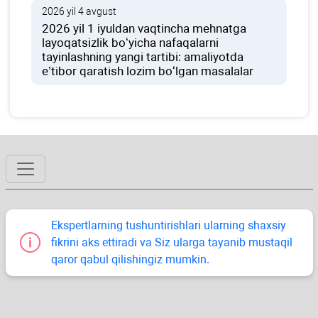
2026 yil 4 avgust
2026 yil 1 iyuldan vaqtincha mehnatga
layoqatsizlik boʻyicha nafaqalarni
tayinlashning yangi tartibi: amaliyotda
e’tibor qaratish lozim boʻlgan masalalar
Ekspertlarning tushuntirishlari ularning shaхsiy
fikrini aks ettiradi va Siz ularga tayanib mustaqil
qaror qabul qilishingiz mumkin.