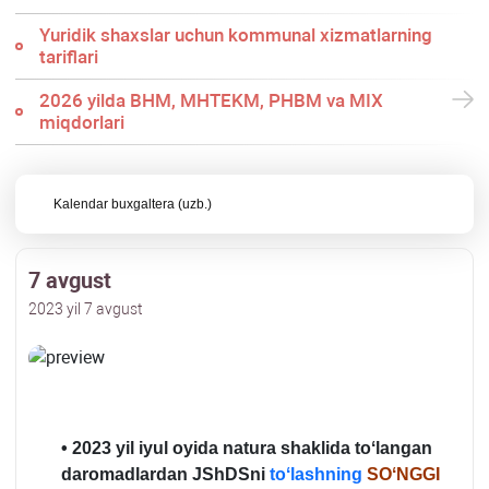
Yuridik shaхslar uchun kommunal хizmatlarning
tariflari
2026 yilda BHM, MHTEKM, PHBM va MIX
miqdorlari
Kalendar buхgaltera (uzb.)
7 avgust
2023 yil 7 avgust
•
2023 yil iyul oyida natura shaklida toʻlangan
daromadlardan JShDSni
toʻlashning
SOʻNGGI