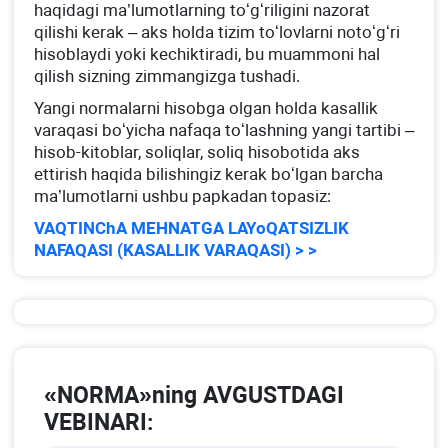
haqidagi ma’lumotlarning toʻgʻriligini nazorat
qilishi kerak – aks holda tizim toʻlovlarni notoʻgʻri
hisoblaydi yoki kechiktiradi, bu muammoni hal
qilish sizning zimmangizga tushadi.
Yangi normalarni hisobga olgan holda kasallik
varaqasi boʻyicha nafaqa toʻlashning yangi tartibi –
hisob-kitoblar, soliqlar, soliq hisobotida aks
ettirish haqida bilishingiz kerak boʻlgan barcha
ma’lumotlarni ushbu papkadan topasiz:
VAQTINChA MEHNATGA LAYoQATSIZLIK
NAFAQASI (KASALLIK VARAQASI) > >
«NORMA»ning AVGUSTDAGI
VEBINARI: