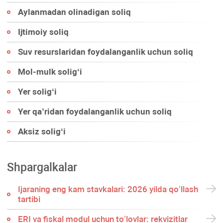
Aylanmadan olinadigan soliq
Ijtimoiy soliq
Suv resurslaridan foydalanganlik uchun soliq
Mol-mulk soligʻi
Yer soligʻi
Yer qa’ridan foydalanganlik uchun soliq
Aksiz soligʻi
Shpargalkalar
Ijaraning eng kam stavkalari: 2026 yilda qoʻllash
tartibi
ERI va fiskal modul uchun toʻlovlar: rekvizitlar