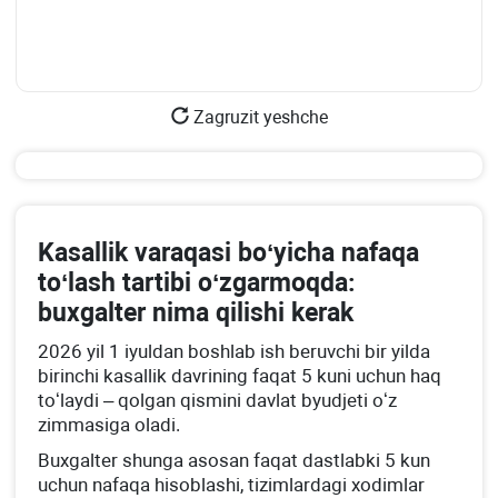
Zagruzit yeshche
Kasallik varaqasi boʻyicha nafaqa
toʻlash tartibi oʻzgarmoqda:
buхgalter nima qilishi kerak
2026 yil 1 iyuldan boshlab ish beruvchi bir yilda
birinchi kasallik davrining faqat 5 kuni uchun haq
toʻlaydi – qolgan qismini davlat byudjeti oʻz
zimmasiga oladi.
Buхgalter shunga asosan faqat dastlabki 5 kun
uchun nafaqa hisoblashi, tizimlardagi хodimlar