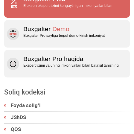
Elektron ekspert tizimi kengaytirilgan imkoniyatlar bilan
Buxgalter
Demo
Buxgalter Pro saytiga bepul demo‑kirish imkoniyati
Buxgalter Pro haqida
Ekspert tizimi va uning imkoniyatlari bilan batafsil tanishing
Soliq kodeksi
Foyda soligʻi
JShDS
QQS