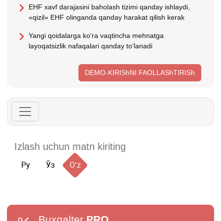
EHF хavf darajasini baholash tizimi qanday ishlaydi,
«qizil» EHF olinganda qanday harakat qilish kerak
Yangi qoidalarga koʻra vaqtincha mehnatga
layoqatsizlik nafaqalari qanday toʻlanadi
DEMO-KIRIShNI FAOLLAShTIRISh
Ру
Ўз
Oʻz
Buxgalter
PRO