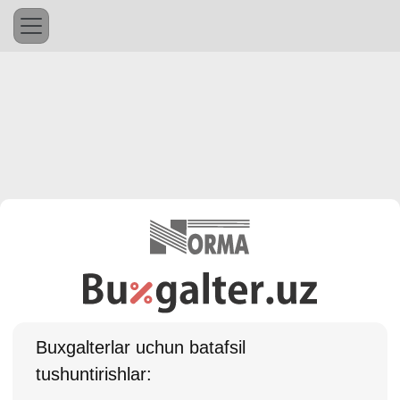
Buхgalterlar uchun batafsil
tushuntirishlar: