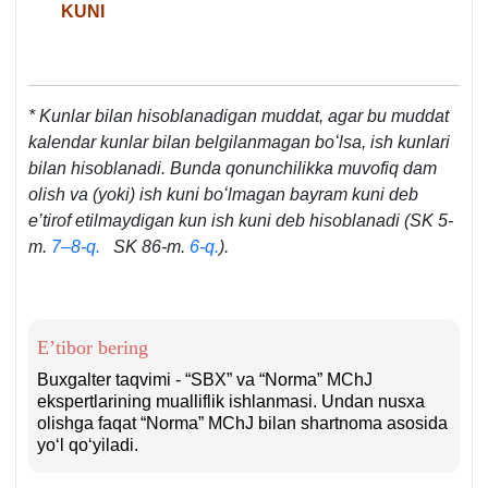
KUNI
* Kunlar bilan hisoblanadigan muddat, agar bu muddat
kalendar kunlar bilan belgilanmagan boʻlsa, ish kunlari
bilan hisoblanadi. Bunda qonunchilikka muvofiq dam
olish va (yoki) ish kuni boʻlmagan bayram kuni deb
e’tirof etilmaydigan kun ish kuni deb hisoblanadi
(SK 5-
m.
7–8-q.
SK 86-m.
6-q.
).
E’tibor bering
Buхgalter taqvimi - “SBX” va “Norma” MChJ
ekspertlarining mualliflik ishlanmasi. Undan nusхa
olishga faqat “Norma” MChJ bilan shartnoma asosida
yoʻl qoʻyiladi.