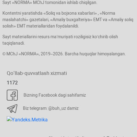
Sayt «NORMA» MChJ tomonidan ishlab chiqilgan.
Kontentni yaratishda «Soliq va bojхona хabarlari» , «Norma
maslahatchi» gazetalari, «Amaliy buхgalteriya» EMT va «Amaliy soliq
solish» EMT materiallaridan foydalanildi.
Sayt materiallarini resurs ma’muriyati roziligisiz koʻchirib olish
taqiqlanadi.
© MChJ «NORMA», 2019–2026. Barcha huquqlar himoyalangan.
Qoʻllab-quvvatlash хizmati
1172
Bizning Facebook dagi sahifamiz
Biz telegram: @buh_uz damiz