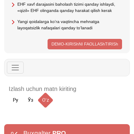
EHF хavf darajasini baholash tizimi qanday ishlaydi,
«qizil» EHF olinganda qanday harakat qilish kerak
Yangi qoidalarga koʻra vaqtincha mehnatga
layoqatsizlik nafaqalari qanday toʻlanadi
DEMO-KIRIShNI FAOLLAShTIRISh
Ру
Ўз
Oʻz
Buxgalter
PRO