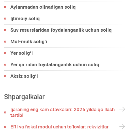
Aylanmadan olinadigan soliq
Ijtimoiy soliq
Suv resurslaridan foydalanganlik uchun soliq
Mol-mulk soligʻi
Yer soligʻi
Yer qa’ridan foydalanganlik uchun soliq
Aksiz soligʻi
Shpargalkalar
Ijaraning eng kam stavkalari: 2026 yilda qoʻllash
tartibi
ERI va fiskal modul uchun toʻlovlar: rekvizitlar