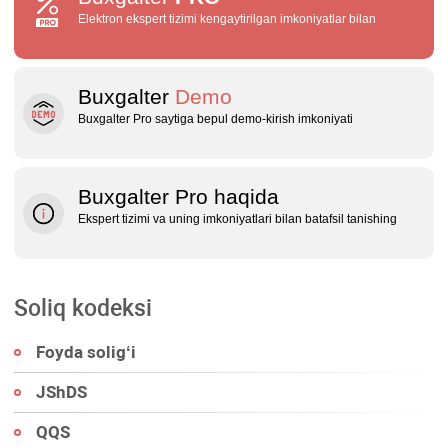
Elektron ekspert tizimi kengaytirilgan imkoniyatlar bilan
Buxgalter
Demo
Buxgalter Pro saytiga bepul demo‑kirish imkoniyati
Buxgalter Pro haqida
Ekspert tizimi va uning imkoniyatlari bilan batafsil tanishing
Soliq kodeksi
Foyda soligʻi
JShDS
QQS