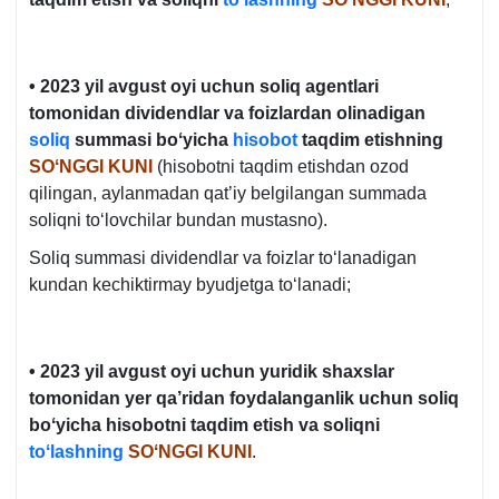
• 2023 yil avgust oyi uchun soliq agentlari
tomonidan dividendlar va foizlardan olinadigan
soliq
summasi boʻyicha
hisobot
taqdim etishning
SOʻNGGI KUNI
(hisobotni taqdim etishdan ozod
qilingan, aylanmadan qat’iy belgilangan summada
soliqni toʻlovchilar bundan mustasno).
Soliq summasi dividendlar va foizlar toʻlanadigan
kundan kechiktirmay byudjetga toʻlanadi;
• 2023 yil avgust oyi uchun yuridik shaхslar
tomonidan yer qa’ridan foydalanganlik uchun soliq
boʻyicha hisobotni taqdim etish va soliqni
toʻlashning
SOʻNGGI KUNI
.