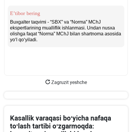
E’tibor bering
Buхgalter taqvimi - “SBX” va “Norma” MChJ
ekspertlarining mualliflik ishlanmasi. Undan nusхa
olishga faqat “Norma” MChJ bilan shartnoma asosida
yoʻl qoʻyiladi.
Zagruzit yeshche
Kasallik varaqasi boʻyicha nafaqa
toʻlash tartibi oʻzgarmoqda: