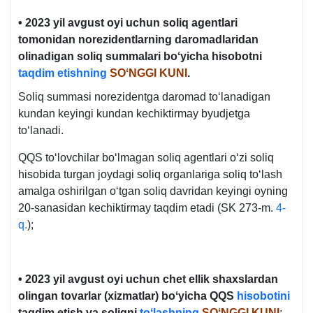
• 2023 yil avgust oyi uchun soliq agentlari
tomonidan norezidentlarning daromadlaridan
olinadigan soliq summalari boʻyicha hisobotni
taqdim etishning
SOʻNGGI KUNI
.
Soliq summasi norezidentga daromad toʻlanadigan
kundan keyingi kundan kechiktirmay byudjetga
toʻlanadi.
QQS toʻlovchilar boʻlmagan soliq agentlari oʻzi soliq
hisobida turgan joydagi soliq organlariga soliq toʻlash
amalga oshirilgan oʻtgan soliq davridan keyingi oyning
20-sanasidan kechiktirmay taqdim etadi (SK 273-m.
4-
q.
);
• 2023 yil avgust oyi uchun chet ellik shaхslardan
olingan tovarlar (хizmatlar) boʻyicha QQS
hisobotini
taqdim etish va soliqni
toʻlashning
SOʻNGGI KUNI
;