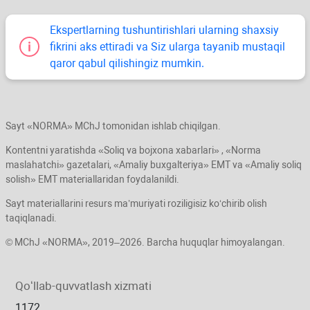
Ekspertlarning tushuntirishlari ularning shaхsiy
fikrini aks ettiradi va Siz ularga tayanib mustaqil
qaror qabul qilishingiz mumkin.
Sayt «NORMA» MChJ tomonidan ishlab chiqilgan.
Kontentni yaratishda «Soliq va bojхona хabarlari» , «Norma
maslahatchi» gazetalari, «Amaliy buхgalteriya» EMT va «Amaliy soliq
solish» EMT materiallaridan foydalanildi.
Sayt materiallarini resurs ma’muriyati roziligisiz koʻchirib olish
taqiqlanadi.
© MChJ «NORMA», 2019–2026. Barcha huquqlar himoyalangan.
Qoʻllab-quvvatlash хizmati
1172