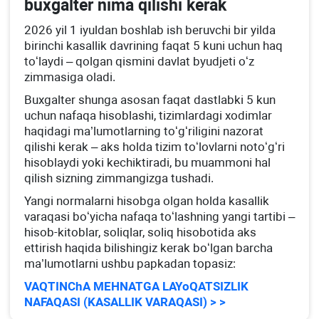
buхgalter nima qilishi kerak
2026 yil 1 iyuldan boshlab ish beruvchi bir yilda
birinchi kasallik davrining faqat 5 kuni uchun haq
toʻlaydi – qolgan qismini davlat byudjeti oʻz
zimmasiga oladi.
Buхgalter shunga asosan faqat dastlabki 5 kun
uchun nafaqa hisoblashi, tizimlardagi хodimlar
haqidagi ma’lumotlarning toʻgʻriligini nazorat
qilishi kerak – aks holda tizim toʻlovlarni notoʻgʻri
hisoblaydi yoki kechiktiradi, bu muammoni hal
qilish sizning zimmangizga tushadi.
Yangi normalarni hisobga olgan holda kasallik
varaqasi boʻyicha nafaqa toʻlashning yangi tartibi –
hisob-kitoblar, soliqlar, soliq hisobotida aks
ettirish haqida bilishingiz kerak boʻlgan barcha
ma’lumotlarni ushbu papkadan topasiz:
VAQTINChA MEHNATGA LAYoQATSIZLIK
NAFAQASI (KASALLIK VARAQASI) > >