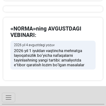
«NORMA»ning AVGUSTDAGI
VEBINARI:
2026 yil 4 avgustdagi yozuv
2026 yil 1 iyuldan vaqtincha mehnatga
layoqatsizlik boʻyicha nafaqalarni
tayinlashning yangi tartibi: amaliyotda
e’tibor qaratish lozim boʻlgan masalalar