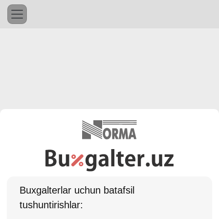
Buхgalterlar uchun batafsil
tushuntirishlar: