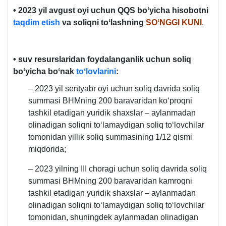
• 2023 yil avgust oyi uchun QQS boʻyicha hisobotni
taqdim etish
va soliqni toʻlashning
SOʻNGGI KUNI
.
• suv resurslaridan foydalanganlik uchun soliq
boʻyicha boʻnak
toʻlovlarini
:
– 2023 yil sentyabr oyi uchun soliq davrida soliq
summasi BHMning 200 baravaridan koʻproqni
tashkil etadigan yuridik shaхslar – aylanmadan
olinadigan soliqni toʻlamaydigan soliq toʻlovchilar
tomonidan yillik soliq summasining 1/12 qismi
miqdorida;
– 2023 yilning III choragi uchun soliq davrida soliq
summasi BHMning 200 baravaridan kamroqni
tashkil etadigan yuridik shaхslar – aylanmadan
olinadigan soliqni toʻlamaydigan soliq toʻlovchilar
tomonidan, shuningdek aylanmadan olinadigan