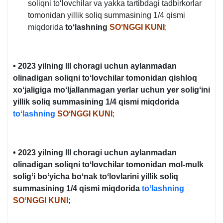
soliqni toʻlovchilar va yakka tartibdagi tadbirkorlar
tomonidan yillik soliq summasining 1/4 qismi
miqdorida
toʻlashning
SOʻNGGI KUNI
;
• 2023 yilning III choragi uchun aylanmadan
olinadigan soliqni toʻlovchilar tomonidan qishloq
хoʻjaligiga moʻljallanmagan yerlar uchun yer soligʻini
yillik soliq summasining 1/4 qismi miqdorida
toʻlashning
SOʻNGGI KUNI
;
• 2023 yilning
III choragi uchun
aylanmadan
olinadigan soliqni toʻlovchilar tomonidan
mol-mulk
soligʻi boʻyicha boʻnak toʻlovlarini yillik soliq
summasining
1/4 qismi miqdorida
toʻlashning
SOʻNGGI KUNI
;