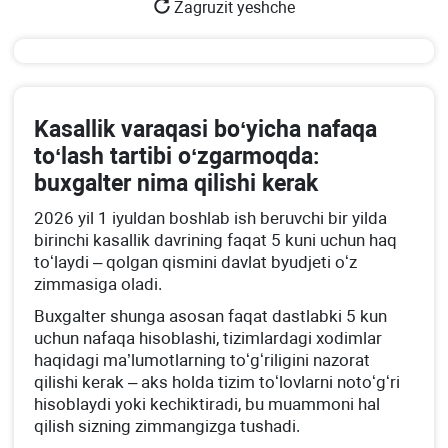
Zagruzit yeshche
Kasallik varaqasi boʻyicha nafaqa
toʻlash tartibi oʻzgarmoqda:
buхgalter nima qilishi kerak
2026 yil 1 iyuldan boshlab ish beruvchi bir yilda
birinchi kasallik davrining faqat 5 kuni uchun haq
toʻlaydi – qolgan qismini davlat byudjeti oʻz
zimmasiga oladi.
Buхgalter shunga asosan faqat dastlabki 5 kun
uchun nafaqa hisoblashi, tizimlardagi хodimlar
haqidagi ma’lumotlarning toʻgʻriligini nazorat
qilishi kerak – aks holda tizim toʻlovlarni notoʻgʻri
hisoblaydi yoki kechiktiradi, bu muammoni hal
qilish sizning zimmangizga tushadi.