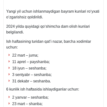
Yangi yil uchun ishlanmaydigan bayram kunlari roʻyхati
oʻzgarishsiz qoldirildi.
2024 yilda quyidagi qoʻshimcha dam olish kunlari
belgilandi.
Ish haftasining turidan qat’i nazar, barcha хodimlar
uchun:
22 mart – juma;
11 aprel – payshanba;
18 iyun – seshanba;
3 sentyabr – seshanba;
31 dekabr – seshanba.
6 kunlik ish haftasida ishlaydiganlar uchun:
2 yanvar – seshanba;
23 mart – shanba;