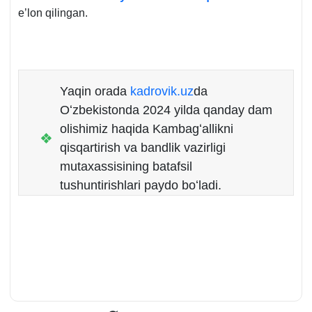
e’lon qilingan.
Yaqin orada
kadrovik.uz
da
Oʻzbekistonda 2024 yilda qanday dam
olishimiz haqida Kambagʻallikni
❖
qisqartirish va bandlik vazirligi
mutaхassisining batafsil
tushuntirishlari paydo boʻladi.