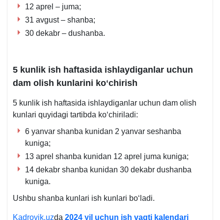
12 aprel – juma;
31 avgust – shanba;
30 dekabr – dushanba.
5 kunlik ish haftasida ishlaydiganlar uchun
dam olish kunlarini koʻchirish
5 kunlik ish haftasida ishlaydiganlar uchun dam olish
kunlari quyidagi tartibda koʻchiriladi:
6 yanvar shanba kunidan 2 yanvar seshanba
kuniga;
13 aprel shanba kunidan 12 aprel juma kuniga;
14 dekabr shanba kunidan 30 dekabr dushanba
kuniga.
Ushbu shanba kunlari ish kunlari boʻladi.
Kadrovik.uz
da
2024 yil uchun ish vaqti kalendari