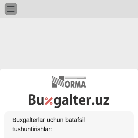
Buхgalterlar uchun batafsil
tushuntirishlar: