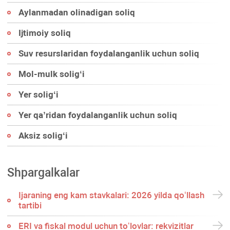
Aylanmadan olinadigan soliq
Ijtimoiy soliq
Suv resurslaridan foydalanganlik uchun soliq
Mol-mulk soligʻi
Yer soligʻi
Yer qa’ridan foydalanganlik uchun soliq
Aksiz soligʻi
Shpargalkalar
Ijaraning eng kam stavkalari: 2026 yilda qoʻllash
tartibi
ERI va fiskal modul uchun toʻlovlar: rekvizitlar