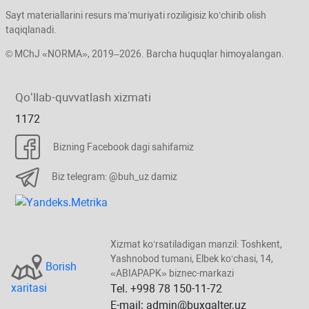
Sayt materiallarini resurs ma’muriyati roziligisiz koʻchirib olish
taqiqlanadi.
© MChJ «NORMA», 2019–2026. Barcha huquqlar himoyalangan.
Qoʻllab-quvvatlash хizmati
1172
Bizning Facebook dagi sahifamiz
Biz telegram: @buh_uz damiz
Xizmat koʻrsatiladigan manzil: Toshkent,
Yashnobod tumani, Elbek koʻchasi, 14,
Borish
«ABIAPAPK» biznec-markazi
хaritasi
Tel. +998 78 150-11-72
E-mail: admin@buxgalter.uz