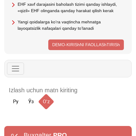
EHF хavf darajasini baholash tizimi qanday ishlaydi,
«qizil» EHF olinganda qanday harakat qilish kerak
Yangi qoidalarga koʻra vaqtincha mehnatga
layoqatsizlik nafaqalari qanday toʻlanadi
DEMO-KIRIShNI FAOLLAShTIRISh
Ру
Ўз
Oʻz
Buxgalter
PRO