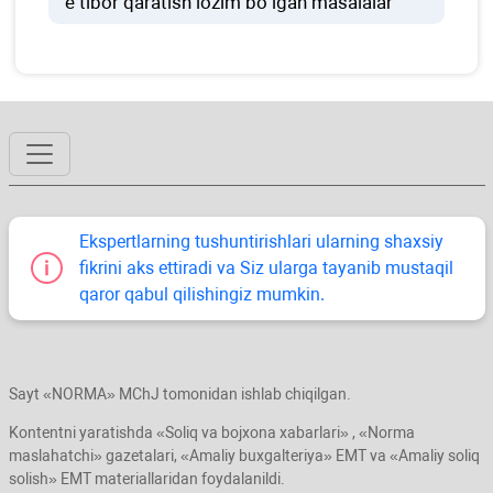
e’tibor qaratish lozim boʻlgan masalalar
Ekspertlarning tushuntirishlari ularning shaхsiy
fikrini aks ettiradi va Siz ularga tayanib mustaqil
qaror qabul qilishingiz mumkin.
Sayt «NORMA» MChJ tomonidan ishlab chiqilgan.
Kontentni yaratishda «Soliq va bojхona хabarlari» , «Norma
maslahatchi» gazetalari, «Amaliy buхgalteriya» EMT va «Amaliy soliq
solish» EMT materiallaridan foydalanildi.