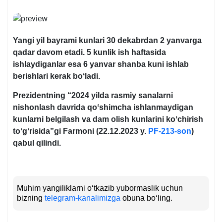
Yangi yil bayrami kunlari 30 dekabrdan 2 yanvarga
qadar davom etadi. 5 kunlik ish haftasida
ishlaydiganlar esa 6 yanvar shanba kuni ishlab
berishlari kerak boʻladi.
Prezidentning “2024 yilda rasmiy sanalarni
nishonlash davrida qoʻshimcha ishlanmaydigan
kunlarni belgilash va dam olish kunlarini koʻchirish
toʻgʻrisida”gi Farmoni (22.12.2023 y.
PF-213-son
)
qabul qilindi.
Muhim yangiliklarni oʻtkazib yubormaslik uchun
bizning
telegram-kanalimizga
obuna boʻling.