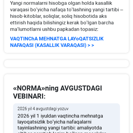
Yangi normalarni hisobga olgan holda kasallik
varaqasi boʻyicha nafaqa toʻlashning yangi tartibi –
hisob-kitoblar, soliqlar, soliq hisobotida aks
ettirish haqida bilishingiz kerak boʻlgan barcha
ma’lumotlarni ushbu papkadan topasiz:
VAQTINChA MEHNATGA LAYoQATSIZLIK
NAFAQASI (KASALLIK VARAQASI) > >
«NORMA»ning AVGUSTDAGI
VEBINARI:
2026 yil 4 avgustdagi yozuv
2026 yil 1 iyuldan vaqtincha mehnatga
layoqatsizlik boʻyicha nafaqalarni
tayinlashning yangi tartibi: amaliyotda