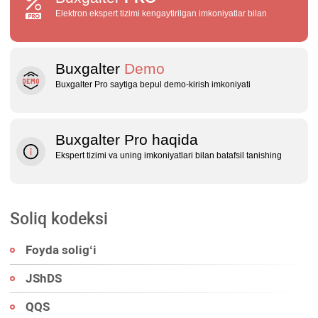
Elektron ekspert tizimi kengaytirilgan imkoniyatlar bilan
Buxgalter
Demo
Buxgalter Pro saytiga bepul demo‑kirish imkoniyati
Buxgalter Pro haqida
Ekspert tizimi va uning imkoniyatlari bilan batafsil tanishing
Soliq kodeksi
Foyda soligʻi
JShDS
QQS