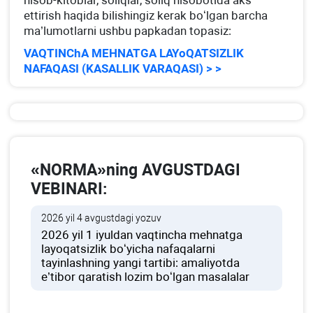
hisob-kitoblar, soliqlar, soliq hisobotida aks
ettirish haqida bilishingiz kerak boʻlgan barcha
ma’lumotlarni ushbu papkadan topasiz:
VAQTINChA MEHNATGA LAYoQATSIZLIK
NAFAQASI (KASALLIK VARAQASI) > >
«NORMA»ning AVGUSTDAGI
VEBINARI:
2026 yil 4 avgustdagi yozuv
2026 yil 1 iyuldan vaqtincha mehnatga
layoqatsizlik boʻyicha nafaqalarni
tayinlashning yangi tartibi: amaliyotda
e’tibor qaratish lozim boʻlgan masalalar