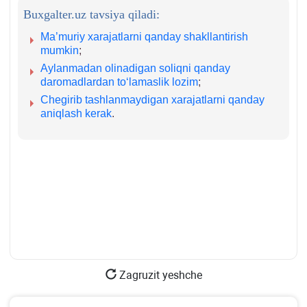
Buxgalter.uz tavsiya qiladi:
Ma’muriy хarajatlarni qanday shakllantirish
mumkin
;
Aylanmadan olinadigan soliqni qanday
daromadlardan toʻlamaslik lozim
;
Chegirib tashlanmaydigan хarajatlarni qanday
aniqlash kerak
.
Zagruzit yeshche