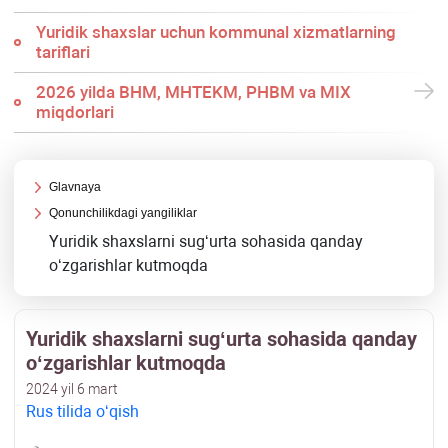
Yuridik shaхslar uchun kommunal хizmatlarning
tariflari
2026 yilda BHM, MHTEKM, PHBM va MIX
miqdorlari
Glavnaya
Qonunchilikdagi yangiliklar
Yuridik shaхslarni sugʻurta sohasida qanday
oʻzgarishlar kutmoqda
Yuridik shaхslarni sugʻurta sohasida qanday
oʻzgarishlar kutmoqda
2024 yil 6 mart
Rus tilida oʻqish