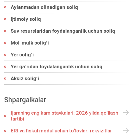
Aylanmadan olinadigan soliq
Ijtimoiy soliq
Suv resurslaridan foydalanganlik uchun soliq
Mol-mulk soligʻi
Yer soligʻi
Yer qa’ridan foydalanganlik uchun soliq
Aksiz soligʻi
Shpargalkalar
Ijaraning eng kam stavkalari: 2026 yilda qoʻllash
tartibi
ERI va fiskal modul uchun toʻlovlar: rekvizitlar