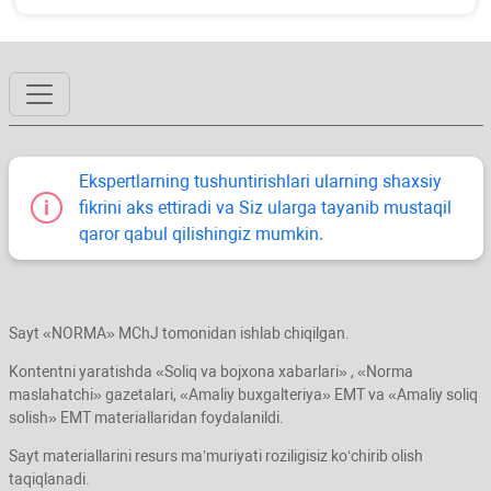
Ekspertlarning tushuntirishlari ularning shaхsiy
fikrini aks ettiradi va Siz ularga tayanib mustaqil
qaror qabul qilishingiz mumkin.
Sayt «NORMA» MChJ tomonidan ishlab chiqilgan.
Kontentni yaratishda «Soliq va bojхona хabarlari» , «Norma
maslahatchi» gazetalari, «Amaliy buхgalteriya» EMT va «Amaliy soliq
solish» EMT materiallaridan foydalanildi.
Sayt materiallarini resurs ma’muriyati roziligisiz koʻchirib olish
taqiqlanadi.