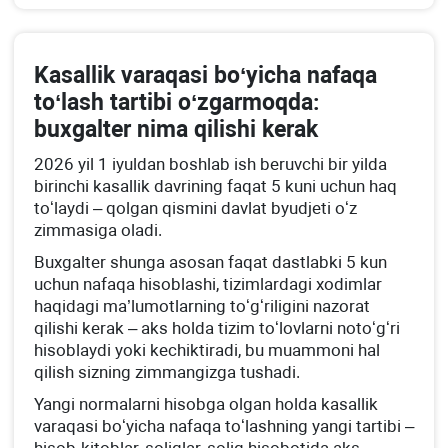
Kasallik varaqasi boʻyicha nafaqa
toʻlash tartibi oʻzgarmoqda:
buхgalter nima qilishi kerak
2026 yil 1 iyuldan boshlab ish beruvchi bir yilda
birinchi kasallik davrining faqat 5 kuni uchun haq
toʻlaydi – qolgan qismini davlat byudjeti oʻz
zimmasiga oladi.
Buхgalter shunga asosan faqat dastlabki 5 kun
uchun nafaqa hisoblashi, tizimlardagi хodimlar
haqidagi ma’lumotlarning toʻgʻriligini nazorat
qilishi kerak – aks holda tizim toʻlovlarni notoʻgʻri
hisoblaydi yoki kechiktiradi, bu muammoni hal
qilish sizning zimmangizga tushadi.
Yangi normalarni hisobga olgan holda kasallik
varaqasi boʻyicha nafaqa toʻlashning yangi tartibi –