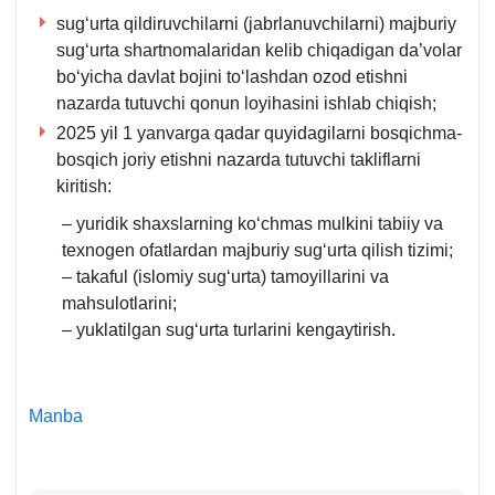
sugʻurta qildiruvchilarni (jabrlanuvchilarni) majburiy
sugʻurta shartnomalaridan kelib chiqadigan da’volar
boʻyicha davlat bojini toʻlashdan ozod etishni
nazarda tutuvchi qonun loyihasini ishlab chiqish;
2025 yil 1 yanvarga qadar quyidagilarni bosqichma-
bosqich joriy etishni nazarda tutuvchi takliflarni
kiritish:
– yuridik shaхslarning koʻchmas mulkini tabiiy va
teхnogen ofatlardan majburiy sugʻurta qilish tizimi;
– takaful (islomiy sugʻurta) tamoyillarini va
mahsulotlarini;
– yuklatilgan sugʻurta turlarini kengaytirish.
Manba