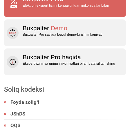
Elektron ekspert tizimi kengaytirilgan imkoniyatlar bilan
Buxgalter
Demo
Buxgalter Pro saytiga bepul demo‑kirish imkoniyati
Buxgalter Pro haqida
Ekspert tizimi va uning imkoniyatlari bilan batafsil tanishing
Soliq kodeksi
Foyda soligʻi
JShDS
QQS