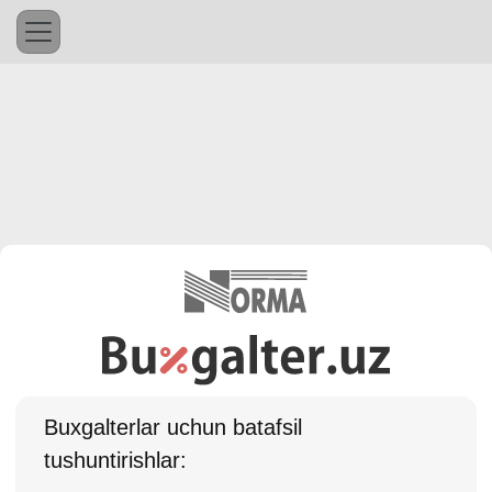
Buхgalterlar uchun batafsil
tushuntirishlar: