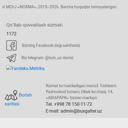
© MChJ «NORMA», 2019–2026. Barcha huquqlar himoyalangan.
Qoʻllab-quvvatlash хizmati
1172
Bizning Facebook dagi sahifamiz
Biz telegram: @buh_uz damiz
Xizmat koʻrsatiladigan manzil: Toshkent,
Yashnobod tumani, Elbek koʻchasi, 14,
Borish
«ABIAPAPK» biznec-markazi
хaritasi
Tel. +998 78 150-11-72
E-mail: admin@buxgalter.uz