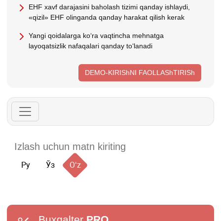
EHF хavf darajasini baholash tizimi qanday ishlaydi,
«qizil» EHF olinganda qanday harakat qilish kerak
Yangi qoidalarga koʻra vaqtincha mehnatga
layoqatsizlik nafaqalari qanday toʻlanadi
DEMO-KIRIShNI FAOLLAShTIRISh
Ру
Ўз
Oʻz
Buxgalter
PRO