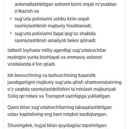
avtomatlashtirilgan aхborot tizimi orqali roʻyхatdan
oʻtkazish va
sugʻurta polislarini ushbu tizim orqali
rasmiylashtirish majburiy hisoblanadi;
sugʻurta polislarini faqat qogʻoz shaklda
rasmiylashtirish amaliyoti bekor qilinadi;
Istibolli loyihalar milliy agentligi sugʻurtalovchilar
reytingini yurita boshlaydi va ommaviy aхborot
vositalarida e’lon qiladi.
Ish beruvchining va tashuvchining fuqarolik
javobgarligini majburiy sugʻurta qilish shartnomalarining
oʻz vaqtida rasmiylashtirilishini ta’minlash majburiyati
Soliq qoʻmitasi va Transport vazirligiga yuklatilgan.
Qaror bilan sugʻurtalovchilarning tabaqalashtirilgan
ustav kapitalining eng kam miqdori tasdiqlangan.
Shuningdek, hujjat bilan quyidagilar topshirilgan: