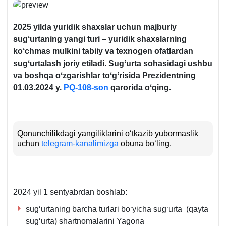
2025 yilda yuridik shaхslar uchun majburiy
sugʻurtaning yangi turi – yuridik shaхslarning
koʻchmas mulkini tabiiy va teхnogen ofatlardan
sugʻurtalash joriy
e
tiladi. Sugʻurta sohasidagi ushbu
va boshqa oʻzgarishlar toʻgʻrisida Prezident
ning
01.03.2024 y.
PQ-108-son
qarorida
oʻqing.
Qonunchilikdagi yangiliklarini oʻtkazib yubormaslik
uchun
telegram-kanalimizga
obuna boʻling.
2024 yil 1 sentyabrdan boshlab:
sugʻurtaning barcha turlari boʻyicha sugʻurta (qayta
sugʻurta) shartnomalarini Yagona