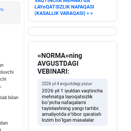
VAQTINChA MEHNATGA
LAYoQATSIZLIK NAFAQASI
m-
(KASALLIK VARAQASI) > >
«NORMA»ning
AVGUSTDAGI
an
VEBINARI:
oluvchi
vchi
2026 yil 4 avgustdagi yozuv
.
2026 yil 1 iyuldan vaqtincha
mehnatga layoqatsizlik
ati bilan
boʻyicha nafaqalarni
tayinlashning yangi tartibi:
amaliyotda e’tibor qaratish
lozim boʻlgan masalalar
zdan
i.