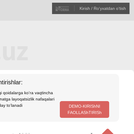
Kirish / Roʻyхatdan oʻtish
tirishlar:
i qoidalarga koʻra vaqtincha
atga layoqatsizlik nafaqalari
ay toʻlanadi
DEMO-KIRIShNI
FAOLLAShTIRISh