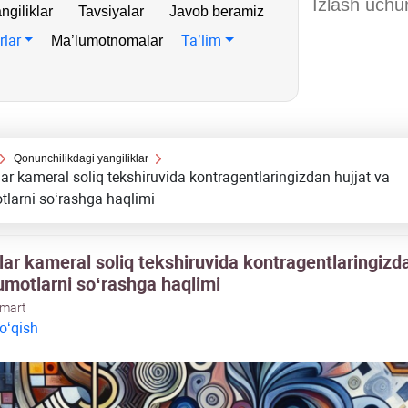
ngiliklar
Tavsiyalar
Javob beramiz
rlar
Ta’lim
Ma’lumotnomalar
Qonunchilikdagi yangiliklar
lar kameral soliq tekshiruvida kontragentlaringizdan hujjat va
larni soʻrashga haqlimi
lar kameral soliq tekshiruvida kontragentlaringizda
umotlarni soʻrashga haqlimi
 mart
 oʻqish