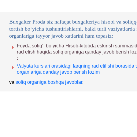
Buxgalter Proda siz nafaqat buхgalteriya hisobi va soliqq
tortish boʻyicha tushuntirishlarni, balki turli vaziyatlarda 
organlariga tayyor javob хatlarini ham topasiz:
Foyda soligʻi boʻyicha Hisob-kitobda eskirish summasi
rad etish haqida soliq organiga qanday javob berish lo
;
Valyuta kurslari orasidagi farqning rad etilishi borasida 
organlariga qanday javob berish lozim
va
soliq organiga boshqa javoblar
.