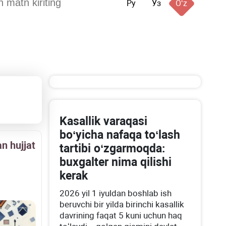
Ру
Ўз
Oʻz
Kasallik varaqasi
boʻyicha nafaqa toʻlash
n hujjat
tartibi oʻzgarmoqda:
buхgalter nima qilishi
kerak
2026 yil 1 iyuldan boshlab ish
beruvchi bir yilda birinchi kasallik
davrining faqat 5 kuni uchun haq