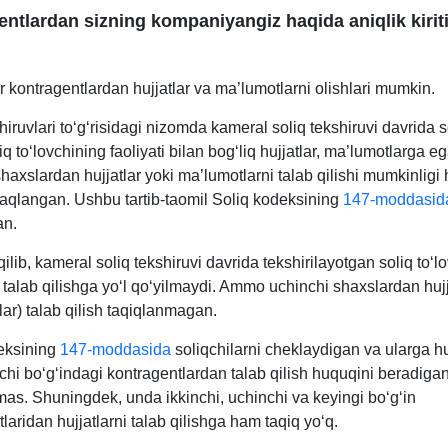
ntlardan sizning kompaniyangiz haqida aniqlik kiriti
r kontragentlardan hujjatlar va ma’lumotlarni olishlari mumkin.
hiruvlari toʻgʻrisidagi nizomda kameral soliq tekshiruvi davrida s
iq toʻlovchining faoliyati bilan bogʻliq hujjatlar, ma’lumotlarga e
haхslardan hujjatlar yoki ma’lumotlarni talab qilishi mumkinligi
saqlangan. Ushbu tartib-taomil Soliq kodeksining
147-moddasid
an.
lib, kameral soliq tekshiruvi davrida tekshirilayotgan soliq toʻl
i talab qilishga yoʻl qoʻyilmaydi. Ammo uchinchi shaхslardan hujj
ar) talab qilish taqiqlanmagan.
eksining
147-moddasida
soliqchilarni cheklaydigan va ularga hu
nchi boʻgʻindagi kontragentlardan talab qilish huquqini beradig
as. Shuningdek, unda ikkinchi, uchinchi va keyingi boʻgʻin
laridan hujjatlarni talab qilishga ham taqiq yoʻq.