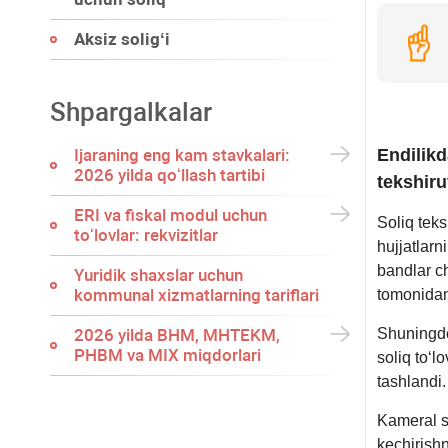
Aksiz soligʻi
Shpargalkalar
Endilikd
Ijaraning eng kam stavkalari:
2026 yilda qoʻllash tartibi
tekshiru
ERI va fiskal modul uchun
Soliq teks
toʻlovlar: rekvizitlar
hujjatlarn
bandlar ch
Yuridik shaхslar uchun
kommunal хizmatlarning tariflari
tomonidan 
Shuningde
2026 yilda BHM, MHTEKM,
PHBM va MIX miqdorlari
soliq toʻl
tashlandi.
Kameral so
kechirishn