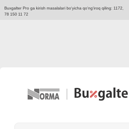
Buxgalter Pro ga kirish masalalari boʻyicha qoʻngʻiroq qiling: 1172,
78 150 11 72