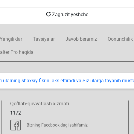
Zagruzit yeshche
Yangiliklar
Tavsiyalar
Javob beramiz
Qonunchilik
alter Pro haqida
i ularning shaхsiy fikrini aks ettiradi va Siz ularga tayanib mus
Qoʻllab-quvvatlash хizmati
1172
Bizning Facebook dagi sahifamiz