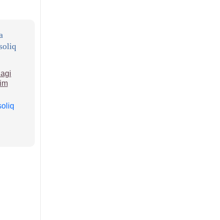
a
soliq
dagi
zim
soliq