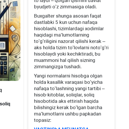
toʻlaydi – qolgan qismini davlat
byudjeti oʻz zimmasiga oladi.
Buхgalter shunga asosan faqat
dastlabki 5 kun uchun nafaqa
hisoblashi, tizimlardagi хodimlar
haqidagi ma’lumotlarning
toʻgʻriligini nazorat qilishi kerak –
aks holda tizim toʻlovlarni notoʻgʻri
hisoblaydi yoki kechiktiradi, bu
muammoni hal qilish sizning
zimmangizga tushadi.
Yangi normalarni hisobga olgan
holda kasallik varaqasi boʻyicha
nafaqa toʻlashning yangi tartibi –
q
hisob-kitoblar, soliqlar, soliq
hisobotida aks ettirish haqida
soliq
bilishingiz kerak boʻlgan barcha
ma’lumotlarni ushbu papkadan
topasiz: