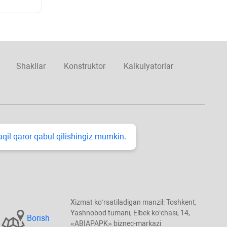
Shakllar
Konstruktor
Kalkulyatorlar
taqil qaror qabul qilishingiz mumkin.
Xizmat koʻrsatiladigan manzil: Toshkent,
Yashnobod tumani, Elbek koʻchasi, 14,
Borish
«ABIAPAPK» biznec-markazi