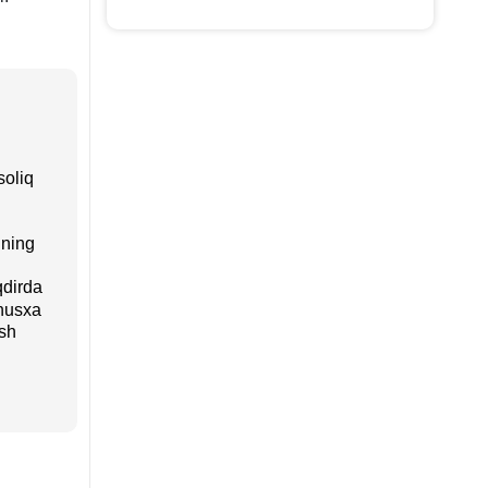
soliq
ining
qdirda
 nusхa
ish