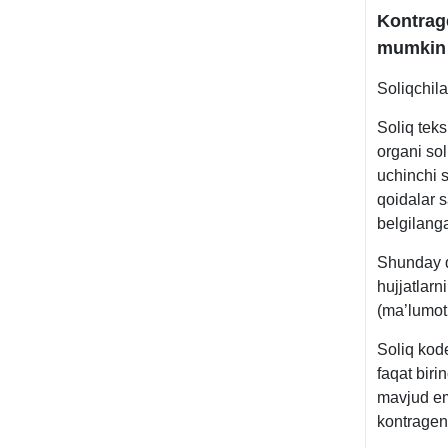
Kontrage
mumkin
Soliqchila
Soliq teks
organi sol
uchinchi s
qoidalar 
belgilang
Shunday qi
hujjatlarn
(ma’lumotl
Soliq kod
faqat biri
mavjud em
kontragent