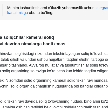
Muhim tushuntirishlarni oʻtkazib yubormaslik uchun
telegra
kanalimizga
obuna boʻling.
a soliqchilar kameral soliq
vi davrida nimalarga haqli emas
hiruvlari toʻgʻrisidagi nizomdan tekshirilayotgan soliq toʻlovchid
i talab qilish va undan ushbu hujjatlarni taqdim etishni tartibga s
iqarib tashlandi. Avvalroq hujjatlar va tushuntirishlar soliq toʻlo
soliq organining soʻroviga koʻra besh kun ichida taqdim etilgan
k, Nizomdan soliq organining kameral soliq tekshiruvi munosab
ovchini soliq organiga chaqirish huquqlariga oid bandlar chiqarib
liq tekshiruvi davrida soliq toʻlovchining hududi, binolarini koʻ
i amalga oshirish tartibini belgilovchi qoidalar chiqarib tashland