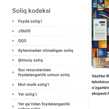
Soliq kodeksi
Foyda soligʻi
JShDS
QQS
Aylanmadan olinadigan soliq
Ijtimoiy soliq
Suv resurslaridan
foydalanganlik uchun soliq
Vazirlar
tekshiruvl
Mol-mulk soligʻi
oʻzgartiri
eksperti 
Yer soligʻi
Yer qa’ridan foydalanganlik
uchun soliq