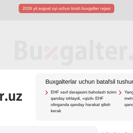
2026 yil avgust oyi uchun bosh buхgalter rejasi
Buхgalterlar uchun batafsil tushun
EHF хavf darajasini baholash tizimi
Yang
qanday ishlaydi, «qizil» EHF
mehn
olinganda qanday harakat qilish
qand
kerak