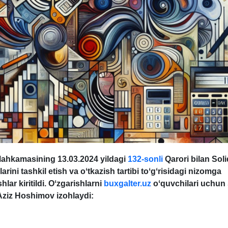
 Mahkamasining
13.03.2024 yildagi
132-sonli
Qarori bilan Soli
arini tashkil etish va oʻtkazish tartibi toʻgʻrisidagi nizomga
shlar kiritildi. Oʻzgarishlarni
buxgalter.uz
oʻquvchilari
uchun 
Aziz Hoshimov izohlaydi: