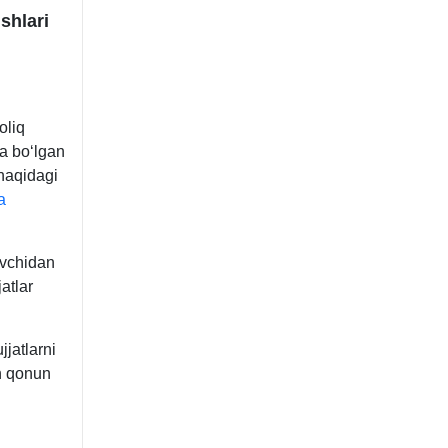
shlari
oliq
ga boʻlgan
 haqidagi
a
ovchidan
atlar
jjatlarni
an qonun