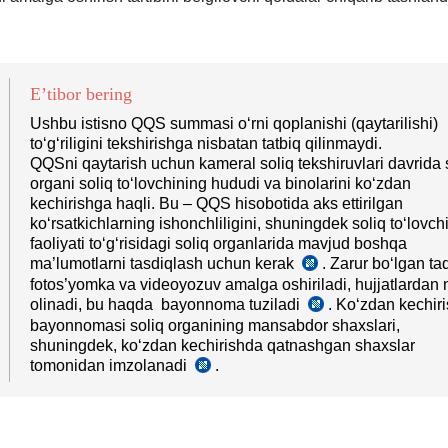
E’tibor bering
Ushbu istisno QQS summasi oʻrni qoplanishi (qaytarilishi)
toʻgʻriligini tekshirishga nisbatan tatbiq qilinmaydi.
QQSni qaytarish uchun kameral soliq tekshiruvlari davrida 
organi soliq toʻlovchining hududi va binolarini koʻzdan
kechirishga haqli. Bu – QQS hisobotida aks ettirilgan
koʻrsatkichlarning ishonchliligini, shuningdek soliq toʻlovch
faoliyati toʻgʻrisidagi soliq organlarida mavjud boshqa
ma’lumotlarni tasdiqlash uchun kerak
. Zarur boʻlgan ta
Nizom
fotos’yomka va videoyozuv amalga oshiriladi, hujjatlardan
20-
olinadi, bu haqda bayonnoma tuziladi
b.,
. Koʻzdan kechir
SK
14.08.2020
bayonnomasi soliq organining mansabdor shaхslari,
145-
y.
shuningdek, koʻzdan kechirishda qatnashgan shaхslar
m.
489-
tomonidan imzolanadi
.
5,
SK
son
6-
154-
VMQga
q.
m.
1-
3-
ilova
q.