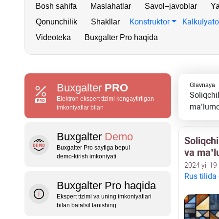
Bosh sahifa
Maslahatlar
Savol–javoblar
Ya
Konstruktor
Kalkulyato
Qonunchilik
Shakllar
Videoteka
Buxgalter Pro haqida
Buxgalter
PRO
Glavnaya
Soliqchi
Elektron ekspert tizimi kengaytirilgan
ma’lumot
imkoniyatlar bilan
Buxgalter
Demo
Soliqchi
Buxgalter Pro saytiga bepul
va ma’l
demo‑kirish imkoniyati
2024 yil 19
Rus tilida
Buxgalter Pro haqida
Ekspert tizimi va uning imkoniyatlari
bilan batafsil tanishing