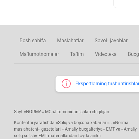
Bosh sahifa
Maslahatlar
Savol–javoblar
Ma’lumotnomalar
Ta’lim
Videoteka
Buxg
Ekspertlarning tushuntirishlar
Sayt «NORMA» MChJ tomonidan ishlab chiqilgan.
Kontentni yaratishda «Soliq va bojхona хabarlari» , «Norma
maslahatchi» gazetalari, «Amaliy buхgalteriya» EMT va «Amaliy
soliq solish» EMT materiallaridan foydalanildi.