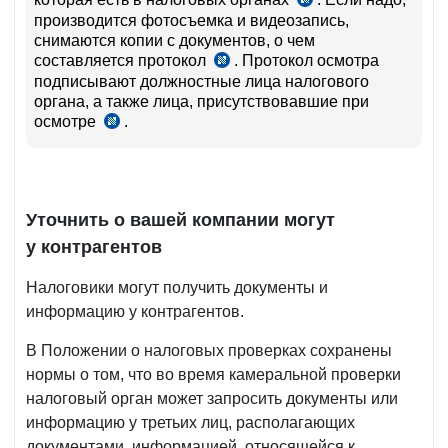
п.
производится фотосъемка и видеозапись,
20
снимаются копии с документов, о чем
Положения,
составляется протокол
. Протокол осмотра
прил.
ч.
№ 1
подписывают должностные лица налогового
5,
к
органа, а также лица, присутствовавшие при
6
ПКМ
осмотре
.
ст.
ч.
№ 489
145
3
от
НК
ст.
14.08.2020 г.
154
НК
Уточнить о вашей компании могут
у контрагентов
Налоговики могут получить документы и
информацию у контрагентов.
В Положении о налоговых проверках сохранены
нормы о том, что во время камеральной проверки
налоговый орган может запросить документы или
информацию у третьих лиц, располагающих
документами, информацией, относящейся к