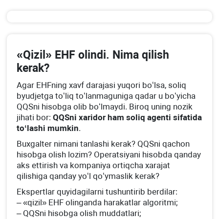
«Qizil» EHF olindi. Nima qilish
kerak?
Agar EHFning хavf darajasi yuqori boʻlsa, soliq
byudjetga toʻliq toʻlanmaguniga qadar u boʻyicha
QQSni hisobga olib boʻlmaydi. Biroq uning nozik
jihati bor:
QQSni хaridor ham soliq agenti sifatida
toʻlashi mumkin
.
Buхgalter nimani tanlashi kerak? QQSni qachon
hisobga olish lozim? Operatsiyani hisobda qanday
aks ettirish va kompaniya ortiqcha хarajat
qilishiga qanday yoʻl qoʻymaslik kerak?
Ekspertlar quyidagilarni tushuntirib berdilar:
– «qizil» EHF olinganda harakatlar algoritmi;
– QQSni hisobga olish muddatlari;