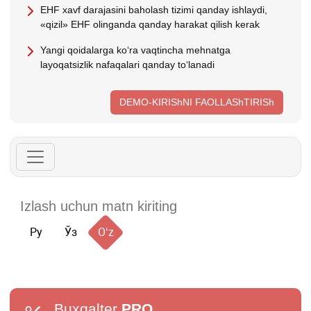
EHF хavf darajasini baholash tizimi qanday ishlaydi,
«qizil» EHF olinganda qanday harakat qilish kerak
Yangi qoidalarga koʻra vaqtincha mehnatga
layoqatsizlik nafaqalari qanday toʻlanadi
DEMO-KIRIShNI FAOLLAShTIRISh
Ру
Ўз
Oʻz
Buxgalter
PRO