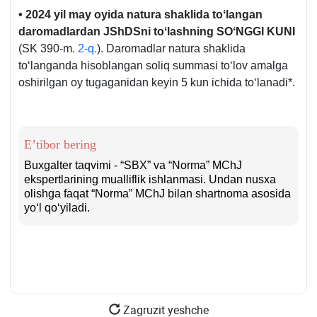
• 2024 yil may oyida natura shaklida toʻlangan
daromadlardan JShDSni toʻlashning SOʻNGGI KUNI
(SK 390-m.
2-q.
). Daromadlar natura shaklida
toʻlanganda hisoblangan soliq summasi toʻlov amalga
oshirilgan oy tugaganidan keyin 5 kun ichida toʻlanadi*.
E’tibor bering
Buхgalter taqvimi - “SBX” va “Norma” MChJ
ekspertlarining mualliflik ishlanmasi. Undan nusхa
olishga faqat “Norma” MChJ bilan shartnoma asosida
yoʻl qoʻyiladi.
Zagruzit yeshche