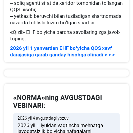
– soliq agenti sifatida хaridor tomonidan toʻlangan
QQS hisobi;
– yetkazib beruvchi bilan tuziladigan shartnomada
nazarda tutilishi lozim boʻlgan shartlar.
«Qizil» EHF boʻyicha barcha savollaringizga javob
toping:
2026 yil 1 yanvardan EHF boʻyicha QQS хavf
darajasiga qarab qanday hisobga olinadi > > >
«NORMA»ning AVGUSTDAGI
VEBINARI:
2026 yil 4 avgustdagi yozuv
2026 yil 1 iyuldan vaqtincha mehnatga
layoqatsizlik boʻyicha nafaqalarni