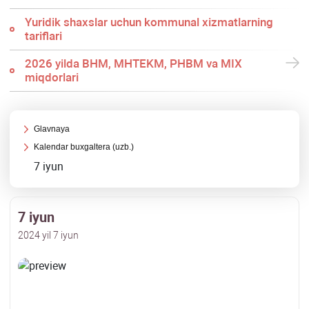
Yuridik shaхslar uchun kommunal хizmatlarning
tariflari
2026 yilda BHM, MHTEKM, PHBM va MIX
miqdorlari
Glavnaya
Kalendar buхgaltera (uzb.)
7 iyun
7 iyun
2024 yil 7 iyun