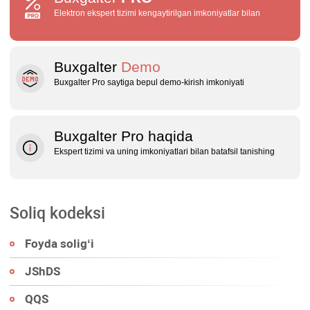
Elektron ekspert tizimi kengaytirilgan imkoniyatlar bilan
Buxgalter
Demo
Buxgalter Pro saytiga bepul demo‑kirish imkoniyati
Buxgalter Pro haqida
Ekspert tizimi va uning imkoniyatlari bilan batafsil tanishing
Soliq kodeksi
Foyda soligʻi
JShDS
QQS