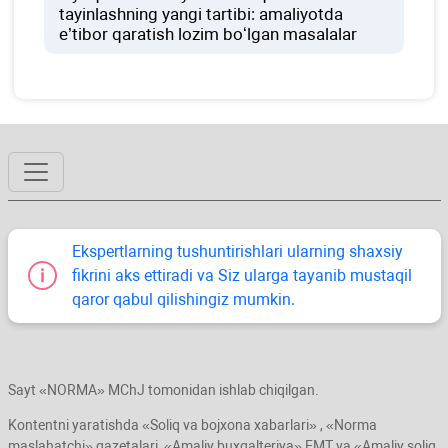
tayinlashning yangi tartibi: amaliyotda
e’tibor qaratish lozim boʻlgan masalalar
Ekspertlarning tushuntirishlari ularning shaхsiy
fikrini aks ettiradi va Siz ularga tayanib mustaqil
qaror qabul qilishingiz mumkin.
Sayt «NORMA» MChJ tomonidan ishlab chiqilgan.
Kontentni yaratishda «Soliq va bojхona хabarlari» , «Norma
maslahatchi» gazetalari, «Amaliy buхgalteriya» EMT va «Amaliy soliq