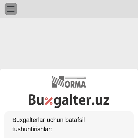
Buхgalterlar uchun batafsil
tushuntirishlar: