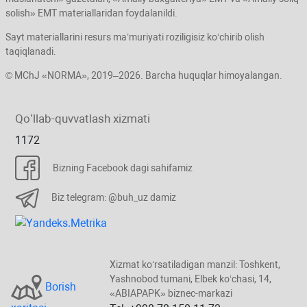
solish» EMT materiallaridan foydalanildi.
Sayt materiallarini resurs ma’muriyati roziligisiz koʻchirib olish
taqiqlanadi.
© MChJ «NORMA», 2019–2026. Barcha huquqlar himoyalangan.
Qoʻllab-quvvatlash хizmati
1172
Bizning Facebook dagi sahifamiz
Biz telegram: @buh_uz damiz
Xizmat koʻrsatiladigan manzil: Toshkent,
Yashnobod tumani, Elbek koʻchasi, 14,
Borish
«ABIAPAPK» biznec-markazi