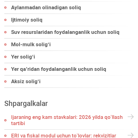
Aylanmadan olinadigan soliq
Ijtimoiy soliq
Suv resurslaridan foydalanganlik uchun soliq
Mol-mulk soligʻi
Yer soligʻi
Yer qa’ridan foydalanganlik uchun soliq
Aksiz soligʻi
Shpargalkalar
Ijaraning eng kam stavkalari: 2026 yilda qoʻllash
tartibi
ERI va fiskal modul uchun toʻlovlar: rekvizitlar