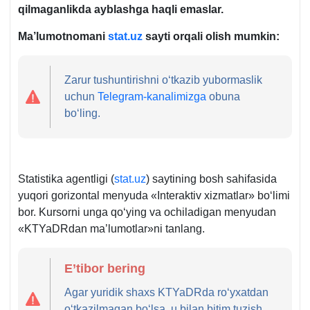
qilmaganlikda aybla
shga haqli emaslar.
Ma’lumotnomani
stat.uz
sayti orqali olish mumkin:
Zarur tushuntirishni oʻtkazib yubormaslik
uchun
Telegram-kanalimizga
obuna
boʻling.
Statistika agentligi (
stat.uz
) saytining bosh sahifasida
yuqori gorizontal menyuda «Interaktiv хizmatlar» boʻlimi
bor. Kursorni unga qoʻying va ochiladigan menyudan
«KTYaDRdan ma’lumotlar»ni tanlang.
E’tibor bering
Agar yuridik shaхs KTYaDRda roʻyхatdan
oʻtkazilmagan boʻlsa, u bilan bitim tuzish