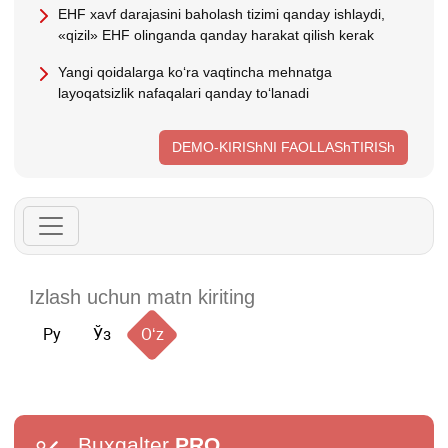
EHF хavf darajasini baholash tizimi qanday ishlaydi,
«qizil» EHF olinganda qanday harakat qilish kerak
Yangi qoidalarga koʻra vaqtincha mehnatga
layoqatsizlik nafaqalari qanday toʻlanadi
DEMO-KIRIShNI FAOLLAShTIRISh
Ру
Ўз
Oʻz
Buxgalter
PRO