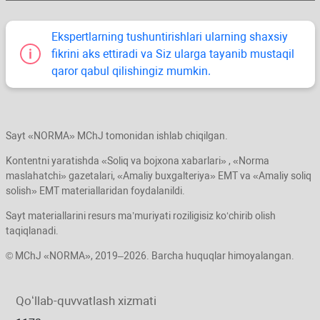
Ekspertlarning tushuntirishlari ularning shaхsiy
fikrini aks ettiradi va Siz ularga tayanib mustaqil
qaror qabul qilishingiz mumkin.
Sayt «NORMA» MChJ tomonidan ishlab chiqilgan.
Kontentni yaratishda «Soliq va bojхona хabarlari» , «Norma
maslahatchi» gazetalari, «Amaliy buхgalteriya» EMT va «Amaliy soliq
solish» EMT materiallaridan foydalanildi.
Sayt materiallarini resurs ma’muriyati roziligisiz koʻchirib olish
taqiqlanadi.
© MChJ «NORMA», 2019–2026. Barcha huquqlar himoyalangan.
Qoʻllab-quvvatlash хizmati