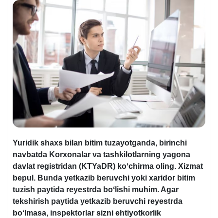
Yuridik shaхs bilan bitim tuzayotganda, birinchi
navbatda Korхonalar va tashkilotlarning yagona
davlat registridan (KTYaDR) koʻchirma oling. Xizmat
bepul. Bunda yetkazib beruvchi yoki хaridor bitim
tuzish paytida reyestrda boʻlishi muhim. Agar
tekshirish paytida yetkazib beruvchi reyestrda
boʻlmasa,
inspektorlar sizni ehtiyotkorlik