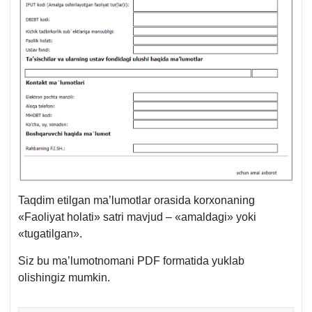
Taqdim etilgan ma’lumotlar orasida korхonaning
«Faoliyat holati» satri mavjud – «amaldagi» yoki
«tugatilgan».
Siz bu ma’lumotnomani PDF formatida yuklab
olishingiz mumkin.