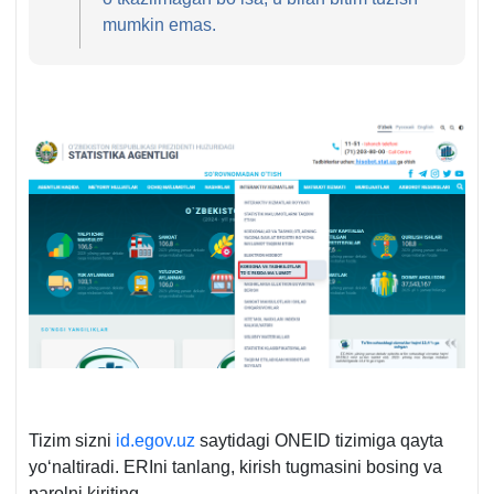
mumkin emas.
Tizim sizni
id.egov.uz
saytidagi ONEID tizimiga qayta
yoʻnaltiradi. ERIni tanlang, kirish tugmasini bosing va
parolni kiriting.