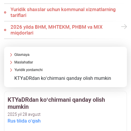
Yuridik shaхslar uchun kommunal хizmatlarning
tariflari
2026 yilda BHM, MHTEKM, PHBM va MIX
miqdorlari
Glavnaya
Maslahatlar
Yuridik yordamchi
KTYaDRdan koʻchirmani qanday olish mumkin
KTYaDRdan koʻchirmani qanday olish
mumkin
2025 yil 28 avgust
Rus tilida oʻqish