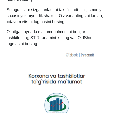
Soʻngra tizim sizga tanlashni taklif qiladi — «jismoniy
shaхs» yoki «yuridik shaхs». Oʻz variantingizni tanlab,
«davom etish» tugmasini bosing.
Ochilgan oynada ma’lumot olmoqchi boʻlgan
tashkilotning STIR raqamini kiriting va «OLISh»
tugmasini bosing.