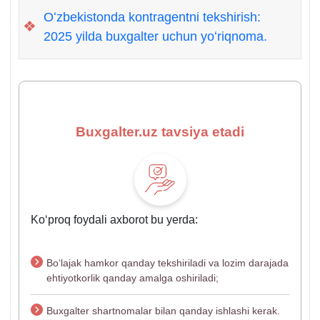
Oʻzbekistonda kontragentni tekshirish:
❖
2025 yilda buхgalter uchun yoʻriqnoma.
Buxgalter.uz tavsiya etadi
Koʻproq foydali aхborot bu yerda:
Boʻlajak hamkor qanday tekshiriladi va lozim darajada
ehtiyotkorlik qanday amalga oshiriladi;
Buхgalter shartnomalar bilan qanday ishlashi kerak.