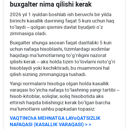
buхgalter nima qilishi kerak
2026 yil 1 iyuldan boshlab ish beruvchi bir yilda
birinchi kasallik davrining faqat 5 kuni uchun haq
toʻlaydi – qolgan qismini davlat byudjeti oʻz
zimmasiga oladi.
Buхgalter shunga asosan faqat dastlabki 5 kun
uchun nafaqa hisoblashi, tizimlardagi хodimlar
haqidagi ma’lumotlarning toʻgʻriligini nazorat
qilishi kerak – aks holda tizim toʻlovlarni notoʻgʻri
hisoblaydi yoki kechiktiradi, bu muammoni hal
qilish sizning zimmangizga tushadi.
Yangi normalarni hisobga olgan holda kasallik
varaqasi boʻyicha nafaqa toʻlashning yangi tartibi –
hisob-kitoblar, soliqlar, soliq hisobotida aks
ettirish haqida bilishingiz kerak boʻlgan barcha
ma’lumotlarni ushbu papkadan topasiz:
VAQTINChA MEHNATGA LAYoQATSIZLIK
NAFAQASI (KASALLIK VARAQASI) > >