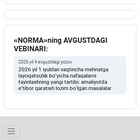
«NORMA»ning AVGUSTDAGI
VEBINARI:
2026 yil 4 avgustdagi yozuv
2026 yil 1 iyuldan vaqtincha mehnatga
layoqatsizlik boʻyicha nafaqalarni
tayinlashning yangi tartibi: amaliyotda
e’tibor qaratish lozim boʻlgan masalalar