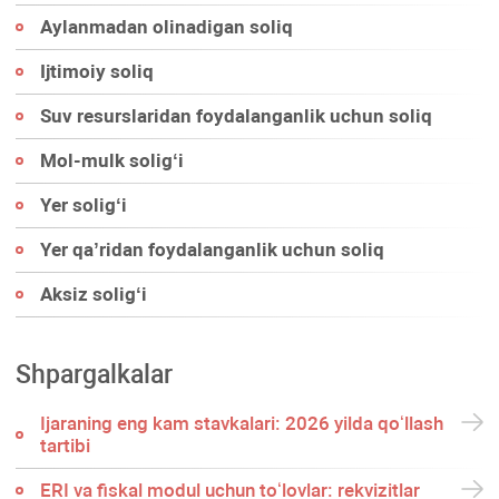
Aylanmadan olinadigan soliq
Ijtimoiy soliq
Suv resurslaridan foydalanganlik uchun soliq
Mol-mulk soligʻi
Yer soligʻi
Yer qa’ridan foydalanganlik uchun soliq
Aksiz soligʻi
Shpargalkalar
Ijaraning eng kam stavkalari: 2026 yilda qoʻllash
tartibi
ERI va fiskal modul uchun toʻlovlar: rekvizitlar