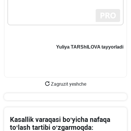
Yuliya TARShILOVA
t
ayyorla
di
Zagruzit yeshche
Kasallik varaqasi boʻyicha nafaqa
toʻlash tartibi oʻzgarmoqda: