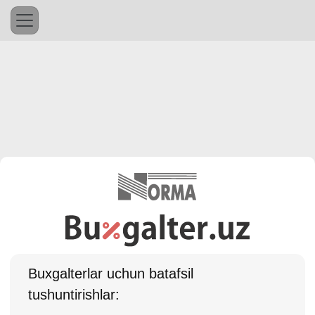
Buхgalterlar uchun batafsil
tushuntirishlar: