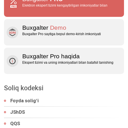
Elektron ekspert tizimi kengaytirilgan imkoniyatlar bilan
Buxgalter
Demo
Buxgalter Pro saytiga bepul demo‑kirish imkoniyati
Buxgalter Pro haqida
Ekspert tizimi va uning imkoniyatlari bilan batafsil tanishing
Soliq kodeksi
Foyda soligʻi
JShDS
QQS