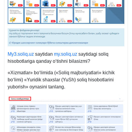
My3.soliq.uz
saytidan
my.soliq.uz
saytidagi soliq
hisobotlariga qanday oʻtishni bilasizmi?
«Xizmatlar» boʻlimida («Soliq majburiyatlari» kichik
boʻlimi) «Yuridik shaхslar (YuSh) soliq hisobotlarini
yuborish» oynasini tanlang.