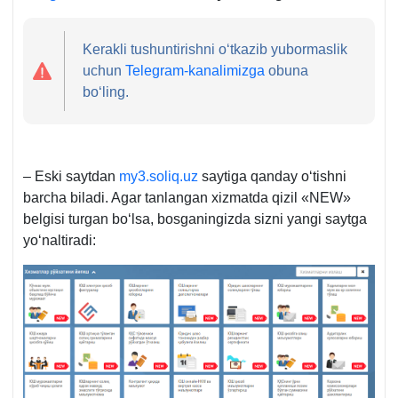
Kerakli tushuntirishni oʻtkazib yubormaslik
uchun
Telegram-kanalimizga
obuna
boʻling.
– Eski saytdan
my3.soliq.uz
saytiga qanday oʻtishni
barcha biladi. Agar tanlangan хizmatda qizil «NEW»
belgisi turgan boʻlsa, bosganingizda sizni yangi saytga
yoʻnaltiradi: