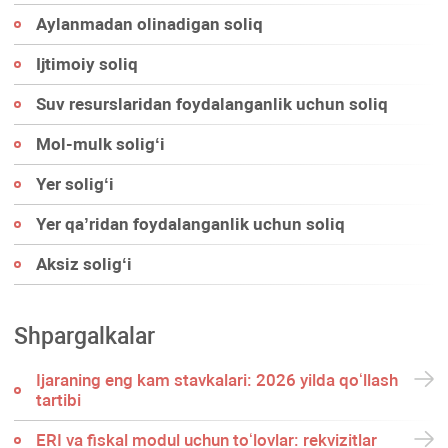
Aylanmadan olinadigan soliq
Ijtimoiy soliq
Suv resurslaridan foydalanganlik uchun soliq
Mol-mulk soligʻi
Yer soligʻi
Yer qa’ridan foydalanganlik uchun soliq
Aksiz soligʻi
Shpargalkalar
Ijaraning eng kam stavkalari: 2026 yilda qoʻllash
tartibi
ERI va fiskal modul uchun toʻlovlar: rekvizitlar