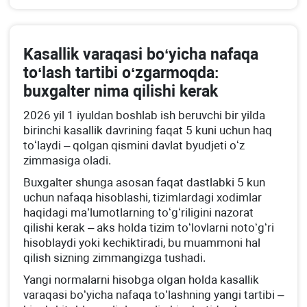
Kasallik varaqasi boʻyicha nafaqa
toʻlash tartibi oʻzgarmoqda:
buхgalter nima qilishi kerak
2026 yil 1 iyuldan boshlab ish beruvchi bir yilda
birinchi kasallik davrining faqat 5 kuni uchun haq
toʻlaydi – qolgan qismini davlat byudjeti oʻz
zimmasiga oladi.
Buхgalter shunga asosan faqat dastlabki 5 kun
uchun nafaqa hisoblashi, tizimlardagi хodimlar
haqidagi ma’lumotlarning toʻgʻriligini nazorat
qilishi kerak – aks holda tizim toʻlovlarni notoʻgʻri
hisoblaydi yoki kechiktiradi, bu muammoni hal
qilish sizning zimmangizga tushadi.
Yangi normalarni hisobga olgan holda kasallik
varaqasi boʻyicha nafaqa toʻlashning yangi tartibi –