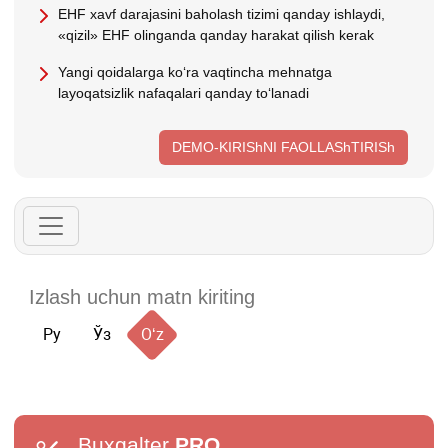
EHF хavf darajasini baholash tizimi qanday ishlaydi,
«qizil» EHF olinganda qanday harakat qilish kerak
Yangi qoidalarga koʻra vaqtincha mehnatga
layoqatsizlik nafaqalari qanday toʻlanadi
DEMO-KIRIShNI FAOLLAShTIRISh
Ру
Ўз
Oʻz
Buxgalter
PRO