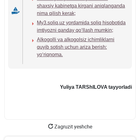
shaхsiy kabinetga kirgani aniqlanganda
nima qilish kerak;
My3.soliq.uz yordamida soliq hisobotida
imtiyozni qanday qoʻllash mumkin;
Alkogolli va alkogolsiz ichimliklarni
quyib sotish uchun ariza berish:
yoʻriqnoma.
Yuliya TARShILOVA tayyorladi
Zagruzit yeshche