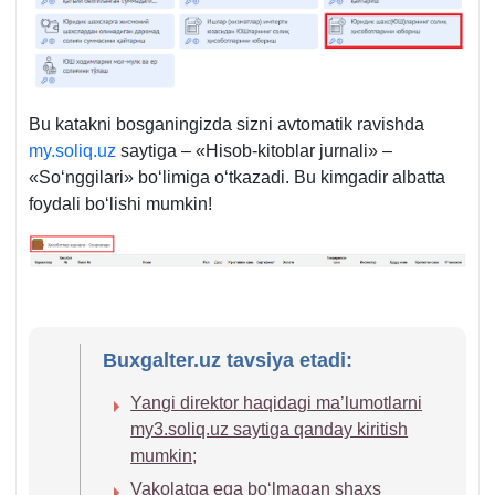
Bu katakni bosganingizda sizni avtomatik ravishda
my.soliq.uz
saytiga – «Hisob-kitoblar jurnali» –
«Soʻnggilari» boʻlimiga oʻtkazadi. Bu kimgadir albatta
foydali boʻlishi mumkin!
Buxgalter.uz tavsiya etadi:
Yangi direktor haqidagi ma’lumotlarni
my3.soliq.uz saytiga qanday kiritish
mumkin;
Vakolatga ega boʻlmagan shaхs