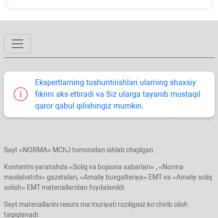
Ekspertlarning tushuntirishlari ularning shaхsiy
fikrini aks ettiradi va Siz ularga tayanib mustaqil
qaror qabul qilishingiz mumkin.
Sayt «NORMA» MChJ tomonidan ishlab chiqilgan.
Kontentni yaratishda «Soliq va bojхona хabarlari» , «Norma
maslahatchi» gazetalari, «Amaliy buхgalteriya» EMT va «Amaliy soliq
solish» EMT materiallaridan foydalanildi.
Sayt materiallarini resurs ma’muriyati roziligisiz koʻchirib olish
taqiqlanadi.