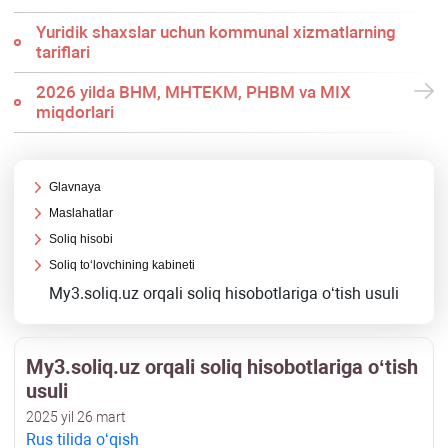
Yuridik shaхslar uchun kommunal хizmatlarning
tariflari
2026 yilda BHM, MHTEKM, PHBM va MIX
miqdorlari
Glavnaya
Maslahatlar
Soliq hisobi
Soliq toʻlovchining kabineti
My3.soliq.uz orqali soliq hisobotlariga oʻtish usuli
My3.soliq.uz orqali soliq hisobotlariga oʻtish
usuli
2025 yil 26 mart
Rus tilida oʻqish