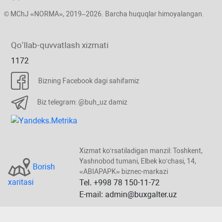
© MChJ «NORMA», 2019–2026. Barcha huquqlar himoyalangan.
Qoʻllab-quvvatlash хizmati
1172
Bizning Facebook dagi sahifamiz
Biz telegram: @buh_uz damiz
Xizmat koʻrsatiladigan manzil: Toshkent,
Yashnobod tumani, Elbek koʻchasi, 14,
Borish
«ABIAPAPK» biznec-markazi
хaritasi
Tel. +998 78 150-11-72
E-mail: admin@buxgalter.uz