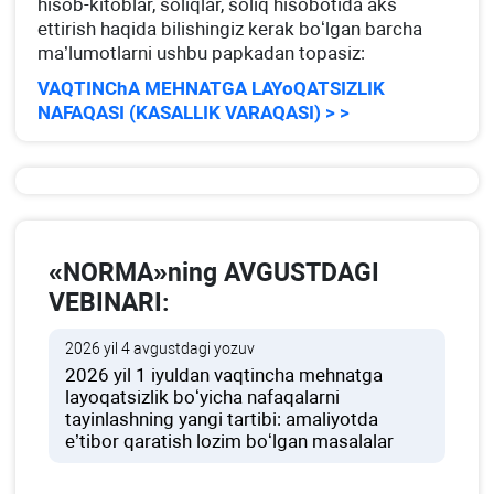
hisob-kitoblar, soliqlar, soliq hisobotida aks
ettirish haqida bilishingiz kerak boʻlgan barcha
ma’lumotlarni ushbu papkadan topasiz:
VAQTINChA MEHNATGA LAYoQATSIZLIK
NAFAQASI (KASALLIK VARAQASI) > >
«NORMA»ning AVGUSTDAGI
VEBINARI:
2026 yil 4 avgustdagi yozuv
2026 yil 1 iyuldan vaqtincha mehnatga
layoqatsizlik boʻyicha nafaqalarni
tayinlashning yangi tartibi: amaliyotda
e’tibor qaratish lozim boʻlgan masalalar