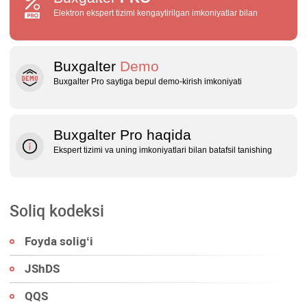
Elektron ekspert tizimi kengaytirilgan imkoniyatlar bilan
Buxgalter
Demo
Buxgalter Pro saytiga bepul demo‑kirish imkoniyati
Buxgalter Pro haqida
Ekspert tizimi va uning imkoniyatlari bilan batafsil tanishing
Soliq kodeksi
Foyda soligʻi
JShDS
QQS