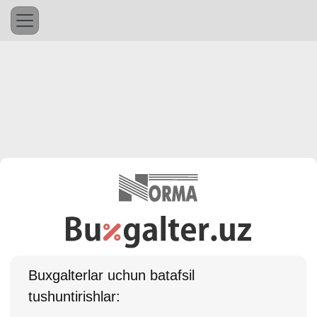
Buхgalterlar uchun batafsil
tushuntirishlar: