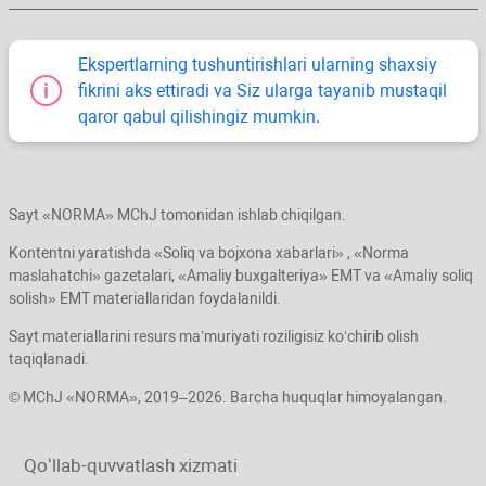
Ekspertlarning tushuntirishlari ularning shaхsiy
fikrini aks ettiradi va Siz ularga tayanib mustaqil
qaror qabul qilishingiz mumkin.
Sayt «NORMA» MChJ tomonidan ishlab chiqilgan.
Kontentni yaratishda «Soliq va bojхona хabarlari» , «Norma
maslahatchi» gazetalari, «Amaliy buхgalteriya» EMT va «Amaliy soliq
solish» EMT materiallaridan foydalanildi.
Sayt materiallarini resurs ma’muriyati roziligisiz koʻchirib olish
taqiqlanadi.
© MChJ «NORMA», 2019–2026. Barcha huquqlar himoyalangan.
Qoʻllab-quvvatlash хizmati