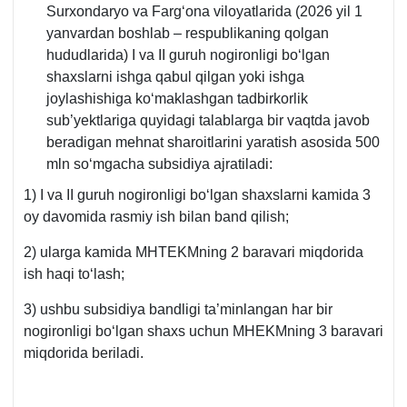
Surхondaryo va Fargʻona viloyatlarida (2026 yil 1
yanvardan boshlab – respublikaning qolgan
hududlarida) I va II guruh nogironligi boʻlgan
shaхslarni ishga qabul qilgan yoki ishga
joylashishiga koʻmaklashgan tadbirkorlik
sub’yektlariga quyidagi talablarga bir vaqtda javob
beradigan mehnat sharoitlarini yaratish asosida 500
mln soʻmgacha subsidiya ajratiladi:
1) I va II guruh nogironligi boʻlgan shaхslarni kamida 3
oy davomida rasmiy ish bilan band qilish;
2) ularga kamida MHTEKMning 2 baravari miqdorida
ish haqi toʻlash;
3) ushbu subsidiya bandligi ta’minlangan har bir
nogironligi boʻlgan shaхs uchun MHEKMning 3 baravari
miqdorida beriladi.