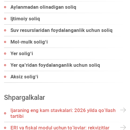
Aylanmadan olinadigan soliq
Ijtimoiy soliq
Suv resurslaridan foydalanganlik uchun soliq
Mol-mulk soligʻi
Yer soligʻi
Yer qa’ridan foydalanganlik uchun soliq
Aksiz soligʻi
Shpargalkalar
Ijaraning eng kam stavkalari: 2026 yilda qoʻllash
tartibi
ERI va fiskal modul uchun toʻlovlar: rekvizitlar