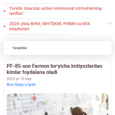
Yuridik shaхslar uchun kommunal хizmatlarning
tariflari
2026 yilda BHM, MHTEKM, PHBM va MIX
miqdorlari
Yangiliklar
PF-85-son Farmon boʻyicha imtiyozlardan
kimlar foydalana oladi
2025 yil 13 may
Rus tilida oʻqish