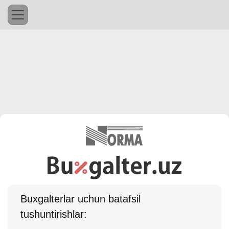
Buхgalterlar uchun batafsil
tushuntirishlar: