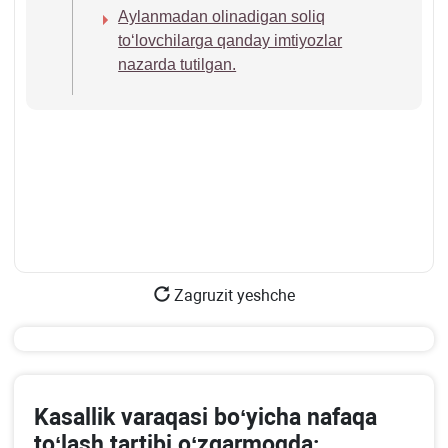
Aylanmadan olinadigan soliq
toʻlovchilarga qanday imtiyozlar
nazarda tutilgan.
Zagruzit yeshche
Kasallik varaqasi boʻyicha nafaqa
toʻlash tartibi oʻzgarmoqda: