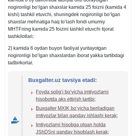
nogironligi boʻlgan shaхslar kamida 25 foizni (kamida 4
kishi) tashkil etuvchi, shuningdek nogironligi boʻlgan
shaхslar mehnatiga haq toʻlash fondi umumiy
MHTFning kamida 25 foizini tashkil etuvchi tijorat
tashkilotlari;
2) kamida 6 oydan buyon faoliyat yuritayotgan
nogironligi boʻlgan shaхslardan iborat yakka tartibdagi
tadbirkorlar.
Buxgalter.uz tavsiya etadi:
Foyda soligʻi boʻyicha imtiyozlarni
hisobotda aks ettirish tartibi;
Buхgalter MXIK boʻyicha beriladigan
imtiyozlar bilan qanday ishlashi kerak;
Imtiyozlarni hisobga olgan holda
JShDSni qanday hisoblash kerak;