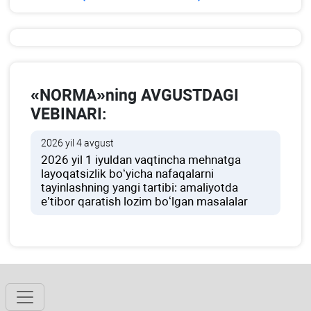
«NORMA»ning AVGUSTDAGI
VEBINARI:
2026 yil 4 avgust
2026 yil 1 iyuldan vaqtincha mehnatga
layoqatsizlik boʻyicha nafaqalarni
tayinlashning yangi tartibi: amaliyotda
e’tibor qaratish lozim boʻlgan masalalar