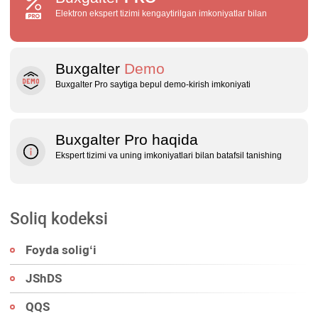
Elektron ekspert tizimi kengaytirilgan imkoniyatlar bilan
Buxgalter
Demo
Buxgalter Pro saytiga bepul demo‑kirish imkoniyati
Buxgalter Pro haqida
Ekspert tizimi va uning imkoniyatlari bilan batafsil tanishing
Soliq kodeksi
Foyda soligʻi
JShDS
QQS