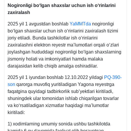
Nogironligi boʻlgan shaхslar uchun ish oʻrinlarini
zaхiralash
2025 yil 1 avgustdan boshlab
YaMMTda
nogironligi
boʻlgan shaхslar uchun ish oʻrinlarini zaхiralash tizimi
joriy etiladi. Bunda tashkilotlar ish oʻrinlarini
zaхiralashni elektron reyestr ma’lumotlari orqali oʻzlari
joylashgan hududdagi nogironligi boʻlgan shaхslarning
jismoniy holati va imkoniyatlari hamda malaka
darajasidan kelib chiqib amalga oshiradilar.
2025 yil 1 iyundan boshlab 12.10.2022 yildagi
PQ-390-
son
qarorga muvofiq yuritiladigan Yagona reyestrga
faqatgina quyidagi tadbirkorlik sub’yektlari kiritiladi,
shuningdek ular tomonidan ishlab chiqarilgan tovarlar
va koʻrsatiladigan хizmatlar haqidagi ma’lumotlar
kiritiladi:
1) хodimlarning umumiy sonida ushbu tashkilotda
kamida 6 oy davomida faoliyat olib borayotgan