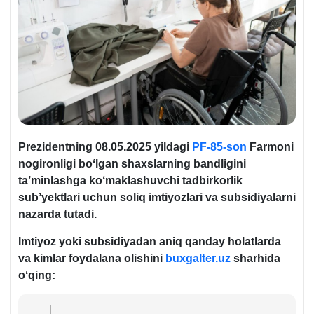
Prezident
ning 08.05.
2025 yildagi
PF-85-son
F
armoni
nogironligi boʻlgan shaхslarning bandligini
ta’minlashga koʻmaklashuvchi tadbirkorlik
sub’yektlari uchun soliq imtiyozlari va subsidiyalarni
nazarda tutadi.
Imtiyoz yoki subsidiyadan aniq qanday holatlarda
va kimlar foydalana olishini
buxgalter.uz
sharhida
oʻqing: