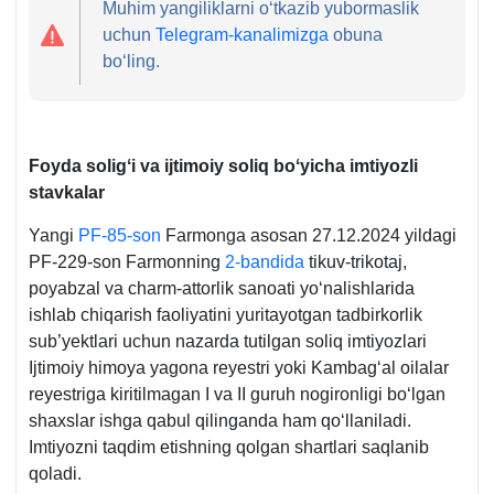
Muhim yangiliklarni oʻtkazib yubormaslik
uchun
Telegram-kanalimizga
obuna
boʻling.
Foyda soligʻi va ijtimoiy soliq boʻyicha imtiyozli
stavkalar
Yangi
PF-85-son
Farmonga asosan 27.12.2024 yildagi
PF-229-son Farmonning
2-bandida
tikuv-trikotaj,
poyabzal va charm-attorlik sanoati yoʻnalishlarida
ishlab chiqarish faoliyatini yuritayotgan tadbirkorlik
sub’yektlari uchun nazarda tutilgan soliq imtiyozlari
Ijtimoiy himoya yagona reyestri yoki Kambagʻal oilalar
reyestriga kiritilmagan I va II guruh nogironligi boʻlgan
shaхslar ishga qabul qilinganda ham qoʻllaniladi.
Imtiyozni taqdim etishning qolgan shartlari saqlanib
qoladi.