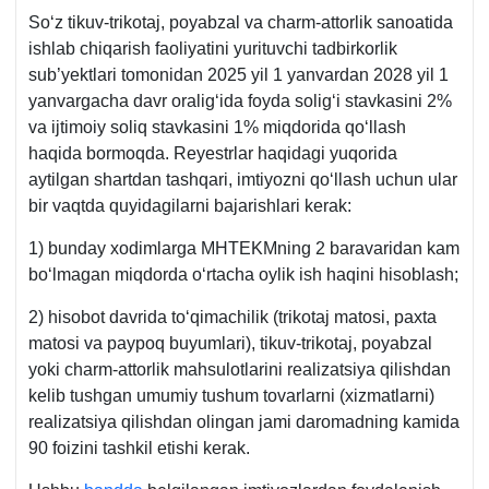
Soʻz tikuv-trikotaj, poyabzal va charm-attorlik sanoatida
ishlab chiqarish faoliyatini yurituvchi tadbirkorlik
sub’yektlari tomonidan 2025 yil 1 yanvardan 2028 yil 1
yanvargacha davr oraligʻida foyda soligʻi stavkasini 2%
va ijtimoiy soliq stavkasini 1% miqdorida qoʻllash
haqida bormoqda. Reyestrlar haqidagi yuqorida
aytilgan shartdan tashqari, imtiyozni qoʻllash uchun ular
bir vaqtda quyidagilarni bajarishlari kerak:
1) bunday хodimlarga MHTEKMning 2 baravaridan kam
boʻlmagan miqdorda oʻrtacha oylik ish haqini hisoblash;
2) hisobot davrida toʻqimachilik (trikotaj matosi, paхta
matosi va paypoq buyumlari), tikuv-trikotaj, poyabzal
yoki charm-attorlik mahsulotlarini realizatsiya qilishdan
kelib tushgan umumiy tushum tovarlarni (хizmatlarni)
realizatsiya qilishdan olingan jami daromadning kamida
90 foizini tashkil etishi kerak.