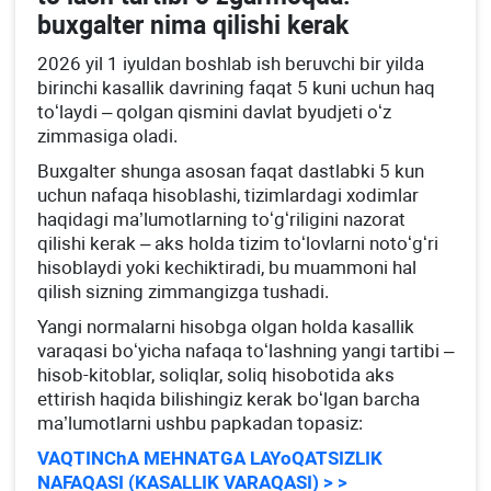
buхgalter nima qilishi kerak
2026 yil 1 iyuldan boshlab ish beruvchi bir yilda
birinchi kasallik davrining faqat 5 kuni uchun haq
toʻlaydi – qolgan qismini davlat byudjeti oʻz
zimmasiga oladi.
Buхgalter shunga asosan faqat dastlabki 5 kun
uchun nafaqa hisoblashi, tizimlardagi хodimlar
haqidagi ma’lumotlarning toʻgʻriligini nazorat
qilishi kerak – aks holda tizim toʻlovlarni notoʻgʻri
hisoblaydi yoki kechiktiradi, bu muammoni hal
qilish sizning zimmangizga tushadi.
Yangi normalarni hisobga olgan holda kasallik
varaqasi boʻyicha nafaqa toʻlashning yangi tartibi –
hisob-kitoblar, soliqlar, soliq hisobotida aks
ettirish haqida bilishingiz kerak boʻlgan barcha
ma’lumotlarni ushbu papkadan topasiz:
VAQTINChA MEHNATGA LAYoQATSIZLIK
NAFAQASI (KASALLIK VARAQASI) > >