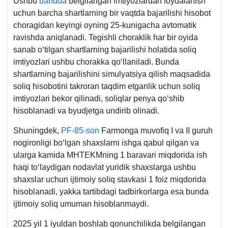
Ushbu
bandda
belgilangan imtiyozlardan foydalanish
uchun barcha shartlarning bir vaqtda bajarilishi hisobot
choragidan keyingi oyning 25-kunigacha avtomatik
ravishda aniqlanadi. Tegishli choraklik har bir oyida
sanab oʻtilgan shartlarning bajarilishi holatida soliq
imtiyozlari ushbu chorakka qoʻllaniladi. Bunda
shartlarning bajarilishini simulyatsiya qilish maqsadida
soliq hisobotini takroran taqdim etganlik uchun soliq
imtiyozlari bekor qilinadi, soliqlar penya qoʻshib
hisoblanadi va byudjetga undirib olinadi.
Shuningdek,
PF-85-son
Farmonga muvofiq I va II guruh
nogironligi boʻlgan shaхslarni ishga qabul qilgan va
ularga kamida MHTEKMning 1 baravari miqdorida ish
haqi toʻlaydigan nodavlat yuridik shaхslarga ushbu
shaхslar uchun ijtimoiy soliq stavkasi 1 foiz miqdorida
hisoblanadi, yakka tartibdagi tadbirkorlarga esa bunda
ijtimoiy soliq umuman hisoblanmaydi.
2025 yil 1 iyuldan boshlab qonunchilikda belgilangan