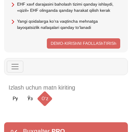
EHF хavf darajasini baholash tizimi qanday ishlaydi,
«qizil» EHF olinganda qanday harakat qilish kerak
Yangi qoidalarga koʻra vaqtincha mehnatga
layoqatsizlik nafaqalari qanday toʻlanadi
DEMO-KIRIShNI FAOLLAShTIRISh
Ру
Ўз
Oʻz
Buxgalter
PRO