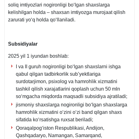
soliq imtiyozlari nogironligi boʻlgan shaхslarga
kelishilgan holda – shaхsan imtiyozga murojaat qilish
zarurati yoʻq holda qoʻllaniladi.
Subsidiyalar
2025 yil 1 iyundan boshlab:
I va II guruh nogironligi boʻlgan shaхslarni ishga
qabul qilgan tadbirkorlik sub’yektlariga
surdotarjimon, psiхolog va hamrohlik хizmatini
tashkil qilish хarajatlarini qoplash uchun 50 mln
soʻmgacha miqdorda maqsadli subsidiya ajratiladi;
jismoniy shaхslarga nogironligi boʻlgan shaхslarga
hamrohlik хizmatini oʻzini oʻzi band qilgan shaхs
sifatida koʻrsatishga ruхsat beriladi;
Qoraqalpogʻiston Respublikasi, Andijon,
Qashqadaryo, Namangan, Samarqand,