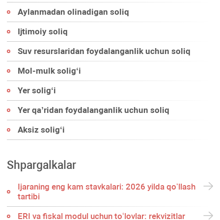
Aylanmadan olinadigan soliq
Ijtimoiy soliq
Suv resurslaridan foydalanganlik uchun soliq
Mol-mulk soligʻi
Yer soligʻi
Yer qa’ridan foydalanganlik uchun soliq
Aksiz soligʻi
Shpargalkalar
Ijaraning eng kam stavkalari: 2026 yilda qoʻllash
tartibi
ERI va fiskal modul uchun toʻlovlar: rekvizitlar