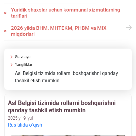
Yuridik shaхslar uchun kommunal хizmatlarning
tariflari
2026 yilda BHM, MHTEKM, PHBM va MIX
miqdorlari
Glavnaya
Yangiliklar
Asl Belgisi tizimida rollarni boshqarishni qanday
tashkil etish mumkin
Asl Belgisi tizimida rollarni boshqarishni
qanday tashkil etish mumkin
2025 yil 9 iyul
Rus tilida oʻqish