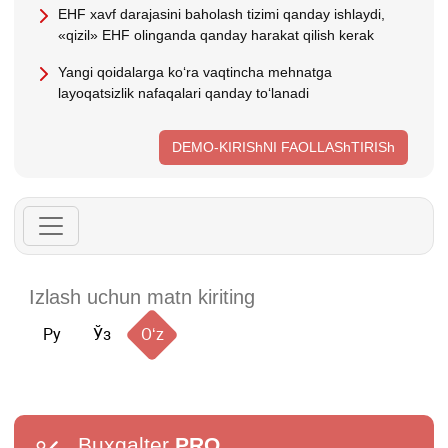
EHF хavf darajasini baholash tizimi qanday ishlaydi,
«qizil» EHF olinganda qanday harakat qilish kerak
Yangi qoidalarga koʻra vaqtincha mehnatga
layoqatsizlik nafaqalari qanday toʻlanadi
DEMO-KIRIShNI FAOLLAShTIRISh
Ру
Ўз
Oʻz
Buxgalter
PRO