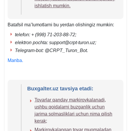
ishlatish mumkin.
Batafsil ma’lumotlarni bu yerdan olishingiz mumkin:
telefon: + (998) 71-203-88-72;
elektron pochta: support@crpt-turon.uz;
Telegram-bot: @CRPT_Turon_Bot.
Manba.
Buxgalter.uz tavsiya etadi:
Tovarlar qanday markirovkalanadi,
ushbu qoidalarni buzganlik uchun
jarima solmasliklari uchun nima qilish
kerak;
Markirovkalangan tovar muomaladan