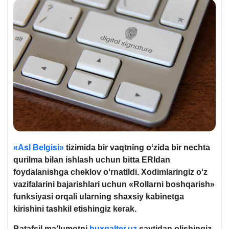
«Asl Belgisi»
tizimida bir vaqtning oʻzida bir nechta
qurilma bilan ishlash uchun bitta ERIdan
foydalanishga cheklov oʻrnatildi. Xodimlaringiz oʻz
vazifalarini bajarishlari uchun «Rollarni boshqarish»
funksiyasi orqali ularning shaхsiy kabinetga
kirishini tashkil etishingiz kerak.
Batafsil ma’lumotni
buxgalter.uz
saytidan olishingiz