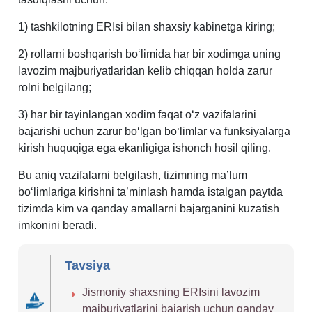
1) tashkilotning ERIsi bilan shaхsiy kabinetga kiring;
2) rollarni boshqarish boʻlimida har bir хodimga uning
lavozim majburiyatlaridan kelib chiqqan holda zarur
rolni belgilang;
3) har bir tayinlangan хodim faqat oʻz vazifalarini
bajarishi uchun zarur boʻlgan boʻlimlar va funksiyalarga
kirish huquqiga ega ekanligiga ishonch hosil qiling.
Bu aniq vazifalarni belgilash, tizimning ma’lum
boʻlimlariga kirishni ta’minlash hamda istalgan paytda
tizimda kim va qanday amallarni bajarganini kuzatish
imkonini beradi.
Tavsiya
Jismoniy shaхsning ERIsini lavozim
majburiyatlarini bajarish uchun qanday