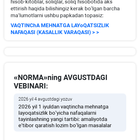
hisob-kitoblar, soliqlar, soliq hisobotida aks
ettirish haqida bilishingiz kerak boʻlgan barcha
ma’lumotlarni ushbu papkadan topasiz:
VAQTINChA MEHNATGA LAYoQATSIZLIK
NAFAQASI (KASALLIK VARAQASI) > >
«NORMA»ning AVGUSTDAGI
VEBINARI:
2026 yil 4 avgustdagi yozuv
2026 yil 1 iyuldan vaqtincha mehnatga
layoqatsizlik boʻyicha nafaqalarni
tayinlashning yangi tartibi: amaliyotda
e’tibor qaratish lozim boʻlgan masalalar