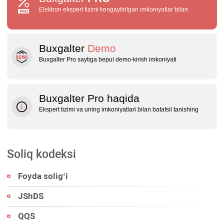
Elektron ekspert tizimi kengaytirilgan imkoniyatlar bilan
Buxgalter
Demo
Buxgalter Pro saytiga bepul demo‑kirish imkoniyati
Buxgalter Pro haqida
Ekspert tizimi va uning imkoniyatlari bilan batafsil tanishing
Soliq kodeksi
Foyda soligʻi
JShDS
QQS