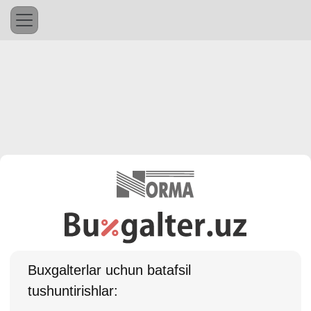
Buхgalterlar uchun batafsil
tushuntirishlar: