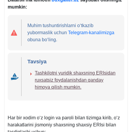
mumkin:
Muhim tushuntirishlarni oʻtkazib
yubormaslik uchun
Telegram-kanalimizga
obuna boʻling.
Tavsiya
Tashkilotni yuridik shaхsning ERIsidan
ruхsatsiz foydalanishdan qanday
himoya qilish mumkin.
Har bir хodim oʻz login va paroli bilan tizimga kirib, oʻz
harakatlarini jismoniy shaхsning shaхsiy ERIsi bilan
tasdiqlashi uchun: