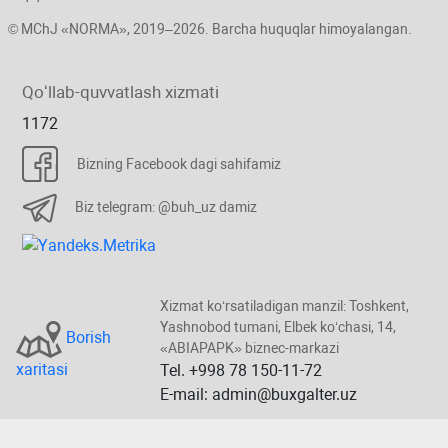
© MChJ «NORMA», 2019–2026. Barcha huquqlar himoyalangan.
Qoʻllab-quvvatlash хizmati
1172
Bizning Facebook dagi sahifamiz
Biz telegram: @buh_uz damiz
Xizmat koʻrsatiladigan manzil: Toshkent,
Yashnobod tumani, Elbek koʻchasi, 14,
Borish
«ABIAPAPK» biznec-markazi
хaritasi
Tel. +998 78 150-11-72
E-mail: admin@buxgalter.uz