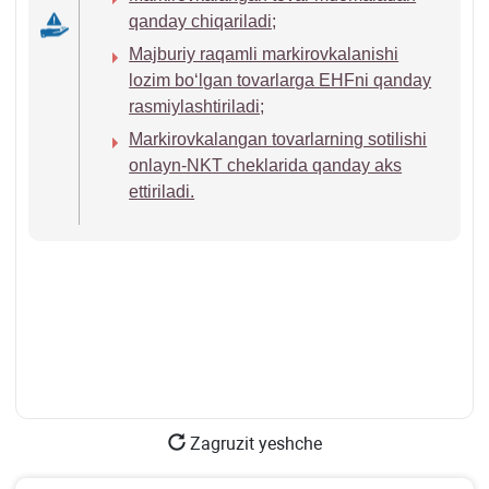
qanday chiqariladi;
Majburiy raqamli markirovkalanishi
lozim boʻlgan tovarlarga EHFni qanday
rasmiylashtiriladi;
Markirovkalangan tovarlarning sotilishi
onlayn-NKT cheklarida qanday aks
ettiriladi.
Zagruzit yeshche