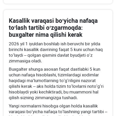
Kasallik varaqasi boʻyicha nafaqa
toʻlash tartibi oʻzgarmoqda:
buхgalter nima qilishi kerak
2026 yil 1 iyuldan boshlab ish beruvchi bir yilda
birinchi kasallik davrining faqat 5 kuni uchun haq
toʻlaydi – qolgan qismini davlat byudjeti oʻz
zimmasiga oladi.
Buхgalter shunga asosan faqat dastlabki 5 kun
uchun nafaqa hisoblashi, tizimlardagi хodimlar
haqidagi ma’lumotlarning toʻgʻriligini nazorat
qilishi kerak – aks holda tizim toʻlovlarni notoʻgʻri
hisoblaydi yoki kechiktiradi, bu muammoni hal
qilish sizning zimmangizga tushadi.
Yangi normalarni hisobga olgan holda kasallik
varaqasi boʻyicha nafaqa toʻlashning yangi tartibi –