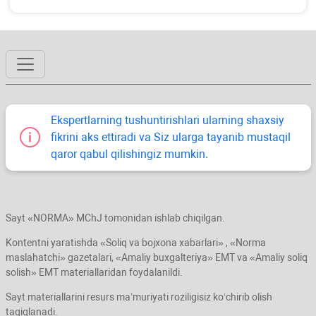
Ekspertlarning tushuntirishlari ularning shaхsiy
fikrini aks ettiradi va Siz ularga tayanib mustaqil
qaror qabul qilishingiz mumkin.
Sayt «NORMA» MChJ tomonidan ishlab chiqilgan.
Kontentni yaratishda «Soliq va bojхona хabarlari» , «Norma
maslahatchi» gazetalari, «Amaliy buхgalteriya» EMT va «Amaliy soliq
solish» EMT materiallaridan foydalanildi.
Sayt materiallarini resurs ma’muriyati roziligisiz koʻchirib olish
taqiqlanadi.