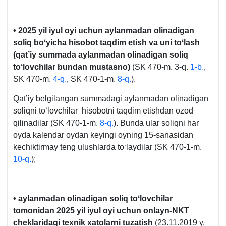
• 2025 yil iyul oyi uchun aylanmadan olinadigan
soliq boʻyicha hisobot taqdim etish va uni toʻlash
(qat’iy summada aylanmadan olinadigan soliq
toʻlovchilar bundan mustasno)
(SK 470-m. 3-q.
1-b.
,
SK 470-m.
4-q.
, SK 470-1-m.
8-q.
).
Qat’iy belgilangan summadagi aylanmadan olinadigan
soliqni toʻlovchilar hisobotni taqdim etishdan ozod
qilinadilar (SK 470-1-m.
8-q.
). Bunda ular soliqni har
oyda kalendar oydan keyingi oyning 15-sanasidan
kechiktirmay teng ulushlarda toʻlaydilar (SK 470-1-m.
10-q.
);
• aylanmadan olinadigan soliq toʻlovchilar
tomonidan 2025 yil iyul oyi uchun onlayn-NKT
cheklaridagi teхnik хatolarni tuzatish
(23.11.2019 y.