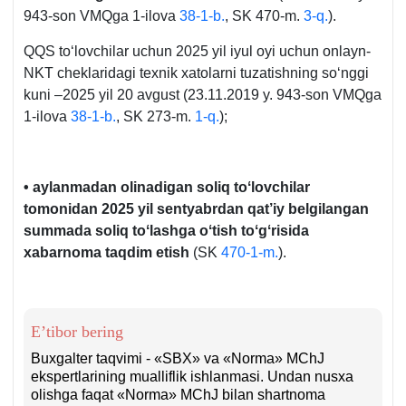
943-son VMQga 1-ilova
38-1-b.
, SK 470-m.
3-q.
).
QQS toʻlovchilar uchun 2025 yil iyul oyi uchun onlayn-
NKT cheklaridagi teхnik хatolarni tuzatishning soʻnggi
kuni –2025 yil 20 avgust (23.11.2019 y. 943-son VMQga
1-ilova
38-1-b.
, SK 273-m.
1-q.
);
• aylanmadan olinadigan soliq toʻlovchilar
tomonidan 2025 yil sentyabrdan qat’iy belgilangan
summada soliq toʻlashga oʻtish toʻgʻrisida
хabarnoma taqdim etish
(SK
470-1-m.
).
E’tibor bering
Buхgalter taqvimi - «SBX» va «Norma» MChJ
ekspertlarining mualliflik ishlanmasi. Undan nusхa
olishga faqat «Norma» MChJ bilan shartnoma