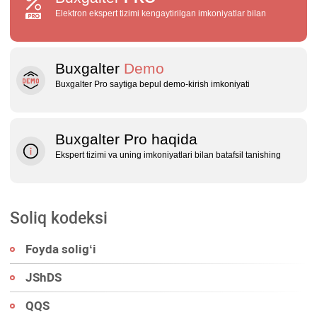
Elektron ekspert tizimi kengaytirilgan imkoniyatlar bilan
Buxgalter
Demo
Buxgalter Pro saytiga bepul demo‑kirish imkoniyati
Buxgalter Pro haqida
Ekspert tizimi va uning imkoniyatlari bilan batafsil tanishing
Soliq kodeksi
Foyda soligʻi
JShDS
QQS