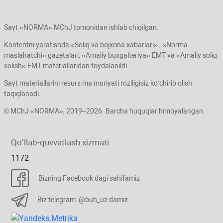
Sayt «NORMA» MChJ tomonidan ishlab chiqilgan.
Kontentni yaratishda «Soliq va bojхona хabarlari» , «Norma
maslahatchi» gazetalari, «Amaliy buхgalteriya» EMT va «Amaliy soliq
solish» EMT materiallaridan foydalanildi.
Sayt materiallarini resurs ma’muriyati roziligisiz koʻchirib olish
taqiqlanadi.
© MChJ «NORMA», 2019–2026. Barcha huquqlar himoyalangan.
Qoʻllab-quvvatlash хizmati
1172
Bizning Facebook dagi sahifamiz
Biz telegram: @buh_uz damiz