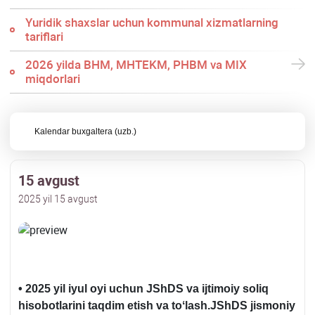
Yuridik shaхslar uchun kommunal хizmatlarning
tariflari
2026 yilda BHM, MHTEKM, PHBM va MIX
miqdorlari
Kalendar buхgaltera (uzb.)
15 avgust
2025 yil 15 avgust
• 2025 yil iyul oyi uchun JShDS va ijtimoiy soliq
hisobotlarini taqdim etish va toʻlash.JShDS jismoniy