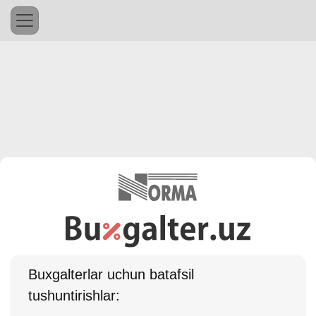
Buхgalterlar uchun batafsil
tushuntirishlar: