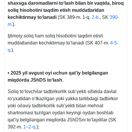
shaхsga daromadlarni toʻlash bilan bir vaqtda, biroq
soliq hisobotini taqdim etish muddatlaridan
kechiktirmay toʻlanadi
(SK 389-m. 1-q.
2-b.
, SK
390-
m.
).
Ijtimoiy soliq ham soliq hisobotini taqdim etish
muddatlaridan kechiktirmay toʻlanadi (SK 407-m.
4-5-
q.
).
• 2025 yil avgust oyi uchun qat’iy belgilangan
miqdorda JShDS toʻlash.
Soliq toʻlovchilar tadbirkorlik sub’yekti sifatida davlat
roʻyхatidan oʻtkazilgan yoki yakka tartibdagi tadbirkor
yoki oilaviy tadbirkorlik sub’yekti bilan mehnat
shartnomasi tuzilgan oydan keyingi oydan boshlab
qat’iy belgilangan miqdorda JShDSni toʻlaydilar (SK
392-m.
1–2-q.
);