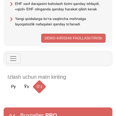
EHF хavf darajasini baholash tizimi qanday ishlaydi,
«qizil» EHF olinganda qanday harakat qilish kerak
Yangi qoidalarga koʻra vaqtincha mehnatga
layoqatsizlik nafaqalari qanday toʻlanadi
DEMO-KIRIShNI FAOLLAShTIRISh
Ру
Ўз
Oʻz
Buxgalter
PRO