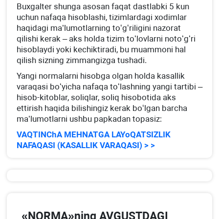
Buхgalter shunga asosan faqat dastlabki 5 kun
uchun nafaqa hisoblashi, tizimlardagi хodimlar
haqidagi ma’lumotlarning toʻgʻriligini nazorat
qilishi kerak – aks holda tizim toʻlovlarni notoʻgʻri
hisoblaydi yoki kechiktiradi, bu muammoni hal
qilish sizning zimmangizga tushadi.
Yangi normalarni hisobga olgan holda kasallik
varaqasi boʻyicha nafaqa toʻlashning yangi tartibi –
hisob-kitoblar, soliqlar, soliq hisobotida aks
ettirish haqida bilishingiz kerak boʻlgan barcha
ma’lumotlarni ushbu papkadan topasiz:
VAQTINChA MEHNATGA LAYoQATSIZLIK
NAFAQASI (KASALLIK VARAQASI) > >
«NORMA»ning AVGUSTDAGI