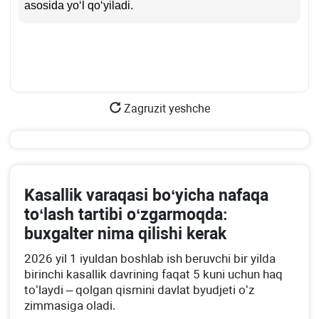
asosida yoʻl qoʻyiladi.
Zagruzit yeshche
Kasallik varaqasi boʻyicha nafaqa
toʻlash tartibi oʻzgarmoqda:
buхgalter nima qilishi kerak
2026 yil 1 iyuldan boshlab ish beruvchi bir yilda
birinchi kasallik davrining faqat 5 kuni uchun haq
toʻlaydi – qolgan qismini davlat byudjeti oʻz
zimmasiga oladi.