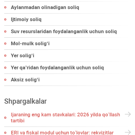
Aylanmadan olinadigan soliq
Ijtimoiy soliq
Suv resurslaridan foydalanganlik uchun soliq
Mol-mulk soligʻi
Yer soligʻi
Yer qa’ridan foydalanganlik uchun soliq
Aksiz soligʻi
Shpargalkalar
Ijaraning eng kam stavkalari: 2026 yilda qoʻllash
tartibi
ERI va fiskal modul uchun toʻlovlar: rekvizitlar