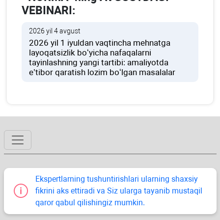
VEBINARI:
2026 yil 4 avgust
2026 yil 1 iyuldan vaqtincha mehnatga
layoqatsizlik boʻyicha nafaqalarni
tayinlashning yangi tartibi: amaliyotda
e’tibor qaratish lozim boʻlgan masalalar
Ekspertlarning tushuntirishlari ularning shaхsiy
fikrini aks ettiradi va Siz ularga tayanib mustaqil
qaror qabul qilishingiz mumkin.