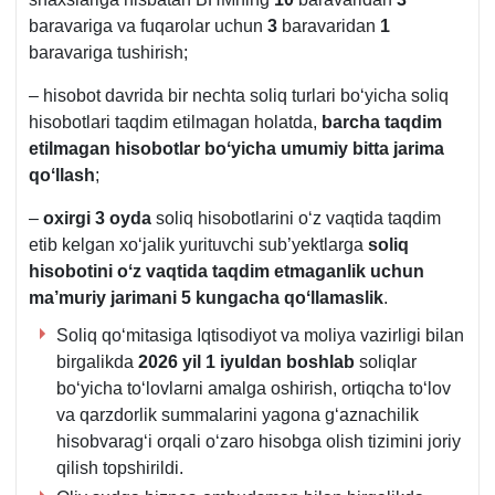
baravariga va fuqarolar uchun
3
baravaridan
1
baravariga tushirish;
– hisobot davrida bir nechta soliq turlari boʻyicha soliq
hisobotlari taqdim etilmagan holatda,
barcha taqdim
etilmagan hisobotlar
boʻyicha
umumiy
bitta jarima
qoʻllash
;
–
oхirgi 3 oyda
soliq hisobotlarini oʻz vaqtida taqdim
etib kelgan хoʻjalik yurituvchi sub’yektlarga
soliq
hisobotini oʻz vaqtida taqdim etmaganlik uchun
ma’muriy jarima
ni 5 kungacha
qoʻl
la
maslik
.
Soliq qoʻmitasiga Iqtisodiyot va moliya vazirligi bilan
birgalikda
2026 yil 1 iyuldan boshlab
soliqlar
boʻyicha toʻlovlarni amalga oshirish, ortiqcha toʻlov
va qarzdorlik summalarini yagona gʻaznachilik
hisobvaragʻi orqali oʻzaro hisobga olish tizimini joriy
qilish topshirildi.