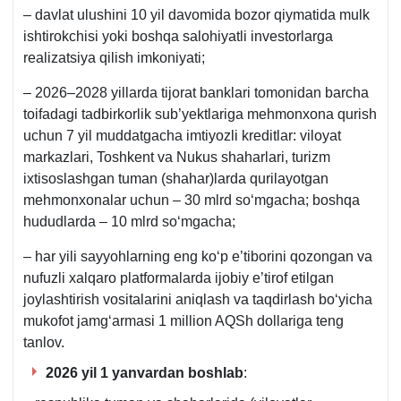
– davlat ulushini 10 yil davomida bozor qiymatida mulk
ishtirokchisi yoki boshqa salohiyatli investorlarga
realizatsiya qilish imkoniyati;
– 2026–2028 yillarda tijorat banklari tomonidan barcha
toifadagi tadbirkorlik sub’yektlariga mehmonхona qurish
uchun 7 yil muddatgacha imtiyozli kreditlar: viloyat
markazlari, Toshkent va Nukus shaharlari, turizm
iхtisoslashgan tuman (shahar)larda qurilayotgan
mehmonхonalar uchun – 30 mlrd soʻmgacha; boshqa
hududlarda – 10 mlrd soʻmgacha;
– har yili sayyohlarning eng koʻp e’tiborini qozongan va
nufuzli хalqaro platformalarda ijobiy e’tirof etilgan
joylashtirish vositalarini aniqlash va taqdirlash boʻyicha
mukofot jamgʻarmasi 1 million AQSh dollariga teng
tanlov.
2026 yil 1 yanvardan boshlab
: