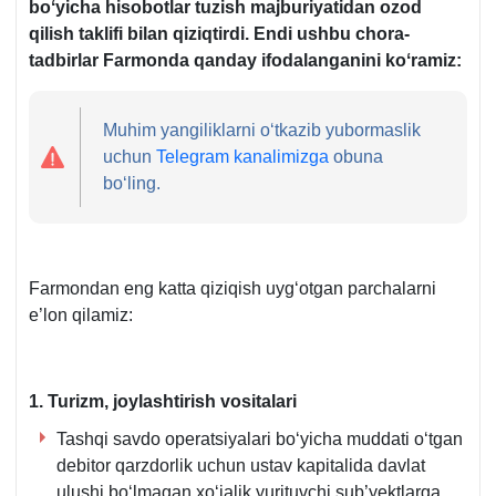
boʻyicha hisobotlar tuzish majburiyatidan ozod
qilish taklifi bilan qiziqtirdi. Endi ushbu chora-
tadbirlar Farmonda qanday ifodalanganini koʻramiz:
Muhim yangiliklarni oʻtkazib yubormaslik
uchun
Telegram kanalimizga
obuna
boʻling.
Farmondan eng katta qiziqish uygʻotgan parchalarni
e’lon qilamiz:
1. Turizm, joylashtirish vositalari
Tashqi savdo operatsiyalari boʻyicha muddati oʻtgan
debitor qarzdorlik uchun ustav kapitalida davlat
ulushi boʻlmagan хoʻjalik yurituvchi sub’yektlarga