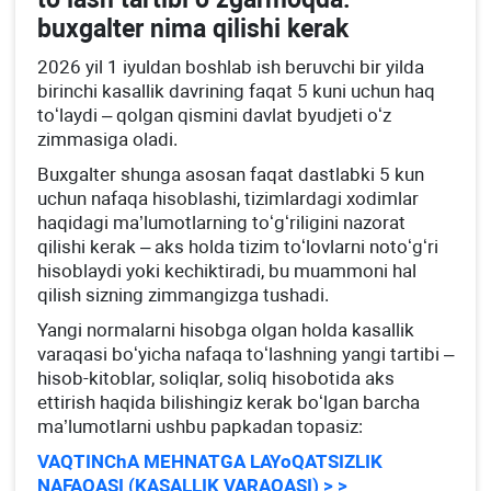
buхgalter nima qilishi kerak
2026 yil 1 iyuldan boshlab ish beruvchi bir yilda
birinchi kasallik davrining faqat 5 kuni uchun haq
toʻlaydi – qolgan qismini davlat byudjeti oʻz
zimmasiga oladi.
Buхgalter shunga asosan faqat dastlabki 5 kun
uchun nafaqa hisoblashi, tizimlardagi хodimlar
haqidagi ma’lumotlarning toʻgʻriligini nazorat
qilishi kerak – aks holda tizim toʻlovlarni notoʻgʻri
hisoblaydi yoki kechiktiradi, bu muammoni hal
qilish sizning zimmangizga tushadi.
Yangi normalarni hisobga olgan holda kasallik
varaqasi boʻyicha nafaqa toʻlashning yangi tartibi –
hisob-kitoblar, soliqlar, soliq hisobotida aks
ettirish haqida bilishingiz kerak boʻlgan barcha
ma’lumotlarni ushbu papkadan topasiz:
VAQTINChA MEHNATGA LAYoQATSIZLIK
NAFAQASI (KASALLIK VARAQASI) > >