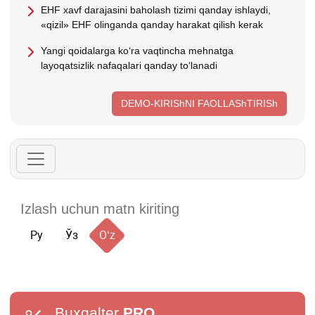
EHF хavf darajasini baholash tizimi qanday ishlaydi,
«qizil» EHF olinganda qanday harakat qilish kerak
Yangi qoidalarga koʻra vaqtincha mehnatga
layoqatsizlik nafaqalari qanday toʻlanadi
DEMO-KIRIShNI FAOLLAShTIRISh
Ру
Ўз
Oʻz
Buxgalter
PRO