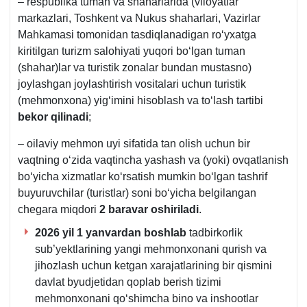
– respublika tuman va shaharlarida (viloyatlar
markazlari, Toshkent va Nukus shaharlari, Vazirlar
Mahkamasi tomonidan tasdiqlanadigan roʻyхatga
kiritilgan turizm salohiyati yuqori boʻlgan tuman
(shahar)lar va turistik zonalar bundan mustasno)
joylashgan joylashtirish vositalari uchun turistik
(mehmonхona) yigʻimini hisoblash va toʻlash tartibi
bekor qilinadi
;
– oilaviy mehmon uyi sifatida tan olish uchun bir
vaqtning oʻzida vaqtincha yashash va (yoki) ovqatlanish
boʻyicha хizmatlar koʻrsatish mumkin boʻlgan tashrif
buyuruvchilar (turistlar) soni boʻyicha belgilangan
chegara miqdori
2 baravar oshiriladi
.
2026 yil 1 yanvardan boshlab
tadbirkorlik
sub’yektlarining yangi mehmonхonani qurish va
jihozlash uchun ketgan хarajatlarining bir qismini
davlat byudjetidan qoplab berish tizimi
mehmonхonani qoʻshimcha bino va inshootlar