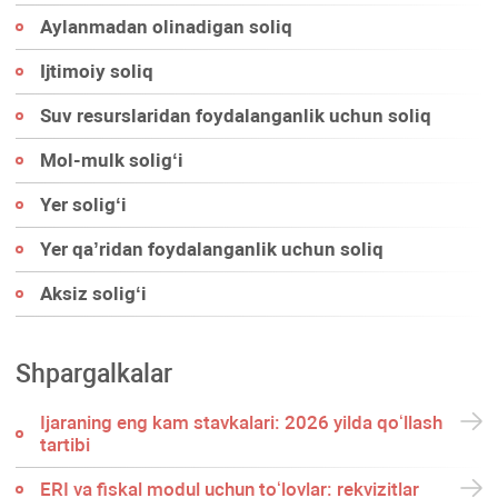
Aylanmadan olinadigan soliq
Ijtimoiy soliq
Suv resurslaridan foydalanganlik uchun soliq
Mol-mulk soligʻi
Yer soligʻi
Yer qa’ridan foydalanganlik uchun soliq
Aksiz soligʻi
Shpargalkalar
Ijaraning eng kam stavkalari: 2026 yilda qoʻllash
tartibi
ERI va fiskal modul uchun toʻlovlar: rekvizitlar