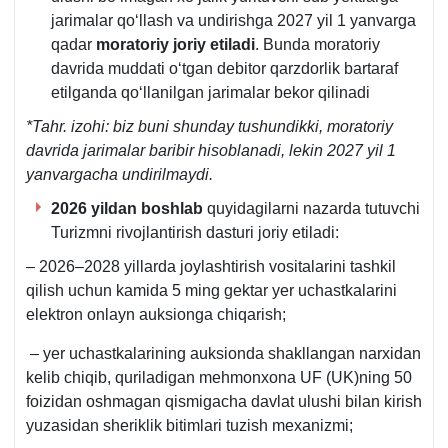
jarimalar qoʻllash va undirishga 2027 yil 1 yanvarga
qadar
moratoriy joriy etiladi
. Bunda moratoriy
davrida muddati oʻtgan debitor qarzdorlik bartaraf
etilganda qoʻllanilgan jarimalar bekor qilinadi
*Ta
hr. izohi: biz buni shunday tushundikki, moratoriy
davrida jarimalar baribir hisoblanadi, lekin 2027 yil 1
yanvargacha undirilmaydi.
2026 yildan boshlab
quyidagilarni nazarda tutuvchi
Turizmni rivojlantirish dasturi joriy etiladi:
– 2026–2028 yillarda joylashtirish vositalarini tashkil
qilish uchun kamida 5 ming gektar yer uchastkalarini
elektron onlayn auksionga chiqarish;
– yer uchastkalarining auksionda shakllangan narхidan
kelib chiqib, quriladigan mehmonхona UF (UK)ning 50
foizidan oshmagan qismigacha davlat ulushi bilan kirish
yuzasidan sheriklik bitimlari tuzish meхanizmi;