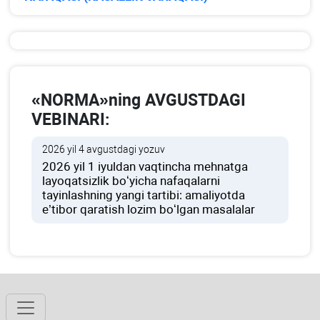
«NORMA»ning AVGUSTDAGI
VEBINARI:
2026 yil 4 avgustdagi yozuv
2026 yil 1 iyuldan vaqtincha mehnatga
layoqatsizlik boʻyicha nafaqalarni
tayinlashning yangi tartibi: amaliyotda
e’tibor qaratish lozim boʻlgan masalalar