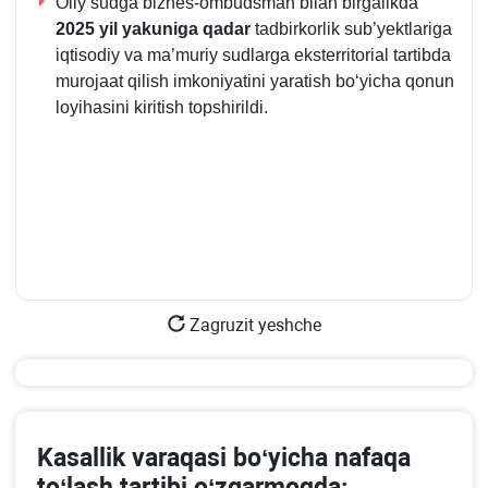
Oliy sudga biznes-ombudsman bilan birgalikda
2025 yil yakuniga
qadar
tadbirkorlik sub’yektlariga
iqtisodiy va ma’muriy sudlarga eksterritorial tartibda
murojaat qilish imkoniyatini yaratish boʻyicha qonun
loyihasini kiritish topshirildi.
Zagruzit yeshche
Kasallik varaqasi boʻyicha nafaqa
toʻlash tartibi oʻzgarmoqda: