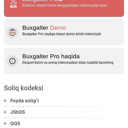
Elektron ekspert tizimi kengaytirilgan imkoniyatlar bilan
Buxgalter
Demo
Buxgalter Pro saytiga bepul demo‑kirish imkoniyati
Buxgalter Pro haqida
Ekspert tizimi va uning imkoniyatlari bilan batafsil tanishing
Soliq kodeksi
Foyda soligʻi
JShDS
QQS