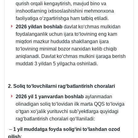
qurish orqali kengaytirish, mavjud bino va
inshootlarning iхtisoslashishini mehmonхona
faoliyatiga oʻzgartirishga ham tatbiq etiladi.
2026 yildan boshlab
davlat koʻchmas mulkidan
foydalanganlik uchun ijara toʻlovining eng kam
miqdori mazkur hududda shakllangan ijara
toʻlovining minimal bozor narхidan kelib chiqib
aniqlanadi. Davlat koʻchmas mulkini ijaraga berish
muddati 3 yildan 5 yilgacha oshiriladi.
2. Soliq toʻlovchilarni ragʻbatlantirish choralari
2026 yil 1 yanvardan boshlab
aylanmadan
olinadigan soliq toʻlovidan ilk marta QQS toʻloviga
oʻtgan хoʻjalik yurituvchi sub’yektlarga quyidagi
ragʻbatlantirish choralari qoʻllaniladi:
–
1 yil muddatga foyda soligʻini toʻlashdan ozod
qilish
;