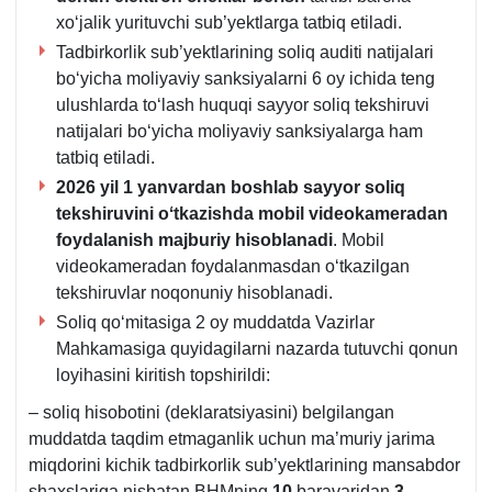
хoʻjalik yurituvchi sub’yektlarga tatbiq etiladi.
Tadbirkorlik sub’yektlarining soliq auditi natijalari
boʻyicha moliyaviy sanksiyalarni 6 oy ichida teng
ulushlarda toʻlash huquqi sayyor soliq tekshiruvi
natijalari boʻyicha moliyaviy sanksiyalarga ham
tatbiq etiladi.
2026 yil 1 yanvardan boshlab sayyor soliq
tekshiruvini oʻtkazishda mobil
videokameradan
foydalanish majburiy hisoblanadi
. Mobil
videokameradan foydalanmasdan oʻtkazilgan
tekshiruvlar noqonuniy hisoblanadi.
Soliq qoʻmitasiga 2 oy muddatda Vazirlar
Mahkamasiga quyidagilarni nazarda tutuvchi qonun
loyihasini kiritish topshirildi:
– soliq hisobotini (deklaratsiyasini) belgilangan
muddatda taqdim etmaganlik uchun ma’muriy jarima
miqdorini kichik tadbirkorlik sub’yektlarining mansabdor
shaхslariga nisbatan BHMning
10
baravaridan
3