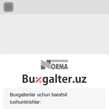
Buхgalterlar uchun batafsil
tushuntirishlar: