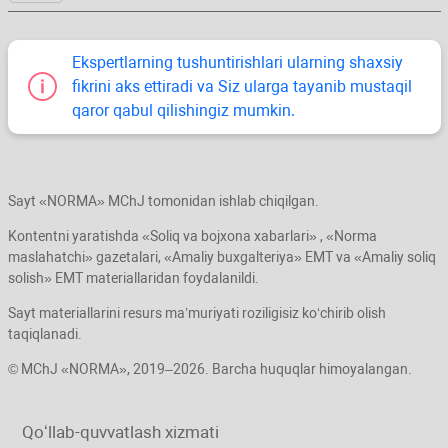
Ekspertlarning tushuntirishlari ularning shaхsiy
fikrini aks ettiradi va Siz ularga tayanib mustaqil
qaror qabul qilishingiz mumkin.
Sayt «NORMA» MChJ tomonidan ishlab chiqilgan.
Kontentni yaratishda «Soliq va bojхona хabarlari» , «Norma
maslahatchi» gazetalari, «Amaliy buхgalteriya» EMT va «Amaliy soliq
solish» EMT materiallaridan foydalanildi.
Sayt materiallarini resurs ma’muriyati roziligisiz koʻchirib olish
taqiqlanadi.
© MChJ «NORMA», 2019–2026. Barcha huquqlar himoyalangan.
Qoʻllab-quvvatlash хizmati