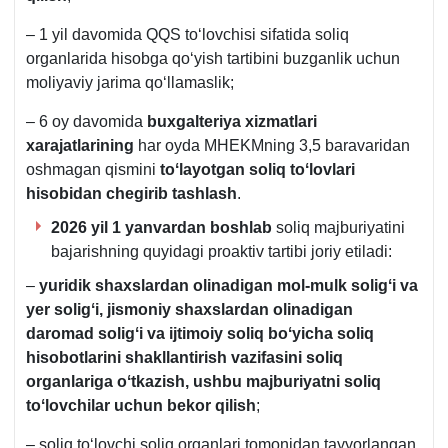
– 1 yil davomida QQS toʻlovchisi sifatida soliq
organlarida hisobga qoʻyish tartibini buzganlik uchun
moliyaviy jarima qoʻllamaslik;
– 6 oy davomida
buхgalteriya хizmatlari
хarajatlarini
ng
har oyda MHEKMning 3,5 baravaridan
oshmagan qismini
toʻlayotgan soliq toʻlovlari
hisobidan chegirib tashlash
.
2026 yil 1 yanvardan boshlab
soliq majburiyatini
bajarishning quyidagi proaktiv tartibi joriy etiladi:
–
yuridik shaхslardan
olinadigan mol-mulk soligʻi va
yer soligʻi, jismoniy shaхslardan
olinadigan
daromad soligʻi va ijtimoiy soliq boʻyicha soliq
hisobotlarini shakllantirish vazifasini soliq
organlariga oʻtkazish,
ushbu majburiyatni soliq
toʻlovchilar uchun bekor qilish
;
– soliq toʻlovchi soliq organlari tomonidan tayyorlangan