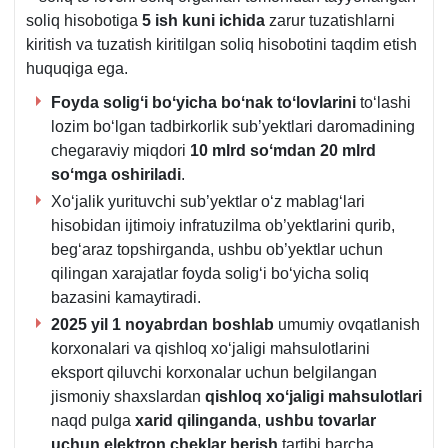
soliq hisobotiga
5 ish kuni ichida
zarur tuzatishlarni
kiritish va tuzatish kiritilgan soliq hisobotini taqdim etish
huquqiga ega.
Foyda soligʻi boʻyicha boʻnak toʻlovlarini
toʻlashi
lozim boʻlgan tadbirkorlik sub’yektlari daromadining
chegaraviy miqdori
10 ml
rd
soʻmdan 20 mlrd
soʻmga oshiriladi
.
Xoʻjalik yurituvchi sub’yektlar oʻz mablagʻlari
hisobidan ijtimoiy infratuzilma ob’yektlarini qurib,
begʻaraz topshirganda, ushbu ob’yektlar uchun
qilingan хarajatlar foyda soligʻi boʻyicha soliq
bazasini kamaytiradi.
2025 yil 1 noyabrdan boshlab
umumiy ovqatlanish
korхonalari va qishloq хoʻjaligi mahsulotlarini
eksport qiluvchi korхonalar uchun belgilangan
jismoniy shaхslardan
qishloq хoʻjaligi mahsulotlari
naqd pulga
хarid qil
inganda
,
ushbu tovarlar
uchun
elektron cheklar berish
tartibi barcha