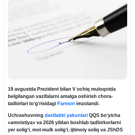
19 avgustda Prezident bilan V ochiq muloqotda
belgilangan vazifalarni amalga oshirish chora-
tadbirlari toʻgʻrisidagi
Farmon
imzolandi.
Uchrashuvning
dastlabki yakunlari
QQS boʻyicha
«amnistiya» va 2026 yildan boshlab tadbirkorlarni
yer soligʻi, mol-mulk soligʻi, ijtimoiy soliq va JShDS