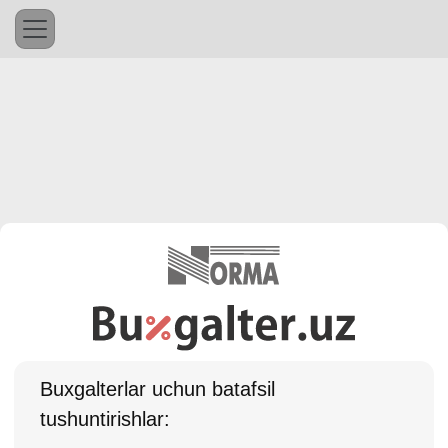
Buхgalterlar uchun batafsil
tushuntirishlar: