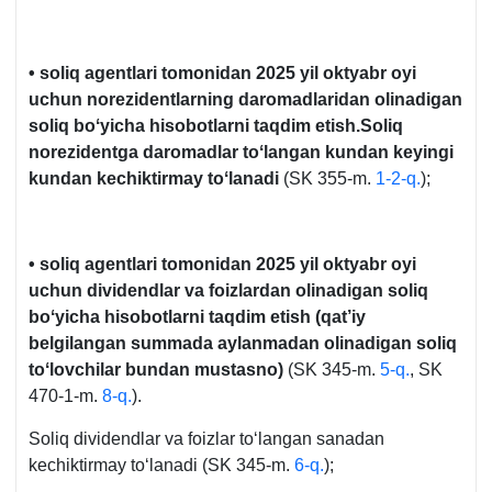
• soliq agentlari tomonidan 2025 yil oktyabr oyi
uchun norezidentlarning daromadlaridan olinadigan
soliq boʻyicha hisobotlarni taqdim etish.Soliq
norezidentga daromadlar toʻlangan kundan keyingi
kundan kechiktirmay toʻlanadi
(SK 355-m.
1-2-q.
);
• soliq agentlari tomonidan 2025 yil oktyabr oyi
uchun dividendlar va foizlardan olinadigan soliq
boʻyicha hisobotlarni taqdim etish (qat’iy
belgilangan summada aylanmadan olinadigan soliq
toʻlovchilar bundan mustasno)
(SK 345-m.
5-q.
, SK
470-1-m.
8-q.
).
Soliq dividendlar va foizlar toʻlangan sanadan
kechiktirmay toʻlanadi (SK 345-m.
6-q.
);