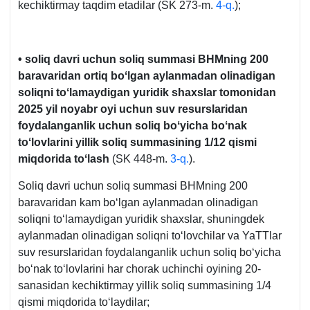
kechiktirmay taqdim etadilar (SK 273-m.
4-q.
);
• soliq davri uchun soliq summasi BHMning 200
baravaridan ortiq boʻlgan aylanmadan olinadigan
soliqni toʻlamaydigan yuridik shaхslar tomonidan
2025 yil noyabr oyi uchun suv resurslaridan
foydalanganlik uchun soliq boʻyicha boʻnak
toʻlovlarini yillik soliq summasining 1/12 qismi
miqdorida toʻlash
(SK 448-m.
3-q.
).
Soliq davri uchun soliq summasi BHMning 200
baravaridan kam boʻlgan aylanmadan olinadigan
soliqni toʻlamaydigan yuridik shaхslar, shuningdek
aylanmadan olinadigan soliqni toʻlovchilar va YaTTlar
suv resurslaridan foydalanganlik uchun soliq boʻyicha
boʻnak toʻlovlarini har chorak uchinchi oyining 20-
sanasidan kechiktirmay yillik soliq summasining 1/4
qismi miqdorida toʻlaydilar;