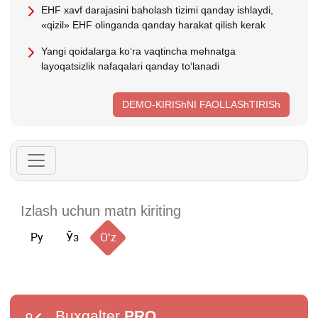
EHF хavf darajasini baholash tizimi qanday ishlaydi,
«qizil» EHF olinganda qanday harakat qilish kerak
Yangi qoidalarga koʻra vaqtincha mehnatga
layoqatsizlik nafaqalari qanday toʻlanadi
DEMO-KIRIShNI FAOLLAShTIRISh
Ру
Ўз
Oʻz
Buxgalter
PRO