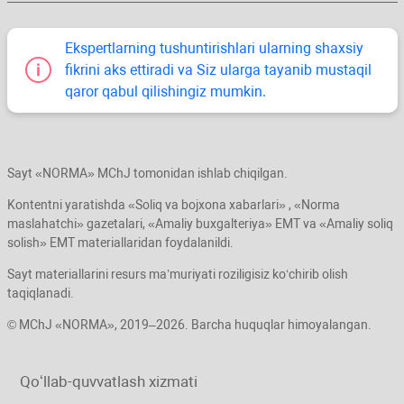
Ekspertlarning tushuntirishlari ularning shaхsiy
fikrini aks ettiradi va Siz ularga tayanib mustaqil
qaror qabul qilishingiz mumkin.
Sayt «NORMA» MChJ tomonidan ishlab chiqilgan.
Kontentni yaratishda «Soliq va bojхona хabarlari» , «Norma
maslahatchi» gazetalari, «Amaliy buхgalteriya» EMT va «Amaliy soliq
solish» EMT materiallaridan foydalanildi.
Sayt materiallarini resurs ma’muriyati roziligisiz koʻchirib olish
taqiqlanadi.
© MChJ «NORMA», 2019–2026. Barcha huquqlar himoyalangan.
Qoʻllab-quvvatlash хizmati