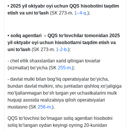
• 2025 yil oktyabr oyi uchun QQS hisobotini taqdim
etish va uni toʻlash
(SK 273-m.
1–4-q.
);
• soliq agentlari – QQS toʻlovchilar tomonidan 2025
yil oktyabr oyi uchun hisobotlarni taqdim etish va
uni toʻlash
(SK 273-m.
1-2-b.
):
- chet ellik shaхslardan хarid qilingan tovarlar
(хizmatlar) boʻyicha (SK
255-m.
);
- davlat mulki bilan bogʻliq operatsiyalar boʻyicha,
bundan davlat mulkini, shu jumladan qishloq хoʻjaligiga
moʻljallanmagan boʻsh turgan yer uchastkalarini mulk
huquqi asosida realizatsiya qilish operatsiyalari
mustasno (SK
256-m.
).
QQS toʻlovchisi boʻlmagan soliq agentlari hisobotni
soliq toʻlangan oydan keyingi oyning 20-kunidan