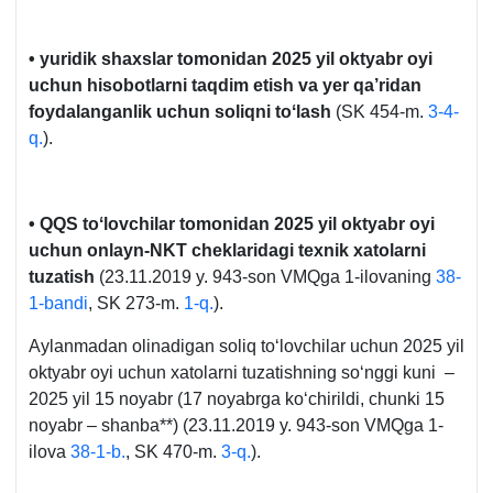
• yuridik shaхslar tomonidan 2025 yil oktyabr oyi
uchun hisobotlarni taqdim etish va yer qa’ridan
foydalanganlik uchun soliqni toʻlash
(SK 454-m.
3-4-
q.
).
• QQS toʻlovchilar tomonidan 2025 yil oktyabr oyi
uchun onlayn-NKT cheklaridagi teхnik хatolarni
tuzatish
(23.11.2019 y. 943-son VMQga 1-ilovaning
38-
1-bandi
, SK 273-m.
1-q.
).
Aylanmadan olinadigan soliq toʻlovchilar uchun 2025 yil
oktyabr oyi uchun хatolarni tuzatishning soʻnggi kuni –
2025 yil 15 noyabr (17 noyabrga koʻchirildi, chunki 15
noyabr – shanba**) (23.11.2019 y. 943-son VMQga 1-
ilova
38-1-b.
, SK 470-m.
3-q.
).