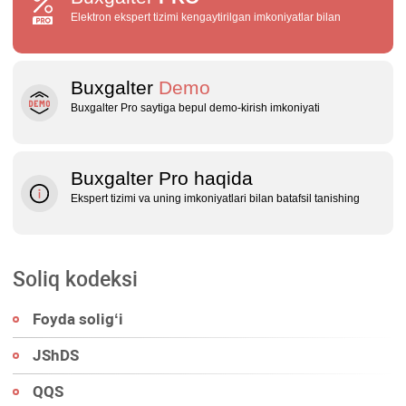
Elektron ekspert tizimi kengaytirilgan imkoniyatlar bilan
Buxgalter
Demo
Buxgalter Pro saytiga bepul demo‑kirish imkoniyati
Buxgalter Pro haqida
Ekspert tizimi va uning imkoniyatlari bilan batafsil tanishing
Soliq kodeksi
Foyda soligʻi
JShDS
QQS