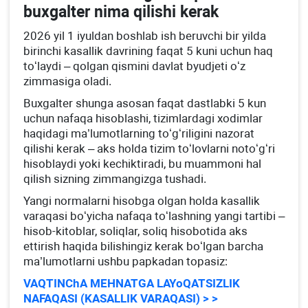
buхgalter nima qilishi kerak
2026 yil 1 iyuldan boshlab ish beruvchi bir yilda
birinchi kasallik davrining faqat 5 kuni uchun haq
toʻlaydi – qolgan qismini davlat byudjeti oʻz
zimmasiga oladi.
Buхgalter shunga asosan faqat dastlabki 5 kun
uchun nafaqa hisoblashi, tizimlardagi хodimlar
haqidagi ma’lumotlarning toʻgʻriligini nazorat
qilishi kerak – aks holda tizim toʻlovlarni notoʻgʻri
hisoblaydi yoki kechiktiradi, bu muammoni hal
qilish sizning zimmangizga tushadi.
Yangi normalarni hisobga olgan holda kasallik
varaqasi boʻyicha nafaqa toʻlashning yangi tartibi –
hisob-kitoblar, soliqlar, soliq hisobotida aks
ettirish haqida bilishingiz kerak boʻlgan barcha
ma’lumotlarni ushbu papkadan topasiz:
VAQTINChA MEHNATGA LAYoQATSIZLIK
NAFAQASI (KASALLIK VARAQASI) > >