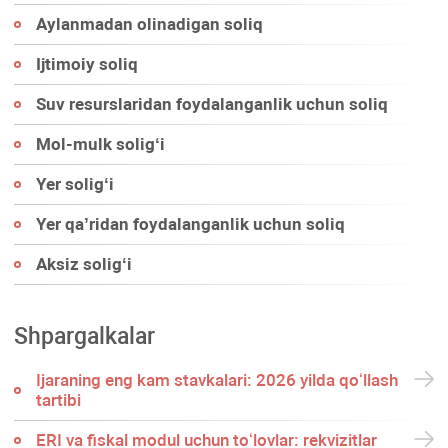
Aylanmadan olinadigan soliq
Ijtimoiy soliq
Suv resurslaridan foydalanganlik uchun soliq
Mol-mulk soligʻi
Yer soligʻi
Yer qa’ridan foydalanganlik uchun soliq
Aksiz soligʻi
Shpargalkalar
Ijaraning eng kam stavkalari: 2026 yilda qoʻllash
tartibi
ERI va fiskal modul uchun toʻlovlar: rekvizitlar