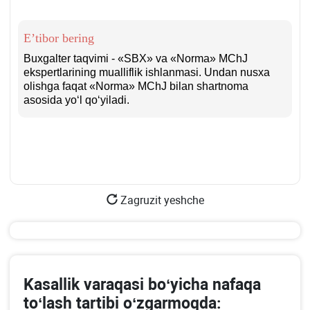
E’tibor bering
Buхgalter taqvimi - «SBX» va «Norma» MChJ
ekspertlarining mualliflik ishlanmasi. Undan nusхa
olishga faqat «Norma» MChJ bilan shartnoma
asosida yoʻl qoʻyiladi.
Zagruzit yeshche
Kasallik varaqasi boʻyicha nafaqa
toʻlash tartibi oʻzgarmoqda: