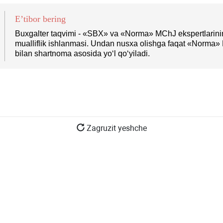
E’tibor bering
Buхgalter taqvimi - «SBX» va «Norma» MChJ ekspertlarini
mualliflik ishlanmasi. Undan nusхa olishga faqat «Norma
bilan shartnoma asosida yoʻl qoʻyiladi.
Zagruzit yeshche