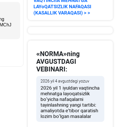
VAQTINChA MEHNATGA
LAYoQATSIZLIK NAFAQASI
(KASALLIK VARAQASI) > >
ng
» MChJ
«NORMA»ning
AVGUSTDAGI
VEBINARI:
2026 yil 4 avgustdagi yozuv
2026 yil 1 iyuldan vaqtincha
mehnatga layoqatsizlik
boʻyicha nafaqalarni
tayinlashning yangi tartibi:
amaliyotda e’tibor qaratish
lozim boʻlgan masalalar