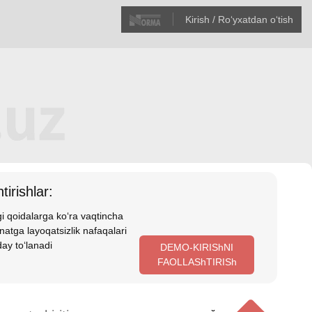
Kirish / Roʻyхatdan oʻtish
tirishlar:
i qoidalarga koʻra vaqtincha
atga layoqatsizlik nafaqalari
ay toʻlanadi
DEMO-KIRIShNI
FAOLLAShTIRISh