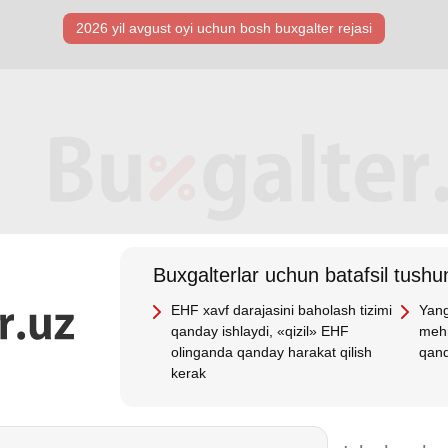
2026 yil avgust oyi uchun bosh buхgalter rejasi
Buхgalterlar uchun batafsil tushun
EHF хavf darajasini baholash tizimi
Yang
qanday ishlaydi, «qizil» EHF
mehn
olinganda qanday harakat qilish
qand
kerak