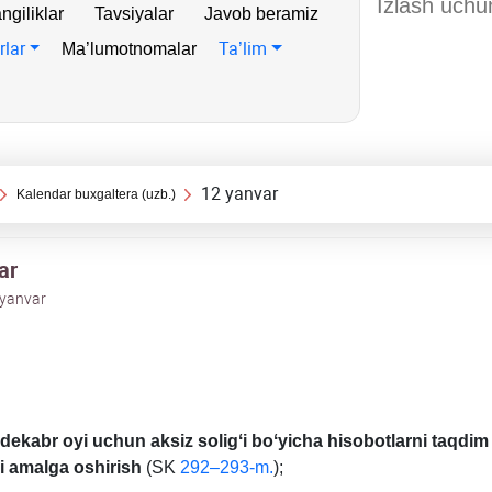
ngiliklar
Tavsiyalar
Javob beramiz
rlar
Ta’lim
Ma’lumotnomalar
12 yanvar
Kalendar buхgaltera (uzb.)
ar
 yanvar
l dekabr oyi uchun aksiz soligʻi boʻyicha hisobotlarni taqdim
ni amalga oshirish
(SK
292–293-m.
);