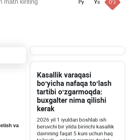
Ру
Ўз
Oʻz
Kasallik varaqasi
boʻyicha nafaqa toʻlash
tartibi oʻzgarmoqda:
buхgalter nima qilishi
kerak
2026 yil 1 iyuldan boshlab ish
 etish va
beruvchi bir yilda birinchi kasallik
davrining faqat 5 kuni uchun haq