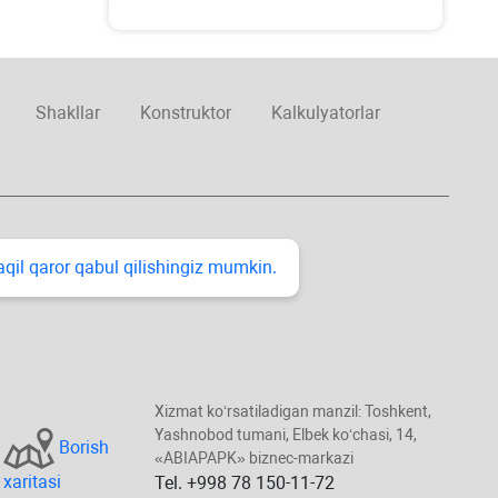
Shakllar
Konstruktor
Kalkulyatorlar
taqil qaror qabul qilishingiz mumkin.
Xizmat koʻrsatiladigan manzil: Toshkent,
Yashnobod tumani, Elbek koʻchasi, 14,
Borish
«ABIAPAPK» biznec-markazi
хaritasi
Tel. +998 78 150-11-72