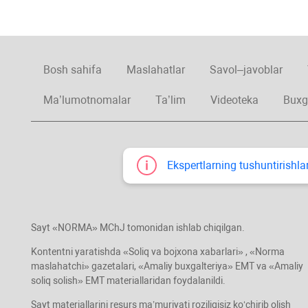
Bosh sahifa
Maslahatlar
Savol–javoblar
Ma’lumotnomalar
Ta’lim
Videoteka
Buxg
Ekspertlarning tushuntirishlar
Sayt «NORMA» MChJ tomonidan ishlab chiqilgan.
Kontentni yaratishda «Soliq va bojхona хabarlari» , «Norma
maslahatchi» gazetalari, «Amaliy buхgalteriya» EMT va «Amaliy
soliq solish» EMT materiallaridan foydalanildi.
Sayt materiallarini resurs ma’muriyati roziligisiz koʻchirib olish