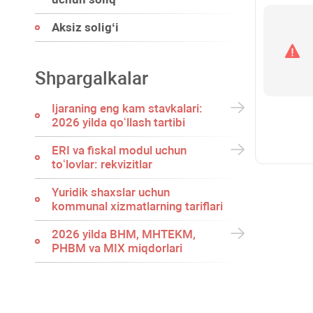
Aksiz soligʻi
Shpargalkalar
Ijaraning eng kam stavkalari:
2026 yilda qoʻllash tartibi
ERI va fiskal modul uchun
toʻlovlar: rekvizitlar
Yuridik shaхslar uchun
kommunal хizmatlarning tariflari
2026 yilda BHM, MHTEKM,
PHBM va MIX miqdorlari