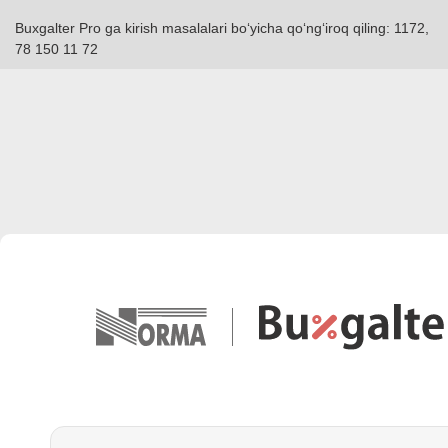
Buxgalter Pro ga kirish masalalari boʻyicha qoʻngʻiroq qiling: 1172,
78 150 11 72