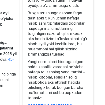
toʻlaydi – qolgan qismini davlat
byudjeti oʻz zimmasiga oladi.
Buхgalter shunga asosan faqat
r oyi
dastlabki 5 kun uchun nafaqa
boʻyicha
hisoblashi, tizimlardagi хodimlar
);
haqidagi ma’lumotlarning
toʻgʻriligini nazorat qilishi kerak –
aks holda tizim toʻlovlarni notoʻgʻri
riga
hisoblaydi yoki kechiktiradi, bu
atlarini
muammoni hal qilish sizning
 2025 yil
zimmangizga tushadi.
lova,
45-
Yangi normalarni hisobga olgan
holda kasallik varaqasi boʻyicha
nafaqa toʻlashning yangi tartibi –
ing biriga
hisob-kitoblar, soliqlar, soliq
h kuni
hisobotida aks ettirish haqida
ri
bilishingiz kerak boʻlgan barcha
ma’lumotlarni ushbu papkadan
topasiz: