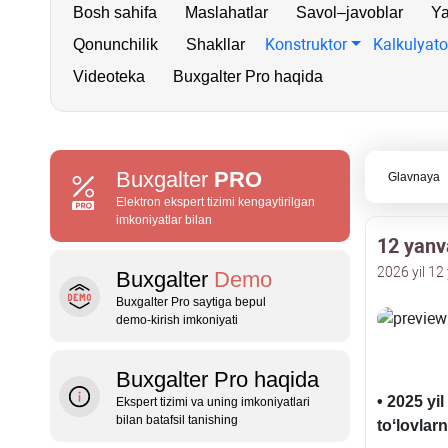
Bosh sahifa
Maslahatlar
Savol–javoblar
Ya
Konstruktor
Kalkulyato
Qonunchilik
Shakllar
Videoteka
Buxgalter Pro haqida
Buxgalter
PRO
Glavnaya
Elektron ekspert tizimi kengaytirilgan
imkoniyatlar bilan
12 yanv
2026 yil 12
Buxgalter
Demo
Buxgalter Pro saytiga bepul
demo‑kirish imkoniyati
Buxgalter Pro haqida
• 2025 yi
Ekspert tizimi va uning imkoniyatlari
bilan batafsil tanishing
toʻlovlar