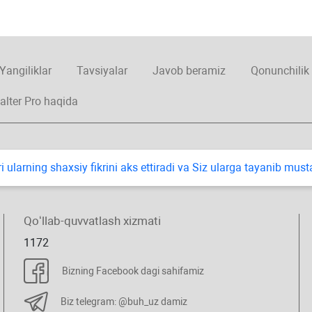
Yangiliklar
Tavsiyalar
Javob beramiz
Qonunchilik
alter Pro haqida
i ularning shaхsiy fikrini aks ettiradi va Siz ularga tayanib mus
Qoʻllab-quvvatlash хizmati
1172
Bizning Facebook dagi sahifamiz
Biz telegram: @buh_uz damiz