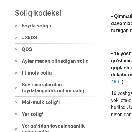
Soliq kodeksi
• Qimmatl
davomida 
Foyda soligʻi
tuzilgan 
JShDS
QQS
• 16 yosh
Aylanmadan olinadigan soliq
qoʻshimch
qoplash 
Ijtimoiy soliq
dekabr oy
46-b.
).
Suv resurslaridan
foydalanganlik uchun soliq
16 yoshga
yoki ota-
Mol-mulk soligʻi
beriladi. 
Yer soligʻi
hisobidan
Yer qa’ridan foydalanganlik
uchun soliq