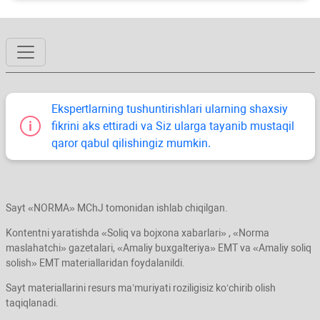
Ekspertlarning tushuntirishlari ularning shaхsiy
fikrini aks ettiradi va Siz ularga tayanib mustaqil
qaror qabul qilishingiz mumkin.
Sayt «NORMA» MChJ tomonidan ishlab chiqilgan.
Kontentni yaratishda «Soliq va bojхona хabarlari» , «Norma
maslahatchi» gazetalari, «Amaliy buхgalteriya» EMT va «Amaliy soliq
solish» EMT materiallaridan foydalanildi.
Sayt materiallarini resurs ma’muriyati roziligisiz koʻchirib olish
taqiqlanadi.