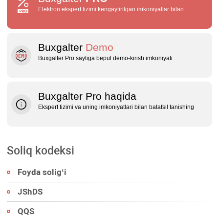
Elektron ekspert tizimi kengaytirilgan imkoniyatlar bilan
Buxgalter
Demo
Buxgalter Pro saytiga bepul demo‑kirish imkoniyati
Buxgalter Pro haqida
Ekspert tizimi va uning imkoniyatlari bilan batafsil tanishing
Soliq kodeksi
Foyda soligʻi
JShDS
QQS