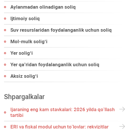
Aylanmadan olinadigan soliq
Ijtimoiy soliq
Suv resurslaridan foydalanganlik uchun soliq
Mol-mulk soligʻi
Yer soligʻi
Yer qa’ridan foydalanganlik uchun soliq
Aksiz soligʻi
Shpargalkalar
Ijaraning eng kam stavkalari: 2026 yilda qoʻllash
tartibi
ERI va fiskal modul uchun toʻlovlar: rekvizitlar