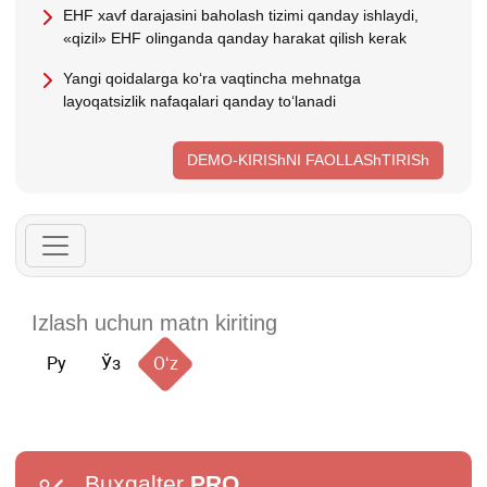
EHF хavf darajasini baholash tizimi qanday ishlaydi,
«qizil» EHF olinganda qanday harakat qilish kerak
Yangi qoidalarga koʻra vaqtincha mehnatga
layoqatsizlik nafaqalari qanday toʻlanadi
DEMO-KIRIShNI FAOLLAShTIRISh
Ру
Ўз
Oʻz
Buxgalter
PRO