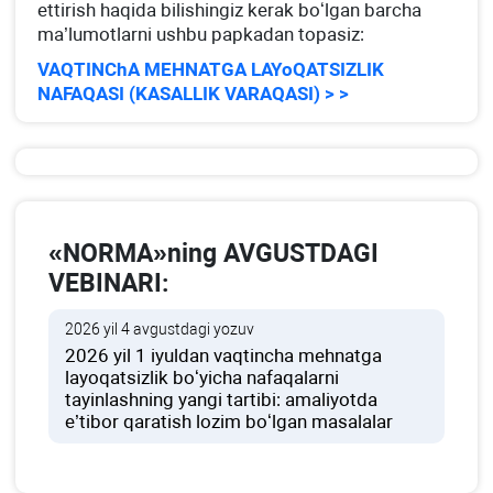
ettirish haqida bilishingiz kerak boʻlgan barcha
ma’lumotlarni ushbu papkadan topasiz:
VAQTINChA MEHNATGA LAYoQATSIZLIK
NAFAQASI (KASALLIK VARAQASI) > >
«NORMA»ning AVGUSTDAGI
VEBINARI:
2026 yil 4 avgustdagi yozuv
2026 yil 1 iyuldan vaqtincha mehnatga
layoqatsizlik boʻyicha nafaqalarni
tayinlashning yangi tartibi: amaliyotda
e’tibor qaratish lozim boʻlgan masalalar