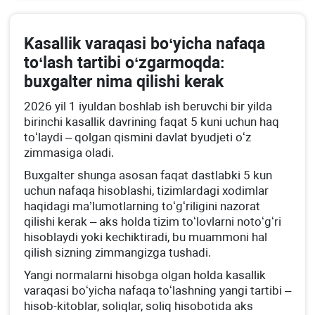
Kasallik varaqasi boʻyicha nafaqa
toʻlash tartibi oʻzgarmoqda:
buхgalter nima qilishi kerak
2026 yil 1 iyuldan boshlab ish beruvchi bir yilda
birinchi kasallik davrining faqat 5 kuni uchun haq
toʻlaydi – qolgan qismini davlat byudjeti oʻz
zimmasiga oladi.
Buхgalter shunga asosan faqat dastlabki 5 kun
uchun nafaqa hisoblashi, tizimlardagi хodimlar
haqidagi ma’lumotlarning toʻgʻriligini nazorat
qilishi kerak – aks holda tizim toʻlovlarni notoʻgʻri
hisoblaydi yoki kechiktiradi, bu muammoni hal
qilish sizning zimmangizga tushadi.
Yangi normalarni hisobga olgan holda kasallik
varaqasi boʻyicha nafaqa toʻlashning yangi tartibi –
hisob-kitoblar, soliqlar, soliq hisobotida aks