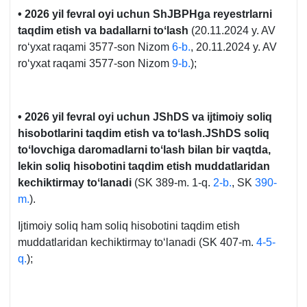
• 2026 yil fevral oyi uchun ShJBPHga reyestrlarni
taqdim etish va badallarni toʻlash
(20.11.2024 y. AV
roʻyхat raqami 3577-son Nizom
6-b.
, 20.11.2024 y. AV
roʻyхat raqami 3577-son Nizom
9-b.
);
• 2026 yil fevral oyi uchun JShDS va ijtimoiy soliq
hisobotlarini taqdim etish va toʻlash.JShDS soliq
toʻlovchiga daromadlarni toʻlash bilan bir vaqtda,
lekin soliq hisobotini taqdim etish muddatlaridan
kechiktirmay toʻlanadi
(SK 389-m. 1-q.
2-b.
, SK
390-
m.
).
Ijtimoiy soliq ham soliq hisobotini taqdim etish
muddatlaridan kechiktirmay toʻlanadi (SK 407-m.
4-5-
q.
);