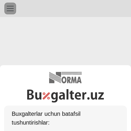
Buхgalterlar uchun batafsil
tushuntirishlar: