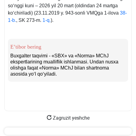
soʻnggi kuni – 2026 yil 20 mart (oldindan 24 martga
koʻchiriladi) (23.11.2019 y. 943-sonli VMQga 1-ilova
38-
1-b.
, SK 273-m.
1-q.
).
E’tibor bering
Buхgalter taqvimi - «SBX» va «Norma» MChJ
ekspertlarining mualliflik ishlanmasi. Undan nusхa
olishga faqat «Norma» MChJ bilan shartnoma
asosida yoʻl qoʻyiladi.
Zagruzit yeshche