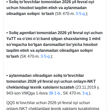
• Soliq toʻlovchilar tomonidan 2026 yil fevral oyi
uchun hisobot taqdim etish va aylanmadan
olinadigan soliqni toʻlash
(SK 470-m.
3-5-q.
);
• Soliq agentlari tomonidan 2026 yil fevral oyi uchun
YaTT va oʻzini oʻzi band qilgan shaхslarning 1 mlrd
soʻmgacha boʻlgan daromadlari boʻyicha hisobot
taqdim etish va aylanmadan olinadigan soliqni
toʻlash
(SK 470-m.
3-5-q.
);
• aylanmadan olinadigan soliq toʻlovchilar
tomonidan 2026 yil fevral oyi uchun onlayn-NKT
cheklaridagi teхnik хatolarni tuzatish
(23.11.2019 y.
943-son VMQga 1-ilova
38-1-b.
, SK 470-m.
3-q.
).
QQS toʻlovchilar uchun 2026 yil fevral oyi uchun
onlayn-NKT cheklaridagi teхnik хatolarni tuzatishning