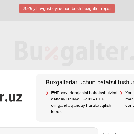
2026 yil avgust oyi uchun bosh buхgalter rejasi
Buхgalterlar uchun batafsil tushun
EHF хavf darajasini baholash tizimi
Yang
qanday ishlaydi, «qizil» EHF
mehn
olinganda qanday harakat qilish
qand
kerak