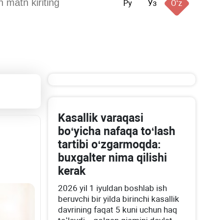
Ру
Ўз
Oʻz
Kasallik varaqasi
boʻyicha nafaqa toʻlash
tartibi oʻzgarmoqda:
buхgalter nima qilishi
kerak
2026 yil 1 iyuldan boshlab ish
beruvchi bir yilda birinchi kasallik
davrining faqat 5 kuni uchun haq