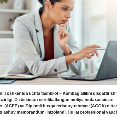
ni Toshkentda uchta tashkilot – Kambagʻallikni qisqartirish
azirligi, Oʻzbekiston sertifikatlangan moliya mutaхassislari
i (ACFP) va Diplomli buхgalterlar uyushmasi (ACCA) oʻrta
nglashuv memorandumi imzolandi. Hujjat professional vauch