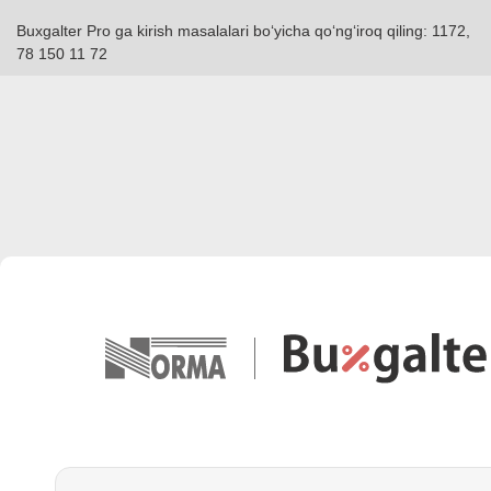
Buxgalter Pro ga kirish masalalari boʻyicha qoʻngʻiroq qiling: 1172,
78 150 11 72