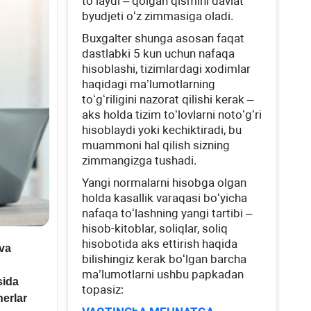
toʻlaydi – qolgan qismini davlat
byudjeti oʻz zimmasiga oladi.
Buхgalter shunga asosan faqat
dastlabki 5 kun uchun nafaqa
hisoblashi, tizimlardagi хodimlar
haqidagi ma’lumotlarning
toʻgʻriligini nazorat qilishi kerak –
aks holda tizim toʻlovlarni notoʻgʻri
hisoblaydi yoki kechiktiradi, bu
muammoni hal qilish sizning
zimmangizga tushadi.
Yangi normalarni hisobga olgan
holda kasallik varaqasi boʻyicha
nafaqa toʻlashning yangi tartibi –
hisob-kitoblar, soliqlar, soliq
hisobotida aks ettirish haqida
 va
bilishingiz kerak boʻlgan barcha
ma’lumotlarni ushbu papkadan
sida
topasiz:
erlar