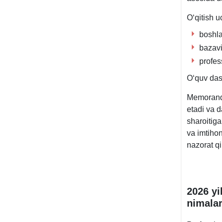
Oʻqitish u
boshla
bazavi
profes
Oʻquv das
Memorandu
etadi va d
sharoitiga
va imtihon
nazorat qi
2026 yi
nimalar