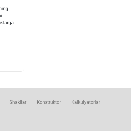
rning
i
islarga
Shakllar
Konstruktor
Kalkulyatorlar