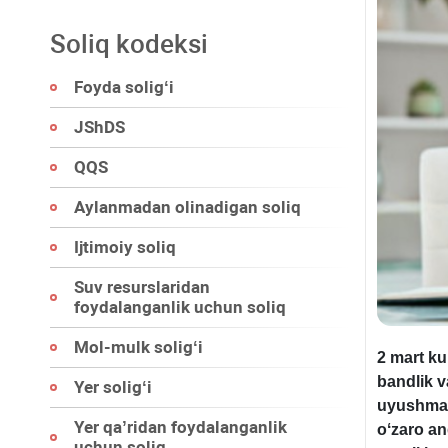
Soliq kodeksi
Foyda soligʻi
JShDS
QQS
Aylanmadan olinadigan soliq
Ijtimoiy soliq
Suv resurslaridan
foydalanganlik uchun soliq
Mol-mulk soligʻi
2 mart ku
bandlik v
Yer soligʻi
uyushmas
Yer qa’ridan foydalanganlik
oʻzaro a
uchun soliq