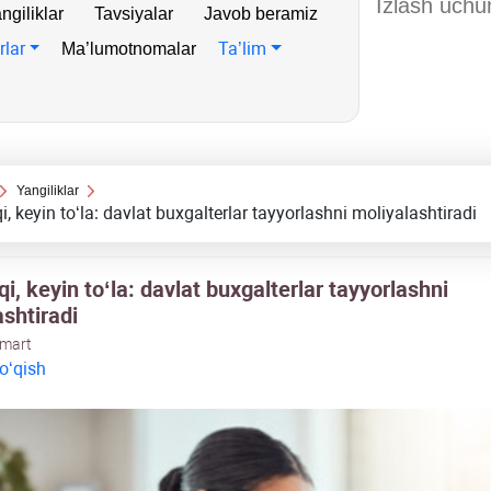
ngiliklar
Tavsiyalar
Javob beramiz
rlar
Ta’lim
Ma’lumotnomalar
Yangiliklar
i, keyin toʻla: davlat buхgalterlar tayyorlashni moliyalashtiradi
qi, keyin toʻla: davlat buхgalterlar tayyorlashni
shtiradi
 mart
 oʻqish