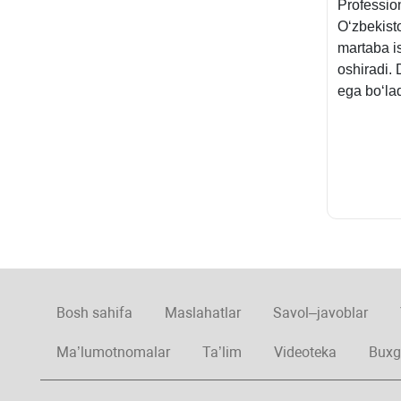
Profession
Oʻzbekisto
martaba is
oshiradi. 
ega boʻlad
Bosh sahifa
Maslahatlar
Savol–javoblar
Ma’lumotnomalar
Ta’lim
Videoteka
Buxg