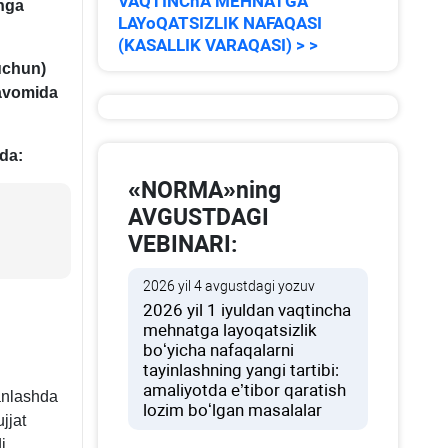
VAQTINChA MEHNATGA
shga
LAYoQATSIZLIK NAFAQASI
(KASALLIK VARAQASI) > >
uchun)
davomida
da:
«NORMA»ning
AVGUSTDAGI
VEBINARI:
2026 yil 4 avgustdagi yozuv
2026 yil 1 iyuldan vaqtincha
mehnatga layoqatsizlik
boʻyicha nafaqalarni
tayinlashning yangi tartibi:
amaliyotda e’tibor qaratish
tanlashda
lozim boʻlgan masalalar
jjat
i.