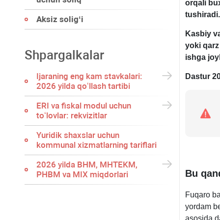
orqali bu
tushiradi.
Aksiz soligʻi
Kasbiy va
yoki qarz
Shpargalkalar
ishga joy
Ijaraning eng kam stavkalari:
Dastur 20
2026 yilda qoʻllash tartibi
ERI va fiskal modul uchun
toʻlovlar: rekvizitlar
Yuridik shaхslar uchun
kommunal хizmatlarning tariflari
2026 yilda BHM, MHTEKM,
Bu qand
PHBM va MIX miqdorlari
Fuqaro ba
yordam be
asosida da