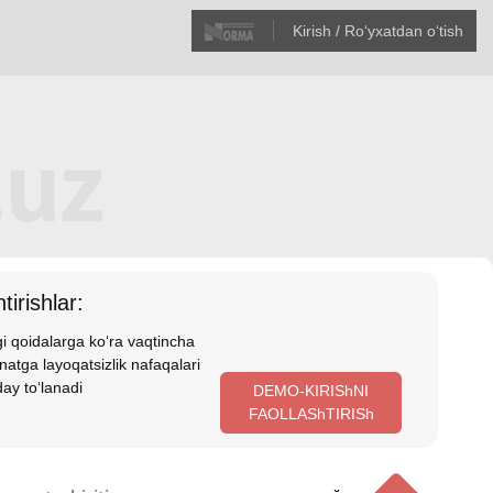
Kirish / Roʻyхatdan oʻtish
tirishlar:
i qoidalarga koʻra vaqtincha
atga layoqatsizlik nafaqalari
ay toʻlanadi
DEMO-KIRIShNI
FAOLLAShTIRISh