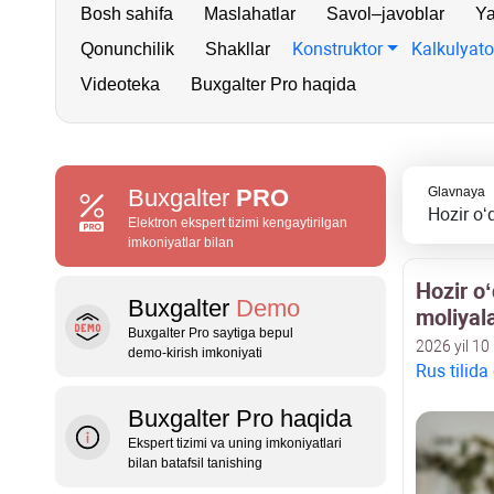
Bosh sahifa
Maslahatlar
Savol–javoblar
Ya
Konstruktor
Kalkulyato
Qonunchilik
Shakllar
Videoteka
Buxgalter Pro haqida
Buxgalter
PRO
Glavnaya
Hozir oʻq
Elektron ekspert tizimi kengaytirilgan
imkoniyatlar bilan
Hozir oʻ
Buxgalter
Demo
moliyala
Buxgalter Pro saytiga bepul
2026 yil 10
demo‑kirish imkoniyati
Rus tilida
Buxgalter Pro haqida
Ekspert tizimi va uning imkoniyatlari
bilan batafsil tanishing