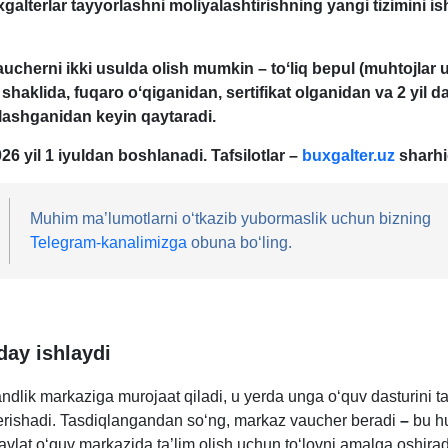
хgalterlar tayyorlashni moliyalashtirishning yangi tizimini i
ucherni ikki usulda olish mumkin – toʻliq bepul (muhtojlar 
 shaklida, fuqaro oʻqiganidan, sertifikat olganidan va 2 yil 
lashganidan keyin qaytaradi.
26 yil 1 iyuldan boshlanadi. Tafsilotlar –
buxgalter.uz
sharhi
Muhim ma’lumotlarni oʻtkazib yubormaslik uchun bizning
Telegram-kanalimizga
obuna boʻling.
ay ishlaydi
ndlik markaziga murojaat qiladi, u yerda unga oʻquv dasturini 
rishadi. Tasdiqlangandan soʻng, markaz vaucher beradi
–
bu hu
vlat oʻquv markazida ta’lim olish uchun toʻlovni amalga oshirad