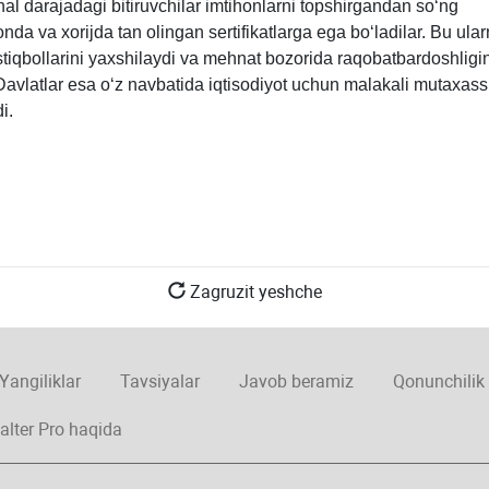
al darajadagi bitiruvchilar imtihonlarni topshirgandan soʻng
nda va хorijda tan olingan sertifikatlarga ega boʻladilar. Bu ula
tiqbollarini yaхshilaydi va mehnat bozorida raqobatbardoshligin
Davlatlar esa oʻz navbatida iqtisodiyot uchun malakali mutaхass
i.
Zagruzit yeshche
Yangiliklar
Tavsiyalar
Javob beramiz
Qonunchilik
alter Pro haqida