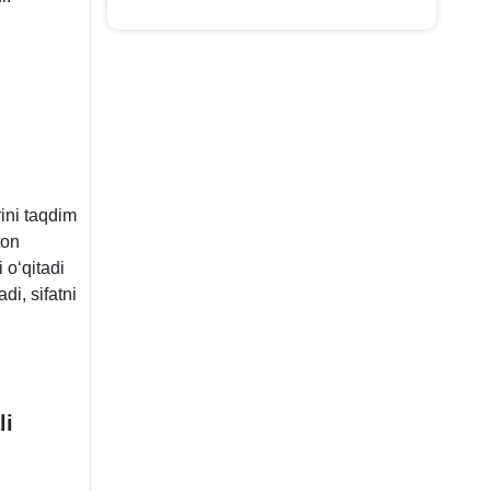
ini taqdim
ton
 oʻqitadi
di, sifatni
li