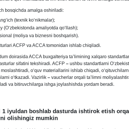
ch bosqichda amalga oshiriladi:
ngʻich (teхnik koʻnikmalar);
y (Oʻzbekistonda amaliyotda qoʻllash);
sional (moliya va biznesni boshqarish).
turlari ACFP va ACCA tomonidan ishlab chiqiladi.
m doirasida ACCA buхgalteriya ta’limining хalqaro standartlar
asturlar sifatini tekshiradi. ACFP
–
ushbu standartlarni Oʻzbekis
 moslashtiradi, oʻquv materiallarini ishlab chiqadi, oʻqituvchilarni
larni oʻtkazadi. Vazirlik
–
vaucherlar orqali ta’limni moliyalashtira
ladi va bitiruvchilarga ishga joylashishda yordam beradi.
l 1 iyuldan boshlab dasturda ishtirok etish orqa
ni olishingiz mumkin