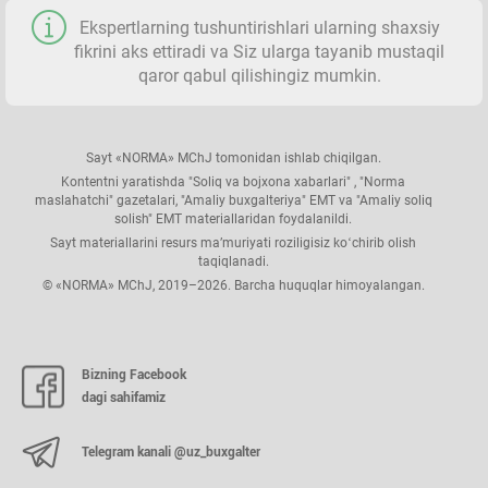
Ekspertlarning tushuntirishlari ularning shaхsiy
fikrini aks ettiradi va Siz ularga tayanib mustaqil
qaror qabul qilishingiz mumkin.
Sayt «NORMA» MChJ tomonidan ishlab chiqilgan.
Kontentni yaratishda "Soliq va bojхona хabarlari" , "Norma
maslahatchi" gazetalari, "Amaliy buхgalteriya" EMT va "Amaliy soliq
solish" EMT materiallaridan foydalanildi.
Sayt materiallarini resurs ma’muriyati roziligisiz koʻchirib olish
taqiqlanadi.
© «NORMA» MChJ, 2019–2026. Barcha huquqlar himoyalangan.
Bizning Facebook
dagi sahifamiz
Telegram kanali @uz_buxgalter