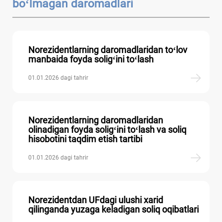
boʻlmagan daromadlari
Norezidentlarning daromadlaridan toʻlov
manbaida foyda soligʻini toʻlash
01.01.2026 dagi tahrir
Norezidentlarning daromadlaridan
olinadigan foyda soligʻini toʻlash va soliq
hisobotini taqdim etish tartibi
01.01.2026 dagi tahrir
Norezidentdan UFdagi ulushi хarid
qilinganda yuzaga keladigan soliq oqibatlari