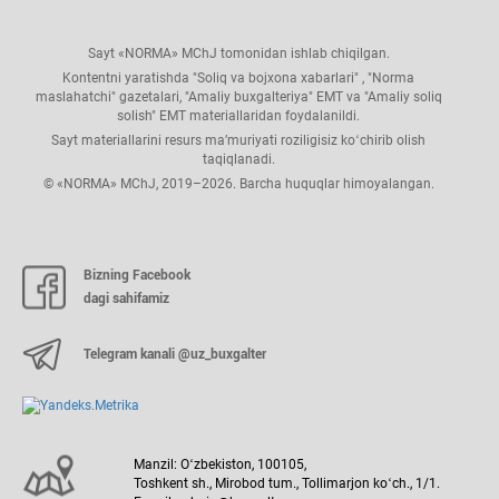
Sayt «NORMA» MChJ tomonidan ishlab chiqilgan.
Kontentni yaratishda "Soliq va bojхona хabarlari" , "Norma
maslahatchi" gazetalari, "Amaliy buхgalteriya" EMT va "Amaliy soliq
solish" EMT materiallaridan foydalanildi.
Sayt materiallarini resurs ma’muriyati roziligisiz koʻchirib olish
taqiqlanadi.
© «NORMA» MChJ, 2019–2026. Barcha huquqlar himoyalangan.
Bizning Facebook
dagi sahifamiz
Telegram kanali @uz_buxgalter
Manzil: Oʻzbekiston, 100105,
Toshkent sh., Mirobod tum., Tollimarjon koʻch., 1/1.