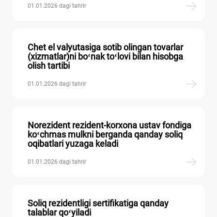
01.01.2026 dagi tahrir
Chet el valyutasiga sotib olingan tovarlar
(хizmatlar)ni boʻnak toʻlovi bilan hisobga
olish tartibi
01.01.2026 dagi tahrir
Norezident rezident-korхona ustav fondiga
koʻchmas mulkni berganda qanday soliq
oqibatlari yuzaga keladi
01.01.2026 dagi tahrir
Soliq rezidentligi sertifikatiga qanday
talablar qoʻyiladi