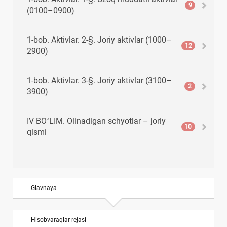
9
(0100–0900)
1-bob. Aktivlar. 2-§. Joriy aktivlar (1000–
12
2900)
1-bob. Aktivlar. 3-§. Joriy aktivlar (3100–
2
3900)
IV BOʻLIM. Olinadigan schyotlar – joriy
10
qismi
V BOʻLIM. Pul mablagʻlari, qisqa muddatli
8
investitsiyalar va boshqa joriy aktivlar
Glavnaya
VI BOʻLIM. Joriy majburiyatlar
10
Hisobvaraqlar rejasi