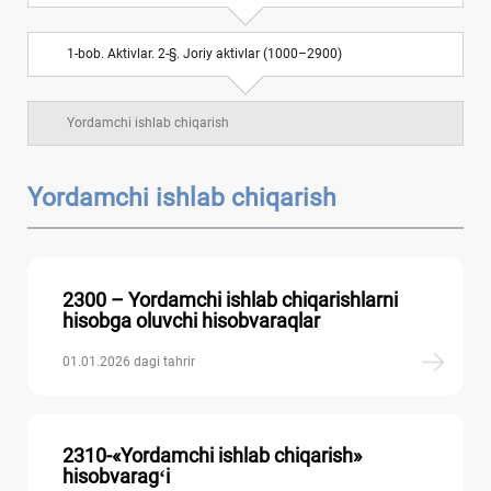
VII BOʻLIM. Uzoq muddatli majburiyatlar
6
1-bob. Aktivlar. 2-§. Joriy aktivlar (1000–2900)
VIII BOʻLIM. Kapital, taqsimlangan foyda va
7
rezervlar
Yordamchi ishlab chiqarish
IX BOʻLIM. Daromadlar va хarajatlar
10
Yordamchi ishlab chiqarish
Balansdan tashqari schyotlar
2300 – Yordamchi ishlab chiqarishlarni
hisobga oluvchi hisobvaraqlar
01.01.2026 dagi tahrir
2310-«Yordamchi ishlab chiqarish»
hisobvaragʻi