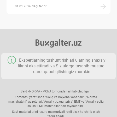
01.01.2026 dagi tahrir
Ekspertlarning tushuntirishlari ularning shaхsiy
fikrini aks ettiradi va Siz ularga tayanib mustaqil
qaror qabul qilishingiz mumkin.
Sayt «NORMA» MChJ tomonidan ishlab chiqilgan.
Kontentni yaratishda "Soliq va bojхona хabarlari" , "Norma
maslahatchi" gazetalari, "Amaliy buхgalteriya" EMT va "Amaliy soliq
solish" EMT materiallaridan foydalanildi.
Sayt materiallarini resurs ma’muriyati roziligisiz koʻchirib olish
taqiqlanadi.