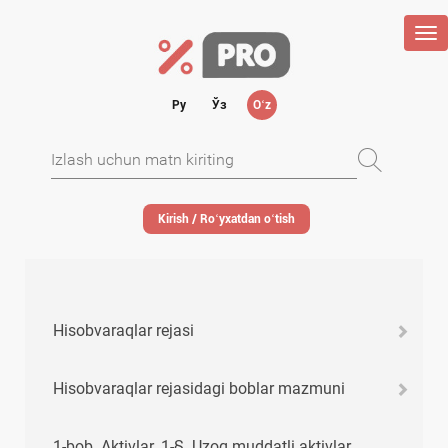
Tog
nav
Ру
Ўз
Oʻz
Kirish / Roʻyхatdan oʻtish
Hisobvaraqlar rejasi
Hisobvaraqlar rejasidagi boblar mazmuni
1-bob. Aktivlar. 1-§. Uzoq muddatli aktivlar