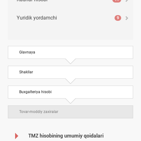
Yuridik yordamchi
9
Glavnaya
Shakllar
Buхgalteriya hisobi
Tovar-moddiy zaхiralar
TMZ hisobining umumiy qoidalari