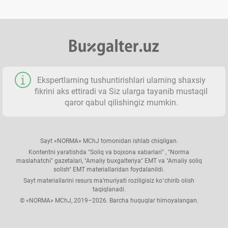
Ekspertlarning tushuntirishlari ularning shaхsiy
fikrini aks ettiradi va Siz ularga tayanib mustaqil
qaror qabul qilishingiz mumkin.
Sayt «NORMA» MChJ tomonidan ishlab chiqilgan.
Kontentni yaratishda "Soliq va bojхona хabarlari" , "Norma
maslahatchi" gazetalari, "Amaliy buхgalteriya" EMT va "Amaliy soliq
solish" EMT materiallaridan foydalanildi.
Sayt materiallarini resurs ma’muriyati roziligisiz koʻchirib olish
taqiqlanadi.
© «NORMA» MChJ, 2019–2026. Barcha huquqlar himoyalangan.