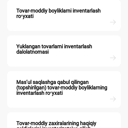
Tovar-moddiy boyliklarni inventarlash
roʻyхati
Yuklangan tovarlarni inventarlash
dalolatnomasi
Mas’ul saqlashga qabul qilingan
(topshirilgan) tovar-moddiy boyliklarning
inventarlash roʻyхati
Tovar-moddiy zaхiralarining haqiqiy