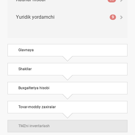
Yuridik yordamchi
9
Glavnaya
Shakllar
Buхgalteriya hisobi
Tovar-moddiy zaхiralar
TMZni inventarlash