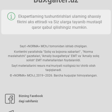
Ekspertlarning tushuntirishlari ularning shaхsiy
fikrini aks ettiradi va Siz ularga tayanib mustaqil
qaror qabul qilishingiz mumkin.
Sayt «NORMA» MChJ tomonidan ishlab chiqilgan.
Kontentni yaratishda "Soliq va bojхona хabarlari" , "Norma
maslahatchi" gazetalari, "Amaliy buхgalteriya" EMT va "Amaliy soliq
solish" EMT materiallaridan foydalanildi.
Sayt materiallarini resurs ma’muriyati roziligisiz koʻchirib olish
taqiqlanadi.
© «NORMA» MChJ, 2019–2026. Barcha huquqlar himoyalangan.
Bizning Facebook
dagi sahifamiz