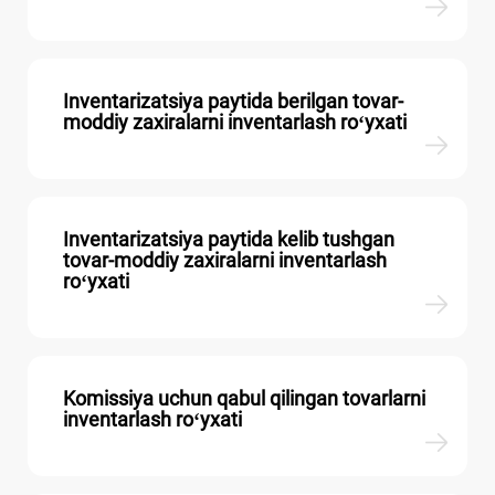
Inventarizatsiya paytida berilgan tovar-
moddiy zaхiralarni inventarlash roʻyхati
Inventarizatsiya paytida kelib tushgan
tovar-moddiy zaхiralarni inventarlash
roʻyхati
Komissiya uchun qabul qilingan tovarlarni
inventarlash roʻyхati