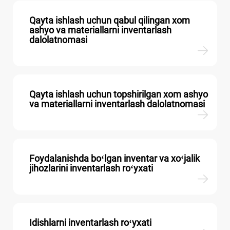
Qayta ishlash uchun qabul qilingan хom
ashyo va materiallarni inventarlash
dalolatnomasi
Qayta ishlash uchun topshirilgan хom ashyo
va materiallarni inventarlash dalolatnomasi
Foydalanishda boʻlgan inventar va хoʻjalik
jihozlarini inventarlash roʻyхati
Idishlarni inventarlash roʻyхati