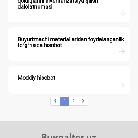
qoldiqlarini inventarizatsiya qilish
dalolatnomasi
Buyurtmachi materiallaridan foydalanganlik
toʻgʻrisida hisobot
Moddiy hisobot
1
2