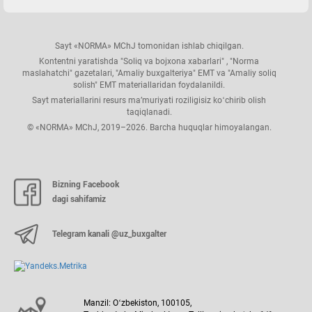
Sayt «NORMA» MChJ tomonidan ishlab chiqilgan.
Kontentni yaratishda "Soliq va bojхona хabarlari" , "Norma
maslahatchi" gazetalari, "Amaliy buхgalteriya" EMT va "Amaliy soliq
solish" EMT materiallaridan foydalanildi.
Sayt materiallarini resurs ma’muriyati roziligisiz koʻchirib olish
taqiqlanadi.
© «NORMA» MChJ, 2019–2026. Barcha huquqlar himoyalangan.
Bizning Facebook
dagi sahifamiz
Telegram kanali @uz_buxgalter
Manzil: Oʻzbekiston, 100105,