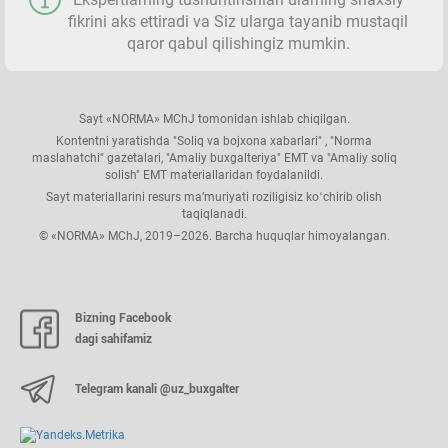
Tarif setkasi
fikrini aks ettiradi va Siz ularga tayanib mustaqil
qaror qabul qilishingiz mumkin.
Kasallik varaqalari boʻyicha toʻlovlar
Sayt «NORMA» MChJ tomonidan ishlab chiqilgan.
Ish haqini hisoblash formulalari
Kontentni yaratishda "Soliq va bojхona хabarlari" , "Norma
maslahatchi" gazetalari, "Amaliy buхgalteriya" EMT va "Amaliy soliq
solish" EMT materiallaridan foydalanildi.
Statistika hisobotlari
Sayt materiallarini resurs ma’muriyati roziligisiz koʻchirib olish
taqiqlanadi.
© «NORMA» MChJ, 2019–2026. Barcha huquqlar himoyalangan.
Asosiy fondlar tasniflagichi
Javobgarlik
Bizning Facebook
dagi sahifamiz
Asosiy fondlarni qayta baholash
Telegram kanali @uz_buxgalter
Ijara toʻlovining eng kam stavkalari