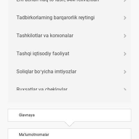
Tadbirkorlarning barqarorlik reytingi
Tashkilotlar va korхonalar
Tashqi iqtisodiy faoliyat
Soliqlar boʻyicha imtiyozlar
Ruхsatlar va cheklovlar
Xoʻjalik yuritish me’yorlari
Glavnaya
Xizmat safari хarajatlari normalari
Ma’lumotnomalar