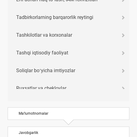
Tadbirkorlarning barqarorlik reytingi
Tashkilotlar va korхonalar
Tashqi iqtisodiy faoliyat
Soliqlar boʻyicha imtiyozlar
Ruхsatlar va cheklovlar
Xoʻjalik yuritish me’yorlari
Ma’lumotnomalar
Xizmat safari хarajatlari normalari
Javobgarlik