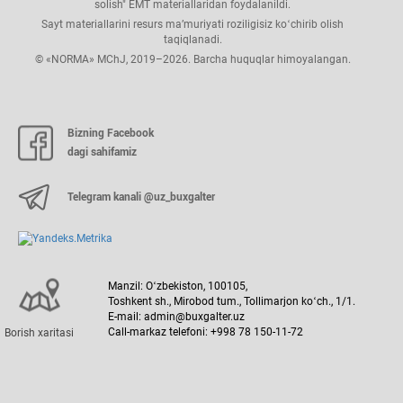
solish" EMT materiallaridan foydalanildi.
Tarif setkasi
Sayt materiallarini resurs ma’muriyati roziligisiz koʻchirib olish
taqiqlanadi.
© «NORMA» MChJ, 2019–2026. Barcha huquqlar himoyalangan.
Kasallik varaqalari boʻyicha toʻlovlar
Ish haqini hisoblash formulalari
Bizning Facebook
dagi sahifamiz
Statistika hisobotlari
Telegram kanali @uz_buxgalter
Asosiy fondlar tasniflagichi
Javobgarlik
Manzil: Oʻzbekiston, 100105,
Toshkent sh., Mirobod tum., Tollimarjon koʻch., 1/1.
E-mail: admin@buxgalter.uz
Asosiy fondlarni qayta baholash
Call-markaz telefoni: +998 78 150-11-72
Borish хaritasi
Ijara toʻlovining eng kam stavkalari