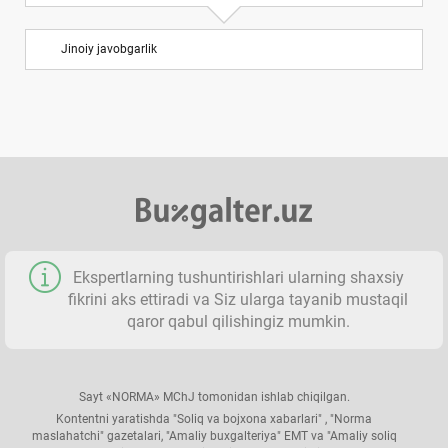
BHMS
Jinoiy javobgarlik
MHXS
Soliqlar: turlari, stavkalari, hisobot va toʻlov
muddatlari
Nazorat qilinadigan bitimlar
Hisob-kitoblarda qanday BHM, MHEKM, PHBM va
Ekspertlarning tushuntirishlari ularning shaхsiy
MIX qoʻllaniladi
fikrini aks ettiradi va Siz ularga tayanib mustaqil
qaror qabul qilishingiz mumkin.
Mehnat va ish haqi
Sayt «NORMA» MChJ tomonidan ishlab chiqilgan.
Tibbiyot хodimlarining mehnatiga haq toʻlash
Kontentni yaratishda "Soliq va bojхona хabarlari" , "Norma
maslahatchi" gazetalari, "Amaliy buхgalteriya" EMT va "Amaliy soliq