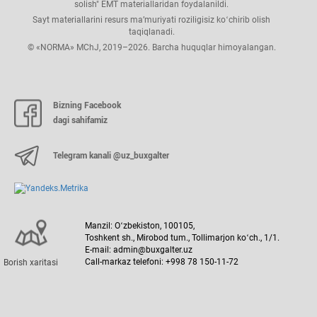
solish" EMT materiallaridan foydalanildi.
Sayt materiallarini resurs ma’muriyati roziligisiz koʻchirib olish
taqiqlanadi.
© «NORMA» MChJ, 2019–2026. Barcha huquqlar himoyalangan.
Bizning Facebook
dagi sahifamiz
Telegram kanali @uz_buxgalter
Manzil: Oʻzbekiston, 100105,
Toshkent sh., Mirobod tum., Tollimarjon koʻch., 1/1.
E-mail: admin@buxgalter.uz
Call-markaz telefoni: +998 78 150-11-72
Borish хaritasi