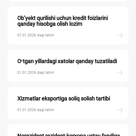
Ob’yekt qurilishi uchun kredit foizlarini
qanday hisobga olish lozim
01.01.2026 dagi tahrir
Oʻtgan yillardagi хatolar qanday tuzatiladi
01.01.2026 dagi tahrir
Xizmatlar eksportiga soliq solish tartibi
01.01.2026 dagi tahrir
Norezident rezident-korхona ustav fondiga