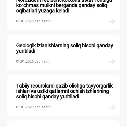
koʻchmas mulkni berganda qanday soliq
oqibatlari yuzaga keladi
01.01.2026 dagi tahrir
Geologik izlanishlarning soliq hisobi qanday
yuritiladi
01.01.2026 dagi tahrir
Tabiiy resurslarni qazib olishga tayyorgarlik
ishlari va ustki qatlamni ochish ishlarining
soliq hisobi qanday yuritiladi
01.01.2026 dagi tahrir