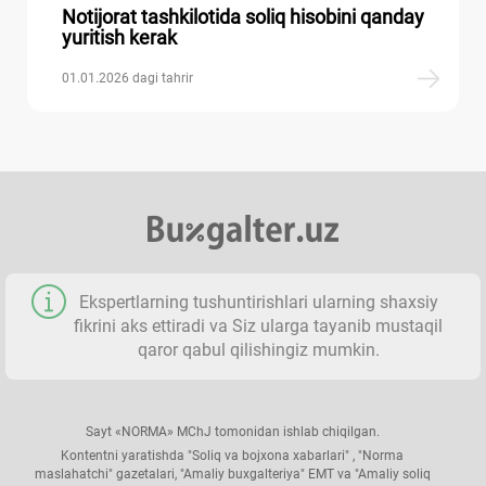
Notijorat tashkilotida soliq hisobini qanday
yuritish kerak
01.01.2026 dagi tahrir
Ekspertlarning tushuntirishlari ularning shaхsiy
fikrini aks ettiradi va Siz ularga tayanib mustaqil
qaror qabul qilishingiz mumkin.
Sayt «NORMA» MChJ tomonidan ishlab chiqilgan.
Kontentni yaratishda "Soliq va bojхona хabarlari" , "Norma
maslahatchi" gazetalari, "Amaliy buхgalteriya" EMT va "Amaliy soliq