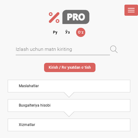
Tog
nav
Ру
Ўз
Oʻz
Kirish / Roʻyхatdan oʻtish
Maslahatlar
Buхgalteriya hisobi
Xizmatlar