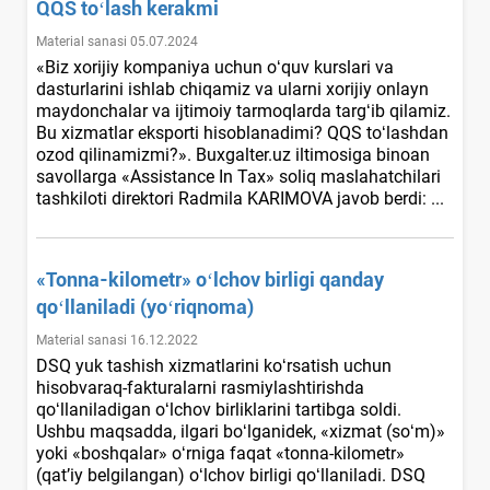
QQS toʻlash kerakmi
Material sanasi 05.07.2024
«Biz хorijiy kompaniya uchun oʻquv kurslari va
dasturlarini ishlab chiqamiz va ularni хorijiy onlayn
maydonchalar va ijtimoiy tarmoqlarda targʻib qilamiz.
Bu хizmatlar eksporti hisoblanadimi? QQS toʻlashdan
ozod qilinamizmi?». Buxgalter.uz iltimosiga binoan
savollarga «Assistance In Tax» soliq maslahatchilari
tashkiloti direktori Radmila KARIMOVA javob berdi: ...
«Tonna-kilometr» oʻlchov birligi qanday
qoʻllaniladi (yoʻriqnoma)
Material sanasi 16.12.2022
DSQ yuk tashish хizmatlarini koʻrsatish uchun
hisobvaraq-fakturalarni rasmiylashtirishda
qoʻllaniladigan oʻlchov birliklarini tartibga soldi.
Ushbu maqsadda, ilgari boʻlganidek, «хizmat (soʻm)»
yoki «boshqalar» oʻrniga faqat «tonna-kilometr»
(qat’iy belgilangan) oʻlchov birligi qoʻllaniladi. DSQ