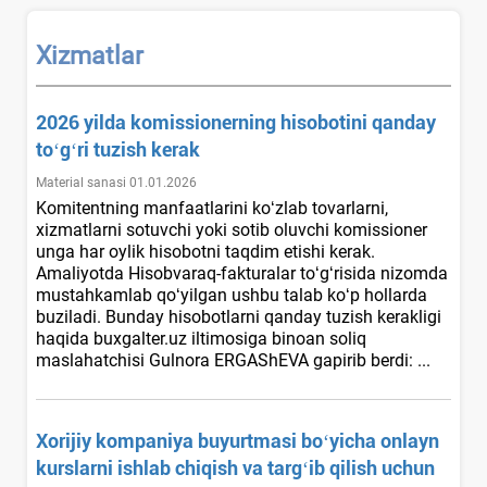
Xizmatlar
2026 yilda komissionerning hisobotini qanday
toʻgʻri tuzish kerak
Material sanasi 01.01.2026
Komitentning manfaatlarini koʻzlab tovarlarni,
хizmatlarni sotuvchi yoki sotib oluvchi komissioner
unga har oylik hisobotni taqdim etishi kerak.
Amaliyotda Hisobvaraq-fakturalar toʻgʻrisida nizomda
mustahkamlab qoʻyilgan ushbu talab koʻp hollarda
buziladi. Bunday hisobotlarni qanday tuzish kerakligi
haqida buxgalter.uz iltimosiga binoan soliq
maslahatchisi Gulnora ERGAShEVA gapirib berdi: ...
Xorijiy kompaniya buyurtmasi boʻyicha onlayn
kurslarni ishlab chiqish va targʻib qilish uchun