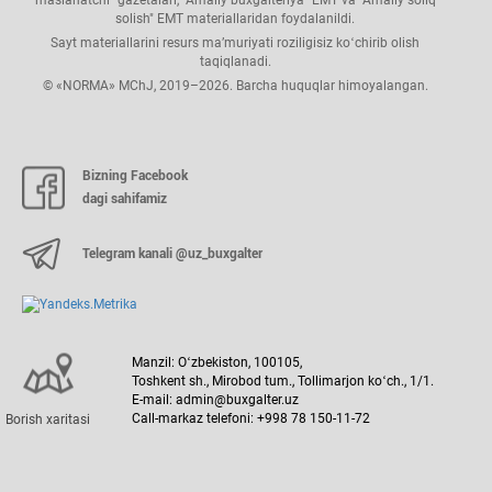
solish" EMT materiallaridan foydalanildi.
Sayt materiallarini resurs ma’muriyati roziligisiz koʻchirib olish
taqiqlanadi.
© «NORMA» MChJ, 2019–2026. Barcha huquqlar himoyalangan.
Bizning Facebook
dagi sahifamiz
Telegram kanali @uz_buxgalter
Manzil: Oʻzbekiston, 100105,
Toshkent sh., Mirobod tum., Tollimarjon koʻch., 1/1.
E-mail: admin@buxgalter.uz
Call-markaz telefoni: +998 78 150-11-72
Borish хaritasi