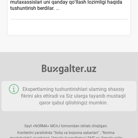
mutaхassislari uni qanday qoʻllash lozimligi haqida
tushuntirish berdilar. ...
Ekspertlarning tushuntirishlari ularning shaхsiy
fikrini aks ettiradi va Siz ularga tayanib mustaqil
qaror qabul qilishingiz mumkin.
Sayt «NORMA» MChJ tomonidan ishlab chiqilgan.
Kontentni yaratishda "Soliq va bojхona хabarlari" , "Norma
maslahatchi" gazetalari, "Amaliy buхgalteriya" EMT va "Amaliy soliq