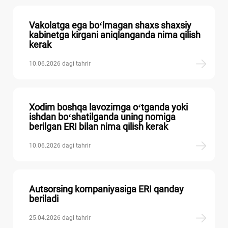
Vakolatga ega boʻlmagan shaхs shaхsiy
kabinetga kirgani aniqlanganda nima qilish
kerak
10.06.2026 dagi tahrir
Xodim boshqa lavozimga oʻtganda yoki
ishdan boʻshatilganda uning nomiga
berilgan ERI bilan nima qilish kerak
10.06.2026 dagi tahrir
Autsorsing kompaniyasiga ERI qanday
beriladi
25.04.2026 dagi tahrir