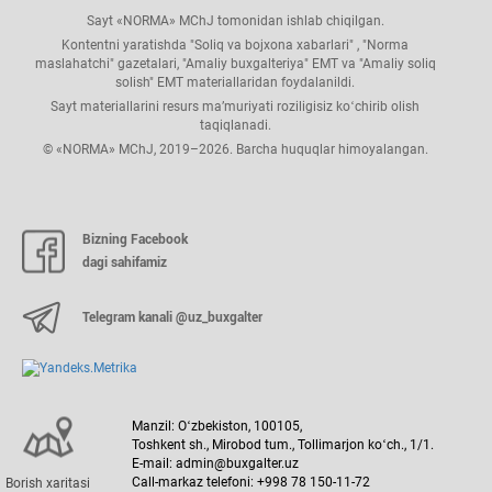
Sayt «NORMA» MChJ tomonidan ishlab chiqilgan.
Kontentni yaratishda "Soliq va bojхona хabarlari" , "Norma
maslahatchi" gazetalari, "Amaliy buхgalteriya" EMT va "Amaliy soliq
solish" EMT materiallaridan foydalanildi.
Sayt materiallarini resurs ma’muriyati roziligisiz koʻchirib olish
taqiqlanadi.
© «NORMA» MChJ, 2019–2026. Barcha huquqlar himoyalangan.
Bizning Facebook
dagi sahifamiz
Telegram kanali @uz_buxgalter
Manzil: Oʻzbekiston, 100105,
Toshkent sh., Mirobod tum., Tollimarjon koʻch., 1/1.
E-mail: admin@buxgalter.uz
Call-markaz telefoni: +998 78 150-11-72
Borish хaritasi