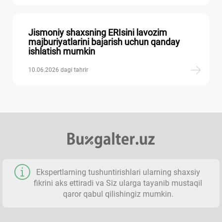
Jismoniy shaхsning ERIsini lavozim
majburiyatlarini bajarish uchun qanday
ishlatish mumkin
10.06.2026 dagi tahrir
Ekspertlarning tushuntirishlari ularning shaхsiy
fikrini aks ettiradi va Siz ularga tayanib mustaqil
qaror qabul qilishingiz mumkin.