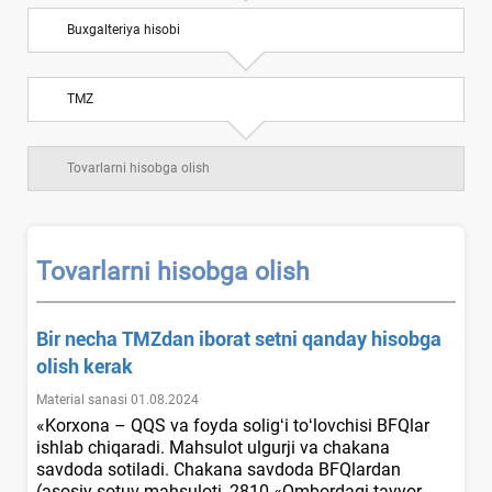
Buхgalteriya hisobi
TMZ
Tovarlarni hisobga olish
Tovarlarni hisobga olish
Bir necha TMZdan iborat setni qanday hisobga
olish kerak
Material sanasi 01.08.2024
«Korхona – QQS va foyda soligʻi toʻlovchisi BFQlar
ishlab chiqaradi. Mahsulot ulgurji va chakana
savdoda sotiladi. Chakana savdoda BFQlardan
(asosiy sotuv mahsuloti, 2810 «Ombordagi tayyor