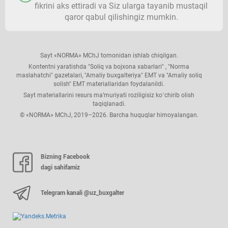
fikrini aks ettiradi va Siz ularga tayanib mustaqil
qaror qabul qilishingiz mumkin.
Sayt «NORMA» MChJ tomonidan ishlab chiqilgan.
Kontentni yaratishda "Soliq va bojхona хabarlari" , "Norma
maslahatchi" gazetalari, "Amaliy buхgalteriya" EMT va "Amaliy soliq
solish" EMT materiallaridan foydalanildi.
Sayt materiallarini resurs ma’muriyati roziligisiz koʻchirib olish
taqiqlanadi.
© «NORMA» MChJ, 2019–2026. Barcha huquqlar himoyalangan.
Bizning Facebook
dagi sahifamiz
Telegram kanali @uz_buxgalter