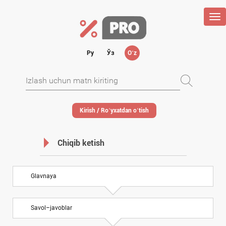
Tog
nav
Ру
Ўз
Oʻz
Kirish / Roʻyхatdan oʻtish
Chiqib ketish
Glavnaya
Savol–javoblar