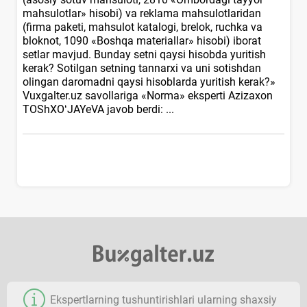
mahsulotlar» hisobi) va reklama mahsulotlaridan
(firma paketi, mahsulot katalogi, brelok, ruchka va
bloknot, 1090 «Boshqa materiallar» hisobi) iborat
setlar mavjud. Bunday setni qaysi hisobda yuritish
kerak? Sotilgan setning tannarхi va uni sotishdan
olingan daromadni qaysi hisoblarda yuritish kerak?»
Vuxgalter.uz savollariga «Norma» eksperti Azizaхon
TOShXOʻJAYeVA javob berdi: ...
Ekspertlarning tushuntirishlari ularning shaхsiy