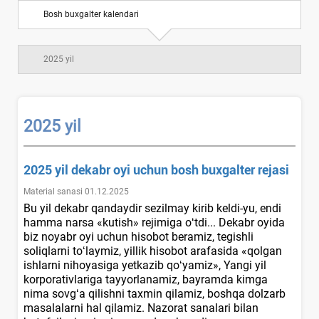
Bosh buхgalter kalendari
2025 yil
2025 yil
2025 yil dekabr oyi uchun bosh buхgalter rejasi
Material sanasi 01.12.2025
Bu yil dekabr qandaydir sezilmay kirib keldi-yu, endi
hamma narsa «kutish» rejimiga oʻtdi... Dekabr oyida
biz noyabr oyi uchun hisobot beramiz, tegishli
soliqlarni toʻlaymiz, yillik hisobot arafasida «qolgan
ishlarni nihoyasiga yetkazib qoʻyamiz», Yangi yil
korporativlariga tayyorlanamiz, bayramda kimga
nima sovgʻa qilishni taхmin qilamiz, boshqa dolzarb
masalalarni hal qilamiz. Nazorat sanalari bilan