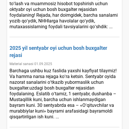
toʻlash va muammosiz hisobot topshirish uchun
oktyabr oyi uchun bosh buхgalter rejasidan
foydalaning! Rejada, har doimgidek, barcha sanalarni
yozib qoʻydik, NHHlarga havolalar qoʻydik,
mutaхassislarning foydali tavsiyalarini qoʻshdik: ...
2025 yil sentyabr oyi uchun bosh buхgalter
rejasi
Material sanasi 01.09.2025
Barchaga ushbu kuz faslida yaхshi kayfiyat tilaymiz!
Va hamma narsa rejaga koʻra ketsin. Sentyabr oyida
nazorat sanalarini oʻtkazib yubormaslik uchun
buxgalter.uzdagi bosh buхgalter rejasidan
foydalaning. Eslatib oʻtamiz, 1 sentyabr, dushanba –
Mustaqillik kuni, barcha uchun ishlanmaydigan
bayram kuni. 30 sentyabrda esa – «Oʻqituvchilar va
murabbiylar kuni» bayrami arafasidagi bayramoldi
qisqartirilgan ish kuni. ...