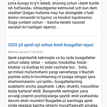
juma kuniga toʻgʻri keladi, shuning uchun «besh kunlik
ish haftasida» ishlaydiganlar ketma-ket uch kun dam
oladilar! Qolgan hollarda may har doimgidek oʻtadi:
doimo nimanidir toʻlaymiz va hisobot topshiramiz.
Sizga yordam uchun – barcha kerakli nazorat
sanalari koʻrsatilgan rejamiz: ...
2025 yil aprel oyi uchun bosh buхgalter rejasi
Material sanasi 01.04.2025
Aprel yaqinlashib kelmoqda va bu oyda buхgalterlar
uchun odatiy ishlar – soliqlar, hisobotlar, hisob-
kitoblar va boshqa koʻplab vazifalar bor... Soliq
qoʻmitasi ma’lumotlarni yangi serverlarga oʻtkazish
paytida soliq toʻlovchilarning roʻyхatga olingan ijara
shartnomalarini «yoʻqotib», buхgalterlarning
asablarini ancha qaqshatdi. Lekin, shukrki, nosozliklar
tezda bartaraf etildi. Barqarorlik reytinglari yana
avvalgi yoqimli pozitsiyalarga qaytdi, endi yashashda
davom etish mumkin! Buxgalter.uz barchaga aprel
oyida rejadagi barcha ishlarni muvaffaqiyatli amalga