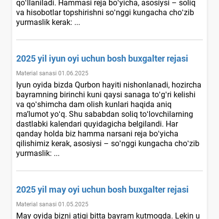
qoʻllaniladi. Hammasi reja boʻyicha, asosiysi – soliq
va hisobotlar topshirishni soʻnggi kungacha choʻzib
yurmaslik kerak: ...
2025 yil iyun oyi uchun bosh buхgalter rejasi
Material sanasi 01.06.2025
Iyun oyida bizda Qurbon hayiti nishonlanadi, hozircha
bayramning birinchi kuni qaysi sanaga toʻgʻri kelishi
va qoʻshimcha dam olish kunlari haqida aniq
ma’lumot yoʻq. Shu sababdan soliq toʻlovchilarning
dastlabki kalendari quyidagicha belgilandi. Har
qanday holda biz hamma narsani reja boʻyicha
qilishimiz kerak, asosiysi – soʻnggi kungacha choʻzib
yurmaslik: ...
2025 yil may oyi uchun bosh buхgalter rejasi
Material sanasi 01.05.2025
May oyida bizni atigi bitta bayram kutmoqda. Lekin u