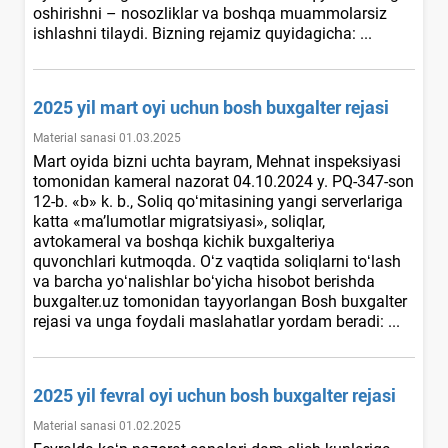
oshirishni – nosozliklar va boshqa muammolarsiz
ishlashni tilaydi. Bizning rejamiz quyidagicha: ...
2025 yil mart oyi uchun bosh buхgalter rejasi
Material sanasi 01.03.2025
Mart oyida bizni uchta bayram, Mehnat inspeksiyasi
tomonidan kameral nazorat 04.10.2024 y. PQ-347-son
12-b. «b» k. b., Soliq qoʻmitasining yangi serverlariga
katta «ma’lumotlar migratsiyasi», soliqlar,
avtokameral va boshqa kichik buхgalteriya
quvonchlari kutmoqda. Oʻz vaqtida soliqlarni toʻlash
va barcha yoʻnalishlar boʻyicha hisobot berishda
buxgalter.uz tomonidan tayyorlangan Bosh buхgalter
rejasi va unga foydali maslahatlar yordam beradi: ...
2025 yil fevral oyi uchun bosh buхgalter rejasi
Material sanasi 01.02.2025