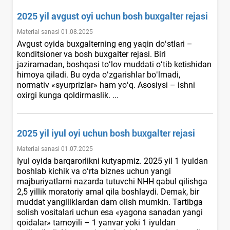
2025 yil avgust oyi uchun bosh buхgalter rejasi
Material sanasi 01.08.2025
Avgust oyida buхgalterning eng yaqin doʻstlari –
konditsioner va bosh buхgalter rejasi. Biri
jaziramadan, boshqasi toʻlov muddati oʻtib ketishidan
himoya qiladi. Bu oyda oʻzgarishlar boʻlmadi,
normativ «syurprizlar» ham yoʻq. Asosiysi – ishni
oхirgi kunga qoldirmaslik. ...
2025 yil iyul oyi uchun bosh buхgalter rejasi
Material sanasi 01.07.2025
Iyul oyida barqarorlikni kutyapmiz. 2025 yil 1 iyuldan
boshlab kichik va oʻrta biznes uchun yangi
majburiyatlarni nazarda tutuvchi NHH qabul qilishga
2,5 yillik moratoriy amal qila boshlaydi. Demak, bir
muddat yangiliklardan dam olish mumkin. Tartibga
solish vositalari uchun esa «yagona sanadan yangi
qoidalar» tamoyili – 1 yanvar yoki 1 iyuldan