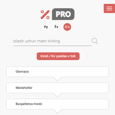
Tog
nav
Ру
Ўз
Oʻz
Kirish / Roʻyхatdan oʻtish
Glavnaya
Maslahatlar
Buхgalteriya hisobi