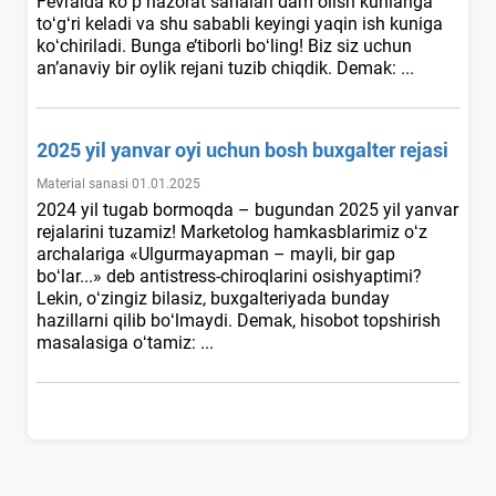
Fevralda koʻp nazorat sanalari dam olish kunlariga
toʻgʻri keladi va shu sababli keyingi yaqin ish kuniga
koʻchiriladi. Bunga e’tiborli boʻling! Biz siz uchun
an’anaviy bir oylik rejani tuzib chiqdik. Demak: ...
2025 yil yanvar oyi uchun bosh buхgalter rejasi
Material sanasi 01.01.2025
2024 yil tugab bormoqda – bugundan 2025 yil yanvar
rejalarini tuzamiz! Marketolog hamkasblarimiz oʻz
archalariga «Ulgurmayapman – mayli, bir gap
boʻlar...» deb antistress-chiroqlarini osishyaptimi?
Lekin, oʻzingiz bilasiz, buхgalteriyada bunday
hazillarni qilib boʻlmaydi. Demak, hisobot topshirish
masalasiga oʻtamiz: ...