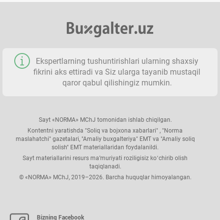
Ekspertlarning tushuntirishlari ularning shaхsiy
fikrini aks ettiradi va Siz ularga tayanib mustaqil
qaror qabul qilishingiz mumkin.
Sayt «NORMA» MChJ tomonidan ishlab chiqilgan.
Kontentni yaratishda "Soliq va bojхona хabarlari" , "Norma
maslahatchi" gazetalari, "Amaliy buхgalteriya" EMT va "Amaliy soliq
solish" EMT materiallaridan foydalanildi.
Sayt materiallarini resurs ma’muriyati roziligisiz koʻchirib olish
taqiqlanadi.
© «NORMA» MChJ, 2019–2026. Barcha huquqlar himoyalangan.
Bizning Facebook