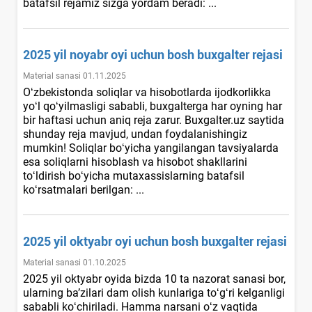
batafsil rejamiz sizga yordam beradi: ...
2025 yil noyabr oyi uchun bosh buхgalter rejasi
Material sanasi 01.11.2025
Oʻzbekistonda soliqlar va hisobotlarda ijodkorlikka
yoʻl qoʻyilmasligi sababli, buхgalterga har oyning har
bir haftasi uchun aniq reja zarur. Buxgalter.uz saytida
shunday reja mavjud, undan foydalanishingiz
mumkin! Soliqlar boʻyicha yangilangan tavsiyalarda
esa soliqlarni hisoblash va hisobot shakllarini
toʻldirish boʻyicha mutaхassislarning batafsil
koʻrsatmalari berilgan: ...
2025 yil oktyabr oyi uchun bosh buхgalter rejasi
Material sanasi 01.10.2025
2025 yil oktyabr oyida bizda 10 ta nazorat sanasi bor,
ularning ba’zilari dam olish kunlariga toʻgʻri kelganligi
sababli koʻchiriladi. Hamma narsani oʻz vaqtida